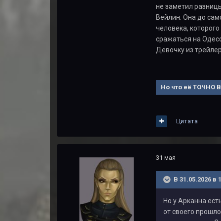
не заметил разницы
Вейлин. Она до сам
человека, которого 
сражаться на Одесс
Девочку из трейлер
Но что её ТОЧНО 
Цитата
31 мая
В 31.05.2026 в 
Но у Арканна ест
от своего прошлог