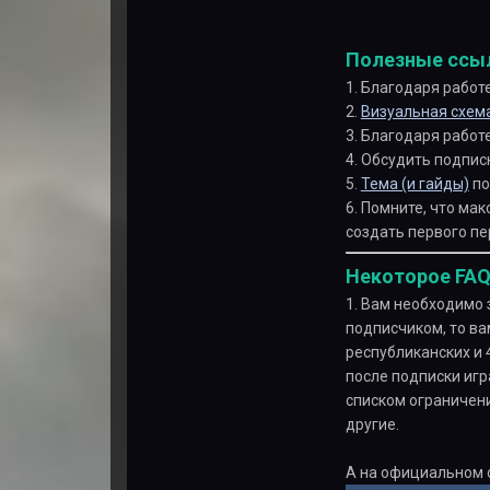
Полезные ссыл
1. Благодаря рабо
2.
Визуальная схем
3. Благодаря работ
4. Обсудить подпи
5.
Тема (и гайды)
по
6. Помните, что ма
создать первого п
Некоторое FAQ
1. Вам необходимо 
подписчиком, то ва
республиканских и 
после подписки игр
списком ограничен
другие.
А на официальном с