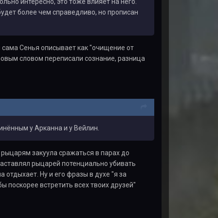
льно интересно, это тоже влияет на него.
будет более чем справедливо, но прописан
й сама Сенья описывает как "очищение от
одовым словом переписали сознание, разница
инённым у Арканна и у Вейлин.
л рыцарям закуула сражаться в парах до
 заставлял рыцарей потенциально убивать
 отдыхает. Ну и его фразы в духе "я за
бы поскорее встретить всех твоих друзей"