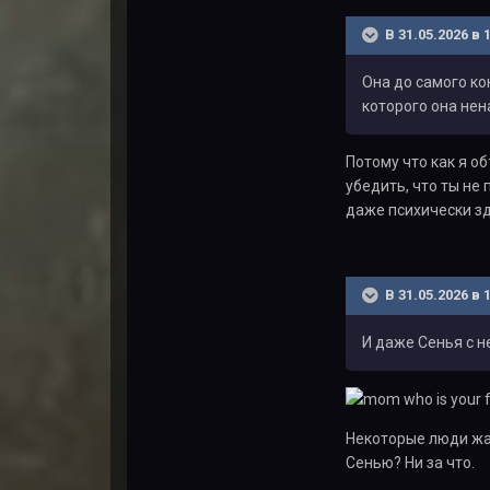
В 31.05.2026 в 
Она до самого ко
которого она нен
Потому что как я о
убедить, что ты не
даже психически зд
В 31.05.2026 в 
И даже Сенья с н
Некоторые люди жал
Сенью? Ни за что.