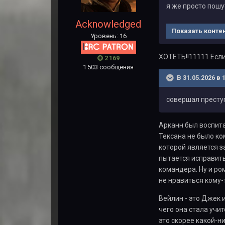
я же просто пошу
Acknowledged
Показать конте
Уровень: 16
ХОТЕТЬ!!11111 Если
2 169
1 503 сообщения
В 31.05.2026 в 
совершал престу
Арканн был воспита
Тексана не было ко
которой является з
пытается исправить
командера. Ну и ро
не нравиться кому-
Вейлин - это Джек 
чего она стала учит
это скорее какой-н