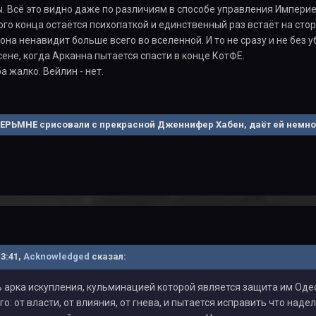
. Всё это видно даже по различиям в способе управления Империе
ого конца остаётся психопаткой и единственный раз встаёт на стор
она ненавидит больше всего во вселенной. И то не сразу и не без 
ене, когда Арканна пытается спасти в конце КотФЕ.
а жалко. Вейлин - нет.
ВЕРЬМНЕ срисовали с прекрасной Дженнифер Хабен, даёт ей немног
13:41,
Acknowledged
сказал:
ь арка искупления, кульминацией которой является защита им Оде
о: от власти, от влияния, от гнева, и пытается исправить что наде