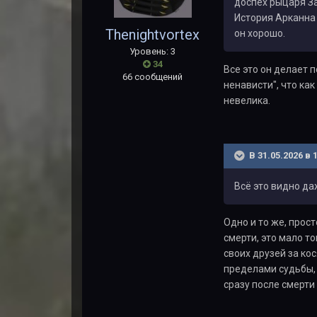
доспех рыцаря За
История Арканна 
Thenightvortex
он хорошо.
Уровень: 3
34
Все это он делает 
66 сообщений
ненависти", что ка
невелика.
В 31.05.2026 в 
Всё это видно да
Одно и то же, прос
смерти, это мало т
своих друзей за кос
пределами судьбы, 
сразу после смерти 