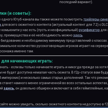
последний вариант).
ки (и советы):
те одного Ютуб-канала вы также можете посмотреть
трейлеры-сине
а
для всего сюжетного контента (актуальный контент для 7.2) с DLC
е комьюнити у нас есть (пусть и неофициальный)
русификатор
для 
ску, преимущества и её необходимость можно
здесь
.
 билдованию и необходимому минимуму представлений о классах.
ксимальное количество русскоговорящих игроков играет на сервер
ерсонажа именно там.
 для начинающих играть:
знать - если вы только начинаете играть и никогда прежде за хот
м не будет доступна немалая часть сюжета. В f2p-статусе вам буд
4 имперских) и несколько самых старых дополнений. Так что реком
а станет намного менее ограниченной во всех остальных аспектах
ий
здесь
,
он довольно обширен и включает в себя геймплейные, к
айте можно увидеть, сколько сюжетного контента недоступно в f2