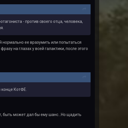
отагониста - против своего отца, человека,
я.
ий нормально ее вразумить или попытаться
фразу на глазах у всей галактики, после этого
в конце КотФЕ.
т, быть может дал бы ему шанс...Но щадить