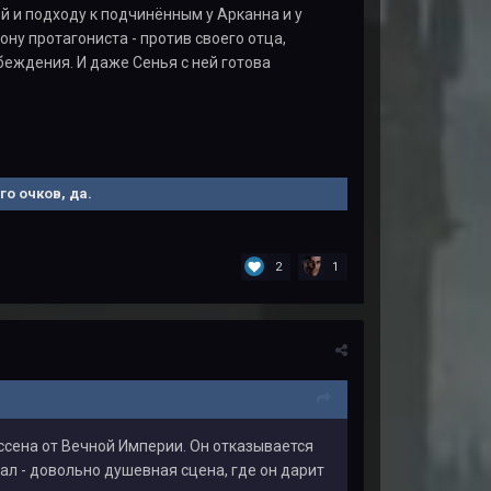
й и подходу к подчинённым у Арканна и у
ону протагониста - против своего отца,
убеждения. И даже Сенья с ней готова
о очков, да.
2
1
ссена от Вечной Империи. Он отказывается
лал - довольно душевная сцена, где он дарит