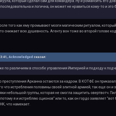
куула, который сделал сам для командера. Ну и романсить его дово
последовательна и логична, он может не нравиться кому-то и это 
после того как ему промывают мозги магическим ритуалом, которы
к то снижает всю душевность. Агенту вон тоже во второй голове к
13:41,
Acknowledged
сказал:
же по различиям в способе управления Империей и подходу к подч
то преступления Арканна остаются за кадром. В КОТФЕ он приказа
ого что истребления половины своей элитной армией, так еще он и
яки небольшой группы, которая не смогла защитить овертвотч. Пила
потому я и истребляю сционов" или то, как он гордо заявляет "вот 
НК, что намекает.