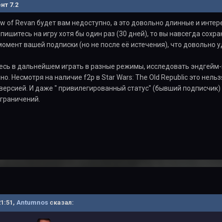
нт 7.2
w of Revan будет вам недоступно, а это довольно длинные и инте
пишитесь на игру хотя бы один раз (30 дней), то вы навсегда сохр
омент вашей подписки (но не после её истечения), что довольно у
тесь в дальнейшем играть в разные режимы, исследовать эндгейм-к
. Несмотря на наличие f2p в Star Wars: The Old Republic это нель
ерсией. И даже " привилегированный статус" (бывший подписчик)
ограничений.
21:51,
Antumnos
сказал: