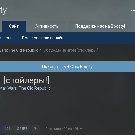
ty
Уж
Сайт
Активность
Поддержи нас на Boosty!
аторы
Пользователи онлайн
Wars: The Old Republic
Обсуждение игры [спойлеры!]
Поддержать BRC на Boosty
 [спойлеры!]
Star Wars: The Old Republic
Страница 490 из 491
491
ДАЛЕЕ