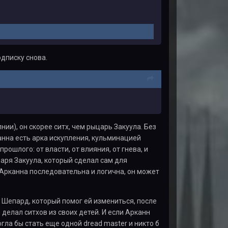
дписку снова.
ии), он скорее ситх, чем рыцарь Закуула. Без
канна есть арка искупления, кульминацией
ошлого: от власти, от влияния, от гнева, и
аря Закуула, который сделал сам для
я Арканна последовательна и логична, он может
а Шепард, который помог ей измениться, после
 делал ситхов из своих детей. И если Арканн
гла бы стать еще одной dread master и никто б