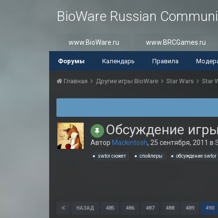
BioWare Russian Communi
www.BioWare.ru
www.BRCGames.ru
Форумы
Календарь
Правила
Модер
Главная
Другие игры BioWare
Star Wars
Star 
Обсуждение игры
Автор
Mackintosh
,
25 сентября, 2011
в
swtor сюжет
спойлеры
обсуждение swtor
485
486
487
488
489
490
НАЗАД