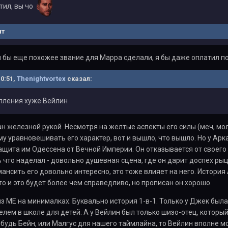
тил, вы чо
нт
 бы еще похожее звание для Марра сделали, я бы даже оплатил по
10:51,
Thenightvortex
сказал:
пления хуже Вейлин
н железной рукой. Несмотря на желтые аспекты его силы (меч, молн
му уравновешивать его характер, вот и вышло, что вышло. Но у Ар
ащита им Одессена от Вечной Империи. Он отказывается от своего пр
 что наделал - довольно душевная сцена, где он дарит доспех рыц
мансить его довольно интересно, это тоже влияет на него. Истори
то и это будет более чем справедливо, но прописан он хорошо.
из МЕ на минималках. Буквально история 1-в-1. Только у Джек был
елем в школе для детей. А у Вейлин был только шизо-отец, который
ибудь Бейн, или Малгус для нашего таймлайна, то Вейлин вполне мо