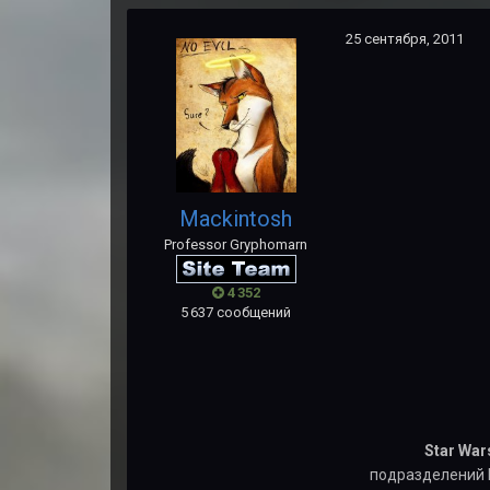
25 сентября, 2011
Mackintosh
Professor Gryphomarn
4 352
5 637 сообщений
Star War
подразделений B