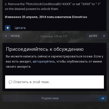
c. Remove the "PlotUnlockConditionalID=XXXX" or set "XXXX" to "-1"
on the desired powers to unlock them.
Изменено
25 апреля, 2014
пользователем Dimetrius
Цитата
НАЗАД
ДАЛЕЕ
Страница 143 из 177
Присоединяйтесь к обсуждению
Вы можете написать сейчас и зарегистрироваться позже. Если у
вас есть аккаунт,
авторизуйтесь
, чтобы опубликовать от имени
своего аккаунта.
Ответить в этой теме...
Подписчики
64