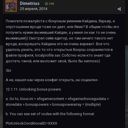
Dimetrius
398
25 апреля, 2014
Помогите пожалуйста с бонусным умением Кайдена, барьер, и
опустошение вроде тоже он дает, или Явик? В общем чтобы его
получить нужен выживший Кайден, а у меня он как то не очень
выживший)) Смотрел сейв едитор, но там ничего такого нет
вроде, воскрешать Кайдена это не очень вариант. Все что
удалось узнать, это то что открытые бонусы сохраняются в
файле профиля, localprofile.sav. Собстно если кто знает где
достать такой, или выложит свой, было бы неплохо)
ЗЫ
А не, нашел как через конфиг открыть, на социалке -
12.1.11. Unlocking bonus powers
a. Go to, bioui.ini > sfxgamecontent > sfxgamechoiceguidata >
storedata > bonuspowers > bonuspowerarray = (multiple)
b. You can see set of codes with the following format:
PlotUnlockConditionalID=XXXX