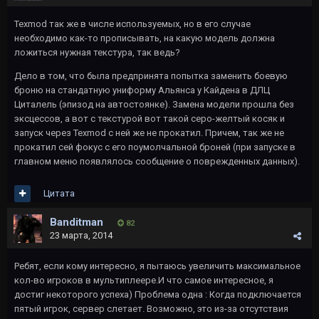
Texmod так же в числе используемых, но в его случае
необходимо как-то прописывать, на какую модель должна
ложиться нужная текстура, так ведь?
Дело в том, что была предпринята попытка заменить боевую
броню на стандатную униформу Альянса у Кайдена в ДЛЦ
Циталель (эпизод на автостоянке). Замена модели прошла без
эксцессов, а вот с текстурой вот такой серо-желтый косяк и
запуск через Texmod с ней же не прокатил. Причем, так же не
прокатил сей фокус с его поумолчальной броней (при запуске в
главном меню появлялось сообщение о поврежденных данных).
Цитата
Banditman
82
23 марта, 2014
Ребят, если кому интересно, я пытаюсь увеличить максимальное
кол-во игроков в мультиплеере.И что самое интересное, я
достиг некоторого успеха) Проблема одна : Когда подключается
пятый игрок, сервер слетает. Возможно, это из-за отсутствия