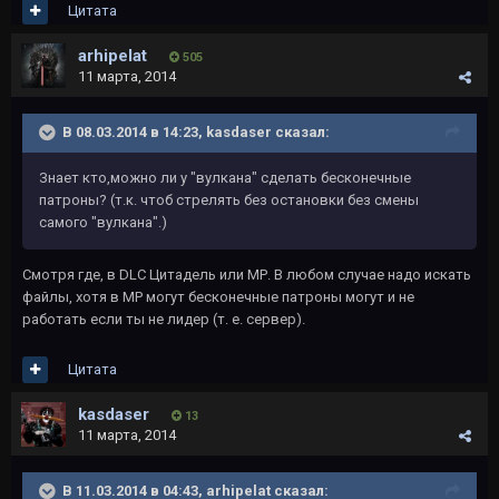
Цитата
arhipelat
505
11 марта, 2014
В 08.03.2014 в 14:23, kasdaser сказал:
Знает кто,можно ли у "вулкана" сделать бесконечные
патроны? (т.к. чтоб стрелять без остановки без смены
самого "вулкана".)
Смотря где, в DLC Цитадель или МР. В любом случае надо искать
файлы, хотя в МР могут бесконечные патроны могут и не
работать если ты не лидер (т. е. сервер).
Цитата
kasdaser
13
11 марта, 2014
В 11.03.2014 в 04:43, arhipelat сказал: