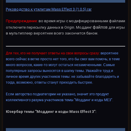
Руководство к утилитам Mass Effect 3 (1.0.5).rar
Предупр
еждени
е:
во время игры с модифицированными файлами
файлов
отключите пересылку данных в Origin. Моддинг
для игры
в мультиплеер вероятнее всего закончится баном.
Для тех, кто не получает ответы на свои вопросы сразу:
вероятнее
всего сейчас в ветке просто нет того, кто бы смог вам помочь; в теме
много вопросов, какие-то могут остаться незамеченными. Самые
популярные запросы выносятся в шапку темы. Уважайте труд и
личное время других участников темы: не забывайте благодарить и
тогда, возможно, ответы станут приходить быстрее.
Если авторство подкатегории не указано, значит это продукт
коллективного разума участников темы "Моддинг и коды ME3".
Юзербар темы "Моддинг и коды Mass Effect 3":