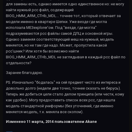
для замены есть, однако имеется одно единственное но: не могу
найти нужный pcc файл, содежращий
BIOG_HMM_ARM_CTHb_MDL... точнее тот, который отвечает за
модели именно в квартире Шепки. Уже везде где могла
исползала ME3explorer'ом. Под "везде, где могла"
подразумеваются pcc файлы самой ДЛЦ и основной игры.
Однако заменяя соответствующий меш на нужный, модель
меняется, но не там где надо. Может, пропустила какой
pcc'шник? Или хотя бы возможно найти
BIOG_HMM_ARM_CTHb_MDL не заглядывая в каждый pcc файл по
отдельности?
Заранее благодарю.
PS. Изначально "бодалась" на сей предмет чисто из интереса и
довольно долго (недели две точно, точнее сказать не берусь).
Теперь же добиться цели стало делом принципа (или чести, кому
как удобно). Могу предоставить список всех pcc, где нашла
модель стандартной униформы (без уточнений, где именно
меняется модель, т.к. меняла все скопом).
Изменено
11 марта, 2014
пользователем Akane