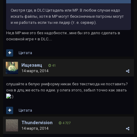
Смотря где, в DLC Цитадель или МР. В любом случае надо
искать файлы, хотя в МР могут бесконечные патроны могут
и не работать если ты не лидер (т. е. сервер).
Не,в МР мне это без надобности...мне бы это дело сделать в
основной игре + в DLC....
Цитата
Ищезаяц
41
14 марта, 2014
cлушайте а белую униформу никак без текстмода не поставить?
она в длц же есть по идее. у олега этого, забыл точно как звать
Цитата
Thundervision
4 727
14 марта, 2014