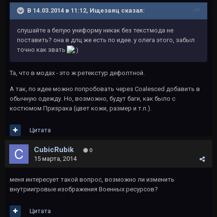
В 14.03.2014 в 11:12, Ищезаяц сказал:
cлушайте а белую униформу никак без текстмода не
поставить? она в длц же есть по идее. у олега этого, забыл
точно как звать
Та, что в модах - это ж ретекстур дефолтной.
А так, по идее можно попробовать через Coalesced добавить в
обычную одежду. Но, возможно, будут баги, как было с
костюмом Призрака (цвет кожи, размер и т.п.).
Цитата
CubicRubik
0
15 марта, 2014
меня интересует такой вопрос, возможно ли изменить
внутриигровые изображения Военных ресурсов?
Цитата