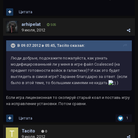
Цитата
arhipelat
505
9 июля, 2012
В 09.07.2012 в 05:45, Tacito сказал:
Люди добрые, подскажите пожалуйста, как узнать
модифицированныей ли у меня в игре файл Coalesced (на
предмет готовности войск в галактике)? И как это будет
выглядеть в самой игре? Заранее благодарю за ответ. (если
было в этой теме, то большими камнями не кидать
)
Если игра лицензионная то скопируй старый коал и поставь игру
на исправление установки. Потом сравни.
Цитата
1
Tacito
0
9 июля, 2012