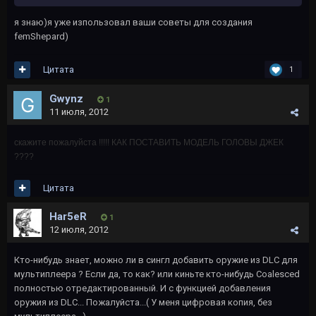
я знаю)я уже изпользовал ваши советы для создания
femShepard)
Цитата
1
Gwynz
1
11 июля, 2012
скажите пожалуйста !!!!! КАК ПОСТАВИТЬ МОДЕЛЬ ГОЛОВЫ ДЖЕК
????
Цитата
Har5eR
1
12 июля, 2012
Кто-нибудь знает, можно ли в сингл добавить оружие из DLC для
мультиплеера ? Если да, то как? или киньте кто-нибудь Coalesced
полностью отредактированный. И с функцией добавления
оружия из DLC... Пожалуйста...( У меня цифровая копия, без