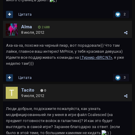
Цитата
2
Alma
2 688
8 июля, 2012
Аха-ха-ха, похоже на черный пиар, вот порадовали)) Что там
лайки, главное ваш интерес! MrPrice, у тебя красивая девушка)
Идемте все поддерживать команды на
I Турнир «ВRС N7»
, я уже
неделю там!)))
Цитата
3
Tacito
0
9 июля, 2012
Люди добрые, подскажите пожалуйста, как узнать
модифицированныей ли у меня в игре файл Coalesced (на
предмет готовности войск в галактике)? И как это будет
выглядеть в самой игре? Заранее благодарю за ответ. (если
было в этой теме, то большими камнями не кидать
)