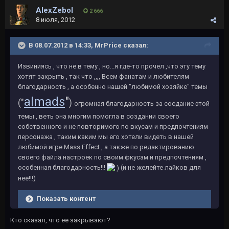
AlexZebol
2 666
8 июля, 2012
В 08.07.2012 в 14:33, MrPrice сказал:
Извиниясь , что не в тему , но...я где-то прочел ,что эту тему
хотят закрыть , так что ,,,, Всем фанатам и любителям
благодарность , а особенно нашей "любимой хозяйке" темы
almads
"
("
)
огромная благодарность за сосдание этой
темы , веть она многим помогла в создании своего
собственного и не повторимого по вкусам и предпочтениям
персонажа , таким каким мы его хотели видеть в нашей
любимой игре Mass Effect , а также по редактированию
своего файла настроек по своим фкусам и предпочтениям ,
особенная благодарность!!!
(и не желейте лайков для
неё!!!)
Показать контент
Кто сказал, что её закрывают?