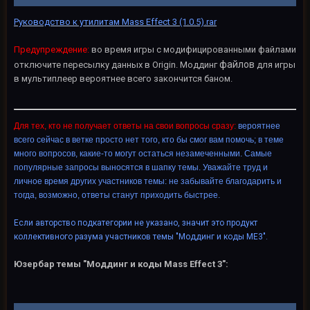
Руководство к утилитам Mass Effect 3 (1.0.5).rar
Предупр
еждени
е:
во время игры с модифицированными файлами
файлов
отключите пересылку данных в Origin. Моддинг
для игры
в мультиплеер вероятнее всего закончится баном.
Для тех, кто не получает ответы на свои вопросы сразу:
вероятнее
всего сейчас в ветке просто нет того, кто бы смог вам помочь; в теме
много вопросов, какие-то могут остаться незамеченными. Самые
популярные запросы выносятся в шапку темы. Уважайте труд и
личное время других участников темы: не забывайте благодарить и
тогда, возможно, ответы станут приходить быстрее.
Если авторство подкатегории не указано, значит это продукт
коллективного разума участников темы "Моддинг и коды ME3".
Юзербар темы "Моддинг и коды Mass Effect 3":