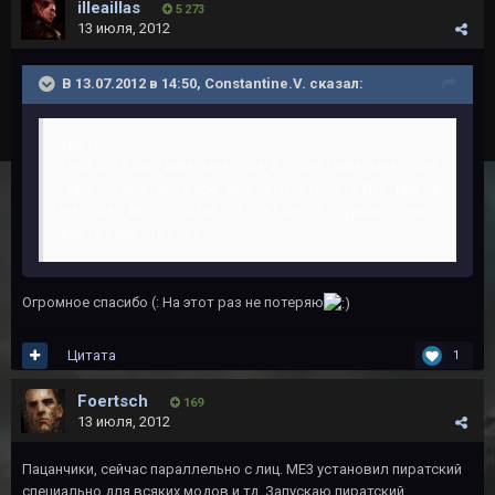
illeaillas
5 273
13 июля, 2012
В 13.07.2012 в 14:50, Constantine.V. сказал:
(Mesh=
(Male="BIOG_HMM_ARM_CTH_R.CTHk.HMM_ARM_CTHk
_MDL",Female="biog_hmf_arm_cth_r.CTHj.HMF_A
RM_CTHj_MDL"),Id=6,PlotFlag=-1,Type=Customi
zableType_Torso)
Огромное спасибо (: На этот раз не потеряю
Цитата
1
Foertsch
169
13 июля, 2012
Пацанчики, сейчас параллельно с лиц. ME3 установил пиратский
специально для всяких модов и тд. Запускаю пиратский,