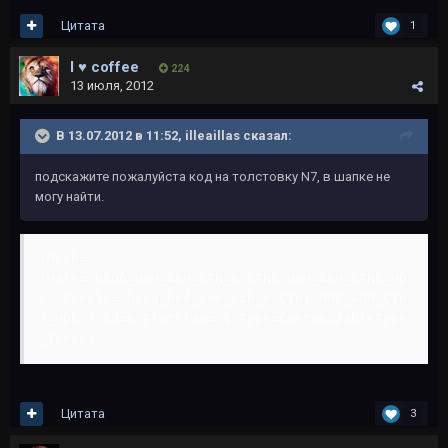
Цитата
1
I ♥ coffee
224
13 июля, 2012
В 13.07.2012 в 11:52, illeaillas сказал:
подскажите пожалуйста код на толстовку N7, в шапке не
могу найти.
(Mesh=
(Male="BIOG_HMM_ARM_CTH_R.CTHk.HMM_ARM_CTHk_MD
L",Female="biog_hmf_arm_cth_r.CTHj.HMF_ARM_CTH
j_MDL"),Id=6,PlotFlag=-1,Type=CustomizableType
_Torso)
Цитата
3