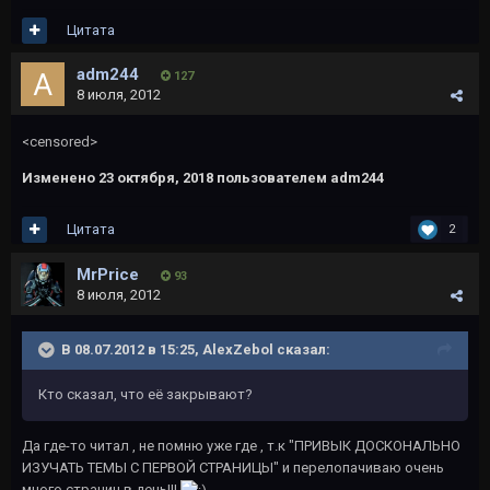
Цитата
adm244
127
8 июля, 2012
<censored>
Изменено
23 октября, 2018
пользователем adm244
Цитата
2
MrPrice
93
8 июля, 2012
В 08.07.2012 в 15:25, AlexZebol сказал:
Кто сказал, что её закрывают?
Да где-то читал , не помню уже где , т.к "ПРИВЫК ДОСКОНАЛЬНО
ИЗУЧАТЬ ТЕМЫ С ПЕРВОЙ СТРАНИЦЫ" и перелопачиваю очень
много страниц в день!!!