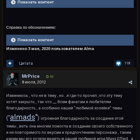
Показать контент
Справка по обозначениям:
Показать контент
Изменено
3 мая, 2020
пользователем Alma
Цитата
118
MrPrice
93
8 июля, 2012
Извиниюсь , что не в тему , но...я где-то прочел ,что эту тему
хотят закрыть , так что ,,,, Всем фанатам и любителям
благодарность , а особенно нашей "любимой хозяйке" темы
almads
"
("
)
огромная благодарность за сосдание этой
темы , веть она многим помогла в создании своего собственного
и не повторимого по вкусам и предпочтениям персонажа , таким
каким мы его хотели видеть в нашей любимой игре Mass Effect , а