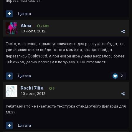
перезаписи коала?
Цитата
Alma
2 688
10 июля, 2012
Tacito, все верно, только увеличения в два раза уже не будет, т.е.
удваивание очков пойдет с того момента, как произойдет
Coalesced
перезапись
. А при новой игре у меня набралось более
10k очков, делим пополам и получаем 100% готовность.
Цитата
2
Rock17life
5
10 июля, 2012
Ребята,ни кто не знает,есть текстурка стандартного Шепарда для
ME3?
Цитата