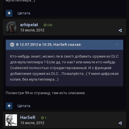
мультиплеера...)
Цитата
arhipelat
505
13 июля, 2012
В 12.07.2012 в 10:29, Har5eR сказал:
Кто-нибудь знает, можно ли в сингл добавить оружие из DLC
для мультиплеера ? Если да, то как? или киньте кто-нибудь
Coalesced полностью отредактированный. И с функцией
добавления оружия из DLC... Пожалуйста...( У меня цифровая
копия, без мультиплеера...)
Посмотри 99-ю страницу, там есть описание.
Цитата
Har5eR
1
13 июля, 2012