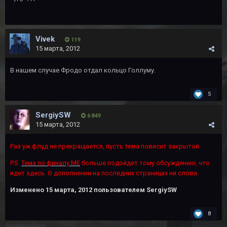
Vivek
119
15 марта, 2012
В нашем случае Фродо отдал кольцо Голлуму.
5
SergiySW
6 849
15 марта, 2012
Раз уж флуд не прекращается, пусть тема повисит закрытой.
P.S.
Тема по финалу ME
больше подойдет тому обсуждению, что
идет здесь. О дополнении на последних страницах ни слова.
Изменено
15 марта, 2012
пользователем SergiySW
8