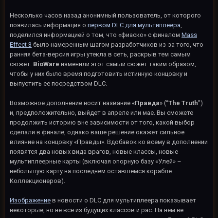
Несколько часов назад анонимный пользователь, от которого
появилась информация о
первом DLC для мультиплеера
,
поделился информацией о том, что «фиаско» с финалом
Mass
Effect 3
было намеренным шагом разработчиков из-за того, что
ранняя бета-версия игры утекла в сеть, раскрыв тем самым
сюжет.
BioWare
изменили этот самый сюжет таким образом,
чтобы у них было время подготовить истинную концовку и
выпустить ее посредством DLC.
Возможное дополнение носит название «
Правда
» (“
The Truth
”)
и, предположительно, выйдет в апреле или мае. Вы сможете
продолжить историю вне зависимости от того, какой выбор
сделали в финале, однако ваше решение окажет сильное
влияние на концовку «Правды». Вдобавок ко всему в дополнении
появятся два новых вида врагов, новые классы, новые
мультиплеерные карты (включая опорную базу «Улей» –
небольшую карту на последнем оставшемся корабле
Коллекционеров).
Изображение
в новости о DLC для мультиплеера показывает
некоторые, но не все из будущих классов и рас. На нем не