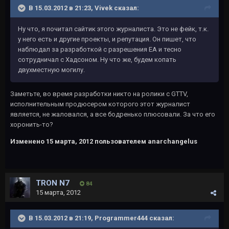
В 15.03.2012 в 21:23, Vivek сказал:
Ну что, я почитал сайтик этого журналиста. Это не фейк, т.к.
у него есть и другие проекты, и репутация. Он пишет, что
наблюдал за разработкой с разрешения ЕА и тесно
сотрудничал с Хадсоном. Ну что же, будем копать
двухместную могилу.
Заметьте, во время разработки никто на ролики с GTTV,
исполнительным продюсером которого этот журналист
является, не жаловался, а все бодренько плюсовали. За что его
хоронить-то?
Изменено
15 марта, 2012
пользователем anarchangelus
TRON N7
84
15 марта, 2012
В 15.03.2012 в 21:19, Programmer444 сказал: