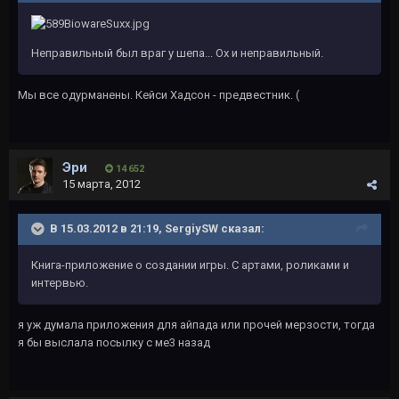
Неправильный был враг у шепа... Ох и неправильный.
Мы все одурманены. Кейси Хадсон - предвестник. (
Эри
14 652
15 марта, 2012
В 15.03.2012 в 21:19, SergiySW сказал:
Книга-приложение о создании игры. С артами, роликами и
интервью.
я уж думала приложения для айпада или прочей мерзости, тогда
я бы выслала посылку с ме3 назад