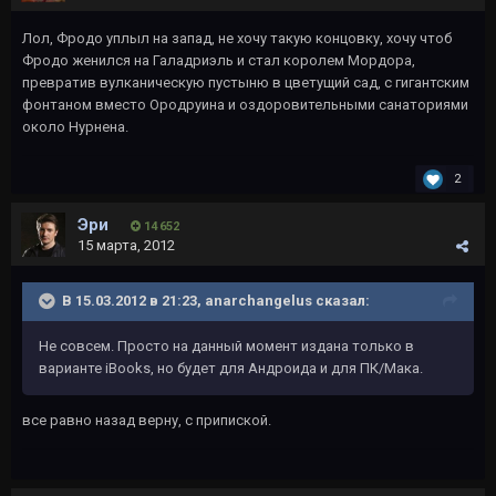
Лол, Фродо уплыл на запад, не хочу такую концовку, хочу чтоб
Фродо женился на Галадриэль и стал королем Мордора,
превратив вулканическую пустыню в цветущий сад, с гигантским
фонтаном вместо Ородруина и оздоровительными санаториями
около Нурнена.
2
Эри
14 652
15 марта, 2012
В 15.03.2012 в 21:23, anarchangelus сказал:
Не совсем. Просто на данный момент издана только в
варианте iBooks, но будет для Андроида и для ПК/Мака.
все равно назад верну, с припиской.