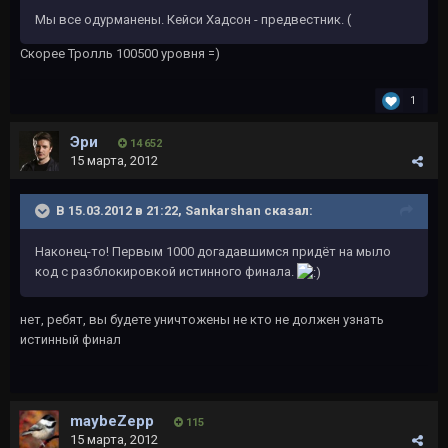
Мы все одурманены. Кейси Хадсон - предвестник. (
Скорее Тролль 100500 уровня =)
1
Эри
14 652
15 марта, 2012
В 15.03.2012 в 21:22, Sankarshan сказал:
Наконец-то! Первым 1000 догадавшимся придёт на мыло
код с разблокировкой истинного финала.
нет, ребят, вы будете уничтожены не кто не должен узнать
истинный финал
maybeZepp
115
15 марта, 2012