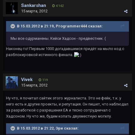
Sankarshan
4 142
15 марта, 2012
В 15.03.2012 в 21:19, Programmer444 сказал:
Мы все одурманены. Кейси Хадсон - предвестник. (
Наконец-то! Первым 1000 догадавшимся придёт на мыло код с
разблокировкой истинного финала.
Vivek
119
15 марта, 2012
Ну что, я почитал сайтик этого журналиста. Это не фейк, т.к. у
него есть и другие проекты, и репутация. Он пишет, что наблюдал
за разработкой с разрешения ЕА и тесно сотрудничал с
Хадсоном. Ну что же, будем копать двухместную могилу.
В 15.03.2012 в 21:22, Эри сказал: