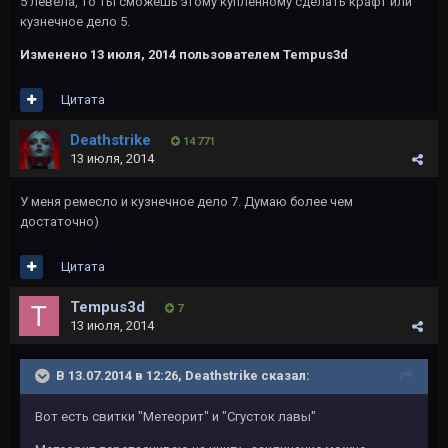
5 левела, то ты сможешь этому купленному сделать крафт или
кузнечное дело 5.
Изменено
13 июля, 2014
пользователем Tempus3d
Цитата
Deathstrike
14 771
13 июля, 2014
У меня ремесло и кузнечное дело 7. Думаю более чем
достаточно)
Цитата
Tempus3d
7
13 июля, 2014
В 13.07.2014 в 12:26, Deathstrike сказал:
Вот есть свитки "Метеорит" и "Сгусток лавы"