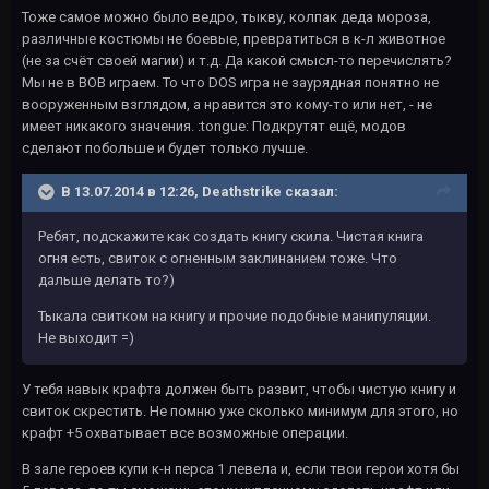
Тоже самое можно было ведро, тыкву, колпак деда мороза,
различные костюмы не боевые, превратиться в к-л животное
(не за счёт своей магии) и т.д. Да какой смысл-то перечислять?
Мы не в ВОВ играем. То что DOS игра не заурядная понятно не
вооруженным взглядом, а нравится это кому-то или нет, - не
имеет никакого значения. :tongue: Подкрутят ещё, модов
сделают побольше и будет только лучше.
В 13.07.2014 в 12:26, Deathstrike сказал:
Ребят, подскажите как создать книгу скила. Чистая книга
огня есть, свиток с огненным заклинанием тоже. Что
дальше делать то?)
Тыкала свитком на книгу и прочие подобные манипуляции.
Не выходит =)
У тебя навык крафта должен быть развит, чтобы чистую книгу и
свиток скрестить. Не помню уже сколько минимум для этого, но
крафт +5 охватывает все возможные операции.
В зале героев купи к-н перса 1 левела и, если твои герои хотя бы