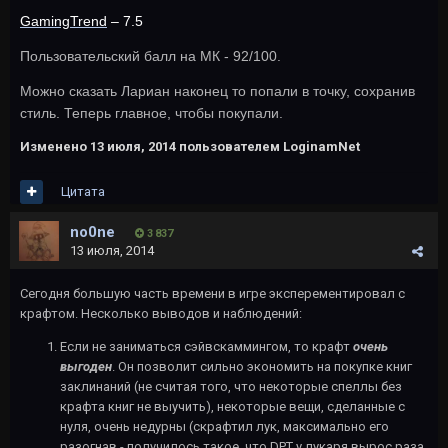
GamingTrend
– 7.5
Пользовательский балл на МК - 92/100.
Можно сказать Лариан наконец то попали в точку, сохранив
стиль. Теперь главное, чтобы покупали.
Изменено
13 июля, 2014
пользователем LoginamNet
Цитата
no0ne
3 837
13 июля, 2014
Сегодня большую часть времени в игре эксперементировал с
крафтом. Несколько выводов и наблюдений:
Если не заниматься сэйвскаммингом, то крафт
очень
выгоден
. Он позволит сильно экономить на покупке книг
заклинаний (не считая того, что некоторые спеллы без
крафта книг не выучить), некоторые вещи, сделанные с
нуля, очень недурны (скрафтил лук, максимально его
разогнав - получилось такое, что DPT у лукаря вырос раза