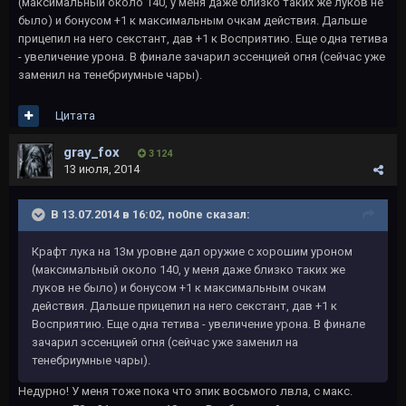
(максимальный около 140, у меня даже близко таких же луков не
было) и бонусом +1 к максимальным очкам действия. Дальше
прицепил на него секстант, дав +1 к Восприятию. Еще одна тетива
- увеличение урона. В финале зачарил эссенцией огня (сейчас уже
заменил на тенебриумные чары).
Цитата
gray_fox
3 124
13 июля, 2014
В 13.07.2014 в 16:02, no0ne сказал:
Крафт лука на 13м уровне дал оружие с хорошим уроном
(максимальный около 140, у меня даже близко таких же
луков не было) и бонусом +1 к максимальным очкам
действия. Дальше прицепил на него секстант, дав +1 к
Восприятию. Еще одна тетива - увеличение урона. В финале
зачарил эссенцией огня (сейчас уже заменил на
тенебриумные чары).
Недурно! У меня тоже пока что эпик восьмого лвла, с макс.