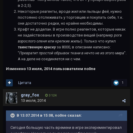
в 2-2,5).
Некоторые реагенты, вроде
жил
или
пыльцы фей
, нужно
постоянно отслеживать у торговцев и покупать себе, т.к.
они достаточно редки, но крайне необходимы.
Крафт не доделан. В игре полно реагентов, которые никак
не задействованы в производстве вещей (напрмер
рога
взрослого оленя
или
крепкие жилы
). Только что купил
таинственную краску
за 8000, в описании написано:
"
Превратит простой обрывок ткани в нечто не из этого мира
".
А на деле не соединяется ни с чем.
Изменено
13 июля, 2014
пользователем no0ne
Цитата
1
gray_fox
3 124
13 июля, 2014
В 13.07.2014 в 15:08, no0ne сказал:
Сегодня большую часть времени в игре эксперементировал