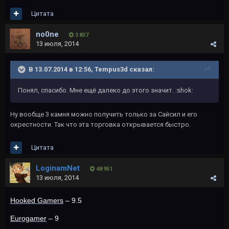
Цитата
no0ne
3 837
13 июля, 2014
В 13.07.2014 в 12:56, Tempus3d сказал:
Понял, спасибо. Мне ещё далеко до этого значит. :shok:
Ну вообще 3 камня можно получить только за Сайсил и его
окрестности. Так что эта торговка открывается быстро.
Цитата
LoginamNet
48 951
13 июля, 2014
Hooked Gamers
– 9.5
Eurogamer
– 9