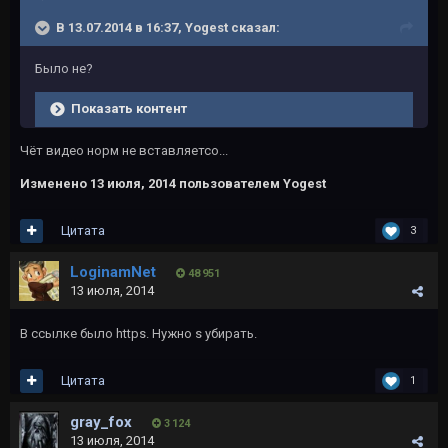
В 13.07.2014 в 16:37, Yogest сказал:
Было не?
Показать контент
Чёт видео норм не вставляетсо...
Изменено
13 июля, 2014
пользователем Yogest
Цитата
3
LoginamNet
48 951
13 июля, 2014
В ссылке было https. Нужно s убирать.
Цитата
1
gray_fox
3 124
13 июля, 2014