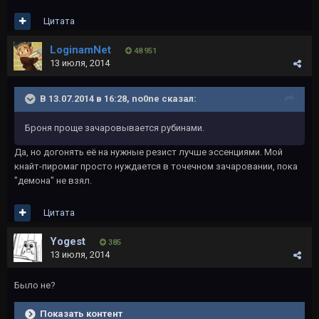
Цитата
LoginamNet
48 951
13 июля, 2014
В 13.07.2014 в 16:28, no0ne сказал:
Броня проще зачаровывается рубинами.
Да, но догонять её на нужные резист лучше эссенциями. Мой
кнайт-пиромаг просто нуждается в точечном зачаровании, пока
"демона" не взял.
Цитата
Yogest
385
13 июля, 2014
Было не?
Показать контент