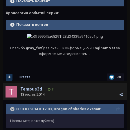
Показать контент
Хронология событий серии:
Показать контент
Спасибо
gray_fox
'у за сканы и информацию и
LoginamNet
за
оформление и ведение темы.
Цитата
38
Tempus3d
7
13 июля, 2014
В 13.07.2014 в 12:03, Dragon of shades сказал:
Напомните, пожалуйста)