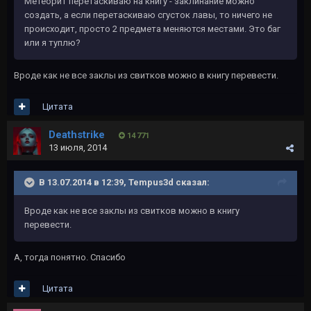
Метеорит перетаскиваю на книгу - заклинание можно
создать, а если перетаскиваю сгусток лавы, то ничего не
происходит, просто 2 предмета меняются местами. Это баг
или я туплю?
Вроде как не все заклы из свитков можно в книгу перевести.
Цитата
Deathstrike
14 771
13 июля, 2014
В 13.07.2014 в 12:39, Tempus3d сказал:
Вроде как не все заклы из свитков можно в книгу
перевести.
А, тогда понятно. Спасибо
Цитата