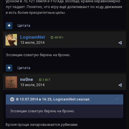
уроном в 70, +21 земля и +10 яда. Вообще, крайне неравномерно
лут падает. Понятно, что игру ещё допиливают по ходу движения
и есть более приоритетные целы.
Цитата
LoginamNet
48 951
13 июля, 2014
Эссенции советую беречь на броню.
Цитата
no0ne
3 837
13 июля, 2014
В 13.07.2014 в 16:23, LoginamNet сказал:
Эссенции советую беречь на броню.
Броня проще зачаровывается рубинами.