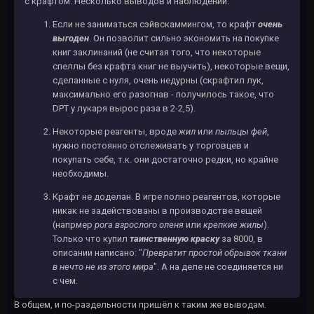
с крафтом. Несколько выводов и наблюдений:
Если не заниматься сэйвскаммингом, то крафт
очень
выгоден
. Он позволит сильно экономить на покупке
книг заклинаний (не считая того, что некоторые
спеллы без крафта книг не выучить), некоторые вещи,
сделанные с нуля, очень недурны (скрафтил лук,
максимально его разогнав - получилось такое, что
DPT у лукаря вырос раза в 2-2,5).
Некоторые реагенты, вроде
жил
или
пыльцы фей
,
нужно постоянно отслеживать у торговцев и
покупать себе, т.к. они достаточно редки, но крайне
необходимы.
Крафт не доделан. В игре полно реагентов, которые
никак не задействованы в производстве вещей
(напрмер
рога взрослого оленя
или
крепкие жилы
).
Только что купил
таинственную краску
за 8000, в
описании написано: "
Превратит простой обрывок ткани
в нечто не из этого мира
". А на деле не соединяется ни
с чем.
В общем, и по-раздельности пришёл к таким же выводам.