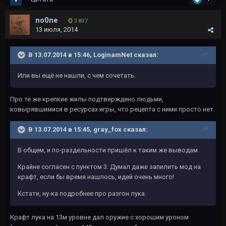
no0ne
3 837
13 июля, 2014
В 13.07.2014 в 15:46, LoginamNet сказал:
Или вы ещё не нашли, с чем сочетать.
Про те же крепкие жилы подтверждено людьми,
ковырявшимися в ресурсах игры, что рецепта с ними просто нет.
В 13.07.2014 в 15:45, gray_fox сказал:
В общем, и по-раздельности пришёл к таким же выводам.
Крайне согласен с пунктом 3. Думал даже запилить мод на
крафт, если бы время нашлось, идей очень много!
Кстати, ну-ка подробнее про разгон лука.
Крафт лука на 13м уровне дал оружие с хорошим уроном