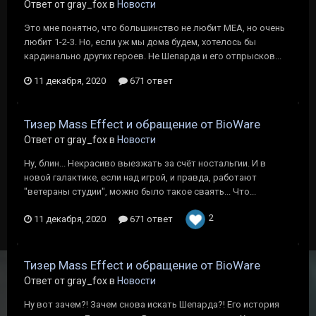
Ответ от gray_fox в
Новости
Это мне понятно, что большинство не любит МЕА, но очень
любит 1-2-3. Но, если уж мы дома будем, хотелось бы
кардинально других героев. Не Шепарда и его отпрысков...
11 декабря, 2020
671 ответ
Тизер Mass Effect и обращение от BioWare
Ответ от gray_fox в
Новости
Ну, блин... Некрасиво выезжать за счёт ностальгии. И в
новой галактике, если над игрой, и правда, работают
"ветераны студии", можно было такое сваять... Что...
2
11 декабря, 2020
671 ответ
Тизер Mass Effect и обращение от BioWare
Ответ от gray_fox в
Новости
Ну вот зачем?! Зачем снова искать Шепарда?! Его история