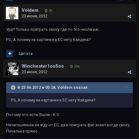
Voldem
76
23 июня, 2012
Ура!! Только поиграть смогу где-то 5го числа аж.
P.S, А почему на картинке к ЕС нету Кайдена?
Цитата
Winchester1oo5oo
296
23 июня, 2012
В 23.06.2012 в 05:28, Voldem сказал:
P.S, А почему на картинке к ЕС нету Кайдена?
Потому что есть Эшли - К.О.
Ничегошеньки не жду от EC, да и поиграть фиг знает когда смогу...
Печалька прямо...