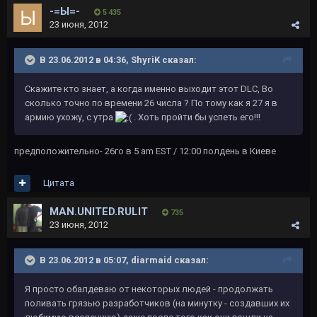
-=Ы=-
5 435
23 июня, 2012
В 23.06.2012 в 04:36, ShyriK сказал:
Скажите кто знает, а когда именно выходит этот DLC, Во
сколько точно по времени 26 числа ? По тому как я 27 я в
армию ухожу, с утра
. Хоть пройти бы успеть его!!!
предположительно- 26го в 5 am EST / 12:00 полдень в Киеве
Цитата
MAN.UNITED.RULIT
735
23 июня, 2012
В 23.06.2012 в 05:07, diarmaid сказал:
Я просто обалдеваю от некоторых людей - продолжать
поливать грязью разработчиков (на минутку - создавших их