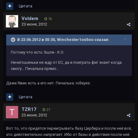
Цитата
Voldem
76
23 июня, 2012
В 23.06.2012 в 05:30, Winchester1oo5oo сказал:
Потому что есть Эшли - К.О.
Ничегошеньки не жду от EC, да и поиграть фиг знает когда
смогу... Печалька прямо...
Даже Явик есть а его нет. Печалька :rolleyes:
Цитата
TZR17
27
23 июня, 2012
Вот то, что придётся переигрывать базу Цербера и после неё всё,
это действительно напрягает. Ибо от базы и действия после неё