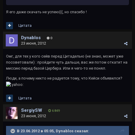
Я его даже скачать не успею(((, но спасибо !
Цитата
Dynablos
0
23 июня, 2012
Омг, для тех у кого сейв перед Цитаделью (не знаю, может уже
посоветовали) : пройдите чуть дальше, вас же потом откатит на
миссию перед базой Цербера. Или я чего-то не понял.
Люди, а почему никто не радуется тому, что Кейси объявился?
Цитата
SergiySW
6 849
23 июня, 2012
В 23.06.2012 в 05:05, Dynablos сказал: