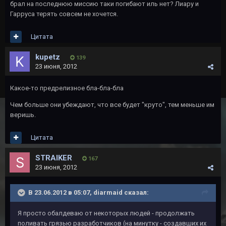
брал на последнюю миссию таки погибают иль нет? Лиару и
Гарруса терять совсем не хочется.
Цитата
kupetz
139
23 июня, 2012
Какое-то предрелизное бла-бла-бла
Чем больше они убеждают, что все будет "круто", тем меньше им
веришь.
Цитата
STRAIKER
167
23 июня, 2012
В 23.06.2012 в 05:07, diarmaid сказал:
Я просто обалдеваю от некоторых людей - продолжать
поливать грязью разработчиков (на минутку - создавших их