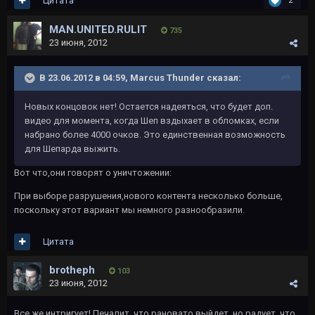
Цитата
2
MAN.UNITED.RULIT
735
23 июня, 2012
В 23.06.2012 в 04:59, Marcus Thunder сказал:
Новых концовок нет! Остается надеяться, что будет доп.
видео для момента, когда Шеп вздыхает в обломках, если
набрано более 4000 очков. Это единственная возможность
для Шепарда выжить.
Вот что,они говорят о уничтожении:
При выборе разрушения,нового контента несколько больше,
поскольку этот вариант мы немного разнообразили.
Цитата
brotheph
103
23 июня, 2012
Все же интригует! Печалит, что рановато выйдет, но радует, что