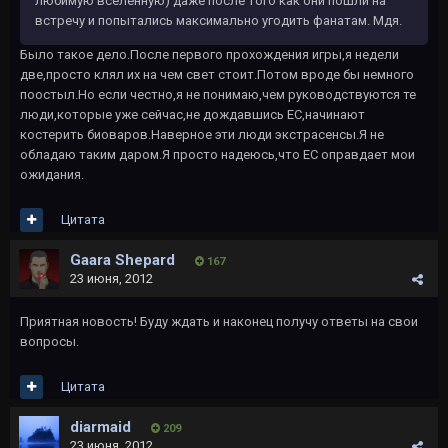
любимую вселенную) даже после того как они пошли на
встречу и попытались максимально угодить фанатам. Мдя.
Было такое дело.После первого прохождения игры,я недели
две,просто клял их на чем свет стоит.Потом вроде бы немного
поостыл.Но если честно,я не понимаю,чем руководствуются те
люди,которые уже сейчас,не дождавшись ЕС,начинают
костерить биоваров.Наверное эти люди экстрасенсы.Я не
обладаю таким даром.Я просто надеюсь,что ЕС оправдает мои
ожидания.
Цитата
Gaara Shepard
167
23 июня, 2012
Приятная новость! Буду ждать и наконец получу ответы на свои
вопросы.
Цитата
diarmaid
209
23 июня, 2012