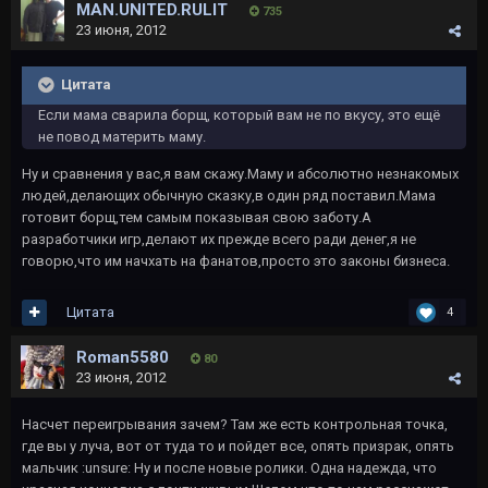
MAN.UNITED.RULIT
735
23 июня, 2012
Цитата
Если мама сварила борщ, который вам не по вкусу, это ещё
не повод материть маму.
Ну и сравнения у вас,я вам скажу.Маму и абсолютно незнакомых
людей,делающих обычную сказку,в один ряд поставил.Мама
готовит борщ,тем самым показывая свою заботу.А
разработчики игр,делают их прежде всего ради денег,я не
говорю,что им начхать на фанатов,просто это законы бизнеса.
Цитата
4
Roman5580
80
23 июня, 2012
Насчет переигрывания зачем? Там же есть контрольная точка,
где вы у луча, вот от туда то и пойдет все, опять призрак, опять
мальчик :unsure: Ну и после новые ролики. Одна надежда, что