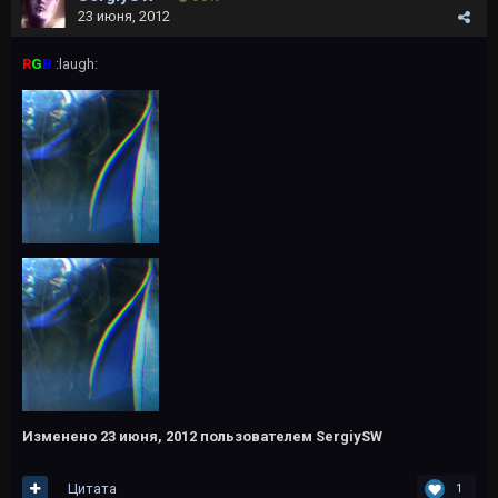
23 июня, 2012
R
G
B
:laugh:
Изменено
23 июня, 2012
пользователем SergiySW
Цитата
1