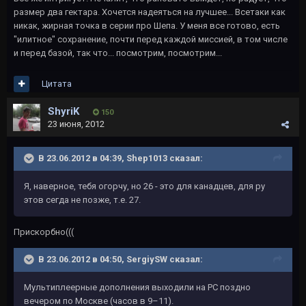
размер два гектара. Хочется надеяться на лучшее... Всетаки как
никак, жирная точка в серии про Шепа. У меня все готово, есть
"илитное" сохранение, почти перед каждой миссией, в том числе
и перед базой, так что... посмотрим, посмотрим...
Цитата
ShyriK
150
23 июня, 2012
В 23.06.2012 в 04:39, Shep1013 сказал:
Я, наверное, тебя огорчу, но 26 - это для канадцев, для ру
этов сегда не позже, т.е. 27.
Прискорбно(((
В 23.06.2012 в 04:50, SergiySW сказал:
Мультиплеерные дополнения выходили на PC поздно
вечером по Москве (часов в 9–11).