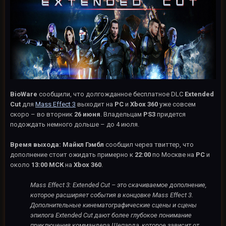
BioWare
сообщили, что долгожданное бесплатное DLC
Extended
Cut
для
Mass Effect 3
выходит на
PC
и
Xbox 360
уже совсем
скоро – во вторник
26 июня
. Владельцам
PS3
придется
подождать немного дольше – до 4 июля.
Время выхода: Майкл Гэмбл
сообщил через твиттер, что
дополнение стоит ожидать примерно к
22:00
по Москве на
PC
и
около
13:00 МСК
на
Xbox 360
.
Mass Effect 3: Extended Cut – это скачиваемое дополнение,
которое расширяет события в концовке Mass Effect 3.
Дополнительные кинематографические сцены и сцены
эпилога Extended Cut дают более глубокое понимание
приключения коммандера Шепарда, которое зависит от