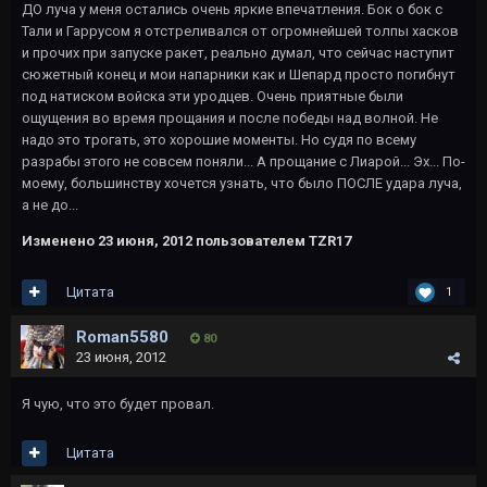
ДО луча у меня остались очень яркие впечатления. Бок о бок с
Тали и Гаррусом я отстреливался от огромнейшей толпы хасков
и прочих при запуске ракет, реально думал, что сейчас наступит
сюжетный конец и мои напарники как и Шепард просто погибнут
под натиском войска эти уродцев. Очень приятные были
ощущения во время прощания и после победы над волной. Не
надо это трогать, это хорошие моменты. Но судя по всему
разрабы этого не совсем поняли... А прощание с Лиарой... Эх... По-
моему, большинству хочется узнать, что было ПОСЛЕ удара луча,
а не до...
Изменено
23 июня, 2012
пользователем TZR17
Цитата
1
Roman5580
80
23 июня, 2012
Я чую, что это будет провал.
Цитата