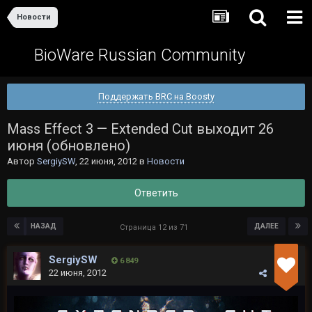
Новости
BioWare Russian Community
Поддержать BRC на Boosty
Mass Effect 3 — Extended Cut выходит 26
июня (обновлено)
Автор
SergiySW
,
22 июня, 2012
в
Новости
Ответить
НАЗАД
ДАЛЕЕ
Страница 12 из 71
SergiySW
6 849
22 июня, 2012