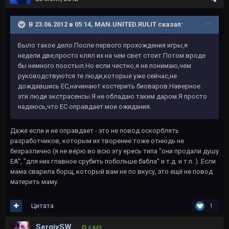
В 23.06.2012 в 05:14, MAN.UNITED.RULIT сказал:
Было такое дело.После первого прохождения игры,я
недели две,просто клял их на чем свет стоит.Потом вроде
бы немного поостыл.Но если честно,я не понимаю,чем
руководствуются те люди,которые уже сейчас,не
дождавшись ЕС,начинают костерить биоваров.Наверное
эти люди экстрасенсы.Я не обладаю таким даром.Я просто
надеюсь,что ЕС оправдает мои ожидания.
Даже если и не оправдает - это не повод оскорблять
разработчиков, которым их творение тоже отнюдь не
безразлично (я не верю во всю эту ересь типа "они продали душу
EA", "для них главное срубить побольше бабла" и т.д. и т.п. ). Если
мама сварила борщ, который вам не по вкусу, это ещё не повод
материть маму.
Цитата
1
SergiySW
6 849