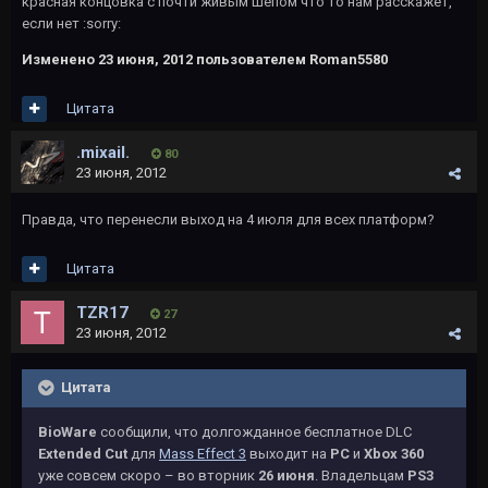
красная концовка с почти живым Шепом что то нам расскажет,
если нет :sorry:
Изменено
23 июня, 2012
пользователем Roman5580
Цитата
.mixail.
80
23 июня, 2012
Правда, что перенесли выход на 4 июля для всех платформ?
Цитата
TZR17
27
23 июня, 2012
Цитата
BioWare
сообщили, что долгожданное бесплатное DLC
Extended Cut
для
Mass Effect 3
выходит на
PC
и
Xbox 360
уже совсем скоро – во вторник
26 июня
. Владельцам
PS3