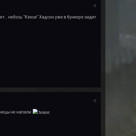
ает... небось "Кекси" Хадсон уже в бункере сидит
Жнецы не напали.