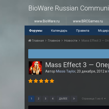
BioWare Russian Communi
www.BioWare.ru
www.BRCGames.ru
Форумы
Календарь
Правила
Модер
Главная
Главное
Новости
Mass Effect 3 — 
Mass Effect 3 — Оп
Автор
Missis Taylor
,
20 декабря, 2012
в
Страница 1 из 4
1
2
3
4
ДАЛЕЕ