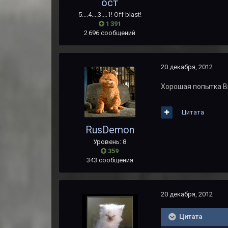
ост
5....4....3....1! Off blast!
1 391
2 696 сообщений
20 декабря, 2012
Хорошая попытка Bio
Цитата
RusDemon
Уровень: 8
359
343 сообщения
20 декабря, 2012
Цитата