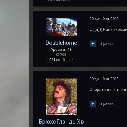
20 декабря, 2012
О да))) Рипер комин
Doublehorne
Цитата
Уровень: 18
706
1 981 сообщение
20 декабря, 2012
Оперативно, отличн
Цитата
БрюхоГландыХв