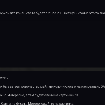
орили что конец света будет с 21 по 23.... нет ну БВ точно что то зн
енено)
Как бы завтра пророчество майя не исполнилось и на нас реально 
ошо. Интересно, а там будут олени на картинке? :D
 Санты не будет... Метеор какой-то на картинке.