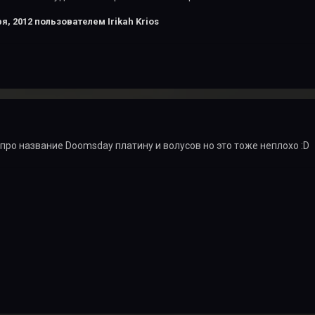
я, 2012
пользователем Irikah Krios
про название Doomsday платину и волусов но это тоже неплохо :D