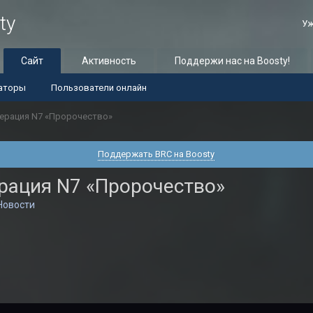
ty
Уж
Сайт
Активность
Поддержи нас на Boosty!
аторы
Пользователи онлайн
Операция N7 «Пророчество»
Поддержать BRC на Boosty
ерация N7 «Пророчество»
Новости