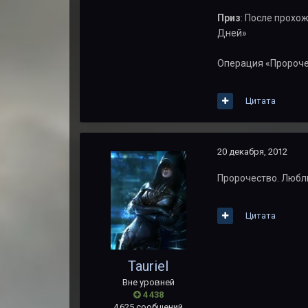
Приз
: После прохо
Дней»
Операция «Пророче
Цитата
20 декабря, 2012
Пророчество. Люблю
Цитата
Tauriel
Вне уровней
4 438
4 625 сообщений