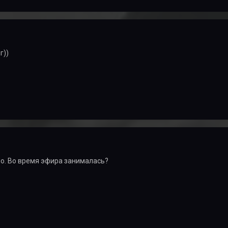
г))
о. Во время эфира занималась?