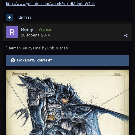
http://www.youtube.com/watch?v=pdMdbm-W7ok
Цитата
Rеmy
2 458
28 апреля, 2014
"Batman Saucy Final by RobDuenas"
Показать контент