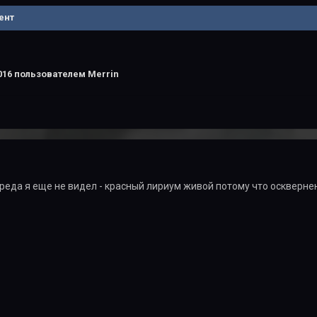
ент
016
пользователем Merrin
бреда я еще не видел - красный лириум живой потому что оскверне