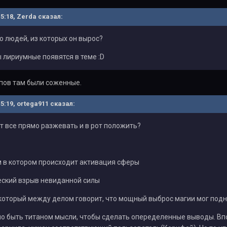
15:18, Zerda сказал:
о людей, из которых он вырос?
ы лириумные появятся в теме :D
рупов там были соженные.
15:19, ortega911 сказал:
от все прямо разжевать и в рот положить?
м в котором происходит активация сферы
 взрыв невиданной силы
й между делом говорит, что мощный выброс магии мог поднят
но быть титаном мысли, чтобы сделать опеределенные выводы. Вп