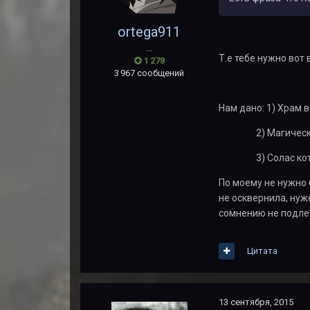
ortega911
...
Т.е тебе нужно вот
1 278
3 967 сообщений
Нам дано: 1) Храм 
2) Магический 
3) Солас который 
По моему не нужно 
не осквернила, нуж
сомнению не подле
Цитата
13 сентября, 2015