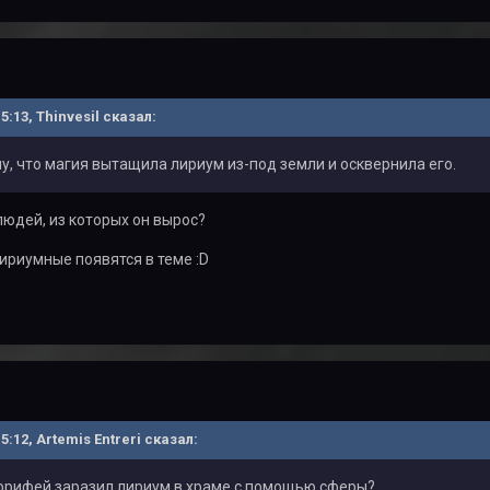
15:13, Thinvesil сказал:
лу, что магия вытащила лириум из-под земли и осквернила его.
людей, из которых он вырос?
лириумные появятся в теме :D
15:12, Artemis Entreri сказал:
Корифей заразил лириум в храме с помощью сферы?