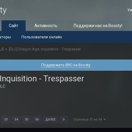
ty
Уж
Сайт
Активность
Поддержи нас на Boosty!
аторы
Пользователи онлайн
LC
[DLC] Dragon Age: Inquisition - Trespasser
Поддержать BRC на Boosty
Inquisition - Trespasser
DLC
Страница 31 из 54
33
34
35
36
ДАЛЕЕ