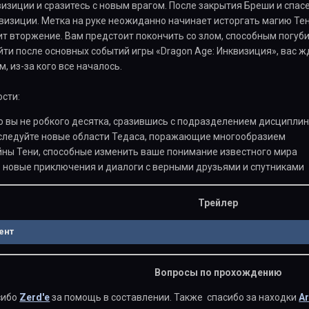
изиции и сразитесь с новым врагом. После закрытия Бреши и спа
изиции. Метка на руке неожиданно начинает исторгать магию Тен
ит вторжение. Вам предстоит покончить со злом, способным погуб
ти после основных событий игры «Dragon Age: Инквизиция», вас 
м, из-за кого все началось.
сти:
о вы не робкого десятка, сразившись с подразделением дисциплин
следуйте новые области Тедаса, поражающие многообразием
йны Тени, способные изменить ваше понимание известного мира
в новые приключения и диалоги с верными друзьями и спутниками
Трейлер
ент
Вопросы по прохождению
сибо
Zerd'е
за помощь в составлении. Также спасибо за находки
Ar