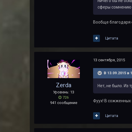
ничего бы не оск
сферы сомнению 
Вообще благодаря с
Цитата
13 сентября, 2015
В 13.09.2015 в 
Zerda
Нет, не было. Из
Уровень: 13
726
Фуух! В сожженных 
941 сообщение
Цитата