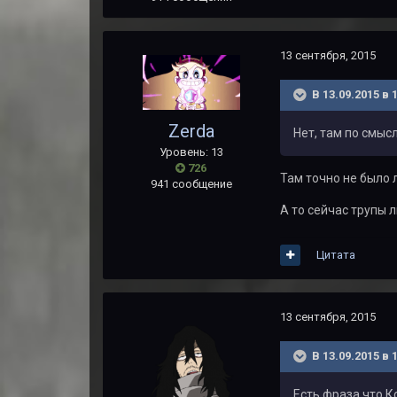
13 сентября, 2015
В 13.09.2015 в 
Zerda
Нет, там по смыс
Уровень: 13
726
Там точно не было 
941 сообщение
А то сейчас трупы 
Цитата
13 сентября, 2015
В 13.09.2015 в 
Есть фраза что 