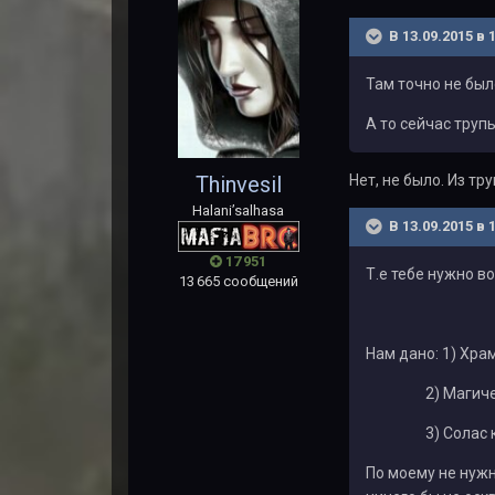
В 13.09.2015 в 
Там точно не был
А то сейчас труп
Thinvesil
Нет, не было. Из т
Halani’salhasa
В 13.09.2015 в 
17 951
Т.е тебе нужно в
13 665 сообщений
Нам дано: 1) Хра
2) Магический
3) Солас которы
По моему не нуж