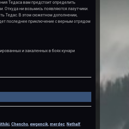
сения Тедаса вам предстоит определить
и. Откуда ни возьмись появляются лазутчики.
ить Тедас. В этом сюжетном дополнении,
ждет последнее приключение с верным отрядом
ированных и закаленных в боях кунари
ithiki
,
Chencho
,
ewgencik
,
merdec
.
Nethalf
.