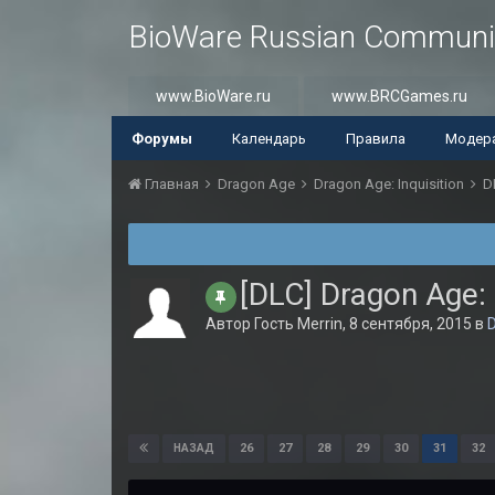
BioWare Russian Communi
www.BioWare.ru
www.BRCGames.ru
Форумы
Календарь
Правила
Модер
Главная
Dragon Age
Dragon Age: Inquisition
D
[DLC] Dragon Age: 
Автор Гость Merrin,
8 сентября, 2015
в
26
27
28
29
30
31
32
НАЗАД