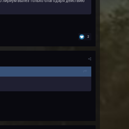
то лириум вылез только благодаря действию
2