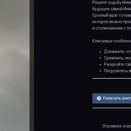
Решите судьбу Инкв
будущее самой Инкв
Грозный враг готов
которое можно прой
и столкновение с те
Ключевые особенно
Докажите, чт
Сражаясь, ис
Раскройте та
Погрузитесь 
Показать конт
Огромное спа