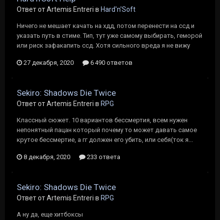
Ответ от Artemis Entreri в
Hard'n'Soft
Ничего не мешает качать на хдд, потом перенести на ссд и
указать путь в стиме. Тип, тут уже самому выбирать, геморой
или риск зафакапить ссд. Хотя сильного вреда я не вижу
27 декабря, 2020
6 490 ответов
Sekiro: Shadows Die Twice
Ответ от Artemis Entreri в
RPG
Классный сюжет. 10 вариантов бессмертия, всем нужен
непонятный пацан который почему то может давать самое
крутое бессмертие, а гг должен его убить, или себя(ток я...
8 декабря, 2020
233 ответа
Sekiro: Shadows Die Twice
Ответ от Artemis Entreri в
RPG
А ну да, еще хитбоксы