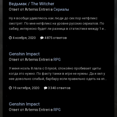
Ведьмак / The Witcher
Ответ от Artemis Entreri в
Сериалы
Ну я вообще удивляюсь как люди до сих пор нетфликс
смотрят. По мне нетфликс на уровне русских сериалов. По
сабжу, интересно будет ли разница в статистике между 1 и...
4 ноября, 2020
4 875 ответов
Genshin Impact
Ответ от Artemis Entreri в
RPG
У меня ноэль 8 лвла с 0 пухой, спокойно пробивает щиты
когда это нужно. По факту танки в игре не нужны. Да и хил у
нее довольно слабый, барбару если правильно одеть на хп...
19 октября, 2020
3 340 ответов
Genshin Impact
Ответ от Artemis Entreri в
RPG