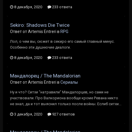
8 декабря, 2020
233 ответа
Sekiro: Shadows Die Twice
Ответ от Artemis Entreri в
RPG
Лол, о чем вы, сюжет в секиро его самый главный минус.
Особенно эти душнючие диалоги.
8 декабря, 2020
233 ответа
Мандалорец / The Mandalorian
Ответ от Artemis Entreri в
Сериалы
Ну и что? Ситхи "натравили" Мандалорцев, но сами не
участвовали. Про Валкориона вообще кроме Ревана никто
не знал, да и тот выяснил только после войны. Еслиб ситхи...
3 декабря, 2020
927 ответов