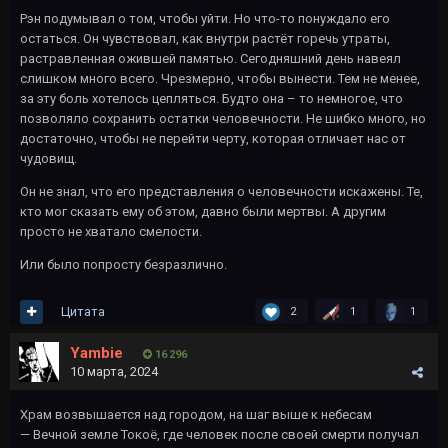
Рэн подумывал о том, чтобы уйти. Но что-то понуждало его
остаться. Он чувствовал, как внутри растёт горечь утраты,
растравленная ожившей памятью. Сегодняшний день навеял
слишком много всего. Чрезмерно, чтобы вынести. Тем не менее,
за эту боль хотелось цепляться. Будто она – то немногое, что
позволяло сохранить остатки человечности. Не шибко много, но
достаточно, чтобы не перейти черту, которая отличает нас от
чудовищ.
Он не знал, что его представления о человечности искажены. Те,
кто мог сказать ему об этом, давно были мертвы. А другим
просто не хватало смелости.
Или было попросту безразлично.
Цитата
2
1
1
Yambie
16 296
10 марта, 2024
Храм возвышается над городом, на шаг выше к небесам
— Вечной земле Токоё, где человек после своей смерти получал