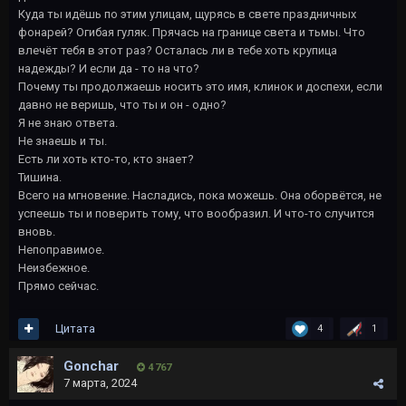
Куда ты идёшь по этим улицам, щурясь в свете праздничных
фонарей? Огибая гуляк. Прячась на границе света и тьмы. Что
влечёт тебя в этот раз? Осталась ли в тебе хоть крупица
надежды? И если да - то на что?
Почему ты продолжаешь носить это имя, клинок и доспехи, если
давно не веришь, что ты и он - одно?
Я не знаю ответа.
Не знаешь и ты.
Есть ли хоть кто-то, кто знает?
Тишина.
Всего на мгновение. Насладись, пока можешь. Она оборвётся, не
успеешь ты и поверить тому, что вообразил. И что-то случится
вновь.
Непоправимое.
Неизбежное.
Прямо сейчас.
Цитата
4
1
Gonchar
4 767
7 марта, 2024