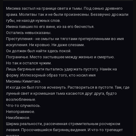
Мисима застыл на границе света и тьмы. Под сенью древнего
храма. Молитвы так и не были произнесены. Беззвучно дрожали
губы, не находя нужных слов.
Имена павших по его вине, из-за его бесчестья.
Остались невысказаны.
Преступления - не омыты ни тяготами претерпленными во имя
искупления. Ни кровью. Ни даже слезами.
Он должен был найти здесь покой.
Пограничье. Место застывшее между жизнью и смертью.
Но так и остался чужим.
Лишь багряные нити пытались удержать пустоту. Намёк на
форму. Иллюзорный образ того, кто носил имя
Мисимы Кимитакэ.
И когда он был готов исчезнуть. Раствориться в пустоте. Там, где
лунный свет и кромешная тьма касаются друг друга, будто
возлюбленные.
Что-то случилось.
Непоправимое.
Неизбежное.
Ширма реальности, рассеченная стремительным росчерком
лезвия. Просочившийся багрянец видения. И что-то трепещет
внутри.