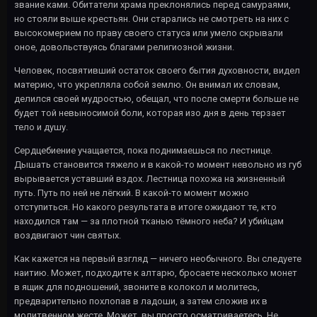
звание ками. Обитатели храма преклонялись перед самураями,
но стояли выше крестьян. Они старались не смотреть на них с
высокомерием по праву своего статуса или умело скрывали
оное, довольствуясь благами религиозной жизни.
Человек, посвятивший остаток своего бытия духовности, видел
материю, что укрепляла собой землю. Он внимал их словам,
делился своей мудростью, обещал, что после смерти больше не
будет той невыносимой боли, которая изо дня в день терзает
тело и душу.
Сердцебиение учащается, пока поднимаешься по лестнице.
Дышать становится тяжело и в какой-то момент невольно из губ
вырывается уставший вздох. Лестница похожа на жизненный
путь. Путь по ней не лёгкий. В какой-то момент можно
отступиться. Но какого результата в итоге ожидают те, кто
находился там — за плотной тканью тёмного неба? И убийцам
воздвигают чин святых.
Как кажется на первый взгляд — ничего необычного. Вы следуете
наитию. Может, подходите к алтарю, бросаете несколько монет
в ящик для подношений, звоните в колокол и молитесь,
предварительно похлопав в ладоши, а затем сложив их в
молитвенном жесте. Может, вы просто осматриваетесь. Не