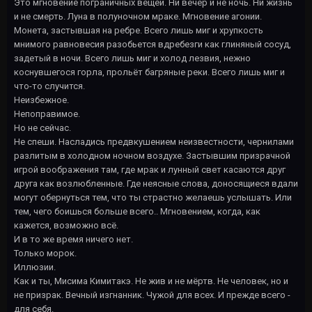
Это мгновение пограничных вещей. Ни вечер и не ночь. Ни жизнь
и не смерть. Луна в полуночном мраке. Мгновение агонии.
Монета, застывшая на ребре. Всего лишь миг и хрупкость
мнимого равновесия разобьется вдребезги как глиняный сосуд,
задетый в ночи. Всего лишь миг и холод лезвия, нежно
коснувшегося горла, прольёт багряные реки. Всего лишь миг и
что-то случится.
Неизбежное.
Непоправимое.
Но не сейчас.
Не спеши. Насладись предвкушением неизвестности, чернилами
разлитым в холодном ночном воздухе. Застывшим призрачной
игрой воображения там, где мрак и лунный свет касаются друг
друга как возлюбленные. Где неясные слова, доносящиеся вдали
могут обернуться тем, что ты страстно желаешь услышать. Или
тем, чего боишься больше всего.. Мгновением, когда, как
кажется, возможно всё.
И в то же время ничего нет.
Только морок.
Иллюзии.
Как и ты, Мисима Кимитакэ. Не жив и не мёртв. Не человек, но и
не призрак. Вечный изгнанник. Чужой для всех. И прежде всего -
для себя.