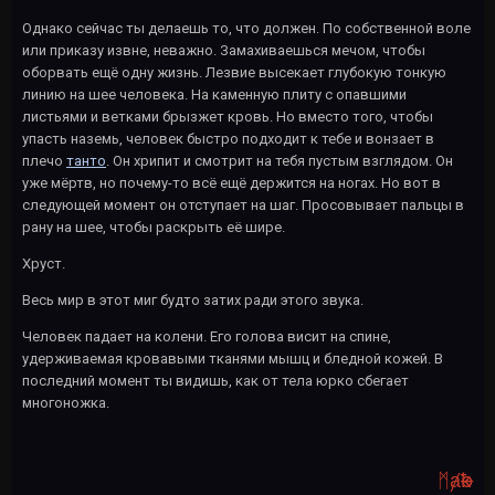
Однако сейчас ты делаешь то, что должен. По собственной воле
или приказу извне, неважно. Замахиваешься мечом, чтобы
оборвать ещё одну жизнь. Лезвие высекает глубокую тонкую
линию на шее человека. На каменную плиту с опавшими
листьями и ветками брызжет кровь. Но вместо того, чтобы
упасть наземь, человек быстро подходит к тебе и вонзает в
плечо
танто
. Он хрипит и смотрит на тебя пустым взглядом. Он
уже мёртв, но почему-то всё ещё держится на ногах. Но вот в
следующей момент он отступает на шаг. Просовывает пальцы в
рану на шее, чтобы раскрыть её шире.
Хруст.
Весь мир в этот миг будто затих ради этого звука.
Человек падает на колени. Его голова висит на спине,
удерживаемая кровавыми тканями мышц и бледной кожей. В
последний момент ты видишь, как от тела юрко сбегает
многоножка.
ᛗⱥҟꝋ