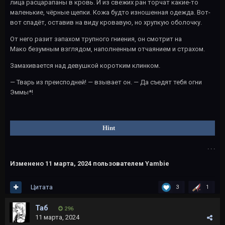
лица расцарапаны в кровь. И из свежих ран торчат какие-то
маленькие, чёрные щепки. Кожа будто изношенная одежда. Вот-
вот спадёт, оставив на виду кровавую, но хрупкую оболочку.
От него разит запахом трупного гниения, он смотрит на
Мако безумным взглядом, наполненным отчаянием и страхом.
Замахивается над девушкой коротким клинком.
— Тварь из преисподней! — взывает он. — Да съедят тебя огни
Эммы*!
Hint
. . .
Изменено
11 марта, 2024
пользователем Yambie
Цитата
3
1
Таб
296
11 марта, 2024