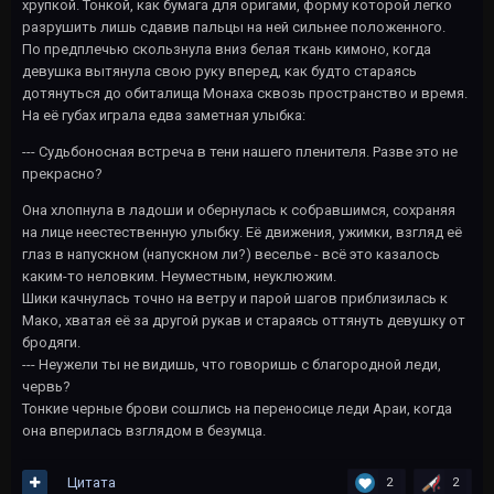
хрупкой. Тонкой, как бумага для оригами, форму которой легко
разрушить лишь сдавив пальцы на ней сильнее положенного.
По предплечью скользнула вниз белая ткань кимоно, когда
девушка вытянула свою руку вперед, как будто стараясь
дотянуться до обиталища Монаха сквозь пространство и время.
На её губах играла едва заметная улыбка:
--- Судьбоносная встреча в тени нашего пленителя. Разве это не
прекрасно?
Она хлопнула в ладоши и обернулась к собравшимся, сохраняя
на лице неестественную улыбку. Её движения, ужимки, взгляд её
глаз в напускном (напускном ли?) веселье - всё это казалось
каким-то неловким. Неуместным, неуклюжим.
Шики качнулась точно на ветру и парой шагов приблизилась к
Мако, хватая её за другой рукав и стараясь оттянуть девушку от
бродяги.
--- Неужели ты не видишь, что говоришь с благородной леди,
червь?
Тонкие черные брови сошлись на переносице леди Араи, когда
она вперилась взглядом в безумца.
Цитата
2
2