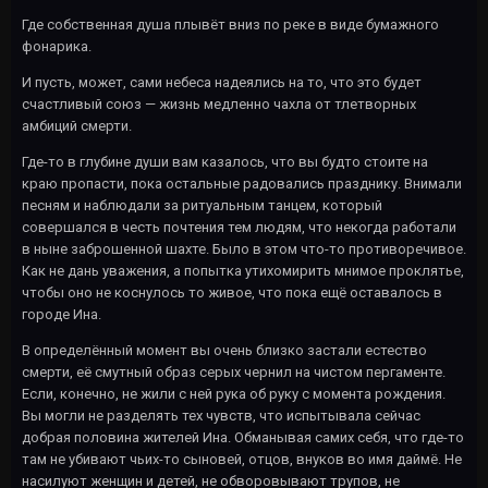
Где собственная душа плывёт вниз по реке в виде бумажного
фонарика.
И пусть, может, сами небеса надеялись на то, что это будет
счастливый союз — жизнь медленно чахла от тлетворных
амбиций смерти.
Где-то в глубине души вам казалось, что вы будто стоите на
краю пропасти, пока остальные радовались празднику. Внимали
песням и наблюдали за ритуальным танцем, который
совершался в честь почтения тем людям, что некогда работали
в ныне заброшенной шахте. Было в этом что-то противоречивое.
Как не дань уважения, а попытка утихомирить мнимое проклятье,
чтобы оно не коснулось то живое, что пока ещё оставалось в
городе Ина.
В определённый момент вы очень близко застали естество
смерти, её смутный образ серых чернил на чистом пергаменте.
Если, конечно, не жили с ней рука об руку с момента рождения.
Вы могли не разделять тех чувств, что испытывала сейчас
добрая половина жителей Ина. Обманывая самих себя, что где-то
там не убивают чьих-то сыновей, отцов, внуков во имя даймё. Не
насилуют женщин и детей, не обворовывают трупов, не