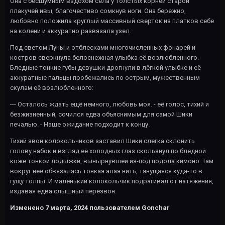
Она с бесшумным вздохом села у толстых корней старой
плакучей ивы, благочестиво сомкнув ноги. Она бережно,
любовно положила круглый массивный сверток из платков себе
на колени и аккуратно развязала узел.
Под светом Луны и отблесками многочисленных фонарей и
костров сверкнула белоснежная улыбка её возлюбленного.
Бледные тонкие губы девушки дрогнули в лёгкой улыбке и её
аккуратные пальцы пробежались по острым, мужественным
скулам её возлюбленного:
--- Осталось ждать ещё немного, любовь моя. - её голос, тихий и
безжизненный, сочился едва объяснимым для самой Шики
печалью. - Наше ожидание подходит к концу.
Тихий звон колокольчиков заставил Шики слегка склонить
голову набок и взгляд её холодных глаз скользнул по бледной
коже тонкой лодыжки, вынырнувшей из-под подола кимоно. Там
вокруг неё обвязалась тонкая алая нить, тянущаяся куда-то в
гущу толпы. И маленький колокольчик подрагивал от натяжения,
издавая едва слышный перезвон.
Изменено
7 марта, 2024
пользователем Gonchar