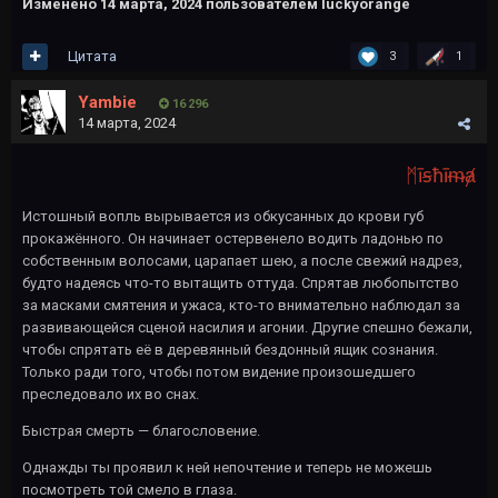
Изменено
14 марта, 2024
пользователем luckyorange
Цитата
3
1
Yambie
16 296
14 марта, 2024
ᛗīꞩħīᵯⱥ
Истошный вопль вырывается из обкусанных до крови губ
прокажённого. Он начинает остервенело водить ладонью по
собственным волосами, царапает шею, а после свежий надрез,
будто надеясь что-то вытащить оттуда. Спрятав любопытство
за масками смятения и ужаса, кто-то внимательно наблюдал за
развивающейся сценой насилия и агонии. Другие спешно бежали,
чтобы спрятать её в деревянный бездонный ящик сознания.
Только ради того, чтобы потом видение произошедшего
преследовало их во снах.
Быстрая смерть — благословение.
Однажды ты проявил к ней непочтение и теперь не можешь
посмотреть той смело в глаза.