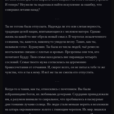
И теперь? Неужели ты надеешься найти искупление за ошибку, что
совершил летами назад?
. . .
Ты не готова была отпускать. Надежда ли это или слепая верность,
традиции целой нации, впитывающиеся с молоком матери. Однако
жизнь на какой-то миг обрела новый смысл. В чертогах искалеченного
сознания, ты, кажется, наконец-то увидела весну. Таких, как ты,
называли «эта». Буракумин. Ты была из числа людей, чьё ремесло
неотъемлемо связано с плотью и кровью. Презренны они тем, кто
почитают Будду. Твоя семья находилась вне пирамиды четырёх
сословий. Семья твоего мужа согласилась на церемонию
бракосочетания от отчаяния. И, скорее всего, он не питал к тебе те же
чувства, что и ты к нему. И всё же ты не смогла его отпустить.
. . .
Когда-то к таким, как ты, относились с почтением. Вы были
избранницами богов, их любимыми дочерьми. Сердцами принадлежали
им, а разумом внимали то сакральное, что пробивалось в пасмурные
дни тонкими лучами солнца. Но люди стали меньше верить и возложили
на алтарь окровавленное золото с гниющим черепом. Их мир лишился