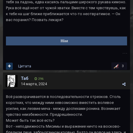
тебя за ладонь, едва касаясь пальцами широкого рукава кимоно.
Рука всё ещё ноет от чужой хватки. Вместе с тем чувствуешь, как
к тебе на шаг ближе приближается что-то неотвратимое. — Он
вас поранил? Позвать лекаря?
Hint
. . .
Цитата
3
Таб
296
14 марта, 2024
Всё разворачивается в последовательности отрезков. Столь
коротких, что между ними невозможно вместить волевое
усилие, как лезвие меча - между доспехами ронина. Возникает
чувство неизбежности. Предрешённости.
Может быть так всё есть?
Вот - неподвижность Мисимы и выражение ничто на восково-
бледном лице, забрызганном кровью. Будто он вовсе не здесь, и