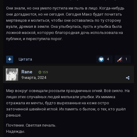
Они знали, но она умело пустила им пыль в лицо. Когда-нибудь
они догадаются, но не сегодня. Сегодня Мако будет почитать
мертвецов и молиться, чтобы они оставались по ту сторону
вуали, дремая в земле. Она улыбнулась, пусть и улыбка была
ложной маской, которую благородная дочь использовала на
публике, и переступила порог.
Цитата
4
1
Rane
159
9 марта, 2024
Мир вокруг освещали россыпи праздничных огней. Всё сияло. На
лицах этих случайных людей мелькали улыбки. Их мимика
отражала их мечты, будто вырезанные на коже остро
заточенной швейной иглой. Их память о былом, о тех, кто ушёл
раньше.
Почтение. Светлая печаль.
Надежды.