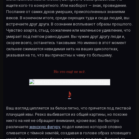
ищите кого-то конкретного. Или наоборот — знак, провидение.
Послание от самих духов умерших, преисполненных знаниями
веков. В конечном итоге, среди снующих туда и сюда людей, вы
встречаете друг друга. В сознании всплывают образы прошлого.
Чувство азарта, стыд, сожаление или маленькое удивление, что
умирает под гнётом равнодушия. Вы чужие друг другу люди и,
скорее всего, останетесь таковыми. Но именно в этот момент
сильнее сжимается невидимая нить на ваших щиколотках,
указывая на то, что вы причастны к чему-то большему.
Но это ещё не всё.
𝆺𝅥𝅯
Ваш взгляд цепляется за белое пятно, что прячется под листвой
плачущей ивы. Резко выбивается из общей картины, но похоже
никто на неё не обращает внимания, кроме вас. Вы быстро
различаете
женскую фигуру
, подол кимоно которой словно
сливается с тёмной землёй, создавая в голове образ зловещего