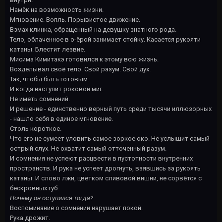
Намёк на возможность жизни.
Мгновение. Вопль. Порывистое движение.
Взмах клинка, обращенный на девушку знатного рода.
Тело, облаченное в о-ёрой занимает стойку. Касается рукояти
катаны. Блестит лезвие.
Мисима Кимитакэ готовился к этому всю жизнь.
Возделывал своё тело. Свой разум. Свой дух.
Так, чтобы быть готовым.
И когда наступит роковой миг.
Не иметь сомнений.
И решение - единственно верный путь среди тысячи иллюзорных
- нашло себя в единое мгновение.
Столь короткое.
Что его не сумеет уловить самое зоркое око. Не услышит самый
острый слух. Не охватит самый отточенный разум.
И сомнения не успеют расцвести в пустотности внутренних
пространств. И рука не успеет дрогнуть, взявшись за рукоять
катаны. И слово лжи, цветком сливовой вишни, не сорвётся с
бескровных губ.
Почему он оступился тогда?
Воспоминание о сомнении нарушает покой.
Рука дрожит.