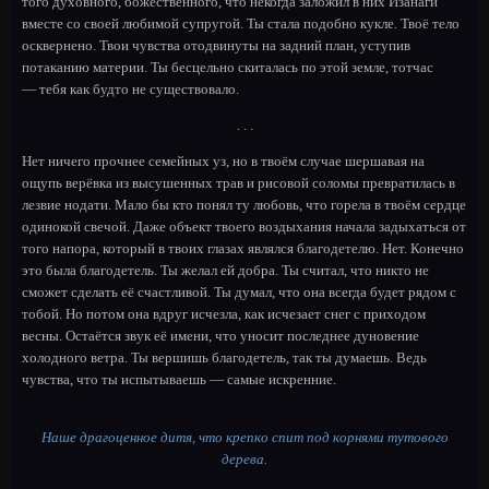
того духовного, божественного, что некогда заложил в них Изанаги
вместе со своей любимой супругой. Ты стала подобно кукле. Твоё тело
осквернено. Твои чувства отодвинуты на задний план, уступив
потаканию материи. Ты бесцельно скиталась по этой земле, тотчас
—
тебя как будто не существовало.
. . .
Нет ничего прочнее семейных уз, но в твоём случае шершавая на
ощупь верёвка из высушенных трав и рисовой соломы превратилась в
лезвие нодати. Мало бы кто понял ту любовь, что горела в твоём сердце
одинокой свечой. Даже объект твоего воздыхания начала задыхаться от
того напора, который в твоих глазах являлся благодетелю. Нет. Конечно
это была благодетель. Ты желал ей добра. Ты считал, что никто не
сможет сделать её счастливой. Ты думал, что она всегда будет рядом с
тобой. Но потом она вдруг исчезла, как исчезает снег с приходом
весны. Остаётся звук её имени, что уносит последнее дуновение
холодного ветра. Ты вершишь благодетель, так ты думаешь. Ведь
чувства, что ты испытываешь
—
самые искренние.
Наше драгоценное дитя, что крепко спит под корнями тутового
дерева.