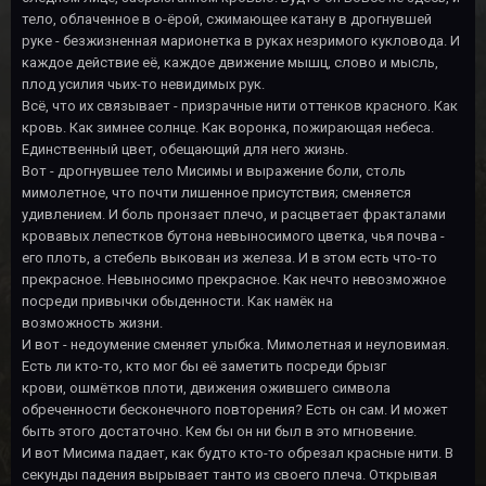
тело, облаченное в о-ёрой, сжимающее катану в дрогнувшей
руке - безжизненная марионетка в руках незримого кукловода. И
каждое действие её, каждое движение мышц, слово и мысль,
плод усилия чьих-то невидимых рук.
Всё, что их связывает - призрачные нити оттенков красного. Как
кровь. Как зимнее солнце. Как воронка, пожирающая небеса.
Единственный цвет, обещающий для него жизнь.
Вот - дрогнувшее тело Мисимы и выражение боли, столь
мимолетное, что почти лишенное присутствия; сменяется
удивлением. И боль пронзает плечо, и расцветает фракталами
кровавых лепестков бутона невыносимого цветка, чья почва -
его плоть, а стебель выкован из железа. И в этом есть что-то
прекрасное. Невыносимо прекрасное. Как нечто невозможное
посреди привычки обыденности. Как намёк на
возможность жизни.
И вот - недоумение сменяет улыбка. Мимолетная и неуловимая.
Есть ли кто-то, кто мог бы её заметить посреди брызг
крови, ошмётков плоти, движения ожившего символа
обреченности бесконечного повторения? Есть он сам. И может
быть этого достаточно. Кем бы он ни был в это мгновение.
И вот Мисима падает, как будто кто-то обрезал красные нити. В
секунды падения вырывает танто из своего плеча. Открывая