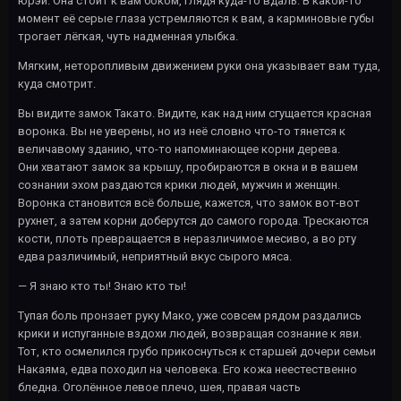
юрэй. Она стоит к вам боком, глядя куда-то вдаль. В какой-то
момент её серые глаза устремляются к вам, а карминовые губы
трогает лёгкая, чуть надменная улыбка.
Мягким, неторопливым движением руки она указывает вам туда,
куда смотрит.
Вы видите замок Такато. Видите, как над ним сгущается красная
воронка. Вы не уверены, но из неё словно что-то тянется к
величавому зданию, что-то напоминающее корни дерева.
Они хватают замок за крышу, пробираются в окна и в вашем
сознании эхом раздаются крики людей, мужчин и женщин.
Воронка становится всё больше, кажется, что замок вот-вот
рухнет, а затем корни доберутся до самого города. Трескаются
кости, плоть превращается в неразличимое месиво, а во рту
едва различимый, неприятный вкус сырого мяса.
— Я знаю кто ты! Знаю кто ты!
Тупая боль пронзает руку Мако, уже совсем рядом раздались
крики и испуганные вздохи людей, возвращая сознание к яви.
Тот, кто осмелился грубо прикоснуться к старшей дочери семьи
Накаяма, едва походил на человека. Его кожа неестественно
бледна. Оголённое левое плечо, шея, правая часть