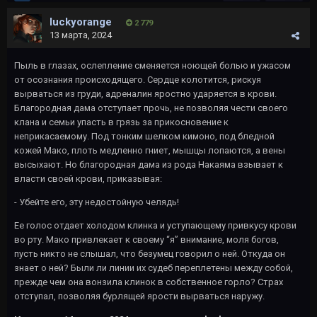
luckyorange
2 779
13 марта, 2024
Пыль в глазах, ослепление сменяется ноющей болью и ужасом
от осознания происходящего. Сердце колотится, рискуя
вырваться из груди, адреналин яростно ударяется в крови.
Благородная дама отступает прочь, не позволяя чести своего
клана и семьи упасть в грязь за прикосновение к
неприкасаемому. Под тонким шелком кимоно, под бледной
кожей Мако, плоть медленно гниет, мышцы лопаются, а вены
высыхают. Но благородная дама из рода Накаяма взывает к
власти своей крови, приказывая:
- Убейте его, эту недостойную челядь!
Ее голос отдает холодом клинка и уступающему привкусу крови
во рту. Мако привлекает к своему “я” внимание, моля богов,
пусть никто не слышал, что безумец говорил о ней. Откуда он
знает о ней? Были ли линии их судеб переплетены между собой,
прежде чем она вонзила клинок в собственное горло? Страх
отступал, позволяя бурлящей ярости вырваться наружу.