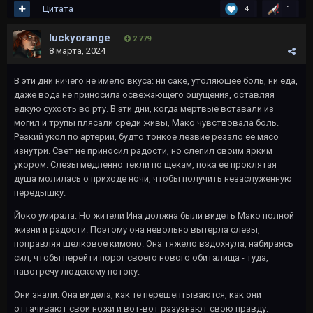
Цитата
4
1
luckyorange
2 779
8 марта, 2024
В эти дни ничего не имело вкуса: ни саке, утоляющее боль, ни еда,
даже вода не приносила освежающего ощущения, оставляя
едкую сухость во рту. В эти дни, когда мертвые вставали из
могил и трупы плясали среди живы, Мако чувствовала боль.
Резкий укол по артерии, будто тонкое лезвие резало ее мясо
изнутри. Свет не приносил радости, но слепил своим ярким
укором. Слезы медленно текли по щекам, пока ее проклятая
душа молилась о приходе ночи, чтобы получить незаслуженную
передышку.
Йоко умирала. Но жители Ина должна были видеть Мако полной
жизни и радости. Поэтому она невольно вытерла слезы,
поправляя шелковое кимоно. Она тяжело вздохнула, набираясь
сил, чтобы перейти порог своего нового обиталища - туда,
навстречу людскому потоку.
Они знали. Она видела, как те перешептываются, как они
оттачивают свои ножи и вот-вот разузнают свою правду.