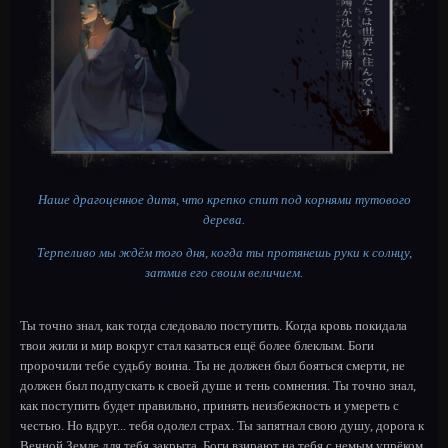
Наше драгоценное дитя, что крепко спит под корнями тутового
дерева.
Терпеливо мы ждём того дня, когда ты протянешь руки к солнцу,
затмив его своим величием.
Ты точно знал, как тогда следовало поступить. Когда кровь покидала
твои жили и мир вокруг стал казаться ещё более блеклым. Боги
пророчили тебе судьбу воина. Ты не должен был бояться смерти, не
должен был подпускать к своей душе и тень сомнения. Ты точно знал,
как поступить будет правильно, принять неизбежность и умереть с
честью. Но вдруг... тебя одолел страх. Ты запятнал свою душу, дорога к
Вечной Земле для тебя закрыта. Боги взирают на тебя с немым упрёком.