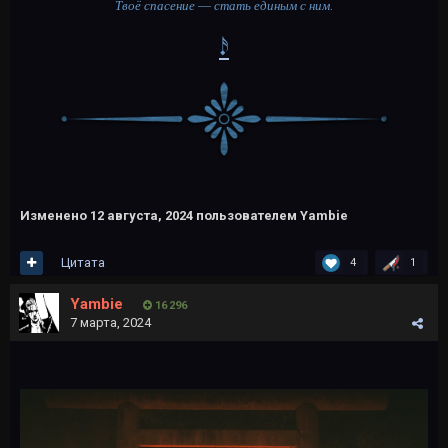
Твоё спасение
—
стать единым с ним.
𝆺𝅥𝅯
Изменено
12 августа, 2024
пользователем Yambie
Цитата
4
1
Yambie
16 296
7 марта, 2024