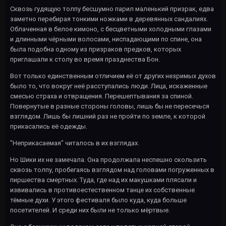
Сквозь гудящую толпу бесшумно парил маленький призрак, едва
заметно перебирая тонкими ножками в деревянных сандалиях.
Облаченная в белое кимоно, с бесцветными холодными глазами
и длинными чёрными волосами, ниспадающими по спине, она
была подобна одному из призраков предков, которых
приглашали к столу во время празднества Бон.
Вот только единственным отличием её от других незримых духов
было то, что вокруг неё расступались люди. Лица, искаженные
смесью страха и отвращения. Перешептывания за спиной.
Повернутые в разные стороны головы, лишь бы не пересечься
взглядом. Лишь бы лишний раз не пройти по земле, к которой
прикасались её одежды.
"Неприкасаемая" читалось в их взглядах.
Но Шики их не замечала. Она продолжала неспешно скользить
сквозь толпу, пробегаясь взглядом над головами погруженных в
пиршества смертных. Туда, где над их макушками плясали и
извивались в противоестественном танце их собственные
тёмные духи. У этого фестиваля было куда, куда больше
посетителей. И среди них были не только мёртвые.