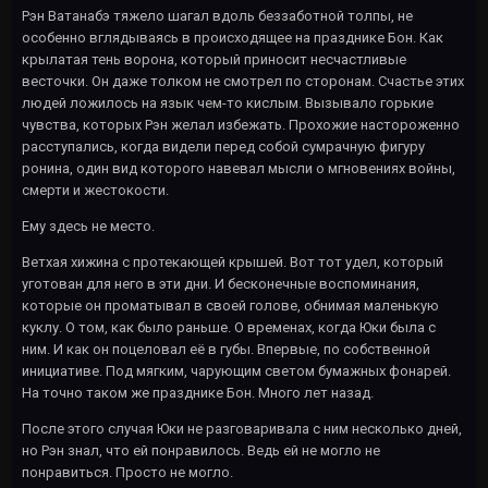
Рэн Ватанабэ тяжело шагал вдоль беззаботной толпы, не
особенно вглядываясь в происходящее на празднике Бон. Как
крылатая тень ворона, который приносит несчастливые
весточки. Он даже толком не смотрел по сторонам. Счастье этих
людей ложилось на язык чем-то кислым. Вызывало горькие
чувства, которых Рэн желал избежать. Прохожие настороженно
расступались, когда видели перед собой сумрачную фигуру
ронина, один вид которого навевал мысли о мгновениях войны,
смерти и жестокости.
Ему здесь не место.
Ветхая хижина с протекающей крышей. Вот тот удел, который
уготован для него в эти дни. И бесконечные воспоминания,
которые он проматывал в своей голове, обнимая маленькую
куклу. О том, как было раньше. О временах, когда Юки была с
ним. И как он поцеловал её в губы. Впервые, по собственной
инициативе. Под мягким, чарующим светом бумажных фонарей.
На точно таком же празднике Бон. Много лет назад.
После этого случая Юки не разговаривала с ним несколько дней,
но Рэн знал, что ей понравилось. Ведь ей не могло не
понравиться. Просто не могло.