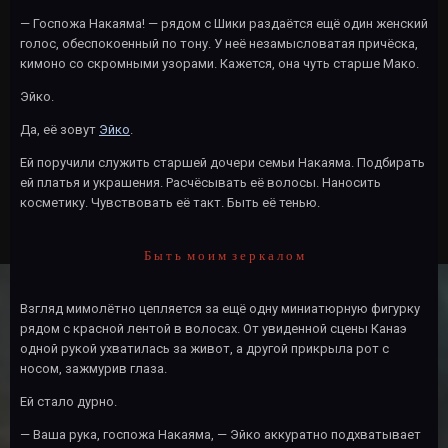
— Госпожа Накаяма! — рядом с Шики раздаётся ещё один женский
голос, обеспокоенный по тону. У неё незамысловатая причёска,
кимоно со скромными узорами. Кажется, она чуть старше Мако.
Эйко.
Да, её зовут
Эйко
.
Ей поручили служить старшей дочери семьи Накаяма. Подбирать
ей платья и украшения. Расчёсывать её волосы. Наносить
косметику. Чувствовать её такт. Быть её тенью.
Б ы т ь м о и м з е р к а л о м
Взгляд мимолётно цепляется за ещё одну миниатюрную фигурку
рядом с красной лентой в волосах. От увиденной сцены Канаэ
одной рукой ухватилась за живот, а другой прикрыла рот с
носом, зажмурив глаза.
Ей стало дурно.
— Ваша рука, госпожа Накаяма, — Эйко аккуратно подхватывает