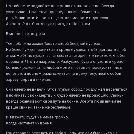
Но тайное не поддаётся контролю столь же легко. Всегда
ускользает. Надлежит преследованию. Взывает к
расчётливости. И просит щепотки смелости в довесок.
А ярость? Ах. Она всегда приходит. Но потом.
В мгновение встречи.
Тьма облекла замок Такато своей бледной вуалью.
Не было нужды числиться в среде мудрых, чтобы догадаться об
этом. Не было нужды зачитываться старинным письмом, чтобы
осознать. Что-то назревало. Разбухало, будто опухоль в чреве
больной роженицы, в любой момент готовая перекусить плод
пополам, а после – размножиться по всему телу, неся с собой
заразу, смрад и гниение.
Они ничего не видели. Этот глупый сброд продолжал веселиться
и поминать своих мёртвых, будто ничего не произошло. Свиньи
всегда оканчивают свой путь на бойне. Все эти люди ничем не
краше свиней. Такие же беспечные.
И визжать будут не менее громко.
Когда настанет их время.
Рэн старался отогнать от себя мысль, что сам был ничем не