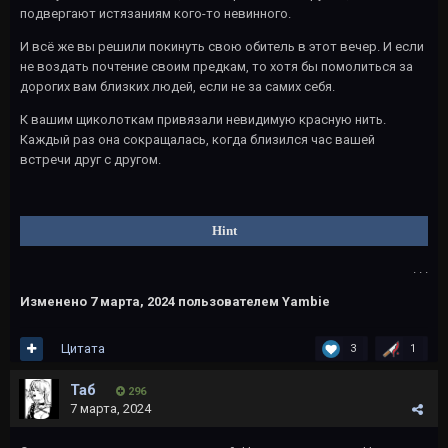
подвергают истязаниям кого-то невинного.
И всё же вы решили покинуть свою обитель в этот вечер. И если
не воздать почтение своим предкам, то хотя бы помолиться за
дорогих вам близких людей, если не за самих себя.
К вашим щиколоткам привязали невидимую красную нить.
Каждый раз она сокращалась, когда близился час вашей
встречи друг с другом.
Hint
. . .
Изменено
7 марта, 2024
пользователем Yambie
Цитата
3
1
Таб
296
7 марта, 2024