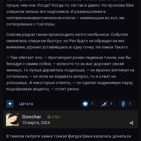
лучше, чем они. Когда? Когда-то. Не так и давно. Но пропажа Юки
слишком сильно его надломила. И размышления в
человеконенавистническом ключе – наименьшее из зол, им
сотворённых с той поры.
Совсем рядом также происходило нечто необычное. События
сменялись слишком быстро, но Рэн будто не обращал на них
внимания, угрюмо уставившись в одну точку. На замок Такато.
— Там обитает зло, — проговорил ронин ледяным тоном, как бы
беседуя с самим собой, — если кто-то из вас дорожит своей
жизнью, то лучше держитесь подальше, — он мрачно взглянул на
остальных, — но если не задавать вопрос, то и ответ не
услышишь. А некоторые ответы, — он сделал задумчивую паузу,
подчёркивая акценты, — стоят риска.
Цитата
1
1
1
Gonchar
4 767
13 марта, 2024
В темном силуэте замка тонкая фигура Шики казалась донельзя