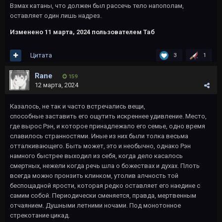
Взмах катаны, что должен был рассечь тело напополам,
оставляет один лишь надрез.
Изменено
11 марта, 2024
пользователем Таб
Цитата
3
1
Rane
159
12 марта, 2024
Казалось, не так и часто встречались вещи,
способные заставить его ощутить искреннее удивление. Место,
где вырос Рэн, и которое принадлежало его семье, одно время
славилось странностями. Иные из них были толка весьма
отталкивающего. Быть может, это и необычно, однако Рэн
намного быстрее выходил из себя, когда дело касалось
смертных, нежели когда речь шла о божествах и духах. Плоть
всегда можно пронзить клинком, утолив алчность той
беспощадной ярости, которая редко оставляет его наедине с
самим собой. Периодически сменяется, правда, мертвенным
отчаянием. Душными летними ночами. Под монотонное
стрекотание цикад.