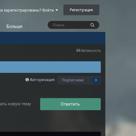
Регистрация
е зарегистрированы? Войти
Больше
Активность
Авторизация
Подписчики
3
ать новую тему
Ответить