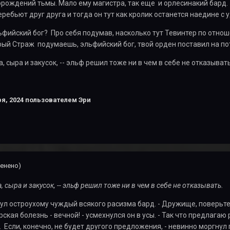
орождений тьмы. Мало ему магистра, так еще и орлесинакий бард. 
ребьют друг друга и тогда он тут как кролик останется наедине с 
льфийский бог? Про себя подумав, насколько тут Тевинтер по отнош
ый Страж подумаешь, эльфийский бог, твой орден поставил на пот
а, сыра и закусок, -- эльф решил тоже ни в чем в себе не отказывать
я, 2024
пользователем Эри
енено)
, сыра и закусок, -- эльф решил тоже ни в чем в себе не отказывать.
гнул остроухому чуждый всякого расизма бард. - Дружище, поверьте
рская болезнь - вечной! - усмехнулся он в усы. - Так что предлагаю
. Если, конечно, не будет другого предложения, - невинно моргнул