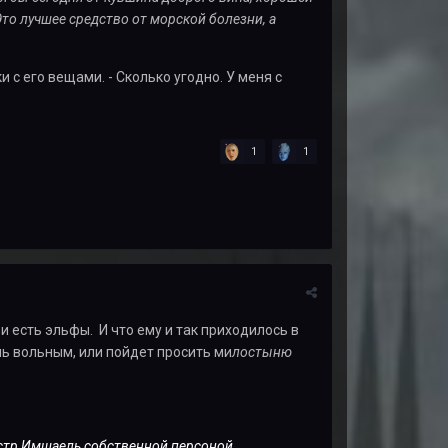
Это лучшее средство от морской болезни, а
 с его вещами. - Сколько угодно. У меня с
1
1
и есть эльфы. И что ему и так приходилось в
ь вольным, или пойдет просить ми
лостыню
истр Имшаель собственной персоной.