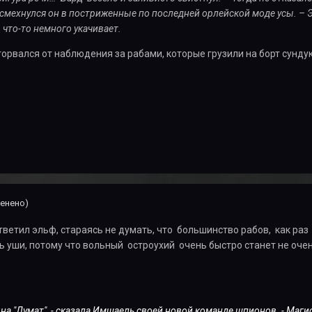
 усмехнулся он в постриженные по последней орлейской моде усы. – 
, что-то немного укачивает.
торвался от наблюдения за рабами, которые грузили на борт сундуки
енено)
ответил эльф, стараясь не думать, что большинство рабов, как раз 
 уши, потому что вольный остроухий очень быстро станет не очен
 на "Думат", - сказала Имшаель своей новой команде шпионов. - Маг