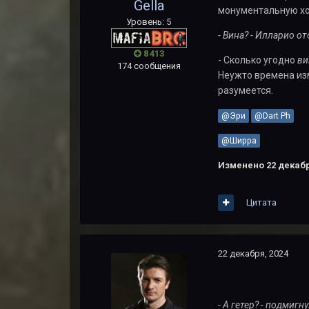
Gella
монументальную хо
Уровень: 5
- Вина? - Илларио о
8 413
- Сколько угодно
ви
174 сообщения
Неужто времена изм
разумеется.
@Эри
@Dart Ph
@Ширра
Изменено
22 декабр
Цитата
22 декабря, 2024
- А гетер? - подмиг