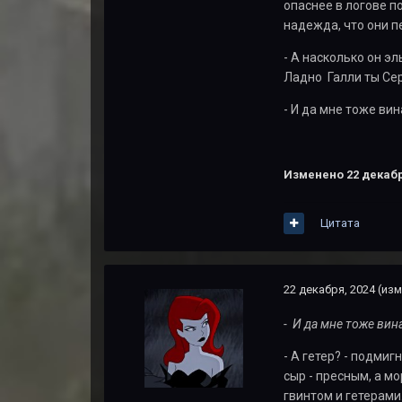
опаснее в логове п
надежда, что они пе
- А насколько он э
Ладно Галли ты Сер
- И да мне тоже вин
Изменено
22 декабр
Цитата
22 декабря, 2024
(изм
-
И
да мне тоже вина
- А гетер? - подми
сыр - пресным, а мо
гвинтом и гетерами