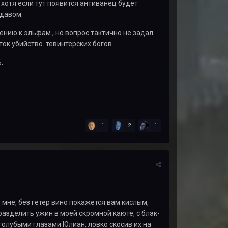
хотя если тут появится антиванец будет
удавом.
ению к эльфам., но вопрос тактично не задал.
ок убийство тевинтерских богов.
.
1
2
1
 мне, без гетер вино покажется вам кислым,
 разделить ужин в моей скромной каюте, с блэк-
 голубыми глазами Юлиан, ловко скосив их на