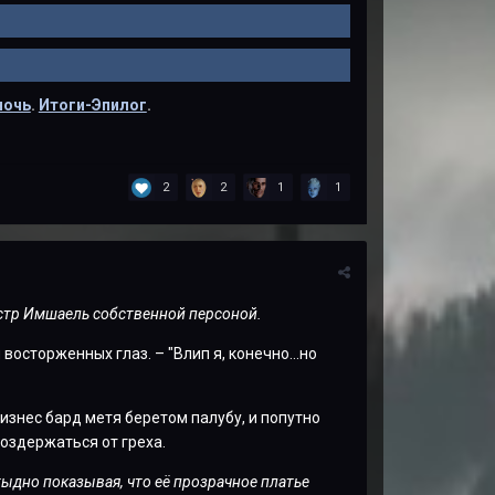
ночь
.
Итоги-Эпилог
.
2
2
1
1
истр Имшаель собственной персоной.
осторженных глаз. – "Влип я, конечно...но
изнес бард метя беретом палубу, и попутно
воздержаться от греха.
тыдно показывая, что её прозрачное платье