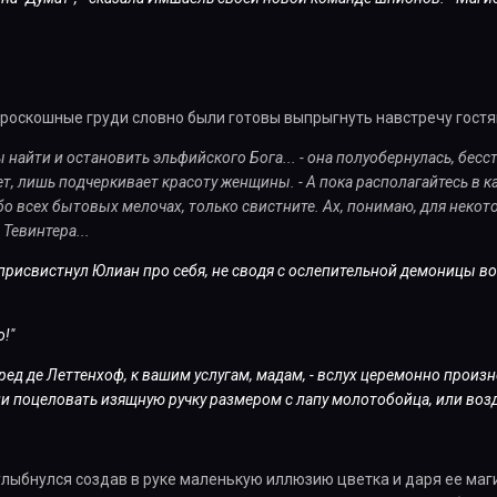
 роскошные груди словно были готовы выпрыгнуть навстречу гостя
 найти и остановить эльфийского Бога... - она полуобернулась, бесс
т, лишь подчеркивает красоту женщины. - А пока располагайтесь в ка
о всех бытовых мелочах, только свистните. Ах, понимаю, для некот
 Тевинтера...
присвистнул Юлиан про себя, не сводя с ослепительной демоницы вост
о!"
ед де Леттенхоф, к вашим услугам, мадам, - вслух церемонно произн
ли поцеловать изящную ручку размером с лапу молотобойца, или возд
 улыбнулся создав в руке маленькую иллюзию цветка и даря ее маги