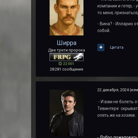
компании и гетер, -
то меня, признаться
- Вина? - Илларио о
собой.
Ширра
Цитата
Две трети пророка
22 001
28 281 сообщение
22 декабря, 2024
(изм
- И вам не болеть 
Тевинтере скрывать
опять же на хозяев.
- Добро пожаловать