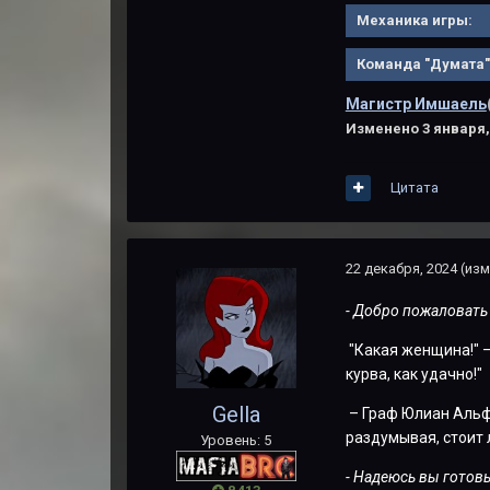
Механика игры:
Команда "Думата"
Магистр Имшаель
Изменено
3 января,
Цитата
22 декабря, 2024
(изм
- Добро пожаловать
"Какая женщина!" –
курва, как удачно!"
Gella
– Граф Юлиан Альфр
раздумывая, стоит 
Уровень: 5
- Надеюсь вы готовы