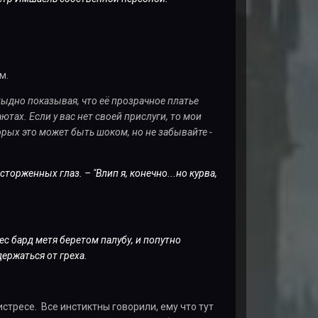
м.
тыдно показывая, что её прозрачное платье
ютах. Если у вас нет своей прислуги, то мои
орых это может быть шоком, но не забывайте -
орженных глаз. – "Влип я, конечно...но курва,
ес бард метя беретом палубу, и попутно
ержаться от греха.
стресе. Все инстиктны говорили, ему что тут