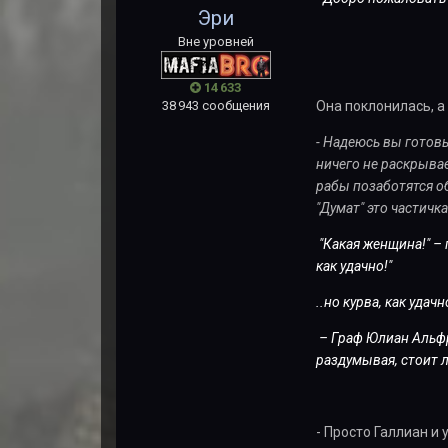
Эри
Вне уровней
14 633
38 943 сообщения
Она поклонилась, а
- Надеюсь вы готовы
ничего не раскрывае
рабы позаботятся об
"Думат" это частичка
"Какая женщина!" – 
как удачно!"
..но курва, как удачн
– Граф Юлиан Альфр
раздумывая, стоит 
- Просто Галлиан и