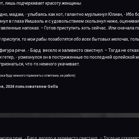
ет, лишь подчеркивает красоту женщины
.
годно, мадам, - улыбаясь как кот, галантно мурлыкнул Юлиан, - Ибо 
нул в глаза Имшаэль и с удовольствием скользнул ниже, оценивая
авленные напоказ. – Готов приступить хоть сейчас…Или сначала п
й прислуги, то мои рабы позаботятся обо всех бытовых мелочах, тол
е фигура речи…- Бард
весело и
заливисто свистнул. – Тогда не отка
 гетер, - усмехнулся он в постриженные по последней орлейской м
 признаться, что-то немного укачивает.
 тока буду немного тормозить с ответами, на работе)
я, 2024
пользователем Gella
е фигура речи…- Бард весело и заливисто свистнул. – Тогда не отказа