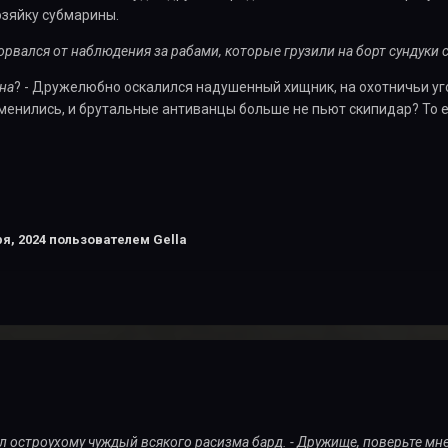
зяйку субмарины.
торвался от наблюдения за рабами, которые грузили на борт сундуки с
на
? - Дружелюбно оскалился надушенный хищник, на охотничьи уго
енились, и брутальные антиванцы больше не пьют скипидар? То ест
я, 2024
пользователем Gella
нул остроухому чуждый всякого расизма бард. - Дружище, поверьте мне