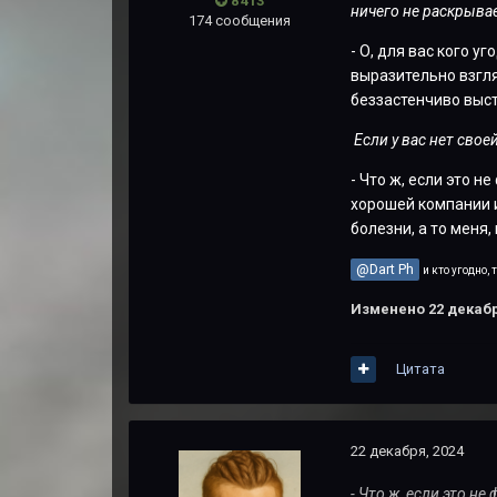
8 413
ничего не раскрыва
174 сообщения
- О, для вас кого у
выразительно взгля
беззастенчиво выст
Если у вас нет свое
- Что ж, если это н
хорошей компании и
болезни, а то меня,
@Dart Ph
и кто угодно,
Изменено
22 декабр
Цитата
22 декабря, 2024
- Что ж, если это н