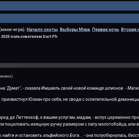
(мини-игра).
Начало охоты
.
Выборы Мэра
.
Первая ночь
.
Вторая 
 2025
пользователем Dart Ph
енено)
 на "Думат", - сказала Имшаель своей новой команде шпионов. - Маг
 присвистнул Юлиан про себя, не сводя с ослепительной демоницы в
ед де Леттенхоф, к вашим услугам, мадам, - вслух церемонно про
ли поцеловать изящную ручку размером с лапу молотобойца, или 
 найти и остановить эльфийского Бога... - она полуобернулась, бесс