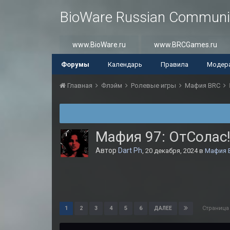
BioWare Russian Communi
www.BioWare.ru
www.BRCGames.ru
Форумы
Календарь
Правила
Модер
Главная
Флэйм
Ролевые игры
Мафия BRC
Мафия 97: ОтСолас
Автор
Dart Ph
,
20 декабря, 2024
в
Мафия 
Страница
1
2
3
4
5
6
ДАЛЕЕ