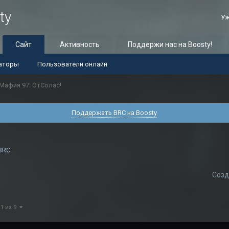
ty
Уж
Сайт
Активность
Поддержи нас на Boosty!
аторы
Пользователи онлайн
Мафия 97: ОтСолас!
Поддержать BRC на Boosty
!
BRC
Созд
 1 из 9