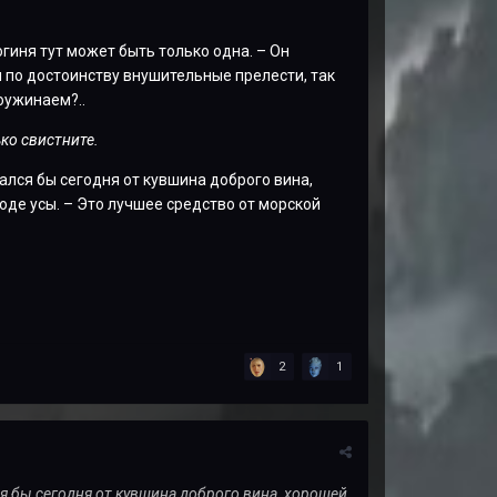
богиня тут может быть только одна. – Он
 по достоинству внушительные прелести, так
оужинаем?..
ько свистните.
зался бы сегодня от кувшина доброго вина,
оде усы. – Это лучшее средство от морской
2
1
лся бы сегодня от кувшина доброго вина, хорошей