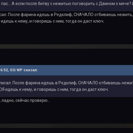
я пас... А если после битву с нежитью поговорить с Двином о мече?
исал. После фарина идешь в Редклиф, СНАЧАЛО отбиваешь нежить, н
идешь к нему, и говоришь с ним, тогда он даст ключ.
16:52, GG WP сказал:
 писал. После фарина идешь в Редклиф, СНАЧАЛО отбиваешь нежить
ОЯ идешь к нему, и говоришь с ним, тогда он даст ключ.
, ладно, сейчас проверю...