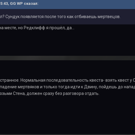
15:43, GG WP сказал:
? Сундук появляется после того как отбиваешь мертвецов.
а месте, но Редклифф я прошёл, да...
 странное. Нормальная последовательность квеста- взять квест у
падение мертвяков и только тогда идти к Двину, пойдешь до напад
озьми Стена, должен сразу без разговора отдать.