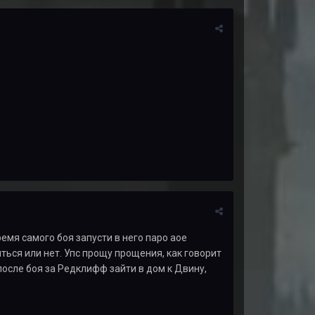
емя самого боя запусти в него паро аое
ться или нет. Упс прощу прощения, как говорит
после боя за Редклифф зайти в дом к Двину,