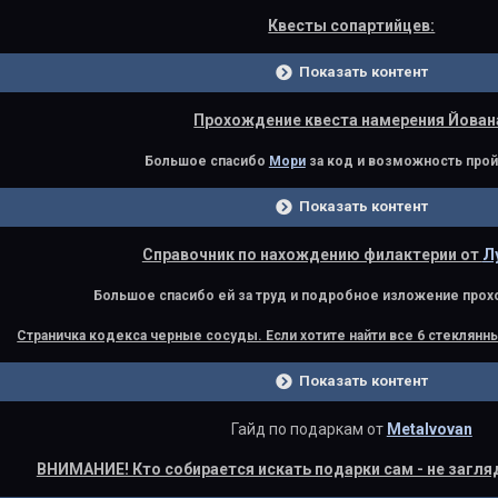
Квесты сопартийцев:
Показать контент
Прохождение квеста намерения Йован
Большое спасибо
Мори
за код и возможность прой
Показать контент
Справочник по нахождению филактерии от
Л
Большое спасибо ей за труд и подробное изложение прох
Страничка кодекса черные сосуды. Если хотите найти все 6 стеклянны
Показать контент
Гайд по подаркам от
Metalvovan
ВНИМАНИЕ! Кто собирается искать подарки сам - не загля