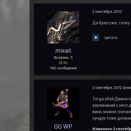
2 сентября, 2012
Да брал уже, толку о
Цитата
.mixail.
Уровень: 5
80
162 сообщения
2 сентября, 2012
(изм
Тогда убей Двина л
заклинаний с него 
вики, можно сначал
сундук тоже должен
GG WP
Изменено
2 сентябр