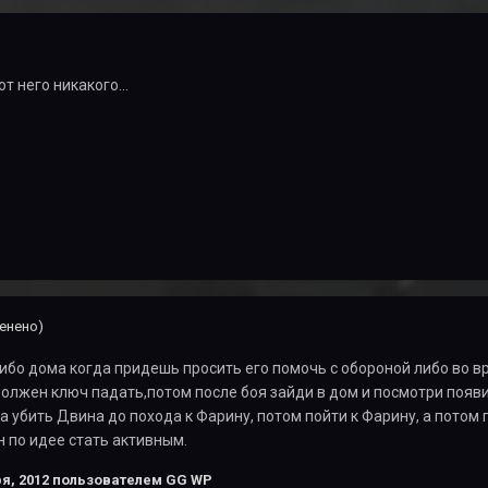
т него никакого...
енено)
ибо дома когда придешь просить его помочь с обороной либо во вр
должен ключ падать,потом после боя зайди в дом и посмотри появи
а убить Двина до похода к Фарину, потом пойти к Фарину, а потом 
 по идее стать активным.
я, 2012
пользователем GG WP