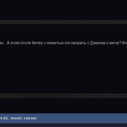
ас... А если после битву с нежитью поговорить с Двином о мече? И
6:42, .mixail. сказал: