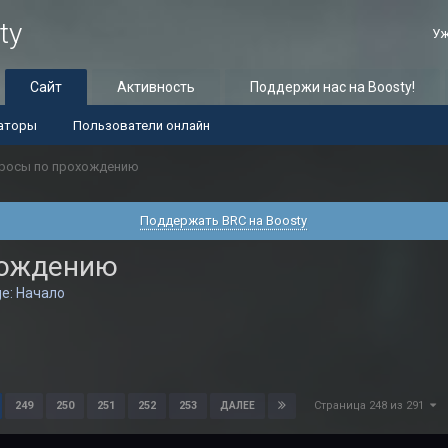
ty
Уж
Сайт
Активность
Поддержи нас на Boosty!
аторы
Пользователи онлайн
росы по прохождению
Поддержать BRC на Boosty
хождению
e: Начало
Страница 248 из 291
249
250
251
252
253
ДАЛЕЕ