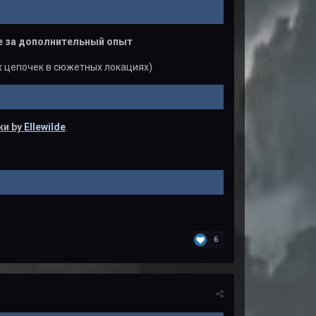
е за дополнительный опыт
х цепочек в сюжетных локациях)
ки by
Ellewilde
.
6