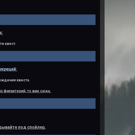
а:
ти квест.
укреций
:
ождения квеста.
х филактерий, то вам сюда.
дывайте под спойлер.