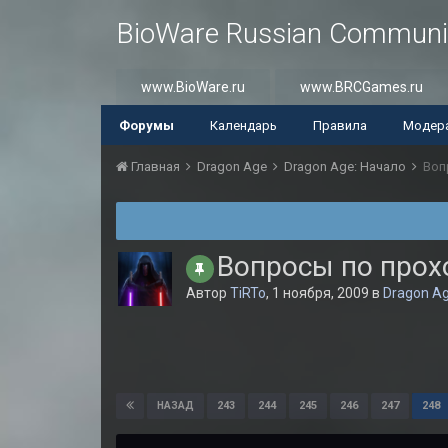
BioWare Russian Communi
www.BioWare.ru
www.BRCGames.ru
Форумы
Календарь
Правила
Модер
Главная
Dragon Age
Dragon Age: Начало
Воп
Вопросы по про
Автор
TiRTo
,
1 ноября, 2009
в
Dragon Ag
243
244
245
246
247
248
НАЗАД