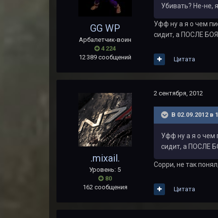
Убивать? Не-не, 
Уфф ну а я о чем п
GG WP
сидит, а ПОСЛЕ БОЯ 
Арбалетчик-воин
4 224
12 389 сообщений
Цитата
2 сентября, 2012
В 02.09.2012 в 
Уфф ну а я о чем
сидит, а ПОСЛЕ Б
.mixail.
Сорри, не так понял
Уровень: 5
80
162 сообщения
Цитата