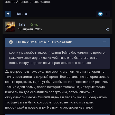
ждала Аленко, очень ждала.
Цитата
1
Taly
487
13 апреля, 2012
В 13.04.2012 в 05:14, puziko сказал:
косяк у разработчиков. =) слили Тейна безжалостно просто,
хуже чем всех других ли из мэ2. типа и не было его. зато
возни вокруг персов из мэ1 развели огого сколько.
Да вопрос не в том, сколько возни, а в том, что на истории не
точку поставили, а жирный крест. Все остальные истории можно
как-то продолжить, а тут был\не было, вообще никакой разницы.
Только один ролик, после которого товарищи, которые гордо
взирали на драку бывшего сопартийца, потом спокойно
обсуждаюсь смерть Эшли\Кайдена в первой части. Бред какой-
то. Еще Вега и Явик, которые просто не пустили старых
персонажей в новую игру. На них-то ресурсов хватило!