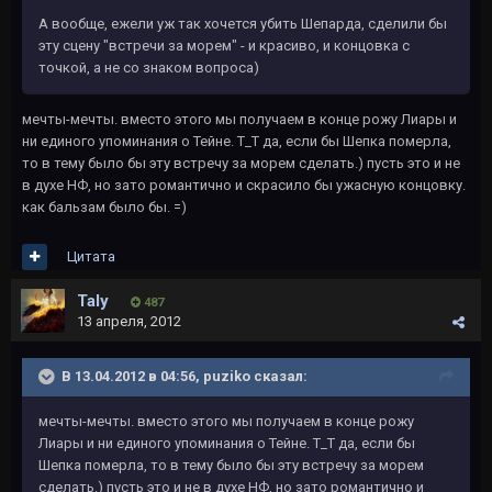
А вообще, ежели уж так хочется убить Шепарда, сделили бы
эту сцену "встречи за морем" - и красиво, и концовка с
точкой, а не со знаком вопроса)
мечты-мечты. вместо этого мы получаем в конце рожу Лиары и
ни единого упоминания о Тейне. Т_Т да, если бы Шепка померла,
то в тему было бы эту встречу за морем сделать.) пусть это и не
в духе НФ, но зато романтично и скрасило бы ужасную концовку.
как бальзам было бы. =)
Цитата
Taly
487
13 апреля, 2012
В 13.04.2012 в 04:56, puziko сказал:
мечты-мечты. вместо этого мы получаем в конце рожу
Лиары и ни единого упоминания о Тейне. Т_Т да, если бы
Шепка померла, то в тему было бы эту встречу за морем
сделать.) пусть это и не в духе НФ, но зато романтично и