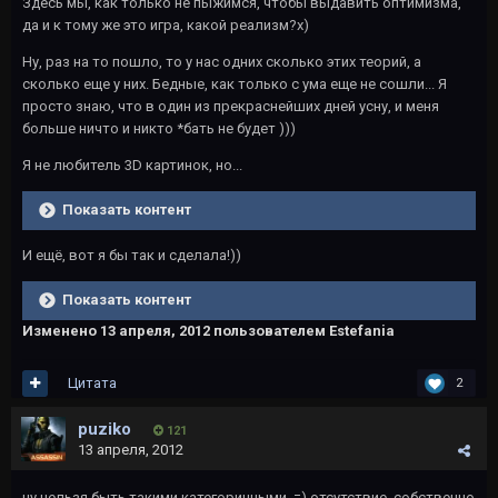
Здесь мы, как только не пыжимся, чтобы выдавить оптимизма,
да и к тому же это игра, какой реализм?х)
Ну, раз на то пошло, то у нас одних сколько этих теорий, а
сколько еще у них. Бедные, как только с ума еще не сошли... Я
просто знаю, что в один из прекраснейших дней усну, и меня
больше ничто и никто *бать не будет )))
Я не любитель 3D картинок, но...
Показать контент
И ещё, вот я бы так и сделала!))
Показать контент
Изменено
13 апреля, 2012
пользователем Estefania
Цитата
2
puziko
121
13 апреля, 2012
ну нельзя быть такими категоричными. =) отсутствие, собственно