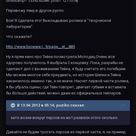
timestamp='1334292086' post='1217018]
Перевожу тему в другое русло.
Все! Я сделала это! Выкладываю ролики в "творческой
лаборатории"
Что скажете?
http://www.bioware.r...9/page__st__885
Ну я прям кино про Тейна посмотрела.Молодец.Очень все
здорово получилось.Я выбрала 2 концовку. Пока, разрабы не
сделают доп с выживанием Тейна, я буду считать его погибшим.
Мы можем многое себе приудмать, но история Шепки и Тейна
заканчилось именно так, а не иначе. Насчет первой части ролика,
я бы убрала сцены, где Тейн говорит, двигает губами и вставила
бы больше действий, можно даже из официальных тейлеров.
В 13.04.2012 в 05:14, puziko сказал:
зато возни вокруг персов из мэ1 развели огого сколько.
Давайте не будем трогать персов из первой части, я, на пример,