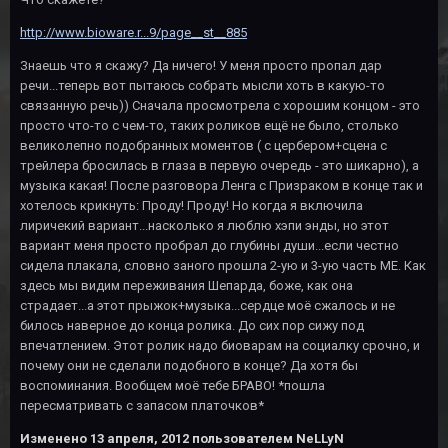
http://www.bioware.r...9/page__st__885
Знаешь что я скажу? Да ничего! У меня просто пропал дар
речи...теперь вот пытаюсь собрать мысли хоть в какую-то
связанную речь)) Сначала просмотрела с хорошим концом - это
просто что-то с чем-то, таких роликов ещё не было, столько
великолепно подобранных моментов ( с цербером+сцена с
трейлера бросилась в глаза в первую очередь - это шикарно), а
музыка какая! После разговора Ленга с Призраком в конце так и
хотелось крикнуть: Проду! Проду! Но когда я включила
лиричекий вариант...насколько я люблю хэпи энды, но этот
вариант меня просто пробрал до глубины души...если честно
сидела плакала, словно заного прошла 2-ую и 3-ую часть МЕ. Как
здесь мы видим переживания Шепарда, боже, как она
страдает...а этот прыжок+музыка...сердце моё сжалось и не
билось наверное до конца ролика. До сих пор сижу под
впечатлением. Этот ролик надо биоварам на социалку срочно, и
почему они не сделали подобного в конце? Да хотя бы
воспоминания. Вообщем моё тебе БРАВО! *пошла
пересматривать с запасом платочков*
Изменено
13 апреля, 2012
пользователем NeLLyN