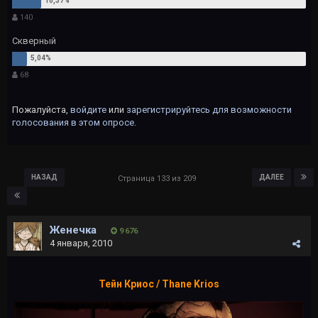
140
Скверный
68
Пожалуйста,
войдите
или
зарегистрируйтесь
для возможности
голосования в этом опросе.
НАЗАД
ДАЛЕЕ
Страница 133 из 209
Женечка
9 676
4 января, 2010
Тейн Криос / Thane Krios