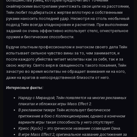
большинства убийц, которые предпочитают точными
снайперскими выстрелами уничтожать свои цели на расстоянии,
Тейн любит подбираться к жертве вплотную и собственными
руками наносить последний удар. Несмотря на столь необычный
подход Тейн всегда хладнокровен и расчетлив. При выполнении
заданий он очень эффективно использует стелс, огнестрельное
оружие и биотические способности.
Будучи опытным профессионалом и знатоком своего дела Тейн
испытывает сильное чувство вины за то, чем занимается, и
после каждого убийства читает молитвы как за себя, так и за
свою жертву. Свято веря в священность такого покаяния, Тейн
зачастую во время молитвы не обращает внимания ни на кого,
даже на врагов в непосредственной близости от него.
Интересные факты:
Наряду с Мирандой, Тейн появляется на многих рекламных
плакатах и обложках игры Mass Effect 2.
В рекламном тизере Тейн использует биотическое
притяжение в бою с Коллекционерами, однако в конечном
варианте игры такая способность у него отсутствует.
Криос (Κριός) – это греческое название созвездия Овна.
В игре Mass Effect 2, оригинальное название достижения за