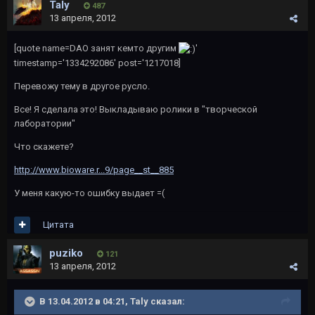
Taly
487
13 апреля, 2012
[quote name=DAO занят кемто другим
'
timestamp='1334292086' post='1217018]
Перевожу тему в другое русло.
Все! Я сделала это! Выкладываю ролики в "творческой
лаборатории"
Что скажете?
http://www.bioware.r...9/page__st__885
У меня какую-то ошибку выдает =(
Цитата
puziko
121
13 апреля, 2012
В 13.04.2012 в 04:21, Taly сказал: