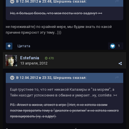
В 12.04.2012 в 23:48, Шершень сказал:
Не, я больше боюсь, что мои посты кого заденут ><
не переживайте) по крайней мере, мы будем знать по какой
причине прикроют эту тему...)))
Цитата
1
Estefania
470
13 апреля, 2012
В 12.04.2012 в 23:32, Шершень сказал:
Ещё грустнее то, что нет никакой Калахиры и "за морем", а
Тейн находит успокоение в обмане и умирает...ну, comlete. ><
P.S.: Атеист в жизни, атеист в игре :] Нет, я не хотела своим
постом превратить тему в "диалоги о религии" и не хотела никого
провоцировать (ну, а вдруг).