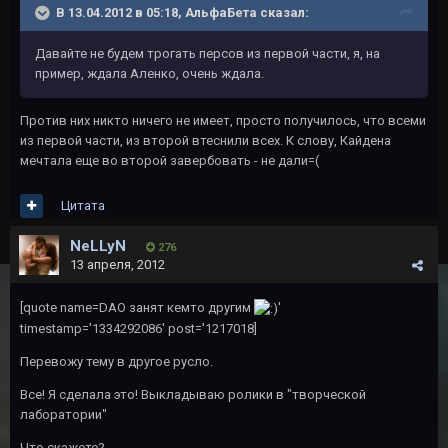
В 13.04.2012 в 05:18, АльфаБета сказал:
Давайте не будем трогать персов из первой части, я, на
пример, ждала Аленко, очень ждала.
Против них никто ничего не имеет, просто получилось, что всеми
из первой части, из второй втеснили всех. К слову, Кайдена
мечтала еще во второй завербовать - не дали=(
Цитата
NeLLyN
276
13 апреля, 2012
[quote name=DAO занят кемто другим
'
timestamp='1334292086' post='1217018]
Перевожу тему в другое русло.
Все! Я сделала это! Выкладываю ролики в "творческой
лаборатории"
Что скажете?