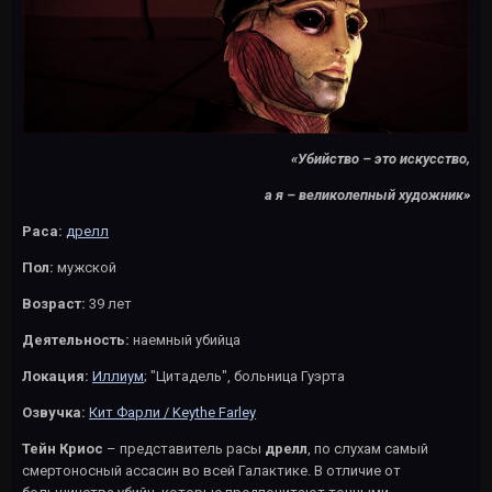
«Убийство – это искусство,
а я – великолепный художник»
Раса:
дрелл
Пол:
мужской
Возраст:
39 лет
Деятельность:
наемный убийца
Локация:
Иллиум
; "Цитадель", больница Гуэрта
Озвучка:
Кит Фарли / Keythe Farley
Тейн Криос
– представитель расы
дрелл
, по слухам самый
смертоносный ассасин во всей Галактике. В отличие от