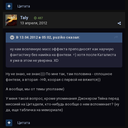
Цитата
Taly
487
13 апреля, 2012
В 13.04.2012 в 05:02, puziko сказал:
ну нам вселенную масс эффекта преподносят как научную
фантастику без намёка на фэнтези. =) хотя после Каталиста
я уже в этом не уверена. XD
Ну не знаю, не знаю))) По мне так, там половина - сплошное
фэнтези, а вторая - НФ, коорая с первой не вяжется))
А вообще, мы от темы уползаем)
У меня такой вопрос, кроме упоминания Джокером Тейна перед
миссией на Цитадели, кто-нибудь вообще о нем вспоминает? (ну
да, еще табличка на мемориале)
Цитата