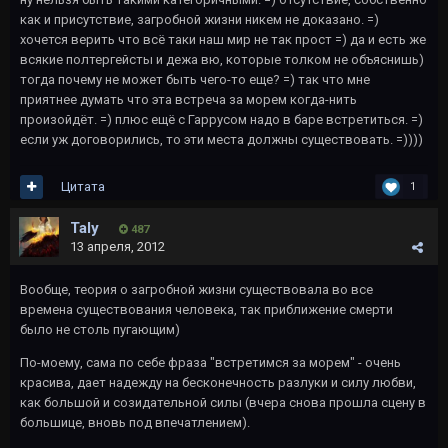
как и присутствие, загробной жизни никем не доказано. =)
хочется верить что всё таки наш мир не так прост =) да и есть же
всякие полтергейсты и дежа вю, которые толком не объяснишь)
тогда почему не может быть чего-то еще? =) так что мне
приятнее думать что эта встреча за морем когда-нить
произойдёт. =) плюс ещё с Гаррусом надо в баре встретиться. =)
если уж договорились, то эти места должны существовать. =))))
Цитата
1
Taly
487
13 апреля, 2012
Вообще, теория о загробной жизни существовала во все
времена существования человека, так приближение смерти
было не столь пугающим)
По-моему, сама по себе фраза "встретимся за морем" - очень
красива, дает надежду на бесконечность разлуки и силу любви,
как большой и созидательной силы (вчера снова прошла сцену в
большице, вновь под впечатлением).