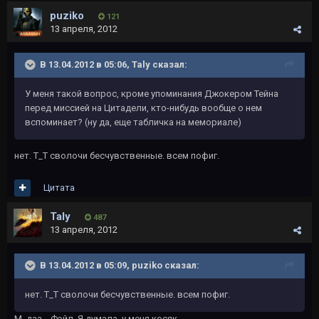
puziko
121
13 апреля, 2012
В 13.04.2012 в 05:06, Taly сказал:
У меня такой вопрос, кроме упоминания Джокером Тейна
перед миссией на Цитадели, кто-нибудь вообще о нем
вспоминает? (ну да, еще табличка на мемориале)
нет. Т_Т сволочи бесчувственные. всем пофиг.
Цитата
Taly
487
13 апреля, 2012
В 13.04.2012 в 05:09, puziko сказал:
нет. Т_Т сволочи бесчувственные. всем пофиг.
М, даа... Фэйл. Я думала, у меня косяк.