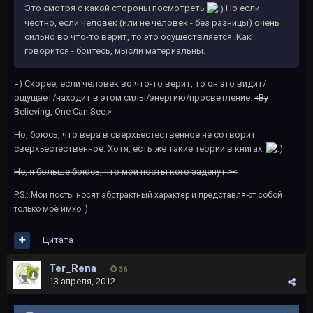
Это смотря с какой стороны посмотреть
Но если
честно, если человек (или не человек - без разницы) очень
сильно во что-то верит, то это осуществляется. Как
говорится - бойтесь, мысли материальны.
=) Скорее, если человек во что-то верит, то он это видит/
ощущает/находит в этом силы/энергию/просветление.
«By
Believing, One Can See.»
Но, боюсь, что вера в сверхъестественное не сотворит
сверхъестественное. Хотя, есть же такие теории в книгах.
Не, я больше боюсь, что мои посты кого заденут ><
P.S.: Мои посты носят абстрактный характер и представляют собой
только моё имхо. )
Цитата
Ter_Rena
36
13 апреля, 2012