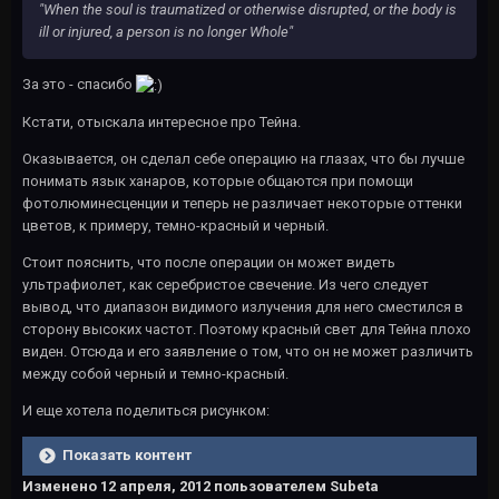
"When the soul is traumatized or otherwise disrupted, or the body is
ill or injured, a person is no longer Whole"
За это - спасибо
Кстати, отыскала интересное про Тейна.
Оказывается, он сделал себе операцию на глазах, что бы лучше
понимать язык ханаров, которые общаются при помощи
фотолюминесценции и теперь не различает некоторые оттенки
цветов, к примеру, темно-красный и черный.
Стоит пояснить, что после операции он может видеть
ультрафиолет, как серебристое свечение. Из чего следует
вывод, что диапазон видимого излучения для него сместился в
сторону высоких частот. Поэтому красный свет для Тейна плохо
виден. Отсюда и его заявление о том, что он не может различить
между собой черный и темно-красный.
И еще хотела поделиться рисунком:
Показать контент
Изменено
12 апреля, 2012
пользователем Subeta