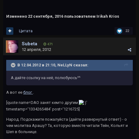
Изменено
22 сентября, 2016
пользователем Irikah Krios
Цитата
22
Subeta
471
12 апреля, 2012
В 12.04.2012 в 21:10, NeLLyN сказал:
А дайте ссылку на неё, полюбуюсь^^
А вот ее
блог
.
[quote name=DAO занят кемто другим
'
timestamp='1334265484' post='1216725]
Народ. Подскажите пожалуйста (дайте развернутый ответ) - о
чем молитва Арашу? Та, которую вместе читали Тейн, Кольят и
Шеп в больнице.