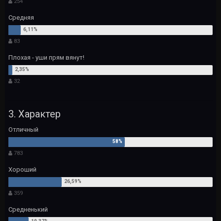
254
Средняя
83
Плохая - уши прям вянут!
32
3. Характер
Отличный
783
Хороший
359
Средненький