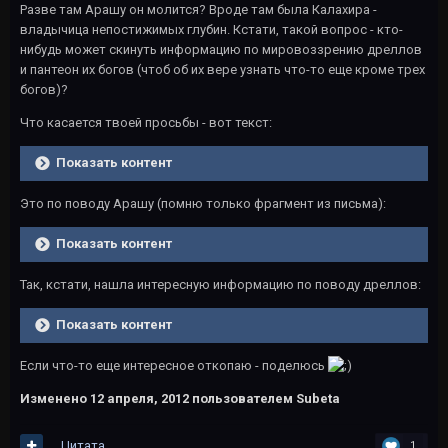
Разве там Арашу он молится? Вроде там была Калахира -
владычица непостижимых глубин. Кстати, такой вопрос - кто-
нибудь может скинуть информацию по мировоззрению дреллов
и пантеон их богов (чтоб об их вере узнать что-то еще кроме трех
богов)?
Что касается твоей просьбы - вот текст:
Показать контент
Это по поводу Арашу (помню только фрагмент из письма):
Показать контент
Так, кстати, нашла интересную информацию по поводу дреллов:
Показать контент
Если что-то еще интересное откопаю - поделюсь
Изменено
12 апреля, 2012
пользователем Subeta
Цитата
1