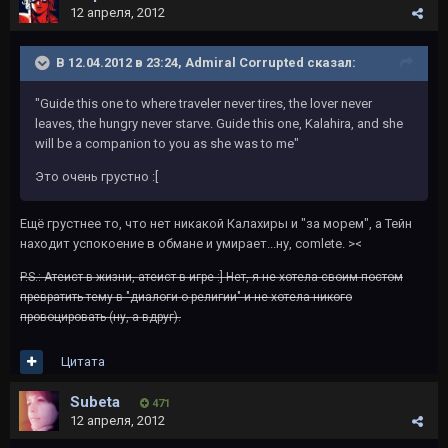
12 апреля, 2012
В 12.04.2012 в 23:24, Admiral Corrupted сказал:
"Guide this one to where traveler never tires, the lover never
leaves, the hungry never starve. Guide this one, Kalahira, and she
will be a companion to you as she was to me"
Это очень грустно :[
Ещё грустнее то, что нет никакой Калахиры и "за морем", а Тейн
находит успокоение в обмане и умирает...ну, comlete. ><
P.S.: Атеист в жизни, атеист в игре :] Нет, я не хотела своим постом
превратить тему в "диалоги о религии" и не хотела никого
провоцировать (ну, а вдруг).
Цитата
Subeta
471
12 апреля, 2012