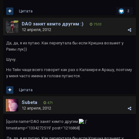
Цитата
2
DAO занят кемто другим :)
7 533
12 апреля, 2012
Да, да, я их путаю. Как перепутала бы если Кришна возьмет у
Рамы лук))
Шучу.
Но Тейн чаще всего говорит как раз о Калахире и Арашу, поэтому
у меня часто имена в голове путаются.
Цитата
Subeta
471
12 апреля, 2012
[quote name=DAO занят кемто другим
'
timestamp='1334272519' post='1216868]
Да, да, я их путаю. Как перепутала бы если Кришна возьмет у