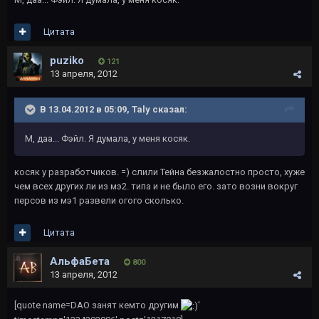
Цитата
puziko
121
13 апреля, 2012
В 13.04.2012 в 05:09, Taly сказал:
М, даа... Фэйл. Я думала, у меня косяк.
косяк у разработчиков. =) слили Тейна безжалостно просто, хуже
чем всех других ли из мэ2. типа и не было его. зато возни вокруг
персов из мэ1 развели огого сколько.
Цитата
АльфаБета
800
13 апреля, 2012
[quote name=DAO занят кемто другим
'