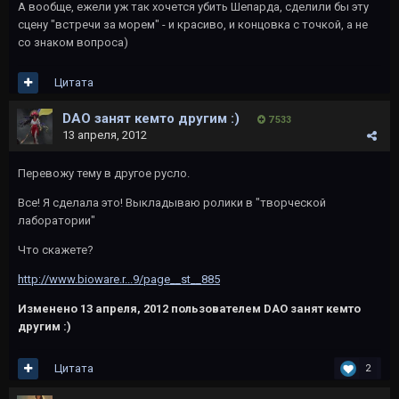
А вообще, ежели уж так хочется убить Шепарда, сделили бы эту
сцену "встречи за морем" - и красиво, и концовка с точкой, а не
со знаком вопроса)
Цитата
DAO занят кемто другим :)
7 533
13 апреля, 2012
Перевожу тему в другое русло.
Все! Я сделала это! Выкладываю ролики в "творческой
лаборатории"
Что скажете?
http://www.bioware.r...9/page__st__885
Изменено
13 апреля, 2012
пользователем DAO занят кемто
другим :)
Цитата
2