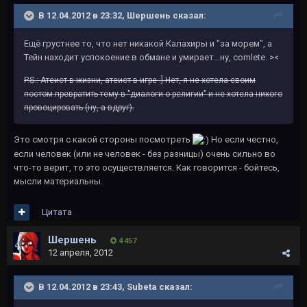
В 12.04.2012 в 23:32, Шершень сказал:
Ещё грустнее то, что нет никакой Калахиры и "за морем", а
Тейн находит успокоение в обмане и умирает...ну, comlete. ><
P.S.: Атеист в жизни, атеист в игре :] Нет, я не хотела своим
постом превратить тему в "диалоги о религии" и не хотела никого
провоцировать (ну, а вдруг).
Это смотря с какой стороны посмотреть
Но если честно,
если человек (или не человек - без разницы) очень сильно во
что-то верит, то это осуществляется. Как говорится - бойтесь,
мысли материальны.
Цитата
Шершень
4 457
12 апреля, 2012
В 12.04.2012 в 23:43, Subeta сказал: