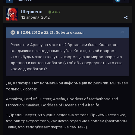
Шершень
4 457
12 апреля, 2012
В 12.04.2012 в 22:21, Subeta сказал:
Разве там Арашу он молится? Вроде там была Калахира -
владычица неизведанных глубин. Кстати, такой вопрос -
кто-нибудь может скинуть информацию по мировоззрению
дреллов и пантеон их богов (чтоб об их вере узнать что еще
кроме двух богов)?
Да, Калахире. Нет нормальной информации по религии. Мы знаем
только 3х богов:
Amonkira
, Lord of Hunters;
Arashu
, Goddess of Motherhood and
Protection;
Kalahira
, Goddess of Oceans and Afterlife.
+ Дреллы верят, что душа отделена от тела. Причём настолько,
что они трактуют тело, как нечто отдельное совсем (разговоры
Тейна, что тело убивает жертв, не сам Тейн).