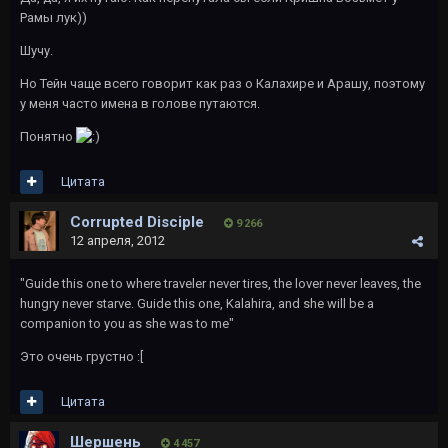
Рамы лук))
Шучу.
Но Тейн чаще всего говорит как раз о Калахире и Арашу, поэтому
у меня часто имена в голове путаются.
Понятно
Цитата
Corrupted Disciple
9 266
12 апреля, 2012
"Guide this one to where traveler never tires, the lover never leaves, the
hungry never starve. Guide this one, Kalahira, and she will be a
companion to you as she was to me"
Это очень грустно :[
Цитата
Шершень
4 457