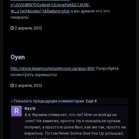
v=JSVG4RN7OCo&list=UUorqjfwKEp7JtUW-
4c_o1wQ&index=1&feature=plcp
а мы думали что это
генералы
2 апреля, 2012
Oyen
http://store.steamcommunity.com.ua/app/430/
Попробуйте
посмотреть скриншоты
2 апреля, 2012
Показать предыдущие комментарии
Ещё #
Raz3r
А в Украине стима нет, что ли? Или он всегда на
.com? Не заметил, просто. Ну я сначала не оргазм
получил, а просто в шоке был, как же так, просто не
верилось. Потом Never Gonna Give You Up услышал,