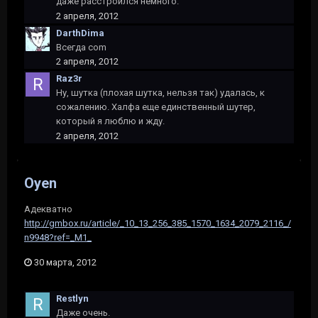
даже расстроился немного.
2 апреля, 2012
DarthDima
Всегда com
2 апреля, 2012
Raz3r
Ну, шутка (плохая шутка, нельзя так) удалась, к
сожалению. Халфа еще единственный шутер,
который я люблю и жду.
2 апреля, 2012
Oyen
Адекватно
http://gmbox.ru/article/_10_13_256_385_1570_1634_2079_2116_/
n9948?ref=_M1_
30 марта, 2012
Restlyn
Даже очень.