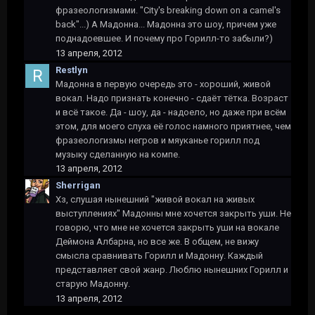
фразеологизмами. "City's breaking down on a camel's
back"...) А Мадонна... Мадонна это шоу, причем уже
поднадоевшее. И почему про Горилл-то забыли?)
13 апреля, 2012
Restlyn
Мадонна в первую очередь это - хороший, живой
вокал. Надо признать конечно - сдаёт тётка. Возраст
и всё такое. Да - шоу, да - надоело, но даже при всём
этом, для моего слуха её голос намного приятнее, чем
фразеологизмы негров и мяуканье горилл под
музыку сделанную на компе.
13 апреля, 2012
Sherrigan
Хз, слушая нынешний "живой вокал на живых
выступлениях" Мадонны мне хочется закрыть уши. Не
говорю, что мне не хочется закрыть уши на вокале
Деймона Албарна, но все же. В общем, не вижу
смысла сравнивать Горилл и Мадонну. Каждый
представляет свой жанр. Люблю нынешних Горилл и
старую Мадонну.
13 апреля, 2012