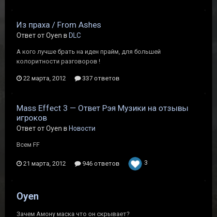
Из праха / From Ashes
Ответ от Oyen в
DLC
А кого лучше брать на иден прайм, для большей
колоритности разговоров !
22 марта, 2012
337 ответов
Mass Effect 3 — Ответ Рэя Музики на отзывы
игроков
Ответ от Oyen в
Новости
Всем FF
3
21 марта, 2012
946 ответов
Oyen
Зачем Амону маска что он скрывает?