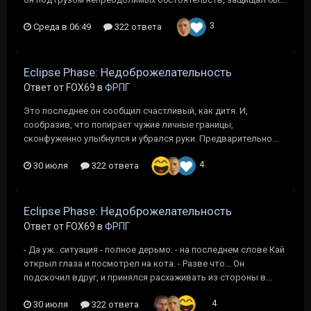
3
Среда в 06:49
322 ответа
Eclipse Phase: Недоброжелательность
Ответ от FOX69 в
ФРПГ
Это последнее он сообщил счастливый, как дитя. И,
сообразив, что попирает чужие личные границы,
сконфуженно улыбнулся и убрался руки. Предварительно...
4
30 июля
322 ответа
Eclipse Phase: Недоброжелательность
Ответ от FOX69 в
ФРПГ
- Да уж.. ситуация - полное дерьмо. - на последнем слове Кай
открыл глаза и посмотрел на кота. - Разве что... Он
подскочил вдруг, и принялся расхаживать из стороны в...
4
30 июля
322 ответа