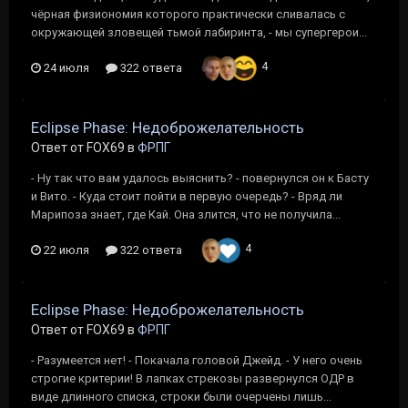
чёрная физиономия которого практически сливалась с
окружающей зловещей тьмой лабиринта, - мы супергерои...
4
24 июля
322 ответа
Eclipse Phase: Недоброжелательность
Ответ от FOX69 в
ФРПГ
- Ну так что вам удалось выяснить? - повернулся он к Басту
и Вито. - Куда стоит пойти в первую очередь? - Вряд ли
Марипоза знает, где Кай. Она злится, что не получила...
4
22 июля
322 ответа
Eclipse Phase: Недоброжелательность
Ответ от FOX69 в
ФРПГ
- Разумеется нет! - Покачала головой Джейд. - У него очень
строгие критерии! В лапках стрекозы развернулся ОДР в
виде длинного списка, строки были очерчены лишь...