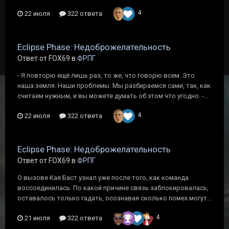
4
22 июля
322 ответа
Eclipse Phase: Недоброжелательность
Ответ от FOX69 в
ФРПГ
- Я повторю ещё лишь раз, то же, что говорю всем. Это
наша земля. Наши проблемы. Мы разбираемся сами, так, как
считаем нужным, и вы можете думать об этом что угодно. -...
4
22 июля
322 ответа
Eclipse Phase: Недоброжелательность
Ответ от FOX69 в
ФРПГ
О вызове Кая Баст узнал уже после того, как команда
воссоединилась. По какой причине связь заблокировалась,
оставалось только гадать, осознавая сколько помех могут...
4
21 июля
322 ответа