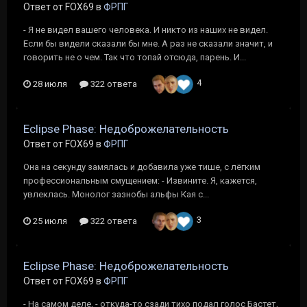
Ответ от FOX69 в
ФРПГ
- Я не видел вашего человека. И никто из наших не видел.
Если бы видели сказали бы мне. А раз не сказали значит, и
говорить не о чем. Так что топай отсюда, парень. И...
4
28 июля
322 ответа
Eclipse Phase: Недоброжелательность
Ответ от FOX69 в
ФРПГ
Она на секунду замялась и добавила уже тише, с лёгким
профессиональным смущением: - Извините. Я, кажется,
увлеклась. Монолог зазнобы альфы Кая с...
3
25 июля
322 ответа
Eclipse Phase: Недоброжелательность
Ответ от FOX69 в
ФРПГ
- На самом деле, - откуда-то сзади тихо подал голос Бастет,