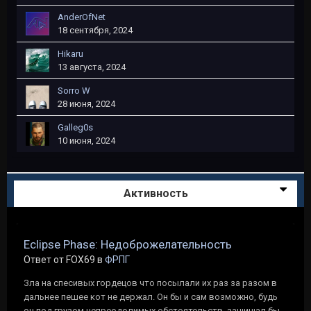
AnderOfNet
18 сентября, 2024
Hikaru
13 августа, 2024
Sorro W
28 июня, 2024
Galleg0s
10 июня, 2024
Активность
Eclipse Phase: Недоброжелательность
Ответ от FOX69 в
ФРПГ
Зла на спесивых гордецов что посылали их раз за разом в
дальнее пешее кот не держал. Он бы и сам возможно, будь
он под грузом непреодолимых обстоятельств, защищал бы...