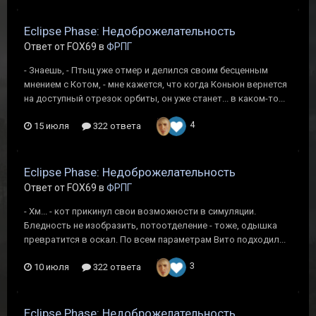
Eclipse Phase: Недоброжелательность
Ответ от FOX69 в
ФРПГ
- Знаешь, - Птыц уже отмер и делился своим бесценным
мнением с Котом, - мне кажется, что когда Коньюн вернется
на доступный отрезок орбиты, он уже станет... в каком-то...
4
15 июля
322 ответа
Eclipse Phase: Недоброжелательность
Ответ от FOX69 в
ФРПГ
- Хм... - кот прикинул свои возможности в симуляции.
Бледность не изобразить, потоотделение - тоже, одышка
превратится в оскал. По всем параметрам Вито подходил...
3
10 июля
322 ответа
Eclipse Phase: Недоброжелательность