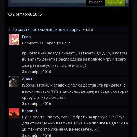
2 октября, 2016
Показать предыдущие комментарии
Ещё #
Eres
Бесчестная какая-то цена.
придётся как всегда скачать, затереть до дыр, а потом
вывалить денег на распродаже за полную игру и всего
два раза запустить после этого ))
3 октября, 2016
djava
губозакаточный станок с полки доставить придется. с
вероятностью 99% в дисхонорде денува будет, которая
сразу фиг кто ломанет.
3 октября, 2016
Krosent
Ну не все так плохо, если не брать на прямую. На Playo
для стима можно взять за 1450, а на плойке на двоих за
2к, так-что это уже не 60 вечнозеленых :)
3 октября, 2016