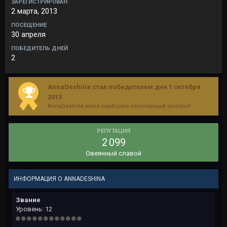
ЗАРЕГИСТРИРОВАН
2 марта, 2013
ПОСЕЩЕНИЕ
30 апреля
ПОБЕДИТЕЛЬ ДНЕЙ
2
AnnaDeshina стал победителем дня 1 октября
2013
AnnaDeshina имел наиболее популярный контент!
РЕПУТАЦИЯ
2 099
Овеянный славой
ИНФОРМАЦИЯ О ANNADESHINA
Звание
Уровень: 12