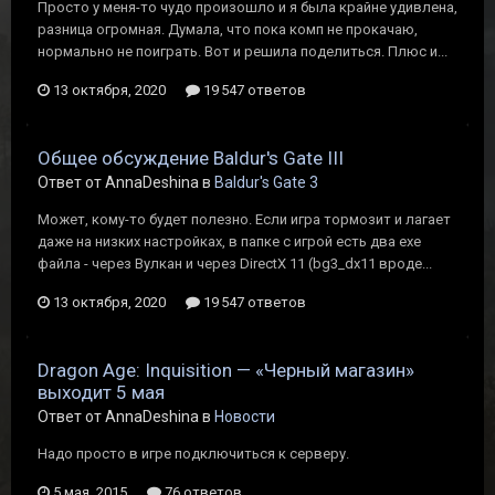
Просто у меня-то чудо произошло и я была крайне удивлена,
разница огромная. Думала, что пока комп не прокачаю,
нормально не поиграть. Вот и решила поделиться. Плюс и...
13 октября, 2020
19 547 ответов
Общее обсуждение Baldur's Gate III
Ответ от AnnaDeshina в
Baldur's Gate 3
Может, кому-то будет полезно. Если игра тормозит и лагает
даже на низких настройках, в папке с игрой есть два exe
файла - через Вулкан и через DirectX 11 (bg3_dx11 вроде...
13 октября, 2020
19 547 ответов
Dragon Age: Inquisition — «Черный магазин»
выходит 5 мая
Ответ от AnnaDeshina в
Новости
Надо просто в игре подключиться к серверу.
5 мая, 2015
76 ответов