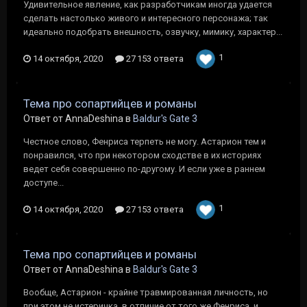
Удивительное явление, как разработчикам иногда удается
сделать настолько живого и интересного персонажа; так
идеально подобрать внешность, озвучку, мимику, характер...
1
14 октября, 2020
27 153 ответа
Тема про сопартийцев и романы
Ответ от AnnaDeshina в
Baldur's Gate 3
Честное слово, Фенриса терпеть не могу. Астарион тем и
понравился, что при некотором сходстве в их историях
ведет себя совершенно по-другому. И если уже в раннем
доступе...
1
14 октября, 2020
27 153 ответа
Тема про сопартийцев и романы
Ответ от AnnaDeshina в
Baldur's Gate 3
Вообще, Астарион - крайне травмированная личность, но
при этом не истеричка, в отличие от того же Фенриса, и