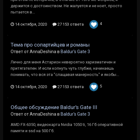
держится с достоинством. Не жалуется и не ноет, просто
пытается в...
4
14 октября, 2020
27 153 ответа
Тема про сопартийцев и романы
Ответ от AnnaDeshina в
Baldur's Gate 3
Лично для меня Астарион невероятно харизматичен и
притягателен. И если копнуть чуть глубже, начинаешь
понимать, что вся эта "слащавая манерность" и якобы...
5
14 октября, 2020
27 153 ответа
Общее обсуждение Baldur's Gate III
Ответ от AnnaDeshina в
Baldur's Gate 3
AMD FX-6350, видеокарта Nvidia 1050 ti, 16 Гб оперативной
памяти и ssd на 500 Гб.