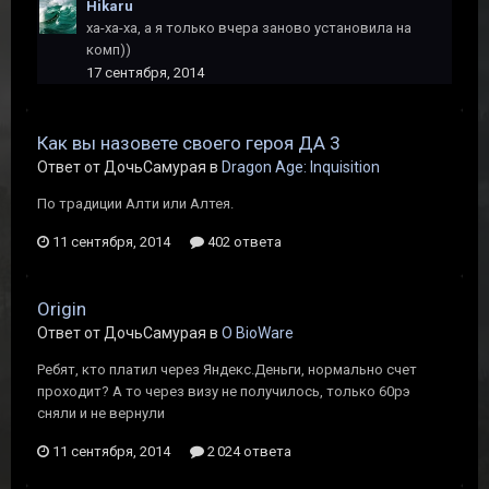
Hikaru
ха-ха-ха, а я только вчера заново установила на
комп))
17 сентября, 2014
Как вы назовете своего героя ДА 3
Ответ от ДочьСамурая в
Dragon Age: Inquisition
По традиции Алти или Алтея.
11 сентября, 2014
402 ответа
Origin
Ответ от ДочьСамурая в
O BioWare
Ребят, кто платил через Яндекс.Деньги, нормально счет
проходит? А то через визу не получилось, только 60рэ
сняли и не вернули
11 сентября, 2014
2 024 ответа