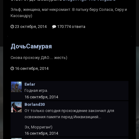
Эльф, женщина, маг-некромант. В патьку беру Соласа, Серу и
Кассандру)
23 октября, 2014
170 774 ответа
ДочьСамурая
Снова прохожу ДАО.... жесть)
16 сентября, 2014
Ewlar
Годная игра.
16 сентября, 2014
Borland30
От только сегодня прохождение закончил для
освежения памяти перед Инквизицией...
Эх, Морриган!)
16 сентября, 2014