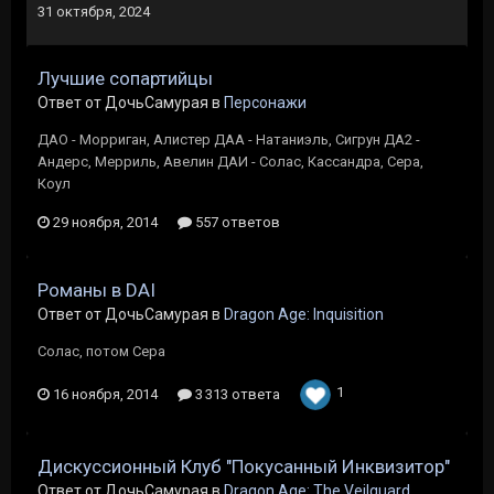
31 октября, 2024
Лучшие сопартийцы
Ответ от ДочьСамурая в
Персонажи
ДАО - Морриган, Алистер ДАА - Натаниэль, Сигрун ДА2 -
Андерс, Мерриль, Авелин ДАИ - Солас, Кассандра, Сера,
Коул
29 ноября, 2014
557 ответов
Романы в DAI
Ответ от ДочьСамурая в
Dragon Age: Inquisition
Солас, потом Сера
1
16 ноября, 2014
3 313 ответа
Дискуссионный Клуб "Покусанный Инквизитор"
Ответ от ДочьСамурая в
Dragon Age: The Veilguard