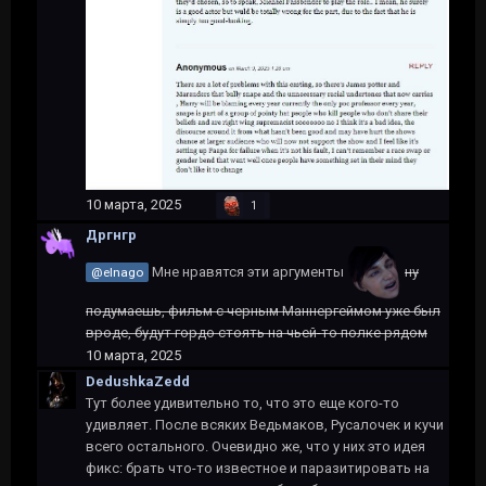
10 марта, 2025
1
Дргнгр
Мне нравятся эти аргументы
ну
@elnago
подумаешь, фильм с черным Маннергеймом уже был
вроде, будут гордо стоять на чьей-то полке рядом
10 марта, 2025
DedushkaZedd
Тут более удивительно то, что это еще кого-то
удивляет. После всяких Ведьмаков, Русалочек и кучи
всего остального. Очевидно же, что у них это идея
фикс: брать что-то известное и паразитировать на