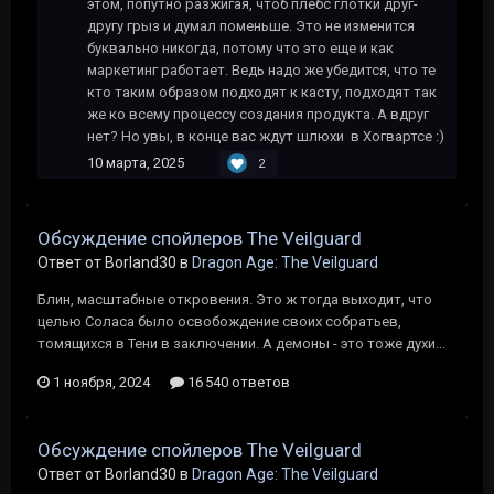
этом, попутно разжигая, чтоб плебс глотки друг-
другу грыз и думал поменьше. Это не изменится
буквально никогда, потому что это еще и как
маркетинг работает. Ведь надо же убедится, что те
кто таким образом подходят к касту, подходят так
же ко всему процессу создания продукта. А вдруг
нет? Но увы, в конце вас ждут шлюхи в Хогвартсе
:)
10 марта, 2025
2
Обсуждение спойлеров The Veilguard
Ответ от Borland30 в
Dragon Age: The Veilguard
Блин, масштабные откровения. Это ж тогда выходит, что
целью Соласа было освобождение своих собратьев,
томящихся в Тени в заключении. А демоны - это тоже духи...
1 ноября, 2024
16 540 ответов
Обсуждение спойлеров The Veilguard
Ответ от Borland30 в
Dragon Age: The Veilguard