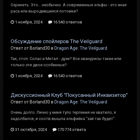
Охренеть. Это... необычно. А современные эльфы - это иная
раса или выродившиеся потомки?
1 ноября, 2024
16 540 ответов
Обсуждение спойлеров The Veilguard
Ответ от Borland30 в
Dragon Age: The Veilguard
Так, стоп. Солас и Митал - духи? Все эванурисы такие или
только эти двое особенные?
1 ноября, 2024
16 540 ответов
Дискуссионный Клуб "Покусанный Инквизитор"
Ответ от Borland30 в
Dragon Age: The Veilguard
Очень долго. Лично у меня тупо терпения не хватило, я
задолбался, и соотв вышла эльфийка "хай так будет".
31 октября, 2024
170 774 ответа