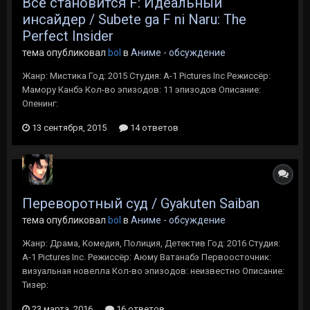
Всё становится F: Идеальный
инсайдер / Subete ga F ni Naru: The
Perfect Insider
тема опубликовал
bol
в
Аниме - обсуждение
Жанр: Мистика Год: 2015 Студия: A-1 Pictures Inc Режиссёр:
Мамору Канбэ Кол-во эпизодов: 11 эпизодов Описание:
Опенинг:
13 сентября, 2015
14 ответов
Переворотный суд / Gyakuten Saiban
тема опубликовал
bol
в
Аниме - обсуждение
Жанр: Драма, Комедия, Полиция, Детектив Год: 2016 Студия:
A-1 Pictures Inc. Режиссёр: Аюму Ватанабэ Первоосточник:
визуальная новелла Кол-во эпизодов: неизвестно Описание:
Тизер:
23 марта, 2016
16 ответов