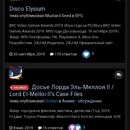
Disco Elysium
тема опубликовал Mustard Seed в
RPG
BRC Video Games Awards 2019: Игра года на PC/Xbox BRC Video
Games Awards 2019: RPG го да Дата выхода: 16 октября 2019 г.
Жанр: RPG Платформы: ПК, Playstation 4, XBox One
Разработчик: ZA/UM Издатель: ZA/UM Официальный сайт
5
20 сентября, 2019
170 ответов
Досье Лорда Эль-Меллоя II /
насуверс
Lord El-Melloi II’s Case Files
тема опубликовал
Sicilian
в
Аниме - обсуждение
Жанр: городское фентези, мистика, детектив | Год: 2019
Студия: Troyca | Режиссёр: Макото Като Кол-во эпизодов: Н/И
3
8 мая, 2019
15 ответов