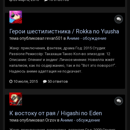
Герои шестилистника / Rokka no Yuusha
тема опубликовал revan501 в
Аниме - обсуждение
Жанр: приключения, фэнтези, драма Год: 2015 Студия:
Passione Режиссёр: Такахаши Такео Кол-во эпизодов: 12
Описание: Опенинг и эндинг: Личное мнение: Новелла жжёт
напалмом, как по содержанию, так и по "Вот это поворот!".
Надеюсь аниме адаптация не подкачает.
10 июля, 2015
50 ответов
К востоку от рая / Higashi no Eden
тема опубликовал Orzov в
Аниме - обсуждение
Жанр: приключения, романтика, детектив Год: 2009 Студия: