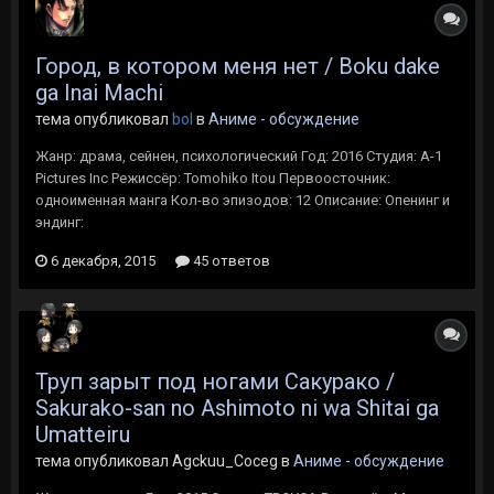
Город, в котором меня нет / Boku dake
ga Inai Machi
тема опубликовал
bol
в
Аниме - обсуждение
Жанр: драма, сейнен, психологический Год: 2016 Студия: A-1
Pictures Inc Режиссёр: Tomohiko Itou Первоосточник:
одноименная манга Кол-во эпизодов: 12 Описание: Опенинг и
эндинг:
6 декабря, 2015
45 ответов
Труп зарыт под ногами Сакурако /
Sakurako-san no Ashimoto ni wa Shitai ga
Umatteiru
тема опубликовал Agckuu_Coceg в
Аниме - обсуждение