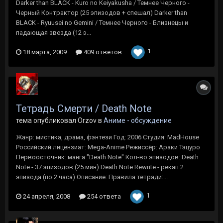
Darker than BLACK - Kuro no Keiyakusha / Темнее Черного -
Черный Контрактор (25 эпизодов + спешал) Darker than
BLACK - Ryuusei no Gemini / Темнее Черного - Близнецы и
падающая звезда (12 э...
1
18 марта, 2009
409 ответов
Тетрадь Смерти / Death Note
тема опубликовал Orzov в
Аниме - обсуждение
Жанр: мистика, драма, фэнтези Год: 2006 Студия: MadHouse
Российский лицензиат: Mega-Anime Режиссёр: Араки Тэцуро
Первоосточник: манга "Death Note" Кол-во эпизодов: Death
Note - 37 эпизодов (25 мин) Death Note Rewrite - рекап 2
эпизода (по 2 часа) Описание: Правила тетради:...
1
24 апреля, 2008
254 ответа