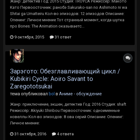
Жанр: детектив Год: 2015 Студия: TROYCA Режиссёр: Макото
Като Первоосточник: ранобэ Sakurako-san no Ashimoto ni wa
Shitai ga Umatteiru Кол-во эпизодов: 12 эпизодов Описание:
Опенинг: Личное мнение Тот странный момент, когда шутка
про Bones: The Animation оказываетс...
9 октября, 2015
31 ответ
Зарэгото: Обезглавливающий цикл /
Kubikiri Cycle: Aoiro Savant to
Zaregototsukai
тема опубликовал
bol
в
Аниме - обсуждение
Жанр: приключение, экшен, детектив Год: 2016 Студия: shaft
Режиссёр: Akiyuki Shinbou Первоосточник: одноименные
новеллы Кол-во эпизодов: 8 ова серий Описание: Опенинг:
Личное мнение:
31 октября, 2016
4 ответа