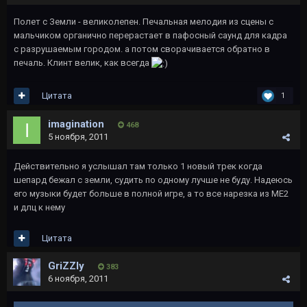
Полет с Земли - великолепен. Печальная мелодия из сцены с
мальчиком органично перерастает в пафосный саунд для кадра
с разрушаемым городом. а потом сворачивается обратно в
печаль. Клинт велик, как всегда
Цитата
1
imagination
468
5 ноября, 2011
Действительно я услышал там только 1 новый трек когда
шепард бежал с земли, судить по одному лучше не буду. Надеюсь
его музыки будет больше в полной игре, а то все нарезка из МЕ2
и длц к нему
Цитата
GriZZly
383
6 ноября, 2011