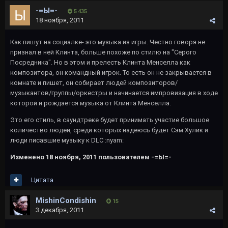
-=Ы=-
5 435
18 ноября, 2011
Как пишут на социалке- это музыка из игры. Честно говоря не
признал в ней Клинта, больше похоже по стилю на "Серого
Посредника". Но в этом и прелесть Клинта Менселла как
композитора, он командный игрок. То есть он не закрывается в
комнате и пишет, он собирает людей композиторов/
музыкантов/группы/оркестры и начинается импровизация в ходе
которой и рождается музыка от Клинта Менселла.
Это его стиль, в саундтреке будет принимать участие большое
количество людей, среди которых надеюсь будет Сэм Хулик и
люди писавшие музыку к DLC :nyam:
Изменено
18 ноября, 2011
пользователем -=Ы=-
Цитата
MishinCondishin
15
3 декабря, 2011