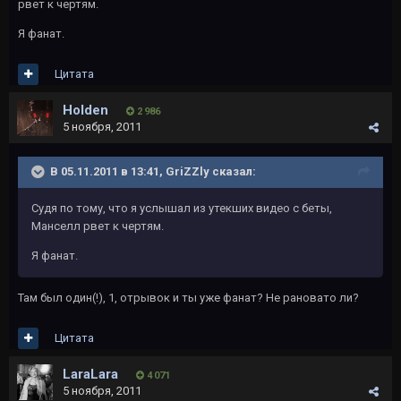
рвет к чертям.
Я фанат.
Цитата
Holden
2 986
5 ноября, 2011
В 05.11.2011 в 13:41, GriZZly сказал:
Судя по тому, что я услышал из утекших видео с беты,
Манселл рвет к чертям.
Я фанат.
Там был один(!), 1, отрывок и ты уже фанат? Не рановато ли?
Цитата
LaraLara
4 071
5 ноября, 2011