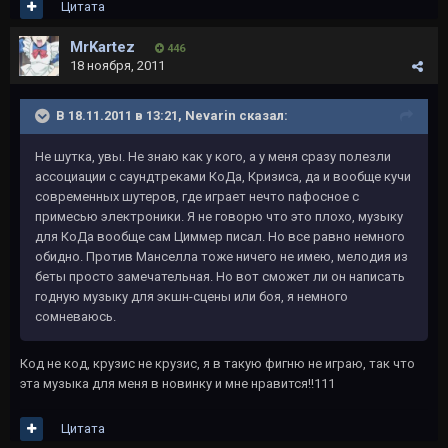
Цитата
MrKartez
446
18 ноября, 2011
В 18.11.2011 в 13:21, Nevarin сказал:
Не шутка, увы. Не знаю как у кого, а у меня сразу полезли
ассоциации с саундтреками КоДа, Кризиса, да и вообще кучи
современных шутеров, где играет нечто пафосное с
примесью электроники. Я не говорю что это плохо, музыку
для КоДа вообще сам Циммер писал. Но все равно немного
обидно. Против Манселла тоже ничего не имею, мелодия из
беты просто замечательная. Но вот сможет ли он написать
годную музыку для экшн-сцены или боя, я немного
сомневаюсь.
Код не код, крузис не крузис, я в такую фигню не играю, так что
эта музыка для меня в новинку и мне нравится!!111
Цитата