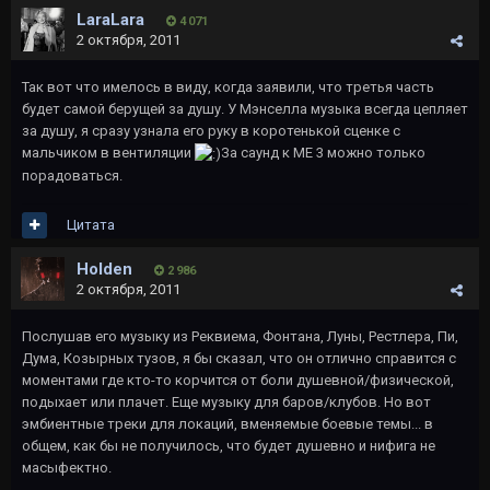
LaraLara
4 071
2 октября, 2011
Так вот что имелось в виду, когда заявили, что третья часть
будет самой берущей за душу. У Мэнселла музыка всегда цепляет
за душу, я сразу узнала его руку в коротенькой сценке с
мальчиком в вентиляции
За саунд к ME 3 можно только
порадоваться.
Цитата
Holden
2 986
2 октября, 2011
Послушав его музыку из Реквиема, Фонтана, Луны, Рестлера, Пи,
Дума, Козырных тузов, я бы сказал, что он отлично справится с
моментами где кто-то корчится от боли душевной/физической,
подыхает или плачет. Еще музыку для баров/клубов. Но вот
эмбиентные треки для локаций, вменяемые боевые темы... в
общем, как бы не получилось, что будет душевно и нифига не
масыфектно.