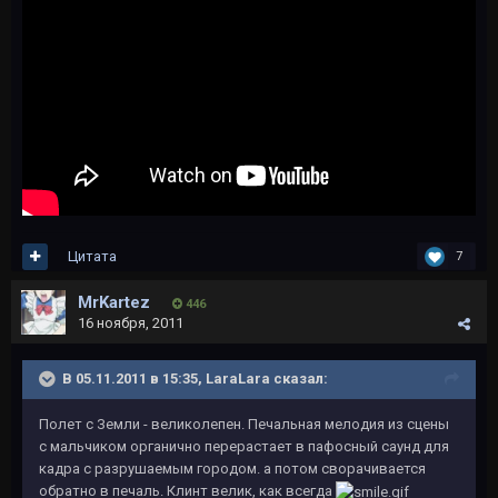
Цитата
7
MrKartez
446
16 ноября, 2011
В 05.11.2011 в 15:35, LaraLara сказал:
Полет с Земли - великолепен. Печальная мелодия из сцены
с мальчиком органично перерастает в пафосный саунд для
кадра с разрушаемым городом. а потом сворачивается
обратно в печаль. Клинт велик, как всегда