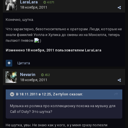
LaraLara
4 071
18 ноября, 2011
Конечно, шутка.
Что характерно, безотносительно к ораторам. Люди, которые не
знали фамилий Уолла и Хулика до смены их на Мэнселла, теперь
пылают гневом
Изменено
18 ноября, 2011
пользователем LaraLara
Цитата
Nevarin
452
18 ноября, 2011
В 18.11.2011 в 12:25, Zertylon сказал:
Музыка из ролика про коллекционку похожа на музыку для
Call of Duty? Это шутка?
Не шутка, увы. Не знаю как у кого, а у меня сразу полезли