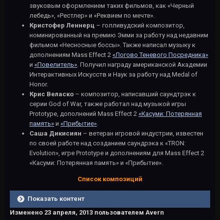
звуковым оформлением таких фильмов, как «Черный
лебедь», «Рестлер» и «Реквием по мечте».
Кристофер Леннерц
– голливудский композитор,
номинированный на премию Эмми за работу над недавним
фильмом «Несносные боссы». Также написал музыку к
дополнениям Mass Effect 2
«Логово Теневого Посредника»
и
«Повелитель»
. Получил награду американской Академии
Интерактивных Искусств и Наук за работу над Medal of
Honor.
Крис Веласко
– композитор, написавший саундтрэк к
серии God of War, также работал над музыкой игры
Prototype, дополнений Mass Effect 2
«Касуми: Потерянная
память»
и
«Прибытие»
.
Саша Дикисиян
– ветеран игровой индустрии, известен
по своей работе над созданием саундрэка к «TRON:
Evolution», игре Prototype и дополнениям для Mass Effect 2
«Касуми: Потерянная память» и «Прибытие».
Список композиций
Показать контент
Изменено
23 апреля, 2013
пользователем Avern