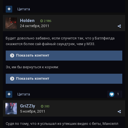
Цитата
Holden
2 986
24 октября, 2011
Будет довольно забавно, если случится так, что у Батлфилда
окажется более сай-файный саундтрек, чем у МЭ3.
Показать контент
Эх, им бы вернуться к корням:
Показать контент
Цитата
1
GriZZly
383
5 ноября, 2011
Судя по тому, что я услышал из утекших видео с беты, Манселл