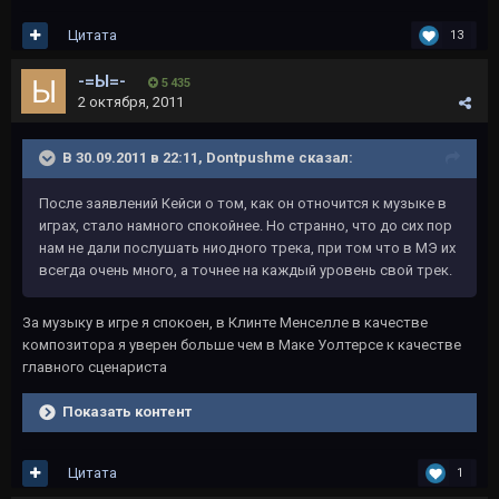
Цитата
13
-=Ы=-
5 435
2 октября, 2011
В 30.09.2011 в 22:11, Dontpushme сказал:
После заявлений Кейси о том, как он отночится к музыке в
играх, стало намного спокойнее. Но странно, что до сих пор
нам не дали послушать ниодного трека, при том что в МЭ их
всегда очень много, а точнее на каждый уровень свой трек.
За музыку в игре я спокоен, в Клинте Менселле в качестве
композитора я уверен больше чем в Маке Уолтерсе к качестве
главного сценариста
Показать контент
Цитата
1