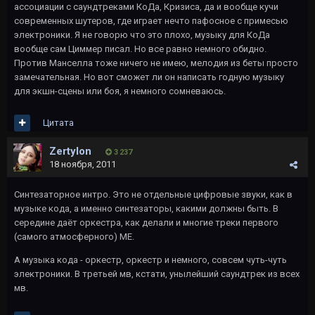
ассоциации с саундтреками КоДа, Кризиса, да и вообще кучи
современных шутеров, где играет нечто пафосное с примесью
электроники. Я не говорю что это плохо, музыку для КоДа
вообще сам Циммер писал. Но все равно немного обидно.
Против Манселла тоже ничего не имею, мелодия из беты просто
замечательная. Но вот сможет ли он написать годную музыку
для экшн-сцены или боя, я немного сомневаюсь.
Цитата
Zertylon
3 237
18 ноября, 2011
Синтезаторное интро. Это не отдельные цифровые звуки, как в
музыке кода, а именно синтезаторы, какими должны быть. В
середине даёт оркестра, как делали и многие треки первого
(самого атмосферного) МЕ.
А музыка кода - оркестр, оркестр и немного, совсем чуть-чуть
электроники. В третьей мв, кстати, унылейший саундтрек из всех
мв.