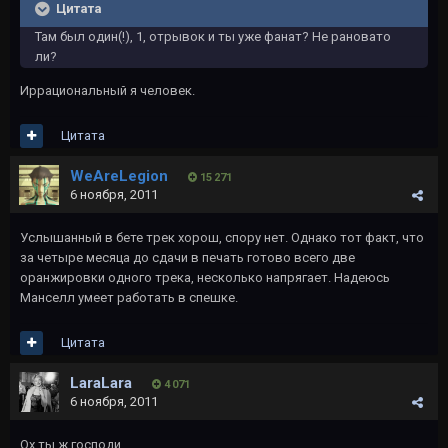
Цитата
Там был один(!), 1, отрывок и ты уже фанат? Не рановато
ли?
Иррациональный я человек.
Цитата
WeAreLegion
15 271
6 ноября, 2011
Услышанный в бете трек хорош, спору нет. Однако тот факт, что
за четыре месяца до сдачи в печать готово всего две
оранжировки одного трека, несколько напрягает. Надеюсь
Манселл умеет работать в спешке.
Цитата
LaraLara
4 071
6 ноября, 2011
Ох ты ж господи.