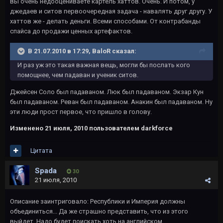
вы очень недооцениваете картель хаттов. Очень. И потом, у
джедаев и ситов первоочередная задача - навалять друг другу. У
хаттов же - делать деньги. Всеми способами. От контрабанды
спайса до продажи ценных артефактов.
В 21.07.2010 в 17:29, BaloR сказал:
И раз уж это такая важная вещь, могли бы послать кого
помощнее, чем падаван и ученик ситов.
Джейсен Соло был падаваном. Люк был падаваном. Экзар Кун
был падаваном. Реван был падаваном. Анакин был падаваном. Ну
эти люди прост первое, что пришло в голову.
Изменено
21 июля, 2010
пользователем darkforce
Цитата
Spada
30
21 июля, 2010
Описание заинтриговало: Республики и Империя должны
объединиться... Да же страшно представить, что из этого
выйдет. Надо будет поискать хоть на английском.