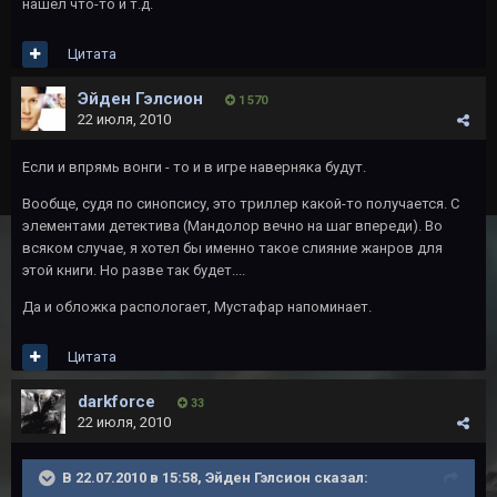
нашел что-то и т.д.
Цитата
Эйден Гэлсион
1 570
22 июля, 2010
Если и впрямь вонги - то и в игре наверняка будут.
Вообще, судя по синопсису, это триллер какой-то получается. С
элементами детектива (Мандолор вечно на шаг впереди). Во
всяком случае, я хотел бы именно такое слияние жанров для
этой книги. Но разве так будет....
Да и обложка распологает, Мустафар напоминает.
Цитата
darkforce
33
22 июля, 2010
В 22.07.2010 в 15:58, Эйден Гэлсион сказал: