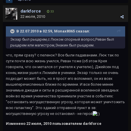
darkforce
33
22 июля, 2010
В 22.07.2010 в 02:59, Monax8065 сказал:
Экзар был рыцарем,с Люком спорный вопрос,Реван был
рыцарем или магистром,Энакин был рыцарем.
что, прям сразу? с пеленок? Все были падаванами. Люк так по
сути почти всю жизнь учился, Реван тоже (об этом Крея
говорила, что он метался от учителя к учителю), Джейсен под
конец жизни ушел к Люмайе в ученики. Экзар только не очень
подходит может быть, но я прост его вспомнил, он из всех
вышеперечисленных ближе по времени. И все более менее
значимые джедаи и ситы в расширенной вселенной звездных
войн во время ученичества принимали участие в событиях:
"остановить могущественную угрозу, которая может уничтожить
всю галактику". Это эдакий отправной пункт в зв:
могущественную угрозу не остановил - не герой
Изменено
22 июля, 2010
пользователем darkforce