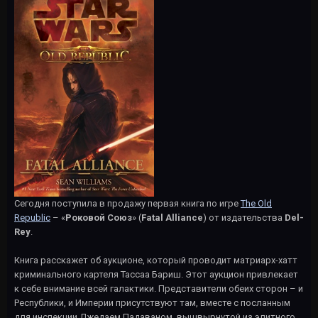
Сегодня поступила в продажу первая книга по игре
The Old
Republic
– «
Роковой Союз
» (
Fatal Alliance
) от издательства
Del-
Rey
.
Книга расскажет об аукционе, который проводит матриарх-хатт
криминального картеля Тассаа Бариш. Этот аукцион привлекает
к себе внимание всей галактики. Представители обеих сторон – и
Республики, и Империи присутствуют там, вместе с посланным
для инспекции Джедаем Падаваном, вышвырнутой из элитного