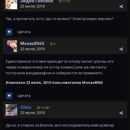
Эйден Гэлсион
1 570
22 июля, 2010
Так, а прочитать хоть где-то можно? Электронную версию?
Цитата
Monax8065
6
22 июля, 2010
Единственное что мне приходит в голову насчет угрозы это
черви пожератили(а-ля котор комикс),или же сектанты
построили вандервафлю и собираются ее приминить.
Изменено
22 июля, 2010
пользователем Monax8065
Цитата
Silvio
13 681
22 июля, 2010
Да не, я ставлю на Вонгов, мол исследовательский крейсер