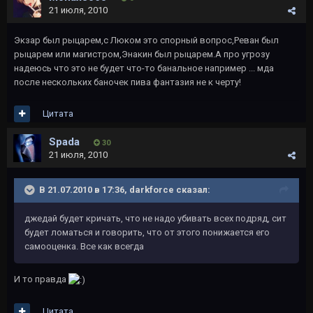
21 июля, 2010
Экзар был рыцарем,с Люком это спорный вопрос,Реван был
рыцарем или магистром,Энакин был рыцарем.А про угрозу
надеюсь что это не будет что-то банальное например ... мда
после нескольких баночек пива фантазия не к черту!
Цитата
Spada
30
21 июля, 2010
В 21.07.2010 в 17:36, darkforce сказал:
джедай будет кричать, что не надо убивать всех подряд, сит
будет ломаться и говорить, что от этого понижается его
самооценка. Все как всегда
И то правда
Цитата