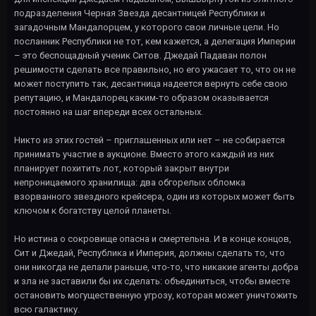
подразделения Черная Звезда десантницей Республики и
загадочным Мандалорцем, у которого свои личные цели. Но
посланник Республики не тот, кем кажется, а делегация Империи
– это беспощадный ученик Ситов. Джедай Падаван полон
решимости сделать все правильно, но его ужасает то, что он не
может поступить так, десантница надеется вернуть себе свою
репутацию, и Мандалорец каким-то образом оказывается
постоянно на шаг впереди всех остальных.
Никто из этих гостей – приглашенных или нет – не собирается
принимать участие в аукционе. Вместо этого каждый из них
планирует похитить лот, который закрыт внутри
непроницаемого хранилища: два обгорелых обломка
взорванного звездного крейсера, один из которых может быть
ключом к богатству целой планеты.
Но истина о сокровище опасна и смертельна. И в конце концов,
Сит и Джедай, Республика и Империя, должны сделать то, что
они никогда не делали раньше, что-то, что никакие агенты добра
и зла не заставили бы их сделать: объединиться, чтобы вместе
остановить могущественную угрозу, которая может уничтожить
всю галактику.