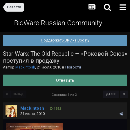
Новости
BioWare Russian Community
Поддержать BRC на Boosty
Star Wars: The Old Republic — «Роковой Союз»
поступил в продажу
Автор
Mackintosh
,
21 июля, 2010
в
Новости
Ответить
НАЗАД
ДАЛЕЕ
Страница 1 из 2
Mackintosh
4 352
21 июля, 2010