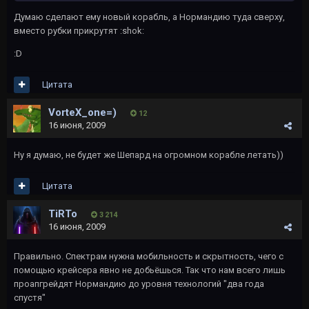
Думаю сделают ему новый корабль, а Нормандию туда сверху,
вместо рубки прикрутят :shok:
:D
Цитата
VorteX_one=)
12
16 июня, 2009
Ну я думаю, не будет же Шепард на огромном корабле летать))
Цитата
TiRTo
3 214
16 июня, 2009
Правильно. Спектрам нужна мобильность и скрытность, чего с
помощью крейсера явно не добьёшься. Так что нам всего лишь
проапгрейдят Нормандию до уровня технологий "два года
спустя"