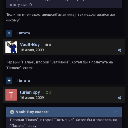
отступник :D
"Если ты мне недостанешся(Галактика), так недоставайся же
никому!"
Цитата
Vault-Boy
0
16 июня, 2009
Первый "Палач", второй "Затмение". Хотел бы я полетать на
"Палаче" :crazy:
Цитата
turian spy
3
16 июня, 2009
Vault-Boy сказал:
Первый "Палач", второй "Затмение". Хотел бы я полетать на
"Палаче" :crazy: