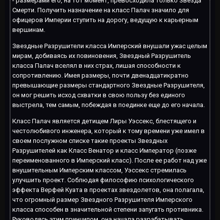
- размерами его, на тот момент, превосходила только Звезда
Смерти. Получить назначение на класс Палач значило для
офицеров Империи ступить на дорогу, ведущую к карьерным
вершинам.
Звездные Разрушители класса Имперский внушали ужас целым
мирам, добиваясь их повиновения, Звездный Разрушитель
класса Палач вселял в них страх, лишая способности к
сопротивлению. Имея размеры, почти двенадцатикратно
превышающие размеры стандартного Звездные Разрушителя,
он мог решить исход схватки в свою пользу без единого
выстрела, тем самым, побеждая в поединке еще до его начала.
Класс Палач является детищем Лиры Уэссекс, блестящего и
честолюбивого инженера, который к тому времени уже имел в
своем послужном списке такие проекты Звездных
Разрушителей как Класс Венатор и класс Император (позже
переименованного в Имперский класс). После ее работ над уже
внушительным Имперским классом, Уэссекс стремилась
улучшить проект. Соблюдая философию психологического
эффекта Верфей Куата в проектах звездолетов, она полагала,
что огромный размер Звездного Разрушителя Имперского
класса способен в значительной степени запугать противника.
Руководясь этим принципом, она начала разрабатывать