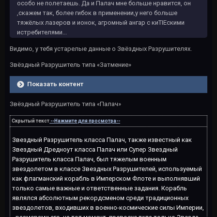
особо не полетаешь. Да и Палач мне больше нравится, он
,скажем так, более гибок в применении,у него больше
тяжёлых лазеров и ионок, агромный ангар с киTIEскими
истребителями...
Видимо, у тебя устарелые данные о Звёздных Разрушителях.
Звёздный Разрушитель типа «Затмение»
Показать контент
Звёздный Разрушитель типа «Палач»
Скрытый текст
--Нажмите для просмотра--
Звездный Разрушитель класса Палач, также известный как
Звездный Дредноут класса Палач или Супер Звездный
Разрушитель класса Палач, был тяжелым военным
звездолетом в классе Звездных Разрушителей, используемый
как флагманский корабль в Имперском Флоте и выполнявший
только самые важные и ответственные задания. Корабль
являлся абсолютным рекордсменом среди традиционных
звездолетов, входивших в военно-космические силы Империи,