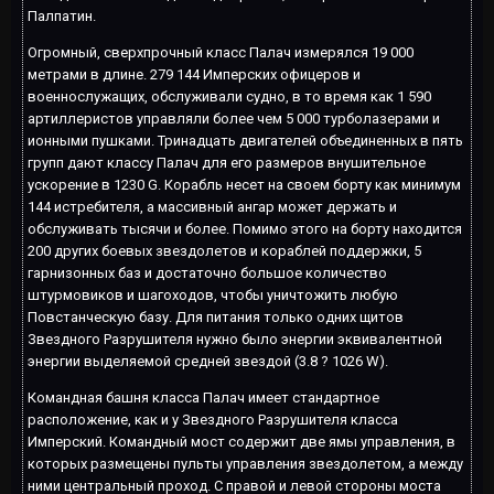
Палпатин.
Огромный, сверхпрочный класс Палач измерялся 19 000
метрами в длине. 279 144 Имперских офицеров и
военнослужащих, обслуживали судно, в то время как 1 590
артиллеристов управляли более чем 5 000 турболазерами и
ионными пушками. Тринадцать двигателей объединенных в пять
групп дают классу Палач для его размеров внушительное
ускорение в 1230 G. Корабль несет на своем борту как минимум
144 истребителя, а массивный ангар может держать и
обслуживать тысячи и более. Помимо этого на борту находится
200 других боевых звездолетов и кораблей поддержки, 5
гарнизонных баз и достаточно большое количество
штурмовиков и шагоходов, чтобы уничтожить любую
Повстанческую базу. Для питания только одних щитов
Звездного Разрушителя нужно было энергии эквивалентной
энергии выделяемой средней звездой (3.8 ? 1026 W).
Командная башня класса Палач имеет стандартное
расположение, как и у Звездного Разрушителя класса
Имперский. Командный мост содержит две ямы управления, в
которых размещены пульты управления звездолетом, а между
ними центральный проход. С правой и левой стороны моста