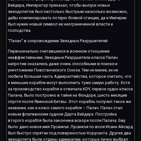
Вейдера, Император приказал, чтобы выпуск новых
звездолетов был настолько быстрым насколько возможно,
дабы компенсировать потерю боевой станции, да и Империи
был нужен новый символ ее неограниченной власти и
господства.
"Палач" в сопровождении Звездных Разрушителей
Первоначально считавшиеся в военном отношении
неэффективными, Звездные Разрушители класса Палач
напротив оказались даже очень способными в поиске и
уничтожении Повстанческого Союза. Тем не менее, их не
любила большая часть Адмиралтейства, которое считало, что
и меньшие корабли могут выполнить туже самую работу. Хотя
за производство корабля и отвечала KDY, первое судно класса
Палача, было построено в тайне на Фондоре, шесть месяцев
спустя после Явинской Битвы. Этот корабль получил такое же
название, как и класс самого корабля – Палач. Палач стал
новым флагманским судном Дарта Вейдера. Постройка
второго корабля была закончена вскоре после Палача. Ему
было дано новое имя Лусанкъя. Лусанкъя по воле Исанн Айсард
был быстро спрятан под поверхностью Корусанта. Другие два
звездолета были отданы адмиралам, которых лично выбрал