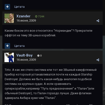
Цитата
Xzander
7 244
16 июня, 2009
Каким боком это все относится к "Нормандии"? Прекратили
оффтоп на тему ЗВ-шных кораблей.
Цитата
Vault-Boy
0
16 июня, 2009
Tirto. А как же стелс-система или тот же ЗВшный камуфляжный
прибор котороый устанавливался почти на каждый Starship
Destroyer. Должна же быть какая-нибудь аналогия подобной
системы на крупных судах. А если сравнивать
суперкорабли,например "Путь предназначения" и "Палач"(или
обычный Destoyer), то Палач гораздо лучше. Даже флагман
адмирала Акбара хуже чем "Палач".