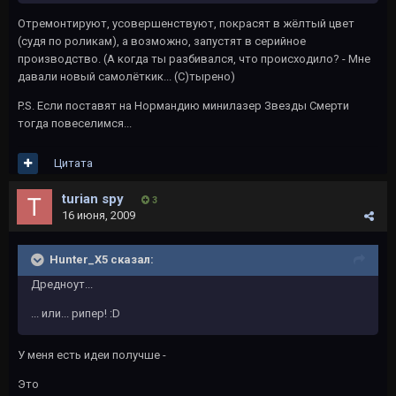
Отремонтируют, усовершенствуют, покрасят в жёлтый цвет
(судя по роликам), а возможно, запустят в серийное
производство. (А когда ты разбивался, что происходило? - Мне
давали новый самолёткик... (С)тырено)
P.S. Если поставят на Нормандию минилазер Звезды Смерти
тогда повеселимся...
Цитата
turian spy
3
16 июня, 2009
Hunter_X5 сказал:
Дредноут...
... или... рипер! :D
У меня есть идеи получше -
Это