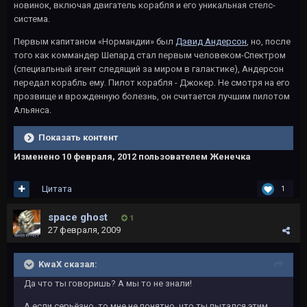
новинок, включая двигатель корабля и его уникальная стелс-
система.
Первым капитаном «Нормандии» был
Дэвид Андерсон
, но, после
того как коммандер Шепард стал первым человеком-Спектром
(специальный агент следящий за миром в галактике), Андерсон
передал корабль ему. Пилот корабля - Джокер. Не смотря на его
прозвище и врожденную болезнь, он считается лучшим пилотом
Альянса.
Показать контент
Изменено
10 февраля, 2012
пользователем Женечка
Цитата
1
space ghost
1
27 февраля, 2009
KwaX сказал:
Да что ты говоришь? А мы то не знали!
А если серьёзно, то мне не понятно, что ты пытался этим