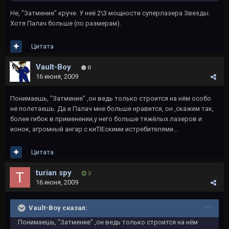
Не, "Затмение" круче. У неё 2\3 мощности суперлазера Звезды.
Хотя Палач больше (по размерам).
Цитата
Vault-Boy
0
16 июня, 2009
Понимаешь, "Затмение" ,он ведь только строится на нём особо
не полетаешь. Да и Палач мне больше нравится, он ,скажем так,
более гибок в применении,у него больше тяжёлых лазеров и
ионок, агромный ангар с киTIEскими истребителями...
Цитата
turian spy
3
16 июня, 2009
Vault-Boy сказал:
Понимаешь, "Затмение" ,он ведь только строится на нём