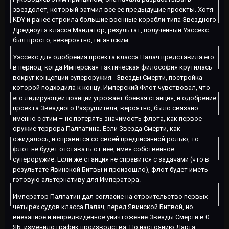
звездолет, который затмил все ее предыдущие проекты. Хотя
KDY и ранее строила большие военные корабли типа Звездного
Дредноута класса Мандатор, результат, полученный Уэссекс
был просто, невероятно, гигантским.
Уэссекс для одобрения проекта класса Палач представила его
в период, когда Имперская тактическая философия крутилась
вокруг концепции супероружия - Звезды Смерти, постройка
которой подходила к концу. Имперский Флот чувствовал, что
его лидирующей позиции угрожает боевая станция, и одобрение
проекта Звездного Разрушителя, вероятно, было связано
именно с этим – не потерять значимость флота, как первое
оружие террора Палпатина. Если Звезда Смерти, как
ожидалось, и справится со своей предписанной ролью, то
флот не будет отставать от нее, имея собственное
супероружие. Если же станция не справится с задачами (что в
результате Явинской Битвы и произошло), флот будет иметь
готовую альтернативу для Императора.
Император Палпатин дал согласие на строительство первых
четырех судов класса Палач, перед Явинской Битвой, но
внезапное и непредвиденное уничтожение Звезды Смерти в 0
ЯБ, изменило график производства. По настоянию Дарта