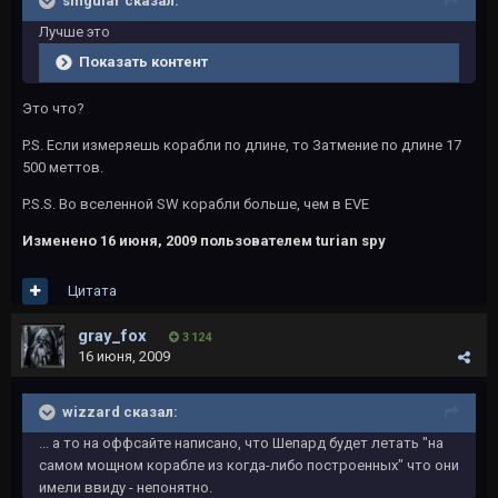
singular сказал:
Лучше это
Показать контент
Это что?
P.S. Если измеряешь корабли по длине, то Затмение по длине 17
500 меттов.
P.S.S. Во вселенной SW корабли больше, чем в EVE
Изменено
16 июня, 2009
пользователем turian spy
Цитата
gray_fox
3 124
16 июня, 2009
wizzard сказал:
... а то на оффсайте написано, что Шепард будет летать "на
самом мощном корабле из когда-либо построенных" что они
имели ввиду - непонятно.