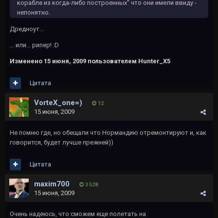
корабле из когда-либо построенных" что они имели ввиду -
непонятно.
Дредноут...
... или... рипер! :D
Изменено
15 июня, 2009
пользователем Hunter_X5
Цитата
VorteX_one=)
12
15 июня, 2009
Не помню где, но обещали что Нормандию отремонтируют и, как
говорится, будет лучше прежней))
Цитата
maxim700
3 528
15 июня, 2009
Очень надеюсь, что сможем еще полетать на