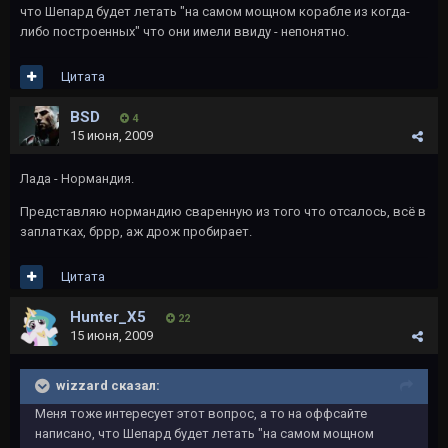
что Шепард будет летать "на самом мощном корабле из когда-
либо построенных" что они имели ввиду - непонятно.
Цитата
BSD
4
15 июня, 2009
Лада - Нормандия.
Представляю нормандию сваренную из того что отсалось, всё в
заплатках, бррр, аж дрож пробирает.
Цитата
Hunter_X5
22
15 июня, 2009
wizzard сказал:
Меня тоже интересует этот вопрос, а то на оффсайте
написано, что Шепард будет летать "на самом мощном