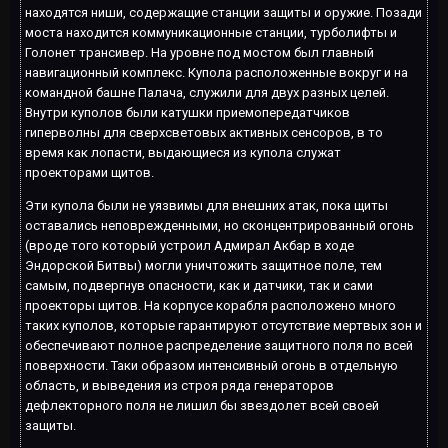
находятся ниши, содержащие станции защиты и оружие. Позади
моста находится коммуникационные станции, турболифты и
Голонет трансивер. На уровне под мостом был главный
навигационный комплекс. Купола расположенные вокруг и на
командной башне Палача, служили для двух разных целей.
Внутри куполов были катушки приемопередатчиков
гиперволны для сверхсветовых активных сенсоров, в то
время как лопасти, выдающиеся из купола служат
проекторами щитов.
Эти купола были не уязвимы для внешних атак, пока щиты
оставались неповрежденными, но сконцентрированный огонь
(вроде того который устроил Адмирал Акбар в ходе
Эндорской Битвы) могли уничтожить защитное поле, тем
самым, подвергнув опасности, как и датчики, так и сами
проекторы щитов. На корпусе корабля расположено много
таких куполов, которые гарантируют отсутствие мертвых зон и
обеспечивают полное распределение защитного поля по всей
поверхности. Таки образом интенсивный огонь в отдельную
область, и выведения из строя ряда генераторов
дефлекторного поля не лишил бы звездолет всей своей
защиты.