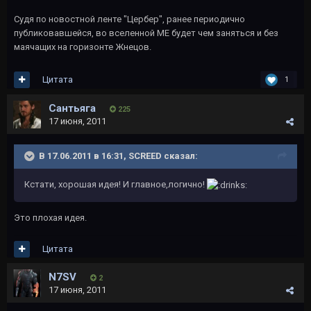
Судя по новостной ленте "Цербер", ранее периодично
публиковавшейся, во вселенной МЕ будет чем заняться и без
маячащих на горизонте Жнецов.
Цитата
1
Сантьяга
225
17 июня, 2011
В 17.06.2011 в 16:31, SCREED сказал:
Кстати, хорошая идея! И главное,логично!
Это плохая идея.
Цитата
N7SV
2
17 июня, 2011