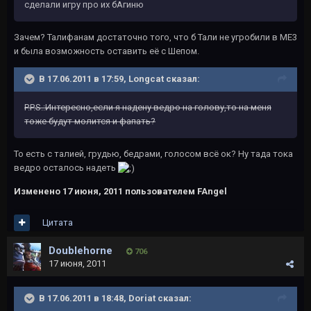
сделали игру про их бАгиню
Зачем? Талифанам достаточно того, что б Тали не угробили в МЕ3
и была возможность оставить её с Шепом.
В 17.06.2011 в 17:59, Longcat сказал:
P.P.S.:Интересно,если я надену ведро на голову,то на меня
тоже будут молится и фапать?
То есть с талией, грудью, бедрами, голосом всё ок? Ну тада тока
ведро осталось надеть
Изменено
17 июня, 2011
пользователем FAngel
Цитата
Doublehorne
706
17 июня, 2011
В 17.06.2011 в 18:48, Doriat сказал: