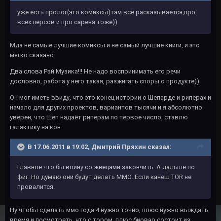
уже есть пролог(это комиксы)там всё расказывается,про
всех персов и про сарена тоже))
Мда не самые лучшие комиксы и не самый лучшие книги, и это
мягко сказано
Два слова Рэй Музика!!! Не надо воспринимать его речи
дословно, работа у него такая, разжигать споры о продукте))
Он мог иметь ввиду, что это конец истории о Шепарде и риперах и
начало для других проектов, вариантов тысячи и я абсолютно
уверен, что Шеп надаёт риперам по первое число, ставлю
галактику на кон
В 17.06.2011 в 19:02, Дмитрий Пряхин сказал:
Главное что бы войну со жнецами закончить. А дальше по
фиг. Но думаю они будут делать ММО. Если канеш TOR не
провалится.
Ну чтобы сделать ммо года 4 нужно точно, плюс нужно выждать
время и посмотреть, что с тором, плюс биовар состоит из