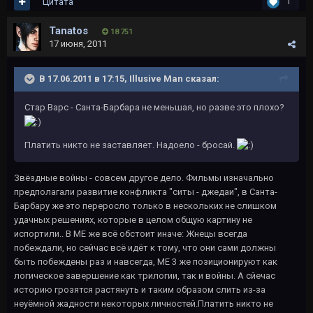
Цитата
1
Tanatos
18 751
17 июня, 2011
В 17.06.2011 в 17:15, Illusive Man сказал:
Стар Варс - Санта-Барбара не меньшая, но разве это плохо?
Платить никто не заставляет. Надоело - бросай.
Звёздные войны - совсем другое дело. Фильмы изначально
предполагали развитие конфликта "ситы - джедаи", в Санта-
Барбару же это переросло только в нескольких не слишком
удачных решениях, которые в целом общую картину не
испортили.. В ME же всё обстоит иначе: Жнецы всегда
побеждали, но сейчас всё идёт к тому, что они сами должны
быть побеждены раз и навсегда, ME 3 же позиционируют как
логическое завершение как трилогии, так и войны. А сйечас
историю грозятся растянуть и таким образом слить из-за
неуёмной жадности некоторых личностей.Платить никто не