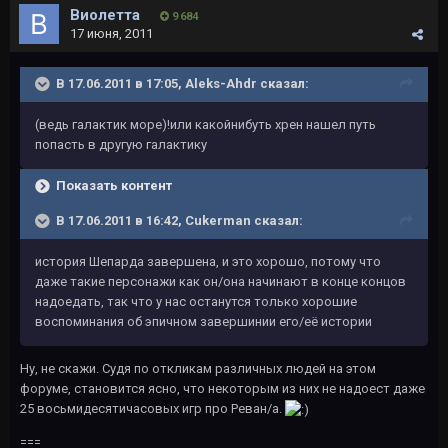
Виолетта
9 684
17 июня, 2011
В 17.06.2011 в 17:05, Aleks-Ahdr сказал:
(ведь галактик море)!или какойнибуть хрен нашел путь
попасть в другую галактику
Показать контент
В 17.06.2011 в 16:42, Cukerman сказал:
история Шепарда завершена, и это хорошо, потому что
даже такие персонажи как он/она начинают в конце концов
надоедать, так что у нас останутся только хорошие
воспоминания об эпичном завершинии его/её истории
Ну, не скажи. Судя по откликам различных людей на этом
форуме, становится ясно, что некоторым из них не надоест даже
25 восьмидесятичасовых игр про Реван/а.
===