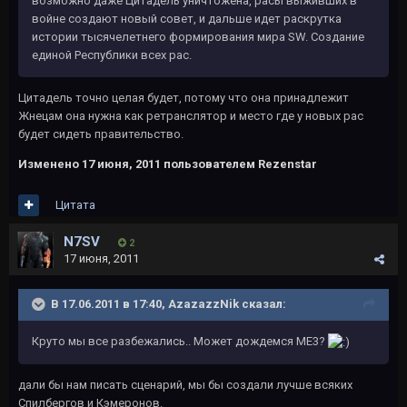
возможно даже Цитадель уничтожена, расы выживших в
войне создают новый совет, и дальше идет раскрутка
истории тысячелетнего формирования мира SW. Создание
единой Республики всех рас.
Цитадель точно целая будет, потому что она принадлежит
Жнецам она нужна как ретранслятор и место где у новых рас
будет сидеть правительство.
Изменено
17 июня, 2011
пользователем Rezenstar
Цитата
N7SV
2
17 июня, 2011
В 17.06.2011 в 17:40, AzazazzNik сказал:
Круто мы все разбежались.. Может дождемся МЕ3?
дали бы нам писать сценарий, мы бы создали лучше всяких
Спилбергов и Кэмеронов.