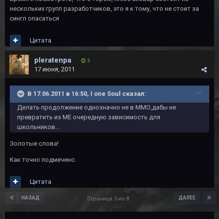
нескольких групп разработчиков, это я к тому, что не стоит за
сингл опасаться
Цитата
pleratenpa
3
17 июня, 2011
В 17.06.2011 в 16:50, I one Soul сказал:
Делать продолжение однозначно не в ММО,дабы не
превратить из МЕ очередную зависимость для
школьников...
Золотые слова!
Как точно подмечено.
Цитата
НАЗАД
ДАЛЕЕ
Страница 3 из 8