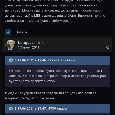
Только пускай закончат историю шепарда с жнецами и всё, а
дальше пускай выдумывают другие истории. Как в книгах
например. Можна сделать кучу игр до жнецов и после. Кароч
жнецы маст дай в МЕ3 а дальше видно будет. Впрочем я куплю
любое Уг на котором будет лейбл Масса.
Цитата
Longcat
76
17 июня, 2011
В 17.06.2011 в 17:46, Rezenstar сказал:
Цитадель точно целая будет, потому что она принадлежит
Жнецам и еще она как ретранслятор и место где у новых рас
будет сидеть правительство.
И еще с нее управляются ретрансляторы,так что если ее
взорвать,то будет плохо всем
В 17.06.2011 в 17:47, N7SV сказал: