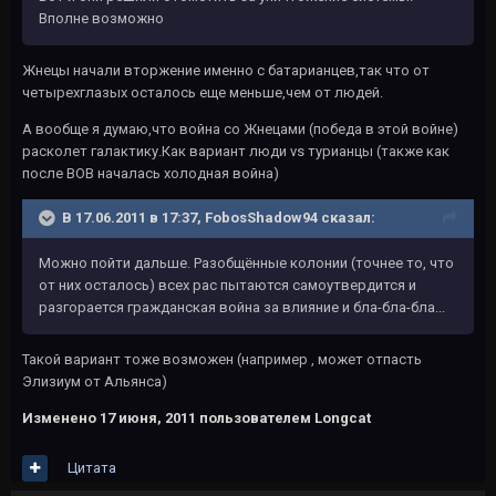
Вполне возможно
Жнецы начали вторжение именно с батарианцев,так что от
четырехглазых осталось еще меньше,чем от людей.
А вообще я думаю,что война со Жнецами (победа в этой войне)
расколет галактику.Как вариант люди vs турианцы (также как
после ВОВ началась холодная война)
В 17.06.2011 в 17:37, FobosShadow94 сказал:
Можно пойти дальше. Разобщённые колонии (точнее то, что
от них осталось) всех рас пытаются самоутвердится и
разгорается гражданская война за влияние и бла-бла-бла...
Такой вариант тоже возможен (например , может отпасть
Элизиум от Альянса)
Изменено
17 июня, 2011
пользователем Longcat
Цитата