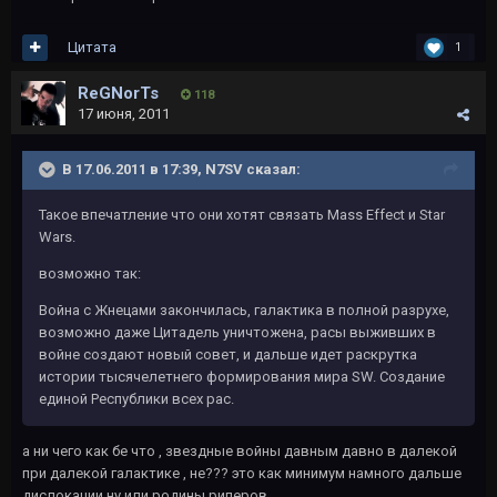
Цитата
1
ReGNorTs
118
17 июня, 2011
В 17.06.2011 в 17:39, N7SV сказал:
Такое впечатление что они хотят связать Mass Effect и Star
Wars.
возможно так:
Война с Жнецами закончилась, галактика в полной разрухе,
возможно даже Цитадель уничтожена, расы выживших в
войне создают новый совет, и дальше идет раскрутка
истории тысячелетнего формирования мира SW. Создание
единой Республики всех рас.
а ни чего как бе что , звездные войны давным давно в далекой
при далекой галактике , не??? это как минимум намного дальше
дислокации ну или родины риперов