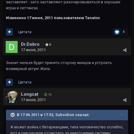
заставляет - зато заставляют разочаровываться в хороших
играх и сеттингах.
Изменено
17 июня, 2011
пользователем Tanatos
Цитата
4
Dr.Dobro
0
17 июня, 2011
Значит нельзя будет принять сторону жнецов и устроить
всемирный ахтунг.Жаль
Цитата
Longcat
76
17 июня, 2011
В 17.06.2011 в 17:32, Subsidion сказал:
А может война с батарианцами, типа человечество ослабло,
вот и они решили отомстить за уничтожение системы.