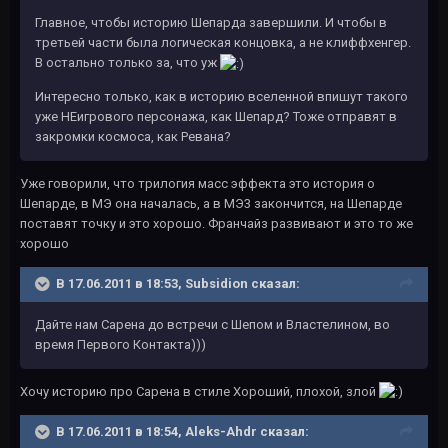
Главное, чтобы историю Шепарда завершили. И чтобы в
третьей части была логическая концовка, а не клиффхенгер.
В остально только за, что уж
Интересно только, как в историю вселенной впишут такого
уже НЕигрового персонажа, как Шепард? Тоже отправят в
закромки космоса, как Ревана?
Уже говорили, что трилогия масс эффекта это история о
Шепарде, в МЭ она началась, а в МЭ3 закончится, на Шепарде
поставят точку и это хорошо. Франчайз развивают и это то же
хорошо
В 17.06.2011 в 18:53, Subsidion сказал:
Дайте нам Сарена до встречи с Шепом и Властелином, во
время Первого Контакта)))
Хочу историю про Сарена в стиле Хороший, плохой, злой
В 17.06.2011 в 18:54, Aleks-Ahdr сказал: