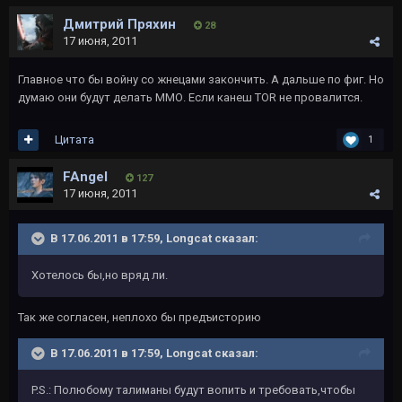
Дмитрий Пряхин
28
17 июня, 2011
Главное что бы войну со жнецами закончить. А дальше по фиг. Но
думаю они будут делать ММО. Если канеш TOR не провалится.
Цитата
1
FAngel
127
17 июня, 2011
В 17.06.2011 в 17:59, Longcat сказал:
Хотелось бы,но вряд ли.
Так же согласен, неплохо бы предъисторию
В 17.06.2011 в 17:59, Longcat сказал:
P.S.: Полюбому талиманы будут вопить и требовать,чтобы