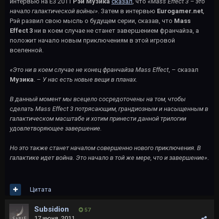
интервью на Е3 2011
Рэй Музика
сказал
, что
«Mass Effect 3 – это
начало галактической войны»
. Затем в интервью
Eurogamer.net
,
Рэй развил свою мысль о будущем серии, сказав, что
Mass
Effect 3
ни в коем случае не станет завершением франчайза, а
положит начало новым приключениям в этой игровой
вселенной.
«Это ни в коем случае не конец франчайза Mass Effect
, – сказал
Музика
. –
У нас есть новые вещи в планах.
В данный момент мы всецело сосредоточены на том, чтобы
сделать Mass Effect 3 потрясающим, грандиозным и насыщенным в
галактическом масштабе и хотим принести данной трилогии
удовлетворяющее завершение.
Но это также станет началом совершенно нового приключения. В
галактике идет война. Это начало в той же мере, что и завершение»
.
Цитата
Subsidion
57
17 июня, 2011