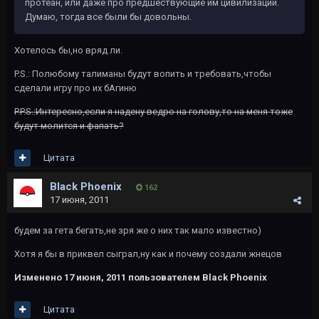
протеан, или даже про предшествующие им цивилизации.
Думаю, тогда все были бы довольны.
Хотелось бы,но вряд ли.
P.S.: Полюбому талиманы будут вопить и требовать,чтобы
сделали игру про их бАгиню
P.P.S.:Интересно,если я надену ведро на голову,то на меня тоже
будут молится и фапать?
Цитата
Black Phoenix
162
17 июня, 2011
будем за гета бегать,не зря же о них так мало известно)
Хотя я бы в приквел сыграл,ну как и почему создали жнецов
Изменено
17 июня, 2011
пользователем Black Phoenix
Цитата