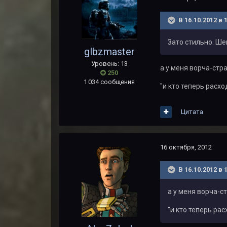
В 16.10.2012 в 
Зато стильно. Ше
glbzmaster
Уровень: 13
а у меня ворча-стр
250
1 034 сообщения
"и кто теперь расх
Цитата
16 октября, 2012
В 16.10.2012 в 
а у меня ворча-с
"и кто теперь ра