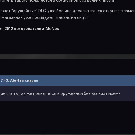
 опять так же появляется в оружейной без всяких писем?
яют "оружейные" DLC: уже больше десятка пушек открыто с самог
 магазинах уже пропадает. Баланс на лицо!
я, 2012
пользователем AleNes
17:43, AleNes сказал:
ие опять так же появляется в оружейной без всяких писем?