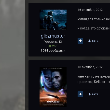
16 октября, 2012
купил,вот только н
и когда это оружие
glbzmaster
Цитата
Уровень: 13
250
1 034 сообщения
16 октября, 2012
мне как то не понра
нравится, КиШок - н
Цитата