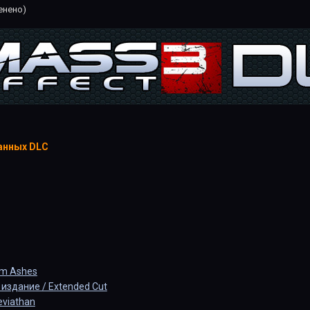
енено)
анных DLC
om Ashes
издание / Extended Cut
eviathan