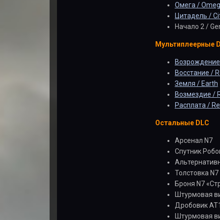
Омега / Ome
Цитадель / Ci
Начало 2 / Ge
Мультиплеерные 
Возрождение 
Восстание / R
Земля / Earth
Возмездие / R
Расплата / Re
Остальные DLC
Арсенал N7
Спутник Робо
Альтернативн
Толстовка N7
Броня N7 «Ст
Штурмовая ви
Дробовик АТ
Штурмовая ви