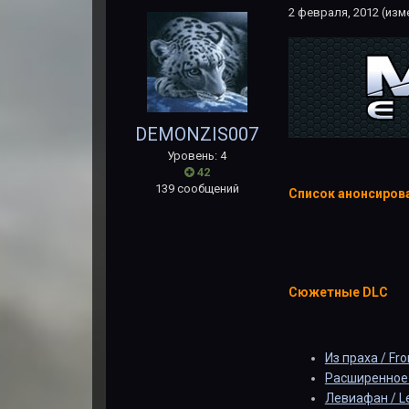
2 февраля, 2012
(изм
DEMONZIS007
Уровень: 4
42
139 сообщений
Список анонсиров
Сюжетные DLC
Из праха / Fr
Расширенное 
Левиафан / L