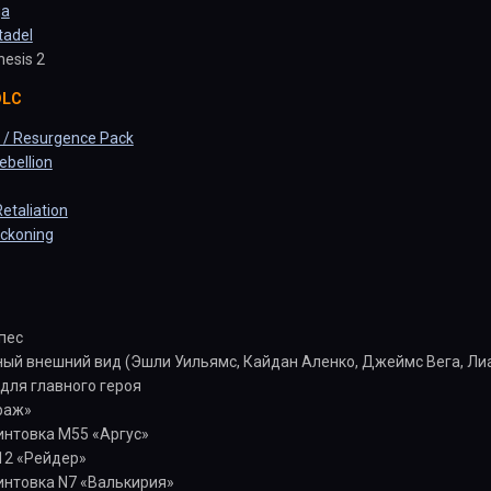
ga
tadel
nesis 2
DLC
/ Resurgence Pack
ebellion
etaliation
ckoning
пес
ый внешний вид (Эшли Уильямс, Кайдан Аленко, Джеймс Вега, Лиа
 для главного героя
раж»
нтовка М55 «Аргус»
12 «Рейдер»
нтовка N7 «Валькирия»