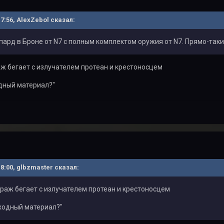
17:56, AlexZebol сказал:
пард в Броне от N7 с полным комплектом оружия от N7. Прямо-так
аж бегает с излучателем протеан и крестоносцем
одный материал?"
18:00, glbzmaster сказал:
траж бегает с излучателем протеан и крестоносцем
сходный материал?"