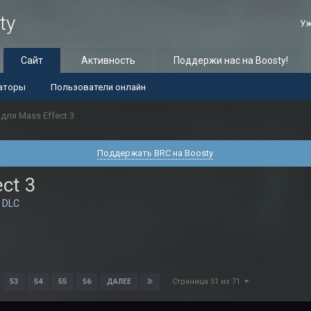
ty
Уж
Сайт
Активность
Поддержи нас на Boosty!
аторы
Пользователи онлайн
для Mass Effect 3
Поддержать BRC на Boosty
ct 3
в
DLC
Страница 51 из 71
53
54
55
56
ДАЛЕЕ