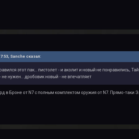
17:53, Sanche сказал:
равился этот пак... пистолет - и аколит и новый не понравились, Т
 не нужен... дробовик новый - не впечатляет
рд в Броне от N7 с полным комплектом оружия от N7. Прямо-таки 