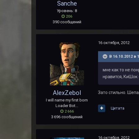
Sanche
Уровень: 8
206
390 сообщений
16 октября, 2012
В 16.10.2012 в 
мне как то не пон
нравится, КиШок -
AlexZebol
Зато стильно. Шепа
I will name my first born
Loader Bot...
Цитата
2 666
3 696 сообщений
16 октября, 2012