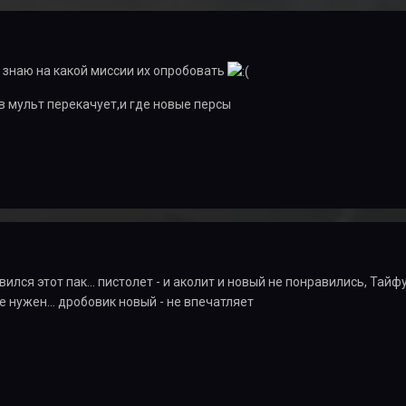
е знаю на какой миссии их опробовать
 в мульт перекачует,и где новые персы
вился этот пак... пистолет - и аколит и новый не понравились, Тай
е нужен... дробовик новый - не впечатляет