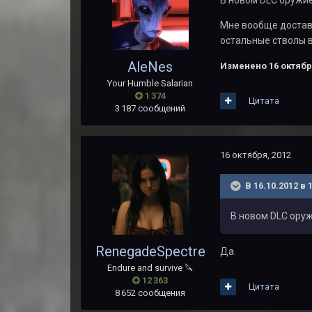
В новом DLC оружие
Мне вообще доставл
остальные стволы в
AleNes
Изменено
16 октябр
Your Humble Salarian
1 374
Цитата
3 187 сообщений
16 октября, 2012
В 16.10.2012 в 
В новом DLC оруж
RenegadeSpectre
Да.
Endure and survive 🔪
12 363
Цитата
8 652 сообщения