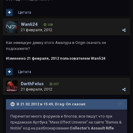
Цитата
Wanli24
108
21 февраля, 2012
Как немецкую демку этого Амалура в Origin скачать не
подскажете?
Изменено
21 февраля, 2012
пользователем Wanli24
Цитата
DarthFelus
307
21 февраля, 2012
В 21.02.2012 в 15:49, Drag-On сказал:
Перечитал много форумов и блогов, все пишут что при
предзаказе Артбука "Mass Effect Universe" на сайте "Barnes &
Noble" код на разблокирование
Collector's Assault Rifle