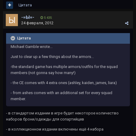
Цитата
-=Ы=-
5 435
24 февраля, 2012
Цитата
Michael Gamble wrote...
Just to clear up a few things about the armors...
-the standard game has multiple armors/outfits for the squad
members (not gonna say how many!)
- the CE comes with 4 extra ones (ashley, kaiden, james, liara)
- from ashes comes with an additional set for every squad
member.
- в стандартом издании в игре будет некоторое количество
наборов брони/одежды для сопартийцев
- в коллекционном издании включены ещё 4 набора