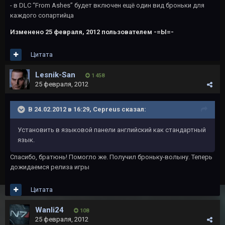
- в DLC “From Ashes” будет включен ещё один вид броньки для
каждого сопартийца
Изменено
25 февраля, 2012
пользователем -=Ы=-
Цитата
Lesnik-San
1 458
25 февраля, 2012
В 24.02.2012 в 16:29, Cepreus сказал:
Установить в языковой панели английский как стандартный
язык.
Спасибо, братюнь! Помогло же. Получил броньку-волыну. Теперь
дожидаемся релиза игры
Цитата
Wanli24
108
25 февраля, 2012