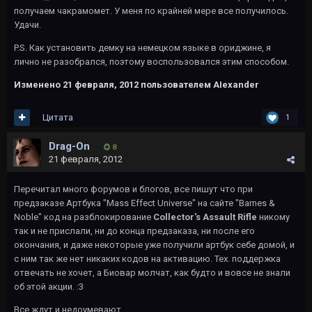
получаем чакрамомет. У меня по крайней мере все получилось.
Удачи.
P.S. Как установить демку на немецком языке в ориджине, я
лично не разобрался, поэтому воспользовался этим способом.
Изменено
21 февраля, 2012
пользователем AIexander
Цитата
1
Drag-On
8
21 февраля, 2012
Перечитал много форумов и блогов, все пишут что при
предзаказе Артбука "Mass Effect Universe" на сайте "Barnes &
Noble" код на разблокирование
Collector's Assault Rifle
никому
так и не прислали, ни до конца предзаказа, ни после его
окончания, и даже некоторые уже получили артбук себе домой, и
с ним так же нет никаких кодов на активацию. Тех. поддержка
отвечать не хочет, а Биовар молчат, как будто и вовсе не знали
об этой акции. :3
Все ждут и недоумевают.