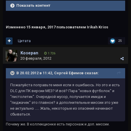
Показать контент
Изменено
15 января, 2017
пользователем Irikah Krios
Цитата
25
Kosepan
1 726
20 февраля, 2012
В 20.02.2012 в 11:42, Сергей Ефимов сказал:
Пожалуйста поправьте меня если я ошибаюсь. Но это и есть
DLC для ПК версии ME3? И всё? Пара "новых футболок" и
"пистолетик". Очередной мусор, получается имидж и
"пиджачек" это главное? а дополнительные миссии это уже
не актуально ..... Жаль, некоторые из опасений начинают
сбываться.
Почему же. В коллекционке есть персонаж и доп. миссии.