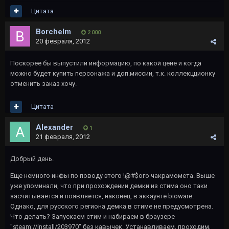
Цитата
Borchelm
2 000
20 февраля, 2012
Поскорее бы выпустили информацию, по какой цене и когда
можно будет купить персонажа и доп.миссии, т.к. коллекцционку
отменить заказ хочу.
Цитата
AIexander
1
21 февраля, 2012
Добрый день.
Еще немного инфы по поводу этого !@#$ого чакрамомета. Выше
уже упоминали, что при прохождении демки из стима оно таки
засчитывается и появляется, наконец, в аккаунте bioware.
Однако, для русского региона демка в стиме не предусмотрена.
Что делать? Запускаем стим и набираем в браузере
"steam://install/203970" без кавычек. Устанавливаем, проходим,