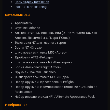
Возмездие / Retaliation
Расплата / Reckoning
Остальные DLC
Арсенал N7
Спутник Робопес
Альтернативный внешний вид (Эшли Уильямс, Кайдан
Аленко, Джеймс Вега, Лиара Т'Сони)
Толстовка N7 для главного героя
Броня N7 «Страж»
Штурмовая винтовка М55 «Аргус»
Дробовик АТ12 «Рейдер»
Штурмовая винтовка N7 «Валькирия»
Броня «Reckoner Knight Armor»
Оружие «Chakram Launcher»
Снайперская винтовка M90 «Индра»
Набор оружия «Перестрелка / Firefight»
Набор оружия «Наземное сопротивление / Groundside
Resistance»
Набор внешнего вида №1 / Alternate Appearance Pack
Изображения