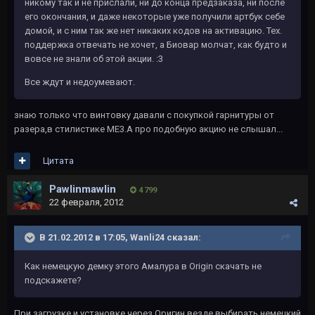
никому так и не прислали, ни до конца предзаказа, ни после
его окончания, и даже некоторые уже получили артбук себе
домой, и с ним так же нет никаких кодов на активацию. Тех.
поддержка отвечать не хочет, а Биовар молчат, как будто и
вовсе не знали об этой акции. :3
Все ждут и недоумевают.
знаю только что винтовку давали с покупкой гарнитуры от
разера,в стилистике МЕ3.А про подобную акцию не слышал...
Цитата
Pawlinmawlin
4 799
22 февраля, 2012
В 21.02.2012 в 17:05, Wanli24 сказал:
Как немецкую демку этого Амалура в Origin скачать не
подскажете?
При загрузке и установке через Оригин везде выбирать немецкий