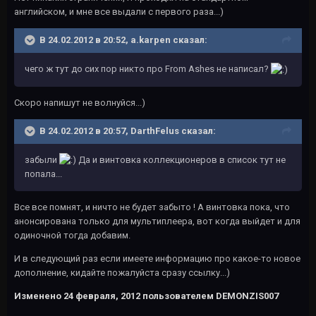
английском, и мне все выдали с первого раза...)
В 24.02.2012 в 20:52, a.karpen сказал:
чего ж тут до сих пор никто про From Ashes не написал?
Скоро напишут не волнуйся...)
В 24.02.2012 в 20:57, DarthFelus сказал:
забыли
Да и винтовка коллекционеров в список тут не
попала...
Все все помнят, и ничто не будет забыто ! А винтовка пока, что
анонсирована только для мультиплеера, вот когда выйдет и для
одиночной тогда добавим.
И в следующий раз если имеете информацию про какое-то новое
дополнение, кидайте пожалуйста сразу ссылку...)
Изменено
24 февраля, 2012
пользователем DEMONZIS007