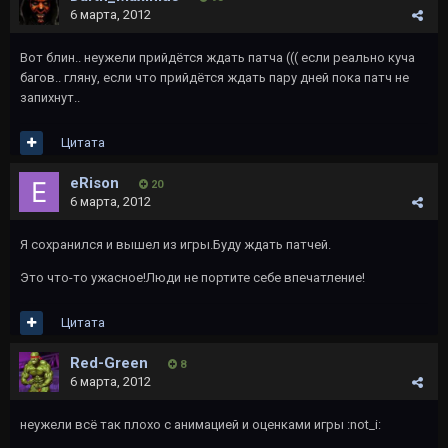
6 марта, 2012
Вот блин.. неужели прийдётся ждать патча ((( если реально куча
багов.. гляну, если что прийдётся ждать пару дней пока патч не
запихнут..
Цитата
eRison
20
6 марта, 2012
Я сохранился и вышел из игры.Буду ждать патчей.
Это что-то ужасное!Люди не портите себе впечатление!
Цитата
Red-Green
8
6 марта, 2012
неужели всё так плохо с анимацией и оценками игры :not_i: