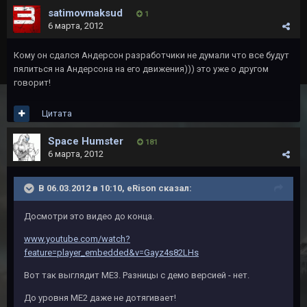
satimovmaksud
1
6 марта, 2012
Кому он сдался Андерсон разработчики не думали что все будут
пялиться на Андерсона на его движения))) это уже о другом
говорит!
Цитата
Space Humster
181
6 марта, 2012
В 06.03.2012 в 10:10, eRison сказал:
Досмотри это видео до конца.
www.youtube.com/watch?
feature=player_embedded&v=Gayz4s82LHs
Вот так выглядит ME3. Разницы с демо версией - нет.
До уровня ME2 даже не дотягивает!