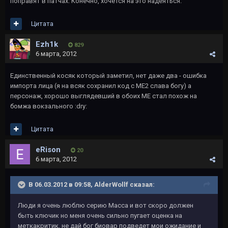
поправят в патчах. Конечно, хочется на это надеяться.
Цитата
Ezh1k
829
6 марта, 2012
Единственный косяк который заметил, нет даже два - ошибка
импорта лица (я на всяк сохранил код с ME2 слава богу) а
персонаж, хорошо выглядевший в обоих ME стал похож на
бомжа вокзального :dry:
Цитата
eRison
20
6 марта, 2012
В 06.03.2012 в 09:58, AlderWollf сказал:
Люди я очень люблю серию Масса и вот скоро должен
быть ключик но меня очень сильно пугает оценка на
меткакритик, не дай бог биовар подведет мои ожидание и