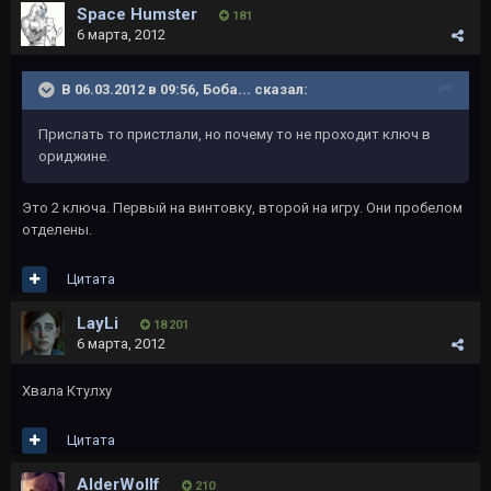
Space Humster
181
6 марта, 2012
В 06.03.2012 в 09:56, Боба... сказал:
Прислать то пристлали, но почему то не проходит ключ в
ориджине.
Это 2 ключа. Первый на винтовку, второй на игру. Они пробелом
отделены.
Цитата
LayLi
18 201
6 марта, 2012
Хвала Ктулху
Цитата
AlderWollf
210