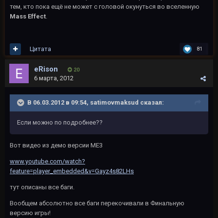
тем, кто пока ещё не может с головой окунуться во вселенную
Mass Effect
.
Цитата
81
eRison
20
6 марта, 2012
В 06.03.2012 в 09:54, satimovmaksud сказал:
Если можно по подробнее??
Вот видео из демо версии ME3
www.youtube.com/watch?
feature=player_embedded&v=Gayz4s82LHs
тут описаны все баги.
Вообщем абсолютно все баги перекочивали в Финальную
версию игры!