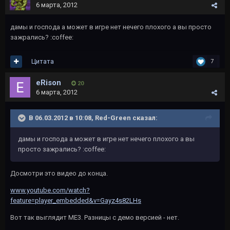
6 марта, 2012
дамы и господа а может в игре нет нечего плохого а вы просто
зажрались? :coffee:
Цитата
7
eRison
20
6 марта, 2012
В 06.03.2012 в 10:08, Red-Green сказал:
дамы и господа а может в игре нет нечего плохого а вы
просто зажрались? :coffee:
Досмотри это видео до конца.
www.youtube.com/watch?
feature=player_embedded&v=Gayz4s82LHs
Вот так выглядит ME3. Разницы с демо версией - нет.