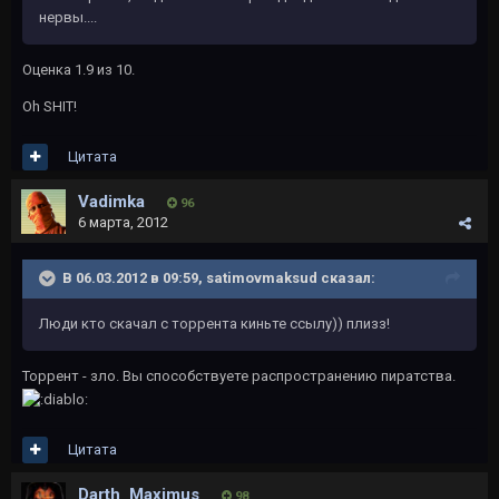
нервы....
Оценка 1.9 из 10.
Oh SHIT!
Цитата
Vadimka
96
6 марта, 2012
В 06.03.2012 в 09:59, satimovmaksud сказал:
Люди кто скачал с торрента киньте ссылу)) плизз!
Торрент - зло. Вы способствуете распространению пиратства.
Цитата
Darth_Maximus
98