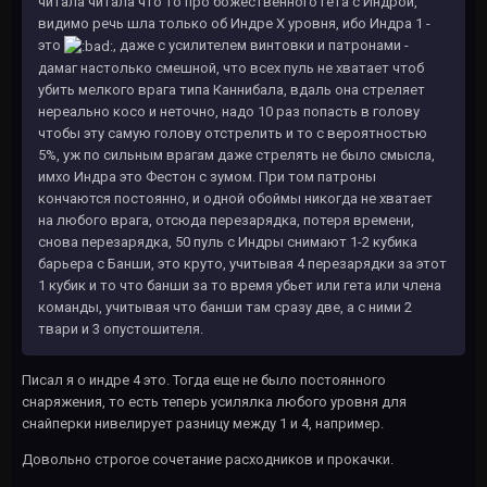
читала читала что то про божественного гета с Индрой,
видимо речь шла только об Индре Х уровня, ибо Индра 1 -
это
, даже с усилителем винтовки и патронами -
дамаг настолько смешной, что всех пуль не хватает чтоб
убить мелкого врага типа Каннибала, вдаль она стреляет
нереально косо и неточно, надо 10 раз попасть в голову
чтобы эту самую голову отстрелить и то с вероятностью
5%, уж по сильным врагам даже стрелять не было смысла,
имхо Индра это Фестон с зумом. При том патроны
кончаются постоянно, и одной обоймы никогда не хватает
на любого врага, отсюда перезарядка, потеря времени,
снова перезарядка, 50 пуль с Индры снимают 1-2 кубика
барьера с Банши, это круто, учитывая 4 перезарядки за этот
1 кубик и то что банши за то время убьет или гета или члена
команды, учитывая что банши там сразу две, а с ними 2
твари и 3 опустошителя.
Писал я о индре 4 это. Тогда еще не было постоянного
снаряжения, то есть теперь усилялка любого уровня для
снайперки нивелирует разницу между 1 и 4, например.
Довольно строгое сочетание расходников и прокачки.