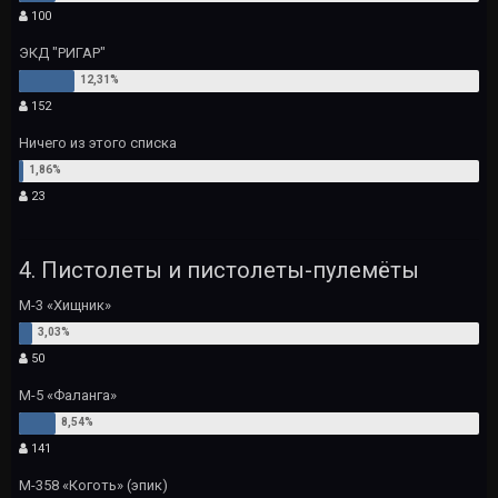
100
ЭКД "РИГАР"
152
Ничего из этого списка
23
4. Пистолеты и пистолеты-пулемёты
М-3 «Хищник»
50
М-5 «Фаланга»
141
М-358 «Коготь» (эпик)