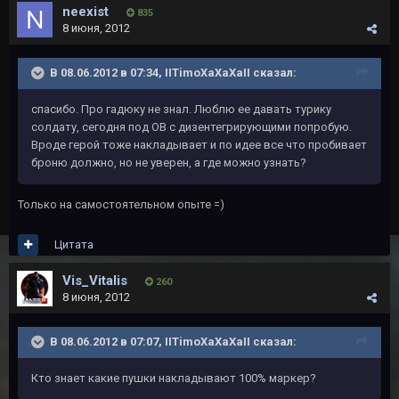
neexist
835
8 июня, 2012
В 08.06.2012 в 07:34, IITimoXaXaXaII сказал:
спасибо. Про гадюку не знал. Люблю ее давать турику
солдату, сегодня под ОВ с дизентегрирующими попробую.
Вроде герой тоже накладывает и по идее все что пробивает
броню должно, но не уверен, а где можно узнать?
Только на самостоятельном опыте =)
Цитата
Vis_Vitalis
260
8 июня, 2012
В 08.06.2012 в 07:07, IITimoXaXaXaII сказал:
Кто знает какие пушки накладывают 100% маркер?