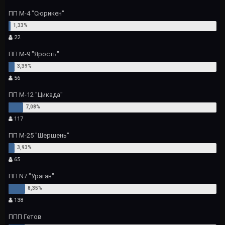
ПП М-4 "Сюрикен"
22
ПП М-9 "Ярость"
56
ПП М-12 "Цикада"
117
ПП М-25 "Шершень"
65
ПП N7 "Ураган"
138
ППП Гетов