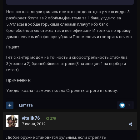
Незнаю как вы ухитрились все это проделать,но у меня индра 3
разбирает брута за 2 обоймы,фантома за 1,баншу где-то за
5.Атласы вообще горькими слезами плачут ибо баг с
бронебойностью стекла так и не пофиксили.И только по прайму
дамаг неочень ибо фонарь убрали.Про мелочь и говорить нечего.
Рецепт:
Гет с хантер модом на точность и скорострельность,стабилка
3(можно и 2),бронебойные патроны(3 на жнецов,1 на цербер и
гетов).
Применение:
Увидел козла - замочил козла.Стрелять строго в голову.
Цитата
1
vitalik76
278
7 июня, 2012
Любое оружие становится рульным, если стрелять