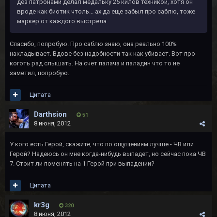
дез патронами делал медальку 25 килов техникой, хотя он
вроде как биотик чтоль... ах да еще забыл про саблю, тоже
маркер от каждого выстрела
Спасибо, попробую. Про саблю знаю, она реально 100%
накладывает. Вдове без надобности так как убивает. Вот про
коготь рад слышать. На счет палача и паладин что то не
заметил, попробую.
Цитата
Darthsion
51
8 июня, 2012
У кого есть Герой, скажите, что по ощущениям лучше - ЧВ или
Герой? Надеюсь он мне когда-нибудь выпадет, но сейчас пока ЧВ
7. Стоит ли поменять на 1 Герой при выпадении?
Цитата
kr3g
320
8 июня, 2012