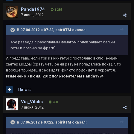
Panda1974
1 285
7 июня, 2012
В 07.06.2012 в 07:22, spiritTM сказал:
4ре разведа с разогнаным дамагом приевращает белый
геты в погоню за фраги).
А представь, если три из них геты с постоянно включенным
хантер модом (сразу четыре ни разу не попадались пока). Это
вообще трындец, всех видят, фиг кто подойдет и укроется.
Изменено
7 июня, 2012
пользователем Panda1974
Цитата
Vis_Vitalis
260
7 июня, 2012
В 07.06.2012 в 07:22, spiritTM сказал: