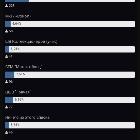
225
М-37 «Сокол»
58
ШВ Коллекционеров (уник)
41
СГМ "Молотобоец"
96
ЦШВ "Гончая"
77
Ничего из этого списка
46