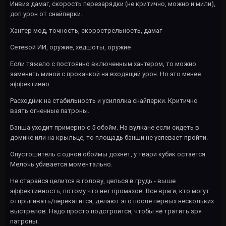
Инвиз дамаг, скорость перезарядки (не критично, можно и мили),
доп урон от снайперки.
Хантер мод, точность, скорострельность, дамаг
Сетевой ИИ, оружие, хедшоты, оружие
Если тяжело с постоянно включенным хантером, то можно
заменить миной с прокачкой на входящий урон. Но это менее
эффективно.
Расходник на стабильность и усилялка снайперки. Критично
взять огненные патроны.
Банша уходит примерно с 5 обойм. На вулкане если сидеть в
домике или на крыльце, то площадь банши не успевает пройти.
Опустошитель с одной обоймы дохнет, у твари кубик остается.
Мелочь убивается моментально.
Не старайся целится в голову, целься в грудь - выше
эффективность, потому что нет промахов. Все враги, кто могут
отпрыгивать/перекатится, делают это после первых нескольких
выстрелов. Надо просто подстроится, чтобы не тратить зря
патроны.