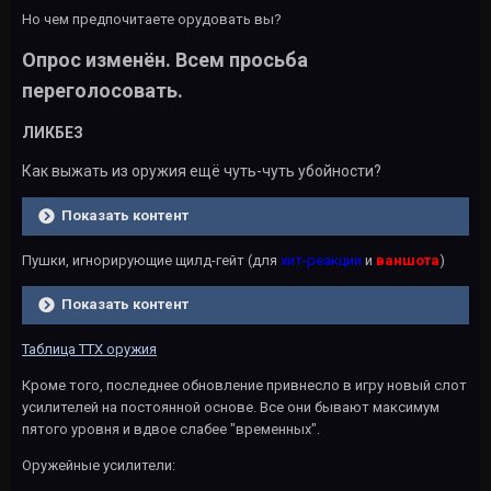
Но чем предпочитаете орудовать вы?
Опрос изменён. Всем просьба
переголосовать.
ЛИКБЕЗ
Как выжать из оружия ещё чуть-чуть убойности?
Показать контент
Пушки, игнорирующие щилд-гейт (для
хит-реакции
и
ваншота
)
Показать контент
Таблица ТТХ оружия
Кроме того, последнее обновление привнесло в игру новый слот
усилителей на постоянной основе. Все они бывают максимум
пятого уровня и вдвое слабее "временных".
Оружейные усилители: