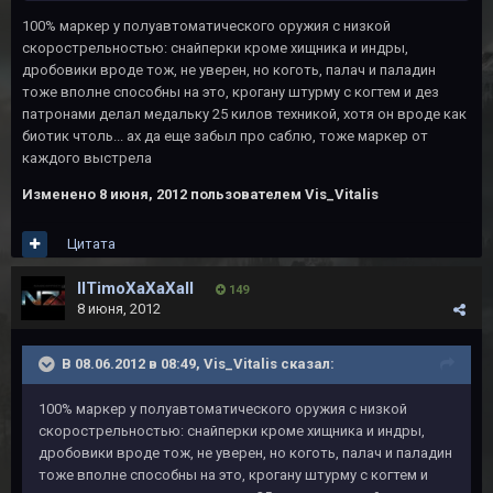
100% маркер у полуавтоматического оружия с низкой
скорострельностью: снайперки кроме хищника и индры,
дробовики вроде тож, не уверен, но коготь, палач и паладин
тоже вполне способны на это, крогану штурму с когтем и дез
патронами делал медальку 25 килов техникой, хотя он вроде как
биотик чтоль... ах да еще забыл про саблю, тоже маркер от
каждого выстрела
Изменено
8 июня, 2012
пользователем Vis_Vitalis
Цитата
IITimoXaXaXaII
149
8 июня, 2012
В 08.06.2012 в 08:49, Vis_Vitalis сказал:
100% маркер у полуавтоматического оружия с низкой
скорострельностью: снайперки кроме хищника и индры,
дробовики вроде тож, не уверен, но коготь, палач и паладин
тоже вполне способны на это, крогану штурму с когтем и