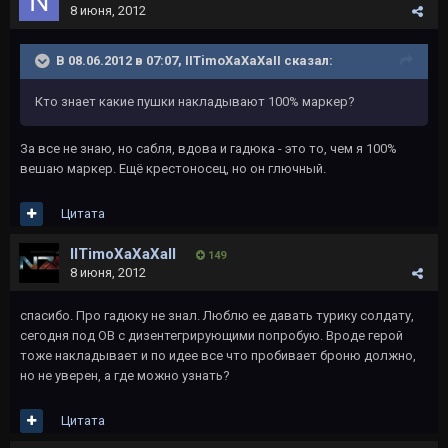
8 июня, 2012
В 08.06.2012 в 07:07, IITimoXaXaXaII сказал:
Кто знает какие пушки накладывают 100% маркер?
За все не знаю, но сабля, вдова и гадюка - это то, чем я 100%
вешаю маркер. Ещё крестоносец, но он глючный.
Цитата
IITimoXaXaXaII
149
8 июня, 2012
спасибо. Про гадюку не знал. Люблю ее давать турику солдату,
сегодня под ОВ с дизентегрирующими попробую. Вроде герой
тоже накладывает и по идее все что пробивает броню должно,
но не уверен, а где можно узнать?
Цитата