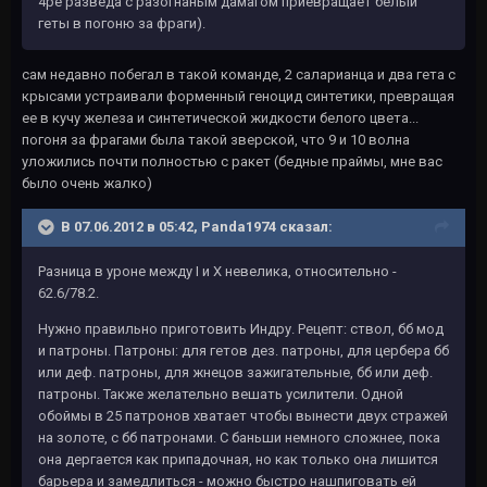
4ре разведа с разогнаным дамагом приевращает белый
геты в погоню за фраги).
сам недавно побегал в такой команде, 2 саларианца и два гета с
крысами устраивали форменный геноцид синтетики, превращая
ее в кучу железа и синтетической жидкости белого цвета...
погоня за фрагами была такой зверской, что 9 и 10 волна
уложились почти полностью с ракет (бедные праймы, мне вас
было очень жалко)
В 07.06.2012 в 05:42, Panda1974 сказал:
Разница в уроне между I и X невелика, относительно -
62.6/78.2.
Нужно правильно приготовить Индру. Рецепт: ствол, бб мод
и патроны. Патроны: для гетов дез. патроны, для цербера бб
или деф. патроны, для жнецов зажигательные, бб или деф.
патроны. Также желательно вешать усилители. Одной
обоймы в 25 патронов хватает чтобы вынести двух стражей
на золоте, с бб патронами. С баньши немного сложнее, пока
она дергается как припадочная, но как только она лишится
барьера и замедлиться - можно быстро нашпиговать ей