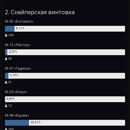
2. Снайперская винтовка
М-92 «Богомол»
109
М-13 «Раптор»
34
М-97 «Гадюка»
51
М-29 «Клык»
12
М-98 «Вдова»
269