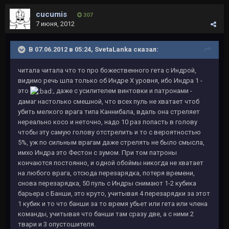
cucumis
307
7 июня, 2012
В 07.06.2012 в 05:24, SvetaLanka сказал:
читала читала что то про божественного гета с Индрой,
видимо речь шла только об Индре Х уровня, ибо Индра 1 -
это
, даже с усилителем винтовки и патронами -
дамаг настолько смешной, что всех пуль не хватает чтоб
убить мелкого врага типа Каннибала, вдаль она стреляет
нереально косо и неточно, надо 10 раз попасть в голову
чтобы эту самую голову отстрелить и то с вероятностью
5%, уж по сильным врагам даже стрелять не было смысла,
имхо Индра это Фестон с зумом. При том патроны
кончаются постоянно, и одной обоймы никогда не хватает
на любого врага, отсюда перезарядка, потеря времени,
снова перезарядка, 50 пуль с Индры снимают 1-2 кубика
барьера с Банши, это круто, учитывая 4 перезарядки за этот
1 кубик и то что банши за то время убьет или гета или члена
команды, учитывая что банши там сразу две, а с ними 2
твари и 3 опустошителя.