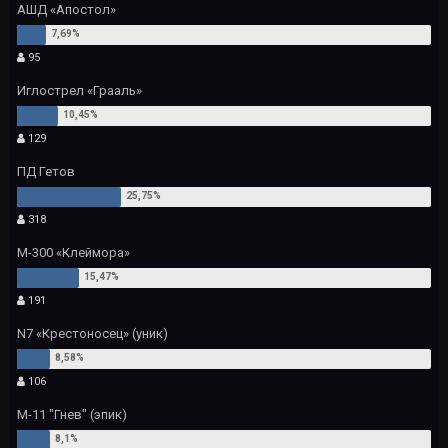
АШД «Апостол»
95
Иглострел «Грааль»
129
ПД Гетов
318
М-300 «Клеймора»
191
N7 «Крестоносец» (уник)
106
М-11 "Гнев" (эпик)