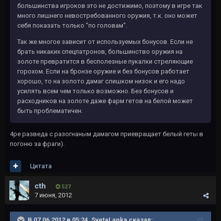
большинства игроков это не достижимо, поэтому в игре так
много лишнего невостребованного оружия, т.к. оно может
себя показать только "по головам".
Так же многое зависит от используемых бонусов. Если не
брать никаких спецпатронов, большинство оружия на
золоте превратится в бесполезные пукалки стреляющие
горохом. Если на бронзе оружие и без бонусов работает
хорошо, то на золото дамаг слишком низок и его надо
усилять всем чем только возможно. Без бонусов и
расходников на золоте даже фарм гетов на белой может
быть проблематичен.
4ре разведа с разогнаным дамагом приевращает белый геты в
погоню за фраги).
Цитата
cth
527
7 июня, 2012
В 07.06.2012 в 05:24, SvetaLanka сказал: