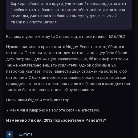
барьера с Банши, это круто, учитывая 4 перезарядки за этот
1 кубик и то что банши за то время убьет или гета или члена
команды, учитывая что банши там сразу две, а с ними 2
твари и 3 опустошителя.
Разница в уроне между I и X невелика, относительно - 62.6/78.2.
Нужно правильно приготовить Индру. Рецепт: ствол, бб мод и
патроны. Патроны: для гетов дез. патроны, для цербера бб или
деф. патроны, для жнецов зажигательные, бб или деф. патроны.
Также желательно вешать усилители. Одной обоймы в 25
патронов хватает чтобы вынести двух стражей на золоте, с бб
патронами. С баньши немного сложнее, пока она дергается как
припадочная, но как только она лишится барьера и замедлиться
- можно быстро нашпиговать ей пузо свинцом.
Не лишним будет и стабилизатор.
У меня VIII и ущербно на золоте себя не чувствую.
Изменено
7 июня, 2012
пользователем Panda1974
Цитата