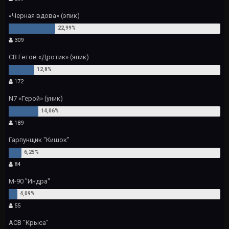
«Черная вдова» (эпик)
309
СВ Гетов «Дротик» (эпик)
172
N7 «Герой» (уник)
189
Гарпунщик "Кишок"
84
М-90 "Индра"
55
АСВ "Крыса"