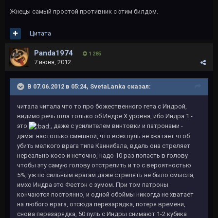
Жнецы самый простой противник с этим билдом.
Цитата
Panda1974
1 285
7 июня, 2012
В 07.06.2012 в 05:24, SvetaLanka сказал:
читала читала что то про божественного гета с Индрой,
видимо речь шла только об Индре Х уровня, ибо Индра 1 -
это
, даже с усилителем винтовки и патронами -
дамаг настолько смешной, что всех пуль не хватает чтоб
убить мелкого врага типа Каннибала, вдаль она стреляет
нереально косо и неточно, надо 10 раз попасть в голову
чтобы эту самую голову отстрелить и то с вероятностью
5%, уж по сильным врагам даже стрелять не было смысла,
имхо Индра это Фестон с зумом. При том патроны
кончаются постоянно, и одной обоймы никогда не хватает
на любого врага, отсюда перезарядка, потеря времени,
снова перезарядка, 50 пуль с Индры снимают 1-2 кубика