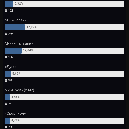
121
М-6 «Палач»
296
М-77 «Паладин»
232
«Дуга»
98
N7 «Орёл» (уник)
74
«Скорпион»
79