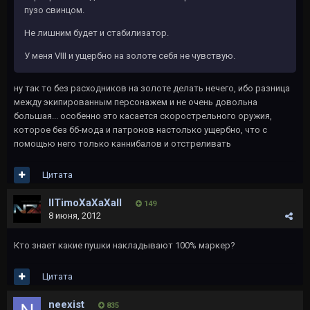
пузо свинцом.
Не лишним будет и стабилизатор.
У меня VIII и ущербно на золоте себя не чувствую.
ну так то без расходников на золоте делать нечего, ибо разница
между экипированным персонажем и не очень довольна
большая... особенно это касается скорострельного оружия,
которое без бб-мода и патронов настолько ущербно, что с
помощью него только каннибалов и отстреливать
Цитата
IITimoXaXaXaII
149
8 июня, 2012
Кто знает какие пушки накладывают 100% маркер?
Цитата
neexist
835