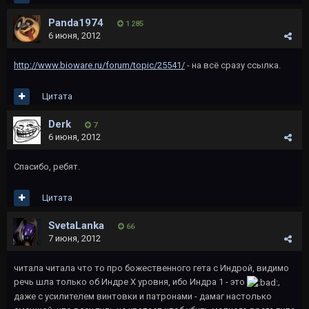
Panda1974
1 285
6 июня, 2012
http://www.bioware.ru/forum/topic/25541/
- на всё сразу ссылка.
Цитата
Derk
7
6 июня, 2012
Спасибо, ребят.
Цитата
SvetaLanka
66
7 июня, 2012
читала читала что то про божественного гета с Индрой, видимо
речь шла только об Индре Х уровня, ибо Индра 1 - это
,
даже с усилителем винтовки и патронами - дамаг настолько