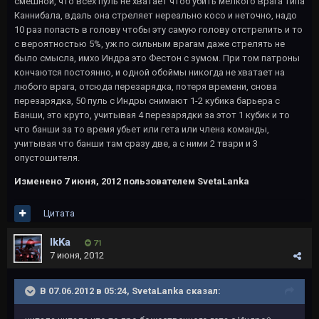
смешной, что всех пуль не хватает чтоб убить мелкого врага типа
Каннибала, вдаль она стреляет нереально косо и неточно, надо
10 раз попасть в голову чтобы эту самую голову отстрелить и то
с вероятностью 5%, уж по сильным врагам даже стрелять не
было смысла, имхо Индра это Фестон с зумом. При том патроны
кончаются постоянно, и одной обоймы никогда не хватает на
любого врага, отсюда перезарядка, потеря времени, снова
перезарядка, 50 пуль с Индры снимают 1-2 кубика барьера с
Банши, это круто, учитывая 4 перезарядки за этот 1 кубик и то
что банши за то время убьет или гета или члена команды,
учитывая что банши там сразу две, а с ними 2 твари и 3
опустошителя.
Изменено
7 июня, 2012
пользователем SvetaLanka
Цитата
IkKa
71
7 июня, 2012
В 07.06.2012 в 05:24, SvetaLanka сказал: