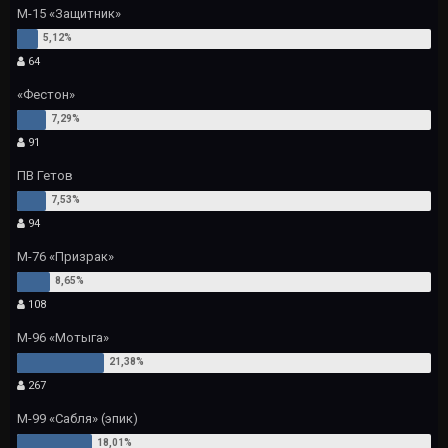
М-15 «Защитник»
64
«Фестон»
91
ПВ Гетов
94
М-76 «Призрак»
108
М-96 «Мотыга»
267
М-99 «Сабля» (эпик)