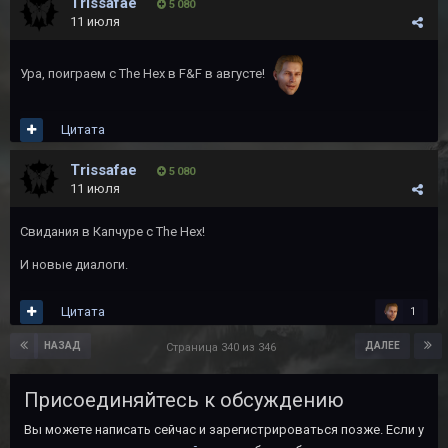
Trissafae
5 080
11 июля
Ура, поиграем с The Hex в F&F в августе!
Цитата
Trissafae
5 080
11 июля
Свидания в Капчуре с The Hex!
И новые диалоги.
Цитата
1
НАЗАД
ДАЛЕЕ
Страница 340 из 346
Присоединяйтесь к обсуждению
Вы можете написать сейчас и зарегистрироваться позже. Если у