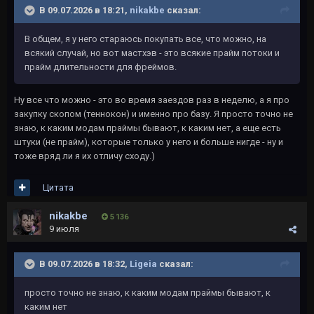
В 09.07.2026 в 18:21,
nikakbe
сказал:
В общем, я у него стараюсь покупать все, что можно, на
всякий случай, но вот мастхэв - это всякие прайм потоки и
прайм длительности для фреймов.
Ну все что можно - это во время заездов раз в неделю, а я про
закупку скопом (теннокон) и именно про базу. Я просто точно не
знаю, к каким модам праймы бывают, к каким нет, а еще есть
штуки (не прайм), которые только у него и больше нигде - ну и
тоже вряд ли я их отличу сходу.)
Цитата
nikakbe
5 136
9 июля
В 09.07.2026 в 18:32,
Ligeia
сказал:
просто точно не знаю, к каким модам праймы бывают, к
каким нет