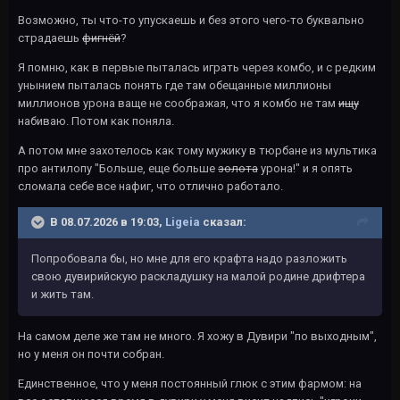
Возможно, ты что-то упускаешь и без этого чего-то буквально
страдаешь
фигнёй
?
Я помню, как в первые пыталась играть через комбо, и с редким
унынием пыталась понять где там обещанные миллионы
миллионов урона ваще не соображая, что я комбо не там
ищу
набиваю. Потом как поняла.
А потом мне захотелось как тому мужику в тюрбане из мультика
про антилопу "Больше, еще больше
золота
урона!" и я опять
сломала себе все нафиг, что отлично работало.
В 08.07.2026 в 19:03,
Ligeia
сказал:
Попробовала бы, но мне для его крафта надо разложить
свою дувирийскую раскладушку на малой родине дрифтера
и жить там.
На самом деле же там не много. Я хожу в Дувири "по выходным",
но у меня он почти собран.
Единственное, что у меня постоянный глюк с этим фармом: на