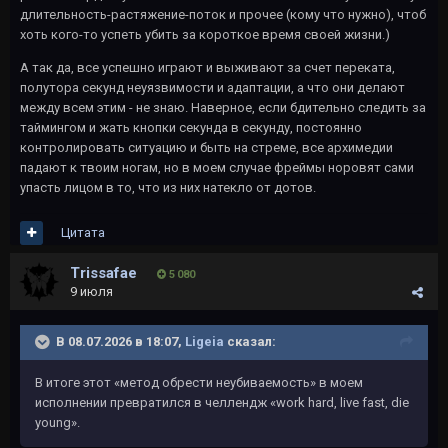
длительность-растяжение-поток и прочее (кому что нужно), чтоб
хоть кого-то успеть убить за короткое время своей жизни.)
А так да, все успешно играют и выживают за счет переката,
полутора секунд неуязвимости и адаптации, а что они делают
между всем этим - не знаю. Наверное, если бдительно следить за
таймингом и жать кнопки секунда в секунду, постоянно
контролировать ситуацию и быть на стреме, все архимедии
падают к твоим ногам, но в моем случае фреймы норовят сами
упасть лицом в то, что из них натекло от дотов.
Цитата
Trissafae
5 080
9 июля
В 08.07.2026 в 18:07,
Ligeia
сказал:
В итоге этот «метод обрести неубиваемость» в моем
исполнении превратился в челлендж «work hard, live fast, die
young».