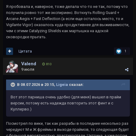
Я пробовала и, наверное, тоже делала что-то не так, потому что
получила ровно тот же экспириенс. Воткнуть Rolling Guard +
Arcane Aegis + Fast Deflection (а если еще осталось место, то и
Vigilante Vigor) оказалось куда продуктивнее для выживаемости,
чем с этими
Catalyzing Shields как мартышка на адской
сковородке прыгать.
Цитата
1
Valend
810
9 июля
В 08.07.2026 в 20:15,
Ligeia
сказал:
Вот этот парниша очень удобно (для меня) вышел в прайм
версии, потому есть надежда повторить этот финт и с
Куллерво.)
Посмотрел по вики, так как разрабы в последние несколько раз
чередуют М и Ж фреймы в выходе праймов, то следующая будет
с большой вероятностью, прастихоспаде, Цитрина, а уже потом