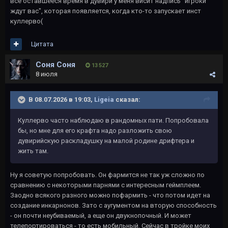
все оставшееся время в дувири у меня висит надпись "игроки
ждут вас", которая появляется, когда кто-то запускает инст
куллерво(
Цитата
Соня Соня
13 527
8 июля
В 08.07.2026 в 19:03,
Ligeia
сказал:
Куллерво часто наблюдаю в рандомных пати. Попробовала
бы, но мне для его крафта надо разложить свою
дувирийскую раскладушку на малой родине дрифтера и
жить там.
Ну я советую попробовать. Он фармится не так уж сложно по
сравнению с некоторыми парнями с интересным геймплеем.
Заодно всякого разного можно пофармить - что потом идет на
создание инкарнонов. Зато с аугументом на вторую способность
- он почти неубиваемый, а еще он двукнопочный. И может
телепортироваться - то есть мобильный. Сейчас в тройке моих