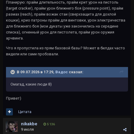
Планирую: прайм длительность, прайм крит урон на пистоль
(target cracker), прайм урон ближнего боя (pressure point), прайм
размах (reach), прайм вожак стаи (сверхзащита для дохлой
кошки), крио патроны прайм для винтовки, урон электричества
для ближнего боя (мои дукаты уже закончились на середине
списка), огненный урон для пистолета, прайм урон оружия
арчвинга.
Что я пропустила из прям базовой базы? Может в билдах часто
видели или сами пробовали.
В 09.07.2026 в 17:29,
Вадос
сказал:
Омагад, какие люди 8)
Привет)
Цитата
nikakbe
5 136
9 июля