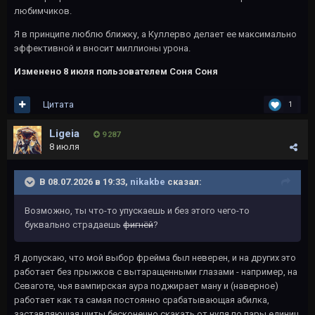
любимчиков.
Я в принципе люблю ближку, а Куллерво делает ее максимально
эффективной и вносит миллионы урона.
Изменено
8 июля
пользователем Соня Соня
Цитата
1
Ligeia
9 287
8 июля
В 08.07.2026 в 19:33,
nikakbe
сказал:
Возможно, ты что-то упускаешь и без этого чего-то
буквально страдаешь
фигнёй
?
Я допускаю, что мой выбор фрейма был неверен, и на других это
работает без прыжков с вытаращенными глазами - например, на
Севаготе, чья вампирская аура поджирает ману и (наверное)
работает как та самая постоянно срабатывающая абилка,
заставляющая щиты бесконечно скакать от нуля по пары единиц