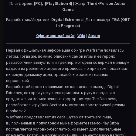
Платформы:
[PC],
[PlayStation 4]
| Жанр:
Third-Person Action
Game
Разработчик/Издатель:
Digital Extremes
| Дата выхода:
TBA (OBT
In Progress)
Официальный сайт
|
Wiki
|
Steam
Первая официальная информация об игре Warframe появилась
летом. Тогда же, помимо описания самой игры и ее героях,
разработчики выпустили и трейлер, который содержал минимум
кадров из реального игрового процесса, но при этом показывал
высокую динамику игры, враждебные расы и главных
персонажей.
Разработкой проекта занимается канадская команда Digital
Extremes, которая уже успела приложить руку к созданию
продолжения великолепного хоррор-шутера The Darkness,
разработала игру Dark Sector и многопользовательский режим
Bioshock 2.
Warframe представляет из себя шутер от третьего лица,
выполненный в популярном ныне формате Free-to-Play (игра
поставляется условно-бесплатно, но имеет дополнительные
предметы, которые можно купить лишь за настоящую валюту).