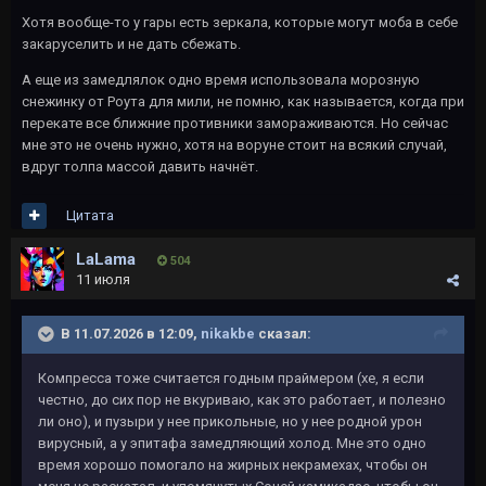
Хотя вообще-то у гары есть зеркала, которые могут моба в себе
закаруселить и не дать сбежать.
А еще из замедлялок одно время использовала морозную
снежинку от Роута для мили, не помню, как называется, когда при
перекате все ближние противники замораживаются. Но сейчас
мне это не очень нужно, хотя на воруне стоит на всякий случай,
вдруг толпа массой давить начнёт.
Цитата
LaLama
504
11 июля
В 11.07.2026 в 12:09,
nikakbe
сказал:
Компресса тоже считается годным праймером (хе, я если
честно, до сих пор не вкуриваю, как это работает, и полезно
ли оно), и пузыри у нее прикольные, но у нее родной урон
вирусный, а у эпитафа замедляющий холод. Мне это одно
время хорошо помогало на жирных некрамехах, чтобы он