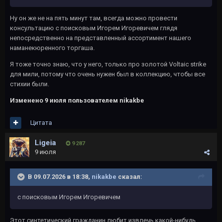
Ну он же не на пять минут там, всегда можно провести
консультацию с поисковым Игорем Игоревичем глядя
непосредственно на представленный ассортимент нашего
наманекюренного торгаша.
Я тоже точно знаю, что у него, только про золотой Voltaic strike
для мили, потому что очень нужен был в коллекцию, чтобы все
стихии были.
Изменено
9 июля
пользователем nikakbe
Цитата
Ligeia
9 287
9 июля
В 09.07.2026 в 18:38,
nikakbe
сказал:
с поисковым Игорем Игоревичем
Этот синтетический гражданин любит извлечь какой-нибудь