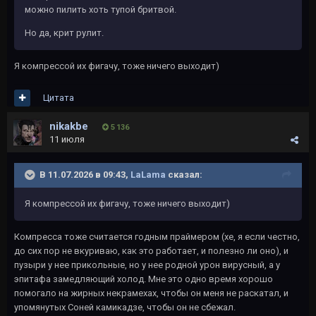
можно пилить хоть тупой бритвой.
Но да, крит рулит.
Я компрессой их фигачу, тоже ничего выходит)
Цитата
nikakbe
5 136
11 июля
В 11.07.2026 в 09:43,
LaLama
сказал:
Я компрессой их фигачу, тоже ничего выходит)
Компресса тоже считается годным праймером (хе, я если честно,
до сих пор не вкуриваю, как это работает, и полезно ли оно), и
пузыри у нее прикольные, но у нее родной урон вирусный, а у
эпитафа замедляющий холод. Мне это одно время хорошо
помогало на жирных некрамехах, чтобы он меня не раскатал, и
упомянутых Соней камикадзе, чтобы он не сбежал.