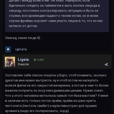
делают между всем этим - не знаю. Наверное, если
бдительно следить за таймингом и жать кнопки секунда в
секунду, постоянно контролировать ситуацию и быть на
стреме, все архимедии падают к твоим ногам, но в моем
случае фреймы норовят сами упасть лицом в то, что из них
натекло от дотов.
Омагад, какие люди 8)
Цитата
Ligeia
9 287
9 июля
Составляю себе список покупок у Баро, чтоб понимать, сколько
дукатов мне нужно вытрясти, ну и чтоб потом не наскупать
всякой фигни на его закрытой вечеринке, а потом в чем-то более
важном получить по носу неподъемными ценами. Нужен совет.
Что у этого человека-мотылька самый топ-база-мастхэв? У меня
в наличии есть только поток прайм, прайм на шанс крита
пистолета (пистоль гамбит) и мультивыстрел для оружия
арчвинга (надо его поляризовать, чорд).