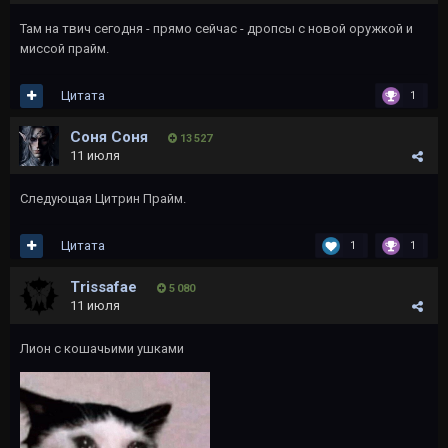
Там на твич сегодня - прямо сейчас - дропсы с новой оружкой и
миссой прайм.
Цитата
1
Соня Соня
13 527
11 июля
Следующая Цитрин Прайм.
Цитата
1
1
Trissafae
5 080
11 июля
Лион с кошачьими ушками