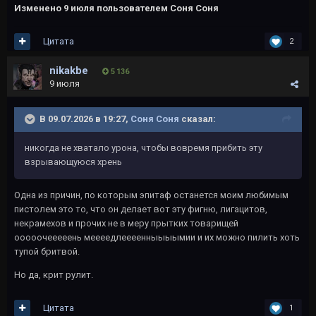
Изменено
9 июля
пользователем Соня Соня
Цитата
2
nikakbe
5 136
9 июля
В 09.07.2026 в 19:27,
Соня Соня
сказал:
никогда не хватало урона, чтобы вовремя прибить эту
взрывающуюся хрень
Одна из причин, по которым эпитаф останется моим любимым
пистолем это то, что он делает вот эту фигню, лигацитов,
некрамехов и прочих не в меру прытких товарищей
ооооочееееень меееедлеееенныыыымии и их можно пилить хоть
тупой бритвой.
Но да, крит рулит.
Цитата
1