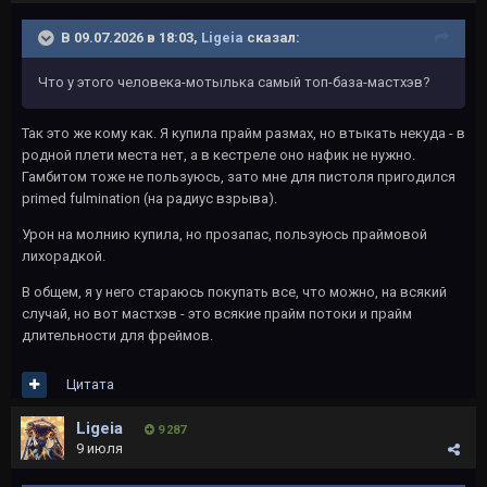
В 09.07.2026 в 18:03,
Ligeia
сказал:
Что у этого человека-мотылька самый топ-база-мастхэв?
Так это же кому как. Я купила прайм размах, но втыкать некуда - в
родной плети места нет, а в кестреле оно нафик не нужно.
Гамбитом тоже не пользуюсь, зато мне для пистоля пригодился
primed fulmination (на радиус взрыва).
Урон на молнию купила, но прозапас, пользуюсь праймовой
лихорадкой.
В общем, я у него стараюсь покупать все, что можно, на всякий
случай, но вот мастхэв - это всякие прайм потоки и прайм
длительности для фреймов.
Цитата
Ligeia
9 287
9 июля