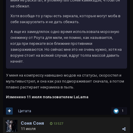
меня не раскатал, и упомянутых Соней камикадзе, чтобы он
не сбежал.
Хотя вообще-то у гары есть зеркала, которые могут моба в
себе закаруселить и не дать сбежать.
А еще из замедлялок одно время использовала морозную
снежинку от Роута для мили, не помню, как называется,
когда при перекате все ближние противники
замораживаются. Но сейчас мне это не очень нужно, хотя на
воруне стоит на всякий случай, вдруг толпа массой давить
начнёт.
У меня на компрессу навешано модов на статусы, скоростел и
мультивыстрел, и она как раз подмораживает сначала, а потом
плавно растирает некрамеха в пыль.
Изменено
11 июля
пользователем LaLama
Цитата
1
Соня Соня
13 527
11 июля