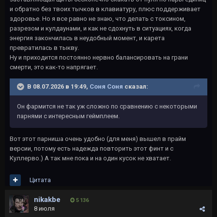
и обратно без твоих тычков в клавиатуру, плюс поддерживает
здоровье. Но я все равно не знаю, что делать с токсином,
разрезом и кулдаунами, и как не сдохнуть в ситуациях, когда
энергия закончилась в неудобный момент, и карета
превратилась в тыкву.
Ну и приходится постоянно нервно балансировать на грани
смерти, это как-то напрягает.
В 08.07.2026 в 19:49,
Соня Соня
сказал:
Он фармится не так уж сложно по сравнению с некоторыми
парнями с интересным геймплеем.
Вот этот парниша очень удобно (для меня) вышел в прайм
версии, потому есть надежда повторить этот финт и с
Куллерво.) А так мне пока и на один кусок не хватает.
Цитата
nikakbe
5 136
8 июля