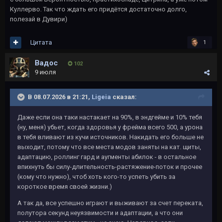
Куллерво. Так что ждать его придётся достаточно долго,
полезай в Дувири)
Цитата
1
Вадос
102
9 июля
В 08.07.2026 в 21:21,
Ligeia
сказал:
Даже если она таки настакает на 90%, в эндгейме и 10% тебя
(ну, меня) убьет, когда здоровья у фрейма всего 500, а урона
в тебя вливают из кучи источников. Накидать его больше не
выходит, потому что все места модов заняты на кат. щиты,
адаптацию, роллинг гард и аугменты абилок - в остальное
впихнуть бы силу-длительность-растяжение-поток и прочее
(кому что нужно), чтоб хоть кого-то успеть убить за
короткое время своей жизни.)
А так да, все успешно играют и выживают за счет переката,
полутора секунд неуязвимости и адаптации, а что они