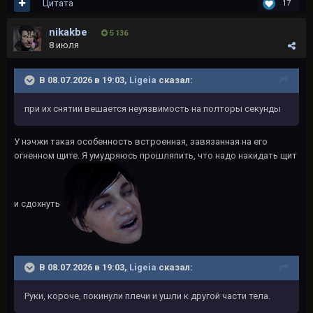
Цитата
17
nikakbe
5 136
8 июля
В 08.07.2026 в 19:03,
Ligeia
сказал:
при их снятии вешается неуязвимость на полторы секунды
У нэчжи такая особенность встроенная, завязанная на его
огненном щите. Я умудряюсь прошляпить, что надо накидать щит
и сдохнуть
В 08.07.2026 в 19:03,
Ligeia
сказал:
Руки, короче, покинули плечи и ушли к другой части тела.