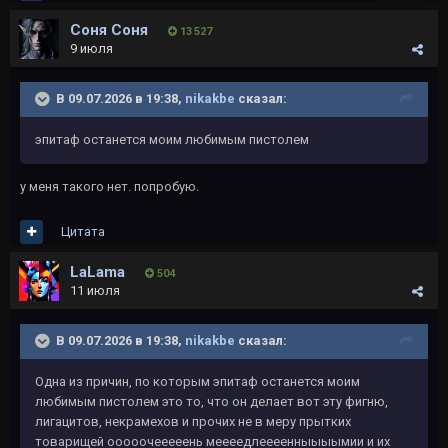
Соня Соня
13 527
9 июля
В 09.07.2026 в 19:38,
nikakbe
сказал:
эпитаф останется моим любимым пистолем
у меня такого нет. попробую.
Цитата
LaLama
504
11 июля
В 09.07.2026 в 19:38,
nikakbe
сказал:
Одна из причин, по которым эпитаф останется моим
любимым пистолем это то, что он делает вот эту фигню,
лигацитов, некрамехов и прочих не в меру прытких
товарищей ооооочееееень меееедлеееенныыыымии и их