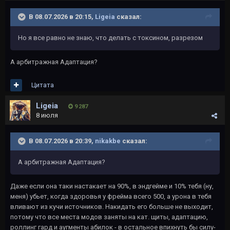
В 08.07.2026 в 20:15,
Ligeia
сказал:
Но я все равно не знаю, что делать с токсином, разрезом
А арбитражная Адаптация?
Цитата
Ligeia
9 287
8 июля
В 08.07.2026 в 20:39,
nikakbe
сказал:
А арбитражная Адаптация?
Даже если она таки настакает на 90%, в эндгейме и 10% тебя (ну,
меня) убьет, когда здоровья у фрейма всего 500, а урона в тебя
вливают из кучи источников. Накидать его больше не выходит,
потому что все места модов заняты на кат. щиты, адаптацию,
роллинг гард и аугменты абилок - в остальное впихнуть бы силу-