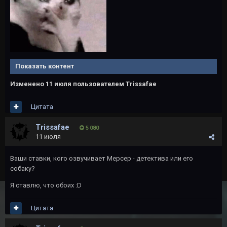
Показать контент
Изменено
11 июля
пользователем Trissafae
Цитата
Trissafae
5 080
11 июля
Ваши ставки, кого озвучивает Мерсер - детектива или его
собаку?
Я ставлю, что обоих
:D
Цитата