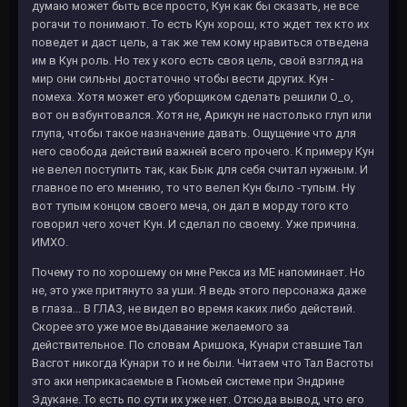
думаю может быть все просто, Кун как бы сказать, не все
рогачи то понимают. То есть Кун хорош, кто ждет тех кто их
поведет и даст цель, а так же тем кому нравиться отведена
им в Кун роль. Но тех у кого есть своя цель, свой взгляд на
мир они сильны достаточно чтобы вести других. Кун -
помеха. Хотя может его уборщиком сделать решили O_o,
вот он взбунтовался. Хотя не, Арикун не настолько глуп или
глупа, чтобы такое назначение давать. Ощущение что для
него свобода действий важней всего прочего. К примеру Кун
не велел поступить так, как Бык для себя считал нужным. И
главное по его мнению, то что велел Кун было -тупым. Ну
вот тупым концом своего меча, он дал в морду того кто
говорил чего хочет Кун. И сделал по своему. Уже причина.
ИМХО.
Почему то по хорошему он мне Рекса из МЕ напоминает. Но
не, это уже притянуто за уши. Я ведь этого персонажа даже
в глаза... В ГЛАЗ, не видел во время каких либо действий.
Скорее это уже мое выдавание желаемого за
действительное. По словам Аришока, Кунари ставшие Тал
Васгот никогда Кунари то и не были. Читаем что Тал Васготы
это аки неприкасаемые в Гномьей системе при Эндрине
Эдукане. То есть по сути их уже нет. Отсюда вывод, что его