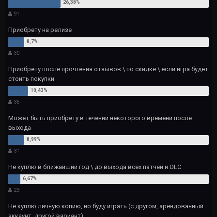
91
Приобрету на релизе
30
Приобрету после прочтения отзывов \ по скидке \ если игра будет
стоить покупки
36
Может быть приобрету в течении некоторого времени после
выхода
31
Не куплю в ближайший год \ до выхода всех патчей и DLC
23
Не куплю личную копию, но буду играть (с другом, арендованный
аккаунт, другой вариант)