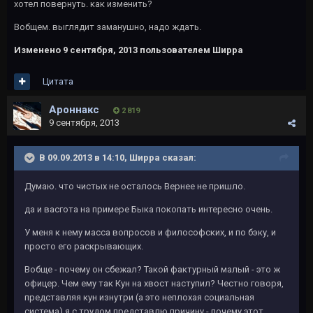
хотел повернуть. как изменить?
Вобщем. выглядит заманушно, надо ждать.
Изменено
9 сентября, 2013
пользователем Ширра
Цитата
Ароннакс
2 819
9 сентября, 2013
В 09.09.2013 в 14:10, Ширра сказал:
Думаю. что чистых не осталось Вернее не пришло.
да и васгота на примере Быка покопать интересно очень.
У меня к нему масса вопросов и философских, и по бэку, и
просто его раскрывающих.
Вобще - почему он сбежал? Такой фактурный малый - это ж
офицер. Чем ему так Кун на хвост наступил? Честно говоря,
представляя кун изнутри (а это неплохая социальная
система) я с трудом представлю причину - почему этот