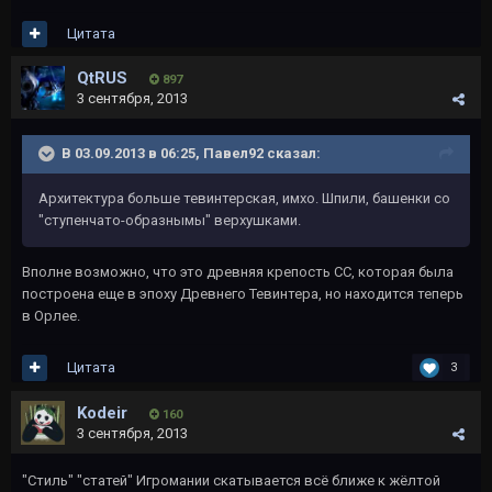
Цитата
QtRUS
897
3 сентября, 2013
В 03.09.2013 в 06:25, Павел92 сказал:
Архитектура больше тевинтерская, имхо. Шпили, башенки со
"ступенчато-образнымы" верхушками.
Вполне возможно, что это древняя крепость СС, которая была
построена еще в эпоху Древнего Тевинтера, но находится теперь
в Орлее.
Цитата
3
Kodeir
160
3 сентября, 2013
"Стиль" "статей" Игромании скатывается всё ближе к жёлтой