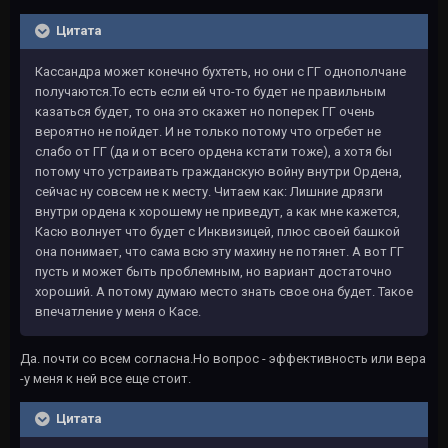
Цитата
Кассандра может конечно бухтеть, но они с ГГ однополчане
получаются.То есть если ей что-то будет не правильным
казаться будет, то она это скажет но поперек ГГ очень
вероятно не пойдет. И не только потому что огребет не
слабо от ГГ (да и от всего ордена кстати тоже), а хотя бы
потому что устраивать гражданскую войну внутри Ордена,
сейчас ну совсем не к месту. Читаем как: Лишние дрязги
внутри ордена к хорошему не приведут, а как мне кажется,
Касю волнует что будет с Инквизицей, плюс своей башкой
она понимает, что сама всю эту махину не потянет. А вот ГГ
пусть и может быть проблемным, но вариант достаточно
хороший. А потому думаю место знать свое она будет. Такое
впечатление у меня о Касе.
Да. почти со всем согласна.Но вопрос - эффективность или вера
-у меня к ней все еще стоит.
Цитата