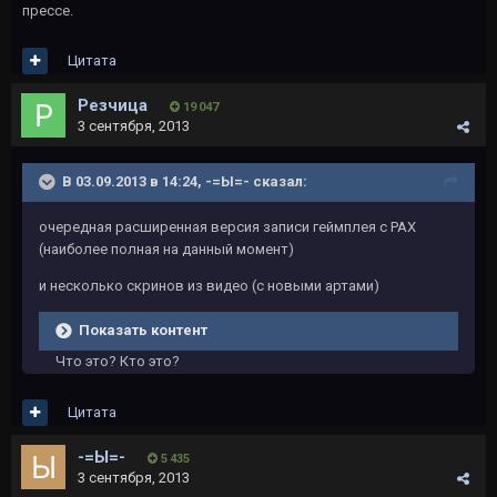
прессе.
Цитата
Резчица
19 047
3 сентября, 2013
В 03.09.2013 в 14:24, -=Ы=- сказал:
очередная расширенная версия записи геймплея с PAX
(наиболее полная на данный момент)
и несколько скринов из видео (с новыми артами)
Показать контент
Что это? Кто это?
Цитата
-=Ы=-
5 435
3 сентября, 2013