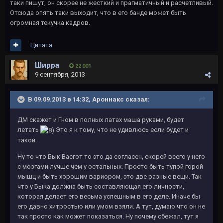
таки пишут, он скорее не жесткий и прагматичный и расчетливый.
Отсюда опять таки выходит, что в его банде может быть
огромная текучка кадров.
Цитата
Ширра
22 001
9 сентября, 2013
В 09.09.2013 в 14:32, Ароннакс сказал:
ДМ скажет и Гном в полных латах маша руками, будет
летать
Это я к тому, что не удивлюсь если будет и
такой.
Ну то что Бык Васгот то это да согласен, скорей всего у него
с мозгами лучше чем у остальных. Просто быть тупой горой
мышц и быть хорошим вариором, это две разные вещи. Так
что у Быка должна быть составляющая его личности,
которая делает его весьма успешным в его деле. Иначе бы
его давно хитростью или умом взяли. А тут, думаю что он не
так просто как может показаться. Ну почему сбежал, тут я