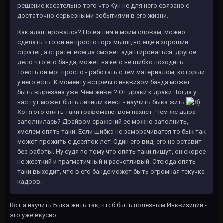
решение касательно того что Кун не для него связано с
достаточно серьезными событиями в его жизни.
Как адаптировался? По вашим и моим словам, можно
сделать что он не просто гора мышц но еще и хороший
стратег, а стратег всегда сможет адаптироваться. другое
дело что его банда, может на него не шибко походить.
Тоесть он мог просто - работать с тем материалом, который
у него есть. К моменту встречи с инквизом банда может
быть вырезана уже. Чем живет? От драки к драки. Тогда у
нас тут может быть личный квест - научить быка жить
Хотя это опять таки графоманством пахнет. Чем же дыра
заполнилась? Драйвом сражений ее можно заполнить,
хмелем опять таки. Если шибко не заморачиватся то бык так
может прожить с десяток лет. Один его вид, его не оставит
без работы. Ну судя по тому что опять таки пишут, он скорее
не жесткий и прагматичный и расчетливый. Отсюда опять
таки выходит, что в его банде может быть огромная текучка
кадров.
Вот а научить Быка жить так, чтоб быть полезным Инквизиции -
это уже вкусно.