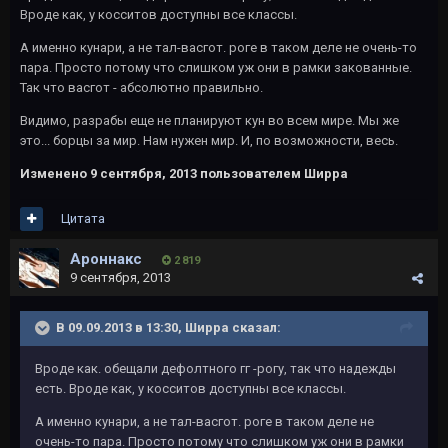
Вроде как, у косситов доступны все классы.
А именно кунари, а не тал-васгот. роге в таком деле не очень-то
пара. Просто потому что слишком уж они в рамки закованные.
Так что васгот - абсолютно правильно.
Видимо, разрабы еще не планируют кун во всем мире. Мы же
это... борцы за мир. Нам нужен мир. И, по возможности, весь.
Изменено
9 сентября, 2013
пользователем Ширра
Цитата
Ароннакс
2 819
9 сентября, 2013
В 09.09.2013 в 13:30, Ширра сказал:
Вроде как. обещали дефолтного гг -рогу, так что надежды
есть. Вроде как, у косситов доступны все классы.
А именно кунари, а не тал-васгот. роге в таком деле не
очень-то пара. Просто потому что слишком уж они в рамки