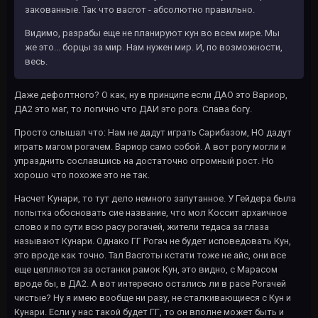
закованные. Так что васгот - абсолютно правильно.
Видимо, разрабы еще не планируют кун во всем мире. Мы
же это... борцы за мир. Нам нужен мир. И, по возможности,
весь.
Даже дефолтного? О как, ну в принципе если ДАО это Вариор,
ДА2 это маг, то логично что ДАИ это рога. Слава богу.
Просто слышал что: Нам не дадут играть Сарибазом, НО дадут
играть магом рогачем. Вариор само собой. А вот рогу могли и
упразднить сославшись на достаточно огромный рост. Но
хорошо что похоже это не так.
Насчет Кунари, то тут дело немного запутанное. У Гейдера была
попытка обосновать сие название, что мол Коссит архаичное
слово и по сути всю расу рогачей, жители тедаса за глаза
называют Кунари. Однако ГГ Рогач не будет исповедовать Кун,
это вроде как точно. Тал Васготы кстати тоже не айс, они все
еще цепляются за останки рамок Кун, это видно, с Марасом
вроде бы, в ДА2. А вот интересно остались ли в расе Рогачей
чистые? Ну я имею вообще ни разу, не сталкивающиеся с Кун и
Кунари. Если у нас такой будет ГГ, то он вполне может быть и