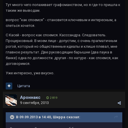
Тут много чего попахивает графоманством, но я где-то пришла к
таким же выводам.
вопрос "как споемся" - становится ключевым и интересным, а
спеться хочется.
С Касей - вопрос как споемся. Касссандра. Следователь.
Процерковный. В моем лице - допустим, с очень прагматичным
рогой, который но общественные идеалы и клише плевал, мне
главное результат. Две руководящие барышни (два паука в
банке) одна по должности. другая - по натуре - как споемся, как
договоримся.
Уже интересно, уже вкусно.
Цитата
Ароннакс
2 819
9 сентября, 2013
В 09.09.2013 в 14:40, Ширра сказал: