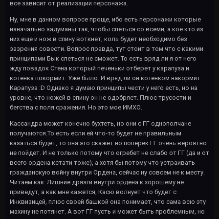
все зависит от реализации персонажа.
Ну, мне в данном вопросе проще, ибо есть персонажи которые
изначально задуманы так, чтобы спеться со всеми, а кое кто из
них еще и нож в спину воткнет, коль будет необходимо без
зазрения совести. Вопрос правда, тут стоит в том что с какими
принципами Бык спеться не сможет. То есть вряд ли я от него
жду повадок Стена который печеньки отберет у карапуза и
котенка покормит. Уже было. И вряд ли он котенком накормит
Карапуза :D Однако я думаю принципы чести у него есть, но на
уровне, что ножей в спину он не одобряет. Плюс трусости и
бегства с поля сражения. Но это мое ИМХО.
Кассандра может конечно бухтеть, но они с ГГ однополчане
получаются.То есть если ей что-то будет не правильным
казаться будет, то она это скажет но поперек ГГ очень вероятно
не пойдет. И не только потому что огребет не слабо от ГГ (да и от
всего ордена кстати тоже), а хотя бы потому что устраивать
гражданскую войну внутри Ордена, сейчас ну совсем не к месту.
Читаем как: Лишние дрязги внутри ордена к хорошему не
приведут, а как мне кажется, Касю волнует что будет с
Инквизицей, плюс своей башкой она понимает, что сама всю эту
махину не потянет. А вот ГГ пусть и может быть проблемным, но