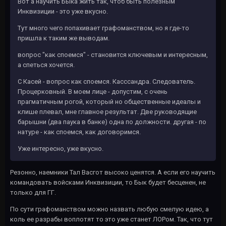
Вот а научить Быка жить так, чтоб быть полезным
Инквизиции - это уже вкусно.
Тут много чего попахивает графоманством, но я где-то
пришла к таким же выводам.
вопрос "как споемся" - становится ключевым и интересным,
а спеться хочется.
С Касей - вопрос как споемся. Касссандра. Следователь.
Процерковный. В моем лице - допустим, с очень
прагматичным рогой, который но общественные идеалы и
клише плевал, мне главное результат. Две руководящие
барышни (два паука в банке) одна по должности. другая - по
натуре - как споемся, как договоримся.
Уже интересно, уже вкусно.
Резонно, наемники Тал Васгот высоко ценятся. А если его научить
командовать войсками Инквизиции, то Бык будет бесценен, не
только для ГГ.
По сути графоманством можно назвать любую смелую идею, а
коль ее разрабы воплотят то это уже станет ЛОРом. Так, что тут