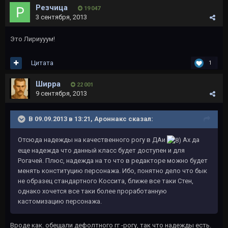
Резчица
19 047
3 сентября, 2013
Это Лириууум!
Цитата
1
Ширра
22 001
9 сентября, 2013
В 09.09.2013 в 13:21, Ароннакс сказал:
Отсюда надежды на качественного рогу в ДАи
Ах да
еще надежда что данный класс будет доступен и для
Рогачей. Плюс, надежда на то что в редакторе можно будет
менять конституцию персонажа. Ибо, понятно дело что бык
не образец стандартного Коссита, ближе все таки Стен,
однако хочется все таки более проработанную
кастомизацию персонажа.
Вроде как. обещали дефолтного гг -рогу, так что надежды есть.