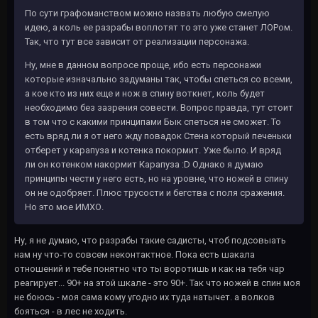
По сути графоманством можно назвать любую смелую
идею, а коль ее разрабы воплотят то это уже станет ЛОРом.
Так, что тут все зависит от реализации персонажа.
Ну, мне в данном вопросе проще, ибо есть персонажи
которые изначально задуманы так, чтобы спеться со всеми,
а кое кто из них еще и нож в спину воткнет, коль будет
необходимо без зазрения совести. Вопрос правда, тут стоит
в том что с какими принципами Бык спеться не сможет. То
есть вряд ли я от него жду повадок Стена который печеньки
отберет у карапуза и котенка покормит. Уже было. И вряд
ли он котенком накормит Карапуза :D Однако я думаю
принципы чести у него есть, но на уровне, что ножей в спину
он не одобряет. Плюс трусости и бегства с поля сражения.
Но это мое ИМХО.
Ну, я не думаю, что разрабы такие садисты, чтоб подсовыать
нам ну что-то совсем неконтактное. Пока есть шакала
отношений и тебе понятно что ты воротишь и как на тебя чар
реагирует... 90+ на этой шкале - это 90+. Так что ножей в спин моя
не боюсь - моя сама кому угодно их туда натычет. а волков
бояться - в лес не ходить.