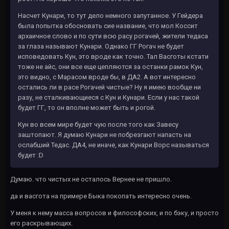
Насчет Кунари, то тут дело немного запутанное. У Гейдера
была попытка обосновать сие название, что мол Коссит
архаичное слово и по сути всю расу рогачей, жители тедаса
за глаза называют Кунари. Однако ГГ Рогач не будет
исповедовать Кун, это вроде как точно. Тал Васготы кстати
тоже не айс, они все еще цепляются за останки рамок Кун,
это видно, с Марасом вроде бы, в ДА2. А вот интересно
остались ли в расе Рогачей чистые? Ну я имею вообще ни
разу, не сталкивающиеся с Кун и Кунари. Если у нас такой
будет ГГ, то он вполне может быть и рогой.
Кун во всем мире будет чую после того как Завесу
заштопают. Я думаю Кунари не побрезгают напасть на
ослабший Тедас. ДА4, не иначе, как Кунари Ворс называться
будет :D
Думаю. что чистых не осталось Вернее не пришло.
да и васгота на примере Быка покопать интересно очень.
У меня к нему масса вопросов и философских, и по бэку, и просто
его раскрывающих.