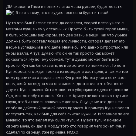
ДМ скажет и Гном в полных латах маша руками, будет летать
Это я к тому, что не удивлюсь если будет и такой.
Ну то что Бык Васгот то это да согласен, скорей всего у него с
мозгами лучше чем у остальных. Просто быть тупой горой мышц
и быть хорошим вариором, это две разные вещи. Так что у Быка
должна быть составляющая его личности, которая делает его
весьма успешным в его деле. Иначе бы его давно хитростью или
умом взяли. А тут, думаю что он не так просто как может
показаться. Ну почему сбежал, тут я думаю может быть все
просто, Кун как бы сказать, не все рогачи то понимают. То есть
Кун хорош, кто ждет тех кто их поведет и даст цель, а так же тем
кому нравиться отведена им в Кун роль. Но тех у кого есть своя
цель, свой взгляд на мир они сильны достаточно чтобы вести
других. Кун - помеха. Хотя может его уборщиком сделать решили
O_o, вот он взбунтовался. Хотя не, Арикун не настолько глуп или
глупа, чтобы такое назначение давать. Ощущение что для него
свобода действий важней всего прочего. К примеру Кун не велел
поступить так, как Бык для себя считал нужным. И главное по его
мнению, то что велел Кун было -тупым. Ну вот тупым концом
своего меча, он дал в морду того кто говорил чего хочет Кун. И
сделал по своему. Уже причина. ИМХО.