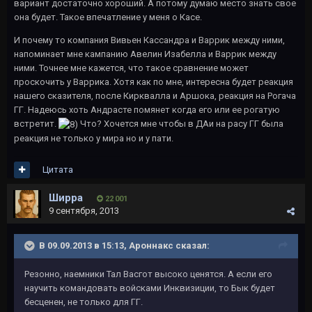
вариант достаточно хороший. А потому думаю место знать свое
она будет. Такое впечатление у меня о Касе.
И почему то компания Вивьен Кассандра и Варрик между ними,
напоминает мне кампанию Авелин Изабелла и Варрик между
ними. Точнее мне кажется, что такое сравнение может
проскочить у Варрика. Хотя как по мне, интересна будет реакция
нашего сказителя, после Кирквалла и Аршока, реакция на Рогача
ГГ. Надеюсь хоть Андрасте помянет когда его или ее рогатую
встретит.
Что? Хочется мне чтобы в ДАи на расу ГГ была
реакция не только у мира но и у пати.
Цитата
Ширра
22 001
9 сентября, 2013
В 09.09.2013 в 15:13, Ароннакс сказал:
Резонно, наемники Тал Васгот высоко ценятся. А если его
научить командовать войсками Инквизиции, то Бык будет
бесценен, не только для ГГ.