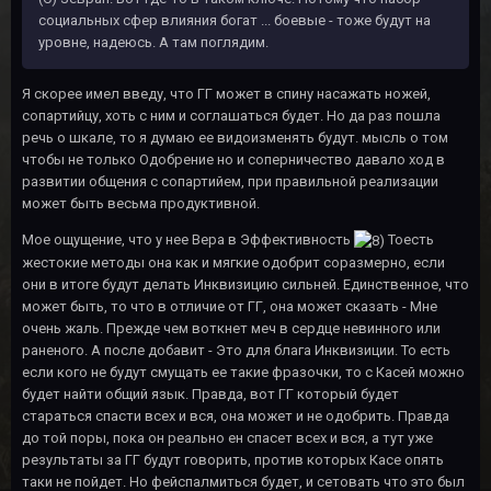
социальных сфер влияния богат ... боевые - тоже будут на
уровне, надеюсь. А там поглядим.
Я скорее имел введу, что ГГ может в спину насажать ножей,
сопартийцу, хоть с ним и соглашаться будет. Но да раз пошла
речь о шкале, то я думаю ее видоизменять будут. мысль о том
чтобы не только Одобрение но и соперничество давало ход в
развитии общения с сопартийем, при правильной реализации
может быть весьма продуктивной.
Мое ощущение, что у нее Вера в Эффективность
Тоесть
жестокие методы она как и мягкие одобрит соразмерно, если
они в итоге будут делать Инквизицию сильней. Единственное, что
может быть, то что в отличие от ГГ, она может сказать - Мне
очень жаль. Прежде чем воткнет меч в сердце невинного или
раненого. А после добавит - Это для блага Инквизиции. То есть
если кого не будут смущать ее такие фразочки, то с Касей можно
будет найти общий язык. Правда, вот ГГ который будет
стараться спасти всех и вся, она может и не одобрить. Правда
до той поры, пока он реально ен спасет всех и вся, а тут уже
результаты за ГГ будут говорить, против которых Касе опять
таки не пойдет. Но фейспалмиться будет, и сетовать что это был