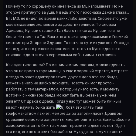
Почему то по хорошему он мне Рекса из МЕ напоминает. Но не,
это уже притянуто за уши. Я ведь этого персонажа даже в глаза...
В ГЛАЗ, не видел во время каких либо действий. Скорее это уже
мое выдавание желаемого за действительное. По словам
Аришока, Кунари ставшие Тал Васгот никогда Кунари то и не
были. Читаем что Тал Васготы это аки неприкасаемые в Гномьей
системе при Эндрине Эдукане. То есть по сути их уже нет. Отсюда
вывод, что его решение касательно того что Кун не для него
связано с достаточно серьезными событиями в его жизни.
Как адаптировался? По вашим и моим словам, можно сделать
что он не просто гора мышц но еще и хороший стратег, а стратег
всегда сможет адаптироваться. другое дело что его банда,
может на него не шибко походить. Тоесть он мог просто -
работать с тем материалом, который у него есть. К моменту
встречи с инквизом банда может быть вырезана уже. Чем
живет? От драки к драки. Тогда у нас тут может быть личный
квест - научить быка жить
Хотя это опять таки
графоманством пахнет. Чем же дыра заполнилась? Драйвом
сражений ее можно заполнить, хмелем опять таки. Если шибко не
заморачиватся то бык так может прожить с десяток лет. Один
его вид, его не оставит без работы. Ну судя по тому что опять