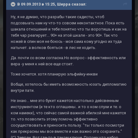
В 09.09.2013 в 15:25, Ширра сказал:
Ну, я не думаю, что разрабы такие садисты, чтоб
подсовыать нам ну что-то совсем неконтактное. Пока есть
шакала отношений и тебе понятно что ты воротишь и как на
тебя чар реагирует... 90+ на этой шкале - это 90+. Так что
ножей в спин моя не боюсь - моя сама кому угодно их туда
натычет. а волков бояться - в лес не ходить.
Да. почти со всем согласна.Но вопрос - эффективность или
вера -у меня к ней все еще стоит.
Тоже хочется. хотя планирую эльфийку-инкви
Вобще, хотелось бы иметь возможность юзать дипломатию
внутри пати.
Не знаю... мне это букет кажется настолько дейсвенным
инструментом (и те кто оглашены.. и то о ком слухи и те. о
ком намеки), что сейчас самой важной абилкой мне кажется
то. что позволить этому помочь эффективно
сосуществовать и приносить пользу. "ты только посмотри
как прекрасны мы все вместе и как важно это сохранить."
(С) Зевран. Вот где-то в таком ключе. Потому что набор