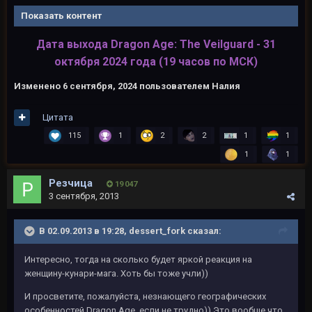
Показать контент
Дата выхода Dragon Age: The Veilguard - 31
октября 2024 года (19 часов по МСК)
Изменено
6 сентября, 2024
пользователем Налия
Цитата
115
1
2
2
1
1
1
1
Резчица
19 047
3 сентября, 2013
В 02.09.2013 в 19:28, dessert_fork сказал:
Интересно, тогда на сколько будет яркой реакция на
женщину-кунари-мага. Хоть бы тоже учли))
И просветите, пожалуйста, незнающего географических
особенностей Dragon Age, если не трудно)) Это вообще что