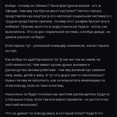
Вобще - почему он сбежал? Такой фактурный малый - это ж
офицер. Чем ему так Кун на хвост наступил? Честно говоря,
представляя кун изнутри (а это неплохая социальная система) я с
трудом представлю причину - почему этот шкафик бросил все и
побежал. Причем, васготы в андрстианском Тедасе - изгои, как
выяснилось. Это не дно социальной системы, а вобще днище - их
даже в рассчет не берут.
Если парень тут - успешный командир наемников, значит парень
не глуп.
Как вобще он адаптировался тут (у них же там ни семей, ни
собственности). Чем живет кроме драки, выпивки и
руководства своими ребятами - там ему великий кун заменял
папу, маму, детей и жену. А тут эта дыра чем-то заплонилась?
Нужно ли ему ее заполнять, как он впишется в инквизицию по
этом поводу, если он таки сопатиец.
Насколько он будет полезен как жесткий руководитель (судя по
отписашке-слуху, если там все верно перевели - он достаточно
жесткий начальник)
Что он думает по поводу мира, в который попал? Куда б что