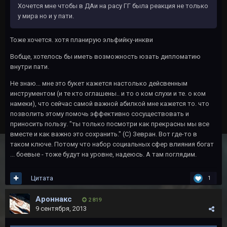
Хочется мне чтобы в ДАи на расу ГГ была реакция не только
у мира но и у пати.
Тоже хочется. хотя планирую эльфийку-инкви
Вобще, хотелось бы иметь возможность юзать дипломатию
внутри пати.
Не знаю... мне это букет кажется настолько дейсвенным
инструментом (и те кто оглашены.. и то о ком слухи и те. о ком
намеки), что сейчас самой важной абилкой мне кажется то. что
позволить этому помочь эффективно сосуществовать и
приносить пользу. "ты только посмотри как прекрасны мы все
вместе и как важно это сохранить." (С) Зевран. Вот где-то в
таком ключе. Потому что набор социальных сфер влияния богат
... боевые - тоже будут на уровне, надеюсь. А там поглядим.
Цитата
1
Ароннакс
2 819
9 сентября, 2013