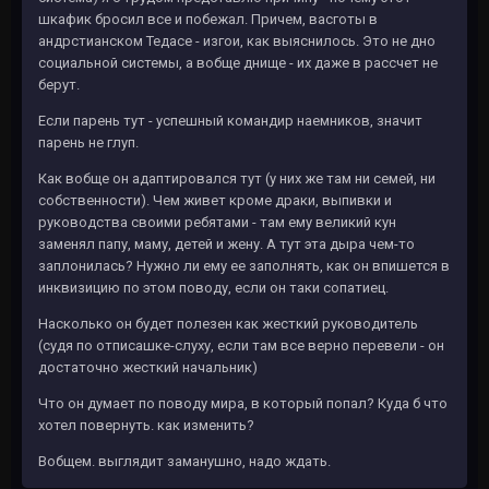
шкафик бросил все и побежал. Причем, васготы в
андрстианском Тедасе - изгои, как выяснилось. Это не дно
социальной системы, а вобще днище - их даже в рассчет не
берут.
Если парень тут - успешный командир наемников, значит
парень не глуп.
Как вобще он адаптировался тут (у них же там ни семей, ни
собственности). Чем живет кроме драки, выпивки и
руководства своими ребятами - там ему великий кун
заменял папу, маму, детей и жену. А тут эта дыра чем-то
заплонилась? Нужно ли ему ее заполнять, как он впишется в
инквизицию по этом поводу, если он таки сопатиец.
Насколько он будет полезен как жесткий руководитель
(судя по отписашке-слуху, если там все верно перевели - он
достаточно жесткий начальник)
Что он думает по поводу мира, в который попал? Куда б что
хотел повернуть. как изменить?
Вобщем. выглядит заманушно, надо ждать.