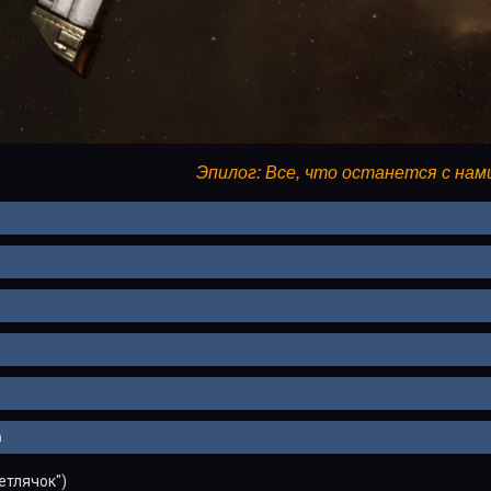
Эпилог: Все, что останется с нам
а
етлячок")