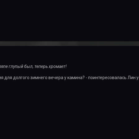
япе глупый был, теперь хромает!
ия для долгого зимнего вечера у камина? - поинтересовалась Лин у