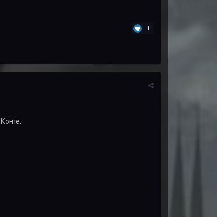
1
 Конте.