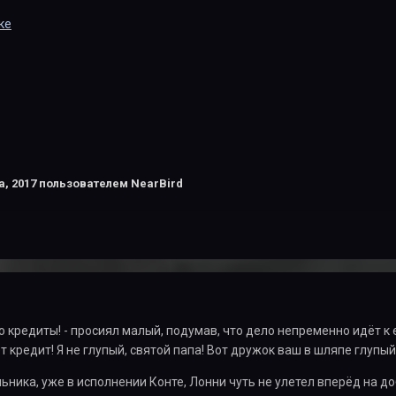
ке
а, 2017
пользователем NearBird
что кредиты! - просиял малый, подумав, что дело непременно идёт к
 кредит! Я не глупый, святой папа! Вот дружок ваш в шляпе глупый 
ьника, уже в исполнении Конте, Лонни чуть не улетел вперёд на 