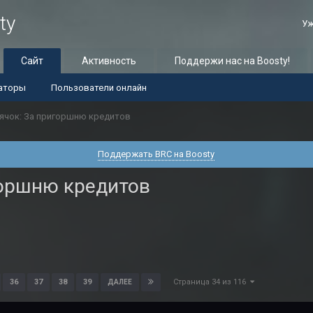
ty
Уж
Сайт
Активность
Поддержи нас на Boosty!
аторы
Пользователи онлайн
ячок: За пригоршню кредитов
Поддержать BRC на Boosty
горшню кредитов
Страница 34 из 116
36
37
38
39
ДАЛЕЕ