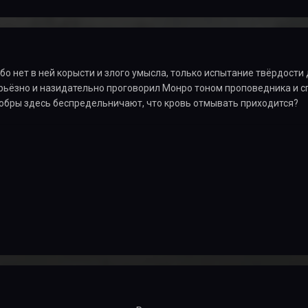
 Ибо нет в ней корысти и злого умысла, только испытание твёрдост
ерьёзно и назидательно проговорил Монро тоном проповедника и с
бры здесь беспредельничают, что кровь отмывать приходится?