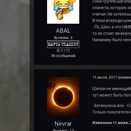
Пока группа шагала
планета, которую о
считал. Не хотелос
И пока впереди шли
- Пс, Шен, а что Н
ABAL
то не стоит ли верн
Уровень: 3
Наемнику было непо
2 173
78 сообщений
11 июля, 2017
(измен
Шенли не имеющий в
тут может быть пол
-Затянулось всё. -С
Только покупателя 
Nevrar
Изменено
11 июля, 
Уровень: 17