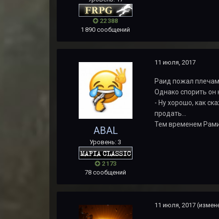
22 388
1 890 сообщений
11 июля, 2017
Раид пожал плечами
Однако спорить он 
- Ну хорошо, как с
продать...
Тем временем Рамир
ABAL
Уровень: 3
2 173
78 сообщений
11 июля, 2017
(измен