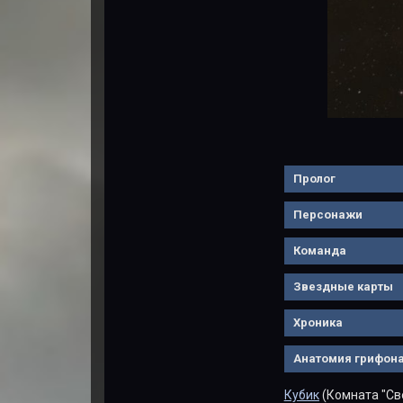
Пролог
Персонажи
Команда
Звездные карты
Хроника
Анатомия грифон
Кубик
(Комната "Св