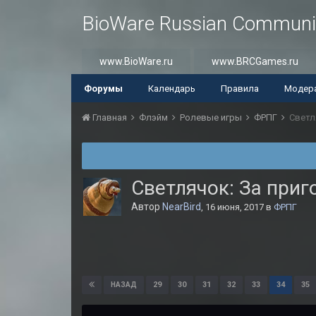
BioWare Russian Communi
www.BioWare.ru
www.BRCGames.ru
Форумы
Календарь
Правила
Модер
Главная
Флэйм
Ролевые игры
ФРПГ
Светл
Светлячок: За при
Автор
NearBird
,
16 июня, 2017
в
ФРПГ
29
30
31
32
33
34
35
НАЗАД