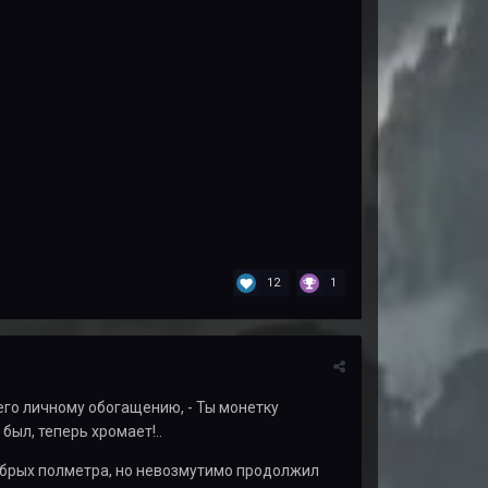
12
1
 его личному обогащению, - Ты монетку
был, теперь хромает!..
добрых полметра, но невозмутимо продолжил