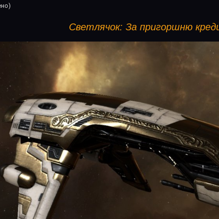
ено)
Светлячок: За пригоршню кред