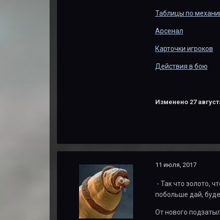
Таблицы по механи
Арсенал
Карточки игроков
Действия в бою
Изменено
27 август
11 июля, 2017
- Так что золото, 
побольше дай, будет
От нового подзатыл