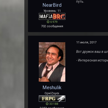
путь.
NearBird
Уровень: 11
6 979
702 сообщения
11 июля, 2017
Вот дружок ваш в шл
- Интересная истор
Meshulik
Ορκίζομαι
33 188