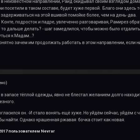
 в неизвестном направлении, Раид окидывал своим взглядом дома 
ни посетили в таком составе, будет хуже первой. Благо они здесь 
ь задерживаться на этой вшивой помойке более, чем на день-два.
 Конте, подросток и падре, увлеченно разговаривая, Рамирез обрат
АМ то дальше делать? - шаг замедлился, чтобы можно было отдалить
уться к Мадам...?
нятно зачем им продолжать работать в этом направлении, если н
ено)
 запасе тёплой одежды, явно не блестал желанием долго находит
езного.
огласился он. -И стало вонять ещё хуже. Но уйдём сейчас, уйдём с ч
бы найти. Однако крашенная ржавая бочка стоит как новая.
2017
пользователем Nevrar