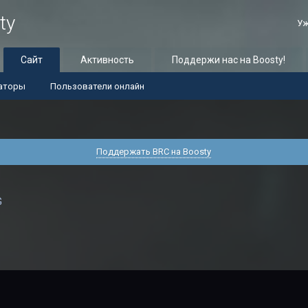
ty
Уж
Сайт
Активность
Поддержи нас на Boosty!
аторы
Пользователи онлайн
Поддержать BRC на Boosty
G