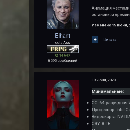
Анимация местами с
остановкой времен
Изменено
15 июня, 
Elhant
Цитата
cola Ass
14 647
6 595 сообщений
19 июня, 2020
Минимальные:
ОС: 64-разрядная
Процессор: Intel C
Видеокарта: NVIDI
ОЗУ: 8 ГБ