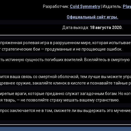
Разработчик:
Cold Symmetry
| Издатель:
Pla
Официальный сайт игры.
Дата выхода:
18 августа 2020.
 напряженная ролевая игра в разрушенном мире, которая испытывае
т стратегические бои — продуманные и не прощающие ошибок.
ть истинную сущность погибших воителей. Вселяйтесь в смертную
ится ваша связь со смертной оболочкой, тем лучше вы можете уп
ревнее оружие, закаляйте клинок в кислоте и познавайте тайные 
вирепые враги, которые преданно служат загадочным богам. Но ког
я тварь, — не позволяйте страху мешать вашему странствию.
рос заключается не в том, сможете ли вы выдержать это мучение, 