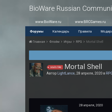
BioWare Russian Communi
www.BioWare.ru
www.BRCGames.ru
Форумы
Календарь
Правила
Модер
Главная
Флэйм
Игры
RPG
Mortal Shell
Mortal Shell
souls like
Автор
LightLance
,
28 апреля, 2020
в
RP
28 апреля, 2020