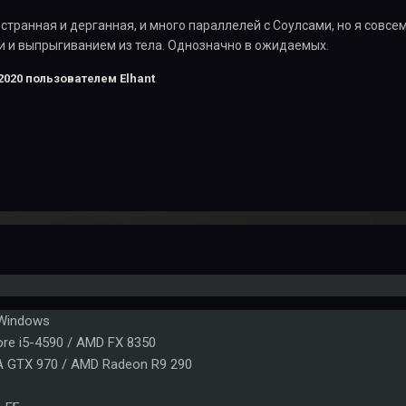
транная и дерганная, и много параллелей с Соулсами, но я совс
и и выпрыгиванием из тела. Однозначно в ожидаемых.
2020
пользователем Elhant
 Windows
ore i5-4590 / AMD FX 8350
A GTX 970 / AMD Radeon R9 290