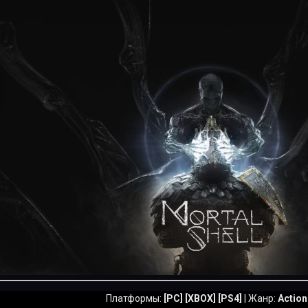
Платформы:
[PC] [XBOX] [PS4]
| Жанр:
Actio