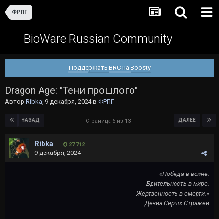
ФРПГ
BioWare Russian Community
Поддержать BRC на Boosty
Dragon Age: "Тени прошлого"
Автор
Ribka
,
9 декабря, 2024
в
ФРПГ
НАЗАД
ДАЛЕЕ
Страница 6 из 13
Ribka
27 712
9 декабря, 2024
«Победа в войне.
Бдительность в мире.
Жертвенность в смерти.»
— Девиз Серых Стражей