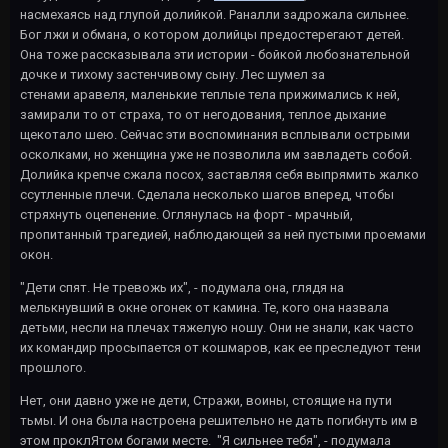
насмехаясь над глупой долийкой. Раналли задрожала сильнее.
Бог лжи и обмана, о котором долийцы предостерегают детей.
Она тоже рассказывала эти истории - бойкой любознательной
дочке и тихому застенчивому сыну. Лес шумел за
стенами аравеля, маленькие теплые тела прижимались к ней,
замирали то от страха, то от негодования, теплое дыхание
щекотало шею. Сейчас эти воспоминания всплывали острыми
осколками, но женщина уже не позволила им завладеть собой.
Долийка крепче сжала посох, заставляя себя выпрямить жалко
ссутленные плечи. Сделала несколько шагов вперед, чтобы
стряхнуть оцепенение. Оглянулась на форт - мрачный,
пропитанный трагедией, наблюдающей за ней пустыми проемами
окон.
"Дети спят. Не тревожь их", - подумала она, глядя на
мелькнувший в окне огонек от камина. Те, кого она назвала
детьми, несли на плечах тяжелую ношу. Они не знали, как часто
их командир просыпается от кошмаров, как ее преследуют тени
прошлого.
Нет, они давно уже не дети, Стражи, воины, стоящие на пути
тьмы. И она была настроена решительно не дать погибнуть им в
этом проклЯтом богами месте. "Я сильнее тебя", - подумала