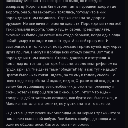
расскажу. Мне так-то и не страшно было, но всё будто
взаправду. Короче, как бы я стоял там, в переднем дворе, где
ворота, они были закрыты и тряслись, потому что в них
порождения тьмы ломились. Стражи стояли во дворе с
оружием. Но они ничего не могли сделать. Порождения тьмы всё-
таки сломали ворота, прямо тушей своей. Представляете,
сколько их было? Да сотни! Как стадо баранов, когда одна овца
найдёт дыру в ограде и сиганёт туда. А за ней сразу все. И
застревают, и толкаются, но пролезают прямо кучей, друг через
друга прыгая, а могут и вообще всю ограду снести. Вот так и
порождения тьмы налезли. Стражи дрались и отступали. А
командир их, тот вот, который в зале, с золотым грифоном на
груди, кричал: "Не дайте тьме победить!" Ну, а как тут не дашь?
Врагов было - как грязи. Видать, за то ему и голову снесли... И
всех тогда и перебили. И ждали, видно, Стражи этой осады, а то
зачем бы эту женщину её полюбовник уложил на поленницу и
сжечь хотел? Попрощался он с нею... Вот... Что? Что ещё? -
товарищи действительно слушали, как будто сон был важен, и
Миллиан пытался вспомнить, не упустил ли что-то важное.
- Да что ещё тут скажешь? Молодцы наши Серые Стражи - это ж
вам не чих-пых какой-нибудь. Все бились храбро, до конца и ни
один не обдристался. Как это, честь не поронял.