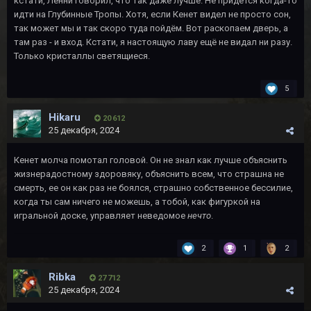
кстати, Ленни говорил, что так даже лучше. Не придётся когда-то
идти на Глубинные Тропы. Хотя, если Кенет видел не просто сон,
так может мы и так скоро туда пойдём. Вот раскопаем дверь, а
там раз - и вход. Кстати, я настоящую лаву ещё не видал ни разу.
Только кристаллы светящиеся.
5
Hikaru
20 612
25 декабря, 2024
Кенет молча помотал головой. Он не знал как лучше объяснить
жизнерадостному здоровяку, объяснить всем, что страшна не
смерть, ее он как раз не боялся, страшно собственное бессилие,
когда ты сам ничего не можешь, а тобой, как фигуркой на
игральной доске, управляет неведомое
нечто
.
2
1
2
Ribka
27 712
25 декабря, 2024