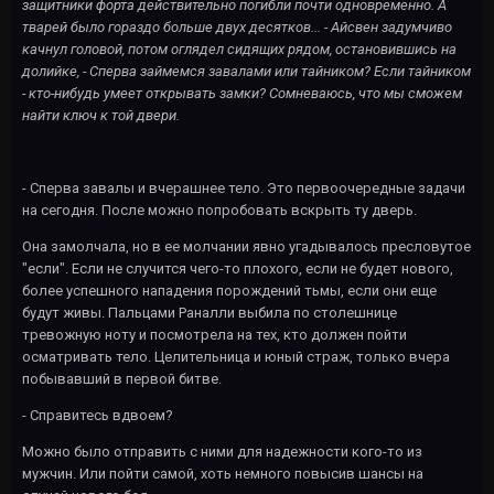
защитники форта действительно погибли почти одновременно. А
тварей было гораздо больше двух десятков... - Айсвен задумчиво
качнул головой, потом оглядел сидящих рядом, остановившись на
долийке, - Сперва займемся завалами или тайником? Если тайником
- кто-нибудь умеет открывать замки? Сомневаюсь, что мы сможем
найти ключ к той двери.
- Сперва завалы и вчерашнее тело. Это первоочередные задачи
на сегодня. После можно попробовать вскрыть ту дверь.
Она замолчала, но в ее молчании явно угадывалось пресловутое
"если". Если не случится чего-то плохого, если не будет нового,
более успешного нападения порождений тьмы, если они еще
будут живы. Пальцами Раналли выбила по столешнице
тревожную ноту и посмотрела на тех, кто должен пойти
осматривать тело. Целительница и юный страж, только вчера
побывавший в первой битве.
- Справитесь вдвоем?
Можно было отправить с ними для надежности кого-то из
мужчин. Или пойти самой, хоть немного повысив шансы на