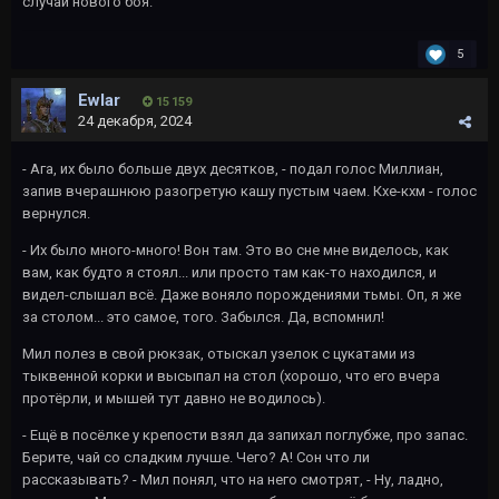
случай нового боя.
5
Ewlar
15 159
24 декабря, 2024
- Ага, их было больше двух десятков, - подал голос Миллиан,
запив вчерашнюю разогретую кашу пустым чаем. Кхе-кхм - голос
вернулся.
- Их было много-много! Вон там. Это во сне мне виделось, как
вам, как будто я стоял... или просто там как-то находился, и
видел-слышал всё. Даже воняло порождениями тьмы. Оп, я же
за столом... это самое, того. Забылся. Да, вспомнил!
Мил полез в свой рюкзак, отыскал узелок с цукатами из
тыквенной корки и высыпал на стол (хорошо, что его вчера
протёрли, и мышей тут давно не водилось).
- Ещё в посёлке у крепости взял да запихал поглубже, про запас.
Берите, чай со сладким лучше. Чего? А! Сон что ли
рассказывать? - Мил понял, что на него смотрят, - Ну, ладно,