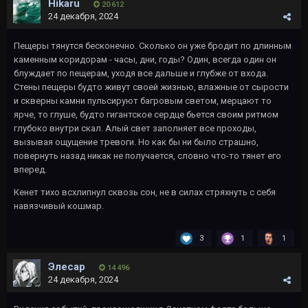
Hikaru
20 612
24 декабря, 2024
Пещеры тянутся бесконечно. Сколько он уже бродит по длинным
каменным коридорам - часы, дни, годы? Один, всегда один он
блуждает по пещерам, уходя все дальше и глубже от входа.
Стены пещеры будто живут своей жизнью, влажные от сырости
и скверны камни пульсируют багровым светом, мерцают то
ярче, то глуше, будто гигантское сердце бьется своим ритмом
глубоко внутри скал. Алый свет заполняет все проходы,
вызывая ощущение тревоги. Но как бы ни было страшно,
повернуть назад никак не получается, словно что-то тянет его
вперед.
Кенет тихо всхлипнул сквозь сон, не в силах стряхнуть с себя
навязчивый кошмар.
3
1
1
Элесар
14 496
24 декабря, 2024