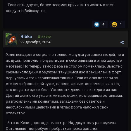
- Если есть другая, более весомая причина, то искать ответ
следует в Вейсхаупте.
4
1
Ribka
27 712
22 декабря, 2024
Ужин ненадолго согрел не только желудки уставших людей, но и
их души, позволил почувствовать себя живыми в этом царстве
мертвых. Но теперь атмосфера за столом поменялась. Вместе с
сырым холодным воздухом, тянущимся изо всех щелей, в форт
вернулась и его напряженная тишина. Тени от огня плясали по
стенам заброшенной кухни, словно живые воспоминания о тех,
кто когда-то здесь был. Усталость давила на каждого из них.
Долгий день с его ужасными находками, истлевшими останками,
разгромленными комнатами, загадками без ответов и
необъяснимыми шепотками в углах форта наложил свой
отпечаток.
- Что ж. Кенет, проводишь завтра Надджу к телу разведчика.
Остальные - попробуем пробраться через завалы.