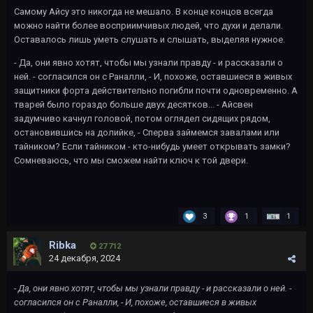
Самому Айсу это никогда не мешало. В конце концов всегда
можно найти более восприимчивых людей, что духи и делали.
Оставалось лишь уметь слушать и слышать, выделяя нужное.
- Да, они явно хотят, чтобы мы узнали правду - и рассказали о
ней. - согласился он с Раналли, - И, похоже, оставшиеся в живых
защитники форта действительно погибли почти одновременно. А
тварей было гораздо больше двух десятков... - Айсвен
задумчиво качнул головой, потом оглядел сидящих рядом,
остановившись на долийке, - Сперва займемся завалами или
тайником? Если тайником - кто-нибудь умеет открывать замки?
Сомневаюсь, что мы сможем найти ключ к той двери.
3
1
1
Ribka
27 712
24 декабря, 2024
- Да, они явно хотят, чтобы мы узнали правду - и рассказали о ней. -
согласился он с Раналли, - И, похоже, оставшиеся в живых