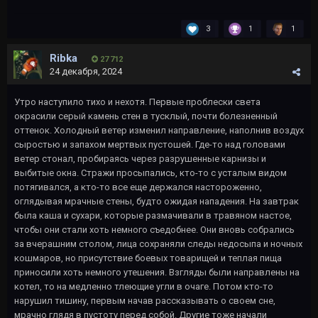
3
1
1
Ribka
27 712
24 декабря, 2024
Утро наступило тихо и нехотя. Первые проблески света
окрасили серый камень стен в тусклый, почти болезненный
оттенок. Холодный ветер изменил направление, наполнив воздух
сыростью и запахом мертвых пустошей. Где-то над головами
ветер стонал, пробираясь через разрушенные карнизы и
выбитые окна. Стражи просыпались, кто-то с усталым видом
потягивался, а кто-то все еще держался настороженно,
оглядывая мрачные стены, будто ожидая нападения. На завтрак
была каша и сухари, которые размачивали в травяном настое,
чтобы они стали хоть немного съедобнее. Они вновь собрались
за вчерашним столом, лица сохраняли следы недосыпа и ночных
кошмаров, но присутствие боевых товарищей и теплая пища
приносили хоть немного утешения. Взгляды были направлены на
котел, то на медленно тлеющие угли в очаге. Потом кто-то
нарушил тишину, первым начав рассказывать о своем сне,
мрачно глядя в пустоту перед собой. Другие тоже начали