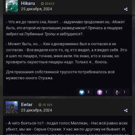
Hikaru
20 612
25 декабря, 2024
-
Что же до твоего сна, Кенет... - задумчиво продолжил он, - Может
быть, это второй из пропавших разведчиков? Прячась в пещерах
забрел на Глубинные Тропы и заблудился?..
- Может быть, но... - Кен одновременно был и согласен и не
согласен. - Все видели кого-то, ну, кто видел, а я видел себя. Это
я
шел по пещере, точнее, меня
вели
. Не знаю, кто и зачем, но
проверить окрестные пещеры надо. Только я... боюсь.
Для признания собственной трусости потребовалось всё
мужество юного Стража.
3
1
1
Ewlar
15 159
25 декабря, 2024
- А чего бояться-то? - подал голос Миллиан, - Нас всё равно всех
убьют, мы же - Серые Стражи. У нас же по-другому не бывает. И,