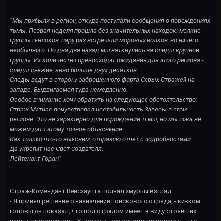
“Мы прибыли в регион, откуда поступали сообщения о порождениях
тьмы. Первая неделя прошла без значительных находок: мелкие
группы генлоков, пару раз встречали моровых волков, но ничего
необычного. Но два дня назад мы наткнулись на следы крупной
группы. Их количество превосходит ожидания для этого региона -
следы свежие, явно больше двух десятков.
Следы ведут в сторону заброшенного форта Серых Стражей на
западе. Выдвигаемся туда немедленно.
Особое внимание хочу обратить на следующее обстоятельство:
Страж Матиас почувствовал нестабильность Завесы в этом
регионе. Это не характерно для порождений тьмы, но мы пока не
можем дать этому точное объяснение.
Как только что-то выясним, отправлю отчет с подробностями.
Да укрепит нас Свет Создателя.
Лейтенант Горан”
Страж-Комендант Вейсхаупта поднял хмурый взгляд:
- Я принял решение о назначении поискового отряда, - кивком
головы он показал, что под отрядом имеет в виду стоявших
навытяжку энсинов. - У нас есть все основания полагать, что