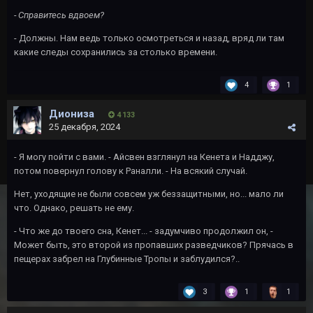
- Справитесь вдвоем?
- Должны. Нам ведь только осмотреться и назад, вряд ли там
какие следы сохранились за столько времени.
4
1
Диониза
4 133
25 декабря, 2024
- Я могу пойти с вами. - Айсвен взглянул на Кенета и Надджу,
потом повернул голову к Раналли. - На всякий случай.
Нет, уходящие не были совсем уж беззащитными, но... мало ли
что. Однако, решать не ему.
- Что же до твоего сна, Кенет... - задумчиво продолжил он, -
Может быть, это второй из пропавших разведчиков? Прячась в
пещерах забрел на Глубинные Тропы и заблудился?..
3
1
1