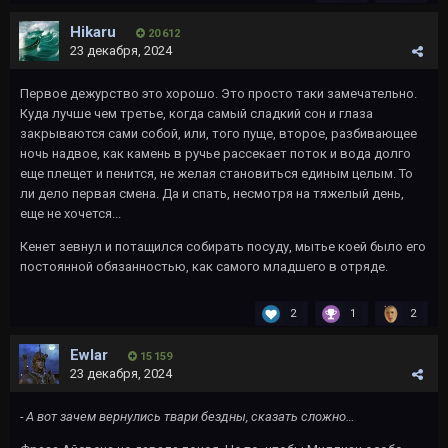
Hikaru
20 612
23 декабря, 2024
Первое дежурство это хорошо. Это просто таки замечательно.
Куда лучше чем третье, когда самый сладкий сон и глаза
закрываются сами собой, или, того пуще, второе, разбивающее
ночь надвое, как камень в ручье рассекает поток и вода долго
еще плещет и пенится, не желая становиться единым целым. То
ли дело первая смена. Да и спать, несмотря на тяжелый день,
еще не хочется...
Кенет зевнул и потащился собирать посуду, мытье коей было его
постоянной обязанностью, как самого младшего в отряде.
2
1
2
Ewlar
15 159
23 декабря, 2024
- А вот зачем вернулись твари бездны, сказать сложно…