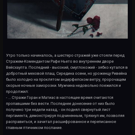
Утро только начиналось, а шестеро стражей уже стояли перед
Стражем-Комендантом Рафе Ньето во внутреннем дворе
Вейсхаупта. Последний - высокий, смуглокожий - зябко кутался в
добротный меховой плащ. Середина осени, но уроженцу Ривейна
было холодно на проклятом андерфелском ветру, пророчащем
скорые ночные заморозки. Мужчина недовольно поежился и
продолжил:
- ... Стражи Горан и Матиас в настоящее время считаются
пропавшими без вести. Последнее донесение от них было
получено три недели назад, - он поднял свернутый лист
пергамента, демонстрируя подчиненным, тряхнул им, позволяя
расправиться, и зачитал расшифрованное и переписанное
главным птичником послание.