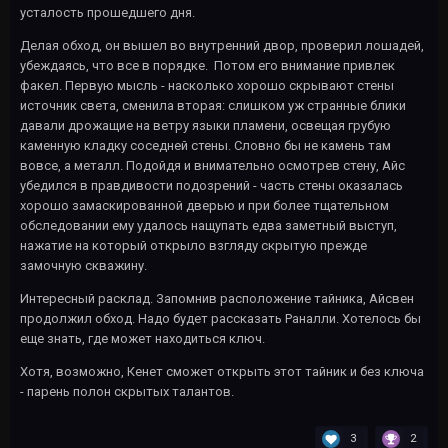
усталость прошедшего дня.
Делая обход, он вышел во внутренний двор, проверил лошадей,
убеждаясь, что все в порядке. Потом его внимание привлек
факел. Первую мысль - насколько хорошо скрывают стены
источник света, сменила вторая: слишком уж странные блики
давали дрожащие на ветру языки пламени, освещая грубую
каменную кладку соседней стены. Словно бы не камень там
вовсе, а металл. Подойдя и внимательно осмотрев стену, Айс
убедился в правдивости подозрений - часть стены оказалась
хорошо замаскированной дверью и при более тщательном
обследовании ему удалось нащупать едва заметный выступ,
нажатие на который открыло взгляду скрытую прежде
замочную скважину.
Интересный расклад. Запомнив расположение тайника, Айсвен
продолжил обход. Надо будет рассказать Раналли. Хотелось бы
еще знать, где может находиться ключ.
Хотя, возможно, Кенет сможет открыть этот тайник и без ключа
- парень полон скрытых талантов.
3
2