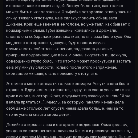
и похрапывание спящих людей. Вокруг было тихо, как только
может быть в их положении. Эльфийка осторожно откинулась на
спину, тяжело сглотнула, не в силах успокоить сбившееся
дыхание. Крик еще звенел в ее голове, но уже таял, как бывает с
кошмарными снами. Губы женщины кривились и дрожали,
словно она собиралась расплакаться, но в глазах было сухо. Она
медленно осторожно вдохнула, будто вновь изучая
возможности собственных легких, задержала дыхание,
прикрыла подрагивающие веки. И очень аккуратно выдохнула,
совершенно глупо боясь, что кто-то может проснуться и застать
ее в эту минуту слабости. Только после этого напряжение,
сковавшее мышцы, стало понемногу отступать.
Это место могло рождать только кошмары. Уснуть снова было
страшно. Вдруг кошмар вернется, вдруг она снова услышит этот
крик и снова, в который раз, подумает эту ужасную мысль: "Я же
велела прятаться...". Мысль, за которую Раналли ненавидела
себя даже столько лет спустя, ненавидела больше, чем за то,
что не успела спасти своих детей.
Долийка открыла глаза и осторожно поднялась. Осмотрелась,
увидела свернувшегося калачиком Кенета и раскинувшегося под
своим одеялом Миллиана - значит полночь уже миновала. Она не