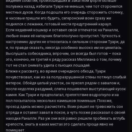
Видения событий, произошедших в Закатном форте больше
полувека назад, избегали Туари не меньше, чем тот сторонился
местных духов. Когда подошла его очередь сторожить стоянку,
и часовые пришли его будить, сегеронский воин сразу же
поднялся с лежанки, готовый нести предутренний караул.
Если недавний кошмар и оставил свой отпечаток на Раналли,
любые знаки её напарник благополучно пропустил. Чуткость к
настроению других не относилась к сильным сторонам Туари, да
и, по правде сказать, никогда особенно высоко им не ценилась.
Выслушать собеседника, впрочем, он всегда был готов – пока
это, конечно, не третий к ряду рассказ Миллиана о том, почему
тот не стал снимать удила с пьющих лошадей.
Ближе к рассвету, во время очередного обхода, Туари
почувствовал, как из-за полуразрушенной стены потянул слабый
ветерок. Обойдя целый участок, он присел рядом с завалом и,
после недолгих раздумий, слегка пошевелил выступающий кусок
камня. Как Туари и предполагал, препятствие вздрогнуло и на
пол посыпалось несколько камешков поменьше. Похоже,
проход здесь можно расчистить. Воин решил не тревожить сон
отряда и оставил завал в покое, а чуть позже рассказал о своей
находке Раналли. Раз уж они всё равно решили пробивать вглубь
крепости, знать в каких местах это сделать проще явно не
помешает.