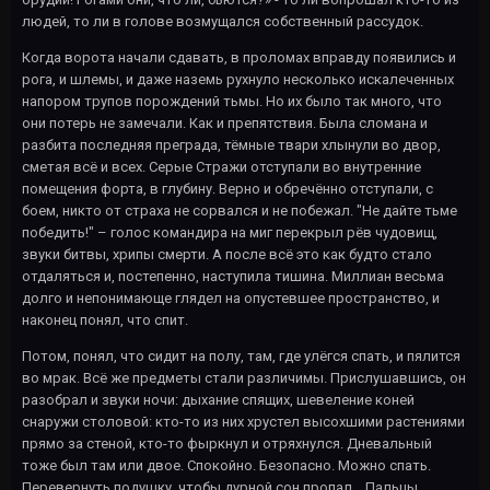
людей, то ли в голове возмущался собственный рассудок.
Когда ворота начали сдавать, в проломах вправду появились и
рога, и шлемы, и даже наземь рухнуло несколько искалеченных
напором трупов порождений тьмы. Но их было так много, что
они потерь не замечали. Как и препятствия. Была сломана и
разбита последняя преграда, тёмные твари хлынули во двор,
сметая всё и всех. Серые Стражи отступали во внутренние
помещения форта, в глубину. Верно и обречённо отступали, с
боем, никто от страха не сорвался и не побежал. "Не дайте тьме
победить!" – голос командира на миг перекрыл рёв чудовищ,
звуки битвы, хрипы смерти. А после всё это как будто стало
отдаляться и, постепенно, наступила тишина. Миллиан весьма
долго и непонимающе глядел на опустевшее пространство, и
наконец понял, что спит.
Потом, понял, что сидит на полу, там, где улёгся спать, и пялится
во мрак. Всё же предметы стали различимы. Прислушавшись, он
разобрал и звуки ночи: дыхание спящих, шевеление коней
снаружи столовой: кто-то из них хрустел высохшими растениями
прямо за стеной, кто-то фыркнул и отряхнулся. Дневальный
тоже был там или двое. Спокойно. Безопасно. Можно спать.
Перевернуть подушку, чтобы дурной сон пропал… Пальцы