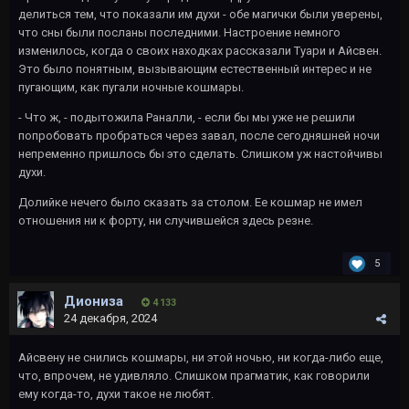
делиться тем, что показали им духи - обе магички были уверены,
что сны были посланы последними. Настроение немного
изменилось, когда о своих находках рассказали Туари и Айсвен.
Это было понятным, вызывающим естественный интерес и не
пугающим, как пугали ночные кошмары.
- Что ж, - подытожила Раналли, - если бы мы уже не решили
попробовать пробраться через завал, после сегодняшней ночи
непременно пришлось бы это сделать. Слишком уж настойчивы
духи.
Долийке нечего было сказать за столом. Ее кошмар не имел
отношения ни к форту, ни случившейся здесь резне.
5
Диониза
4 133
24 декабря, 2024
Айсвену не снились кошмары, ни этой ночью, ни когда-либо еще,
что, впрочем, не удивляло. Слишком прагматик, как говорили
ему когда-то, духи такое не любят.