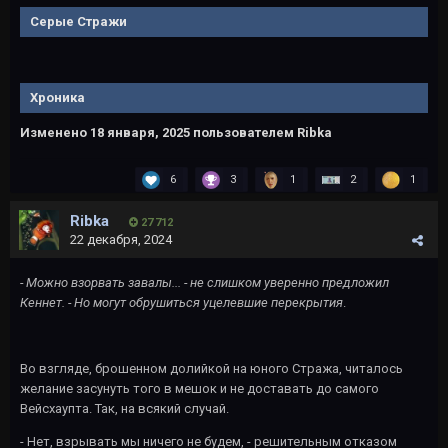
Серые Стражи
Хроника
Изменено
18 января, 2025
пользователем Ribka
6
3
1
2
1
Ribka
27 712
22 декабря, 2024
- Можно взорвать завалы... - не слишком уверенно предложил
Кеннет. - Но могут обрушиться уцелевшие перекрытия
.
Во взгляде, брошенном долийкой на юного Стража, читалось
желание засунуть того в мешок и не доставать до самого
Вейсхаупта. Так, на всякий случай.
- Нет, взрывать мы ничего не будем, - решительным отказом