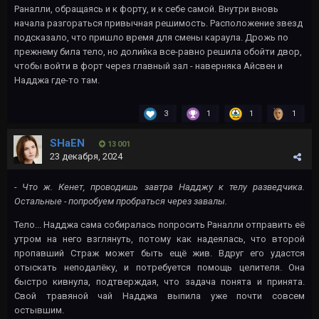
Раналли, обращаясь и к форту, и к себе самой. Внутри вновь
начала разгораться привычная решимость. Расположение звезд
подсказало, что пришло время для смены караула. Дрожь по
прежнему била тело, но долийка все-равно решила обойти двор,
чтобы войти в форт через главный зал - наверняка Айсвен и
Надджа где-то там.
3
1
1
1
SHaEN
13 001
23 декабря, 2024
- Что ж. Кенет, проводишь завтра Надджу к телу разведчика.
Остальные - попробуем пробраться через завалы.
Тело... Надджа сама собиралась попросить Раналли отправить её
утром на него взглянуть, потому как надеялась, что второй
пропавший Страж может быть ещё жив. Вдруг его удастся
отыскать неподалёку, и потребуется помощь целителя. Она
быстро кивнула, подтверждая, что задача понята и принята.
Свой травяной чай Надджа выпила уже почти совсем
остывшим.