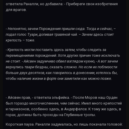
ответила Раналли, но добавила: - Прибереги свои изобретения
для врагов.
-
Непонятно, зачем Порождения пришли сюда. Тогда и сейчас, –
подал голос Туари, допивая травяной чай. – Зачем здесь стоит
крепость – тоже.
- Крепость могли поставить здесь затем, чтобы следить за
перемещениями порождений. Хотя других причин тоже исключать
не стоит. - Айсвен задумчиво обвел взглядом кухню, - А вот зачем
вернулись твари бездны, сказать сложно. Но если их поблизости
больше двух десятков, как говорилось в донесении, хотелось бы,
чтобы наличие жизни в форте они заметили как можно позже.
- Айсвен прав, - ответила эльфийка. - После Моров наш Орден
был гораздо многочисленнее, чем сейчас. Имел много крепостей
и гарнизонов, особенно здесь, в Андерфелсе. К тому же здесь, в
горах, должны быть проходы на Глубинные тропы.
Короткая пауза. Раналли задумалась, но лишь покачала головой: