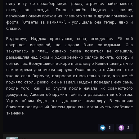
одну и ту же неразборчивую фразу, стремясь найти место,
откуда он исходит. Голос привёл Надджу к завалу,
перекрывающему проход из главного зала в другие помещения
форта. "Ответы за камнями", - услышала она теперь явно и
близко.
Вздрогнув, Надджа проснулась, села, огляделась. Её лоб
покрылся испариной, но ладони были холодными. Она
закуталась в плащ, однако снова ложиться не спешила,
размышляя над сном и одновременно силясь понять, который
сейчас час. Вернувшийся вскоре в столовую Кеннет шепнул, что
самое время для смены караула. Оказалось, что Айсвен тоже
уже не спал. Впрочем, вопросов относительно того, что же её
подняло столь резко, он не задал. Надджа поведала ему сама,
после того, как час спустя после начала их совместного
дежурства, Айсвен обнаружил тайник и рассказал ей об этом.
Утром обоим будет, что доложить командиру. В условиях
близости возмущений Завесы даже сны могли иметь особенное
значение.
3
2