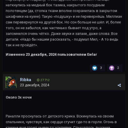
наткнулись на медный бок тазика, накрытого посудным
полотенцем (да, стопка ткани вполне сохранилась в закрытом
шкафчике на кухне). Такую «подушку» и не перевернёшь. Миллиан
сам перевернулся на другой бок. Но сон больше не шёл. И, более
того, он не забылся, как частенько бывает под утро, а
запомнился очень чётко. Даже звуки и запахи, даже слова. Все
детали. «Надо бы нашим рассказать, - подумал Мил, - А то ведь
так и не пройдёт».
Изменено
23 декабря, 2024
пользователем Ewlar
3
2
Ribka
27 712
23 декабря, 2024
Около 3х ночи
Раналли проснулась от детского крика. Вскинулась на своем
спальнике, чувствуя, как сердце стучит где-то в горле. Огонь в
камине еще горел чьими-то усилиями. Слышалось дыхание