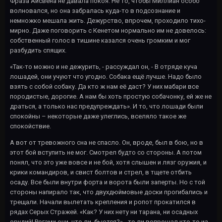
Фраза Айсвена не давала покоя. Не то, чтобы Миллиан особо
волновался, но она забралась куда-то в подсознание и
немножко мешала жить. Дежурство, впрочем, проходило тихо-
мирно. Даже поговорить с Кенетом нормально им не довелось:
собственный голос в тишине казался очень громким и мог
разбудить спящих.
«Так-то можно и не дежурить, - рассуждал он, - В отряде куча
лошадей, они учуют что угодно. Собака ещё лучше. Надо было
взять с собой собаку. Да кто ж нам её даст? У них мабари все
породистые, дорогие. А нам бы хоть простую собачонку, ей же не
драться, а только нас предупреждать». И то, что лошади были
спокойны – некоторые даже улеглись, вселяло такое же
спокойствие.
А вот от тревожного сна не спасло. Он, вроде, был в бою, но в
этот бой вступить не мог. Смотрел будто со стороны. А потом
понял, что это уже вовсе и не бой, хотя слышен и лязг оружия, и
крики командиров, и свист болтов и стрел, в тщете отбить
осаду. Все были внутри форта и ворота были заперты. Но с той
стороны напирало так, что двухдюймовые доски прогибались и
трещали. Начали вылетать крепления и ропот прокатился в
рядах Серых Стражей. «Как? У них нету ни тарана, ни осадных
орудий! Рогами они, что ли, бьются?» - то ли вопрошал кто-то из