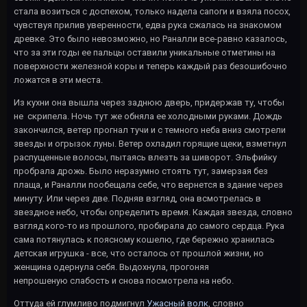
стала возиться с доспехом, только надела сапоги и взяла посох,
чувствуя прилив уверенности, едва рука сжалась на знакомом
древке. Это было невозможно, но Раналли все-равно казалось,
что за эти годы ее пальцы оставили уникальные отметины на
поверхности железной коры и теперь каждый раз безошибочно
ложатся в эти места.
Из кухни она вышла через заднюю дверь, придержав ту, чтобы
не скрипела. Ночь тут же обняла ее холодными руками. Дождь
закончился, ветер прогнал тучи и с темного неба вниз смотрели
звезды и огрызок луны. Ветер охладил горящие щеки, взметнул
распущенные волосы, пытаясь влезть за шиворот. Эльфийку
пробрала дрожь. Было неразумно стоять тут, замерзая без
плаща, и Раналли пообещала себе, что вернется в здание через
минуту. Или через две. Подняв взгляд, она всмотрелась в
звездное небо, чтобы определить время. Каждая звезда, словно
взгляд кого-то из прошлого, пробирала до самого сердца. Рука
сама потянулась к поясному кошелю, где бережно хранилась
детская игрушка - все, что осталось от прошлой жизни, но
женщина одернула себя. Выдохнула, прогоняя
непрошеную слабость и снова посмотрела на небо.
Оттуда ей глумливо подмигнул
Ужасный волк
, словно