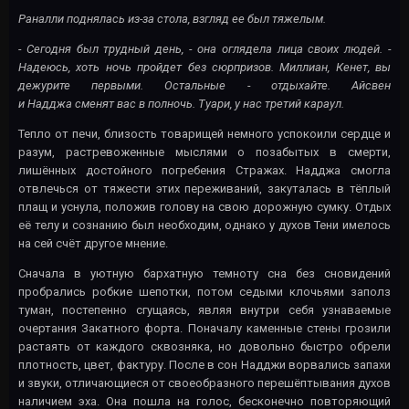
Раналли поднялась из-за стола, взгляд ее был тяжелым.
- Сегодня был трудный день, - она оглядела лица своих людей. -
Надеюсь, хоть ночь пройдет без сюрпризов. Миллиан, Кенет, вы
дежурите первыми. Остальные - отдыхайте. Айсвен
и Надджа сменят вас в полночь. Туари, у нас третий караул.
Тепло от печи, близость товарищей немного успокоили сердце и
разум, растревоженные мыслями о позабытых в смерти,
лишённых достойного погребения Стражах. Надджа смогла
отвлечься от тяжести этих переживаний, закуталась в тёплый
плащ и уснула, положив голову на свою дорожную сумку. Отдых
её телу и сознанию был необходим, однако у духов Тени имелось
на сей счёт другое мнение.
Сначала в уютную бархатную темноту сна без сновидений
пробрались робкие шепотки, потом седыми клочьями заполз
туман, постепенно сгущаясь, являя внутри себя узнаваемые
очертания Закатного форта. Поначалу каменные стены грозили
растаять от каждого сквозняка, но довольно быстро обрели
плотность, цвет, фактуру. После в сон Надджи ворвались запахи
и звуки, отличающиеся от своеобразного перешёптывания духов
наличием эха. Она пошла на голос, бесконечно повторяющий