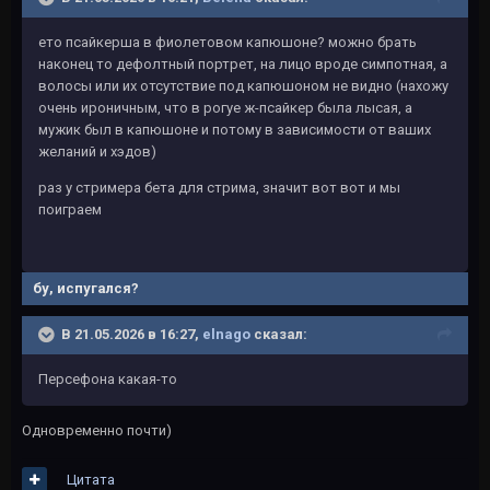
ето псайкерша в фиолетовом капюшоне? можно брать
наконец то дефолтный портрет, на лицо вроде симпотная, а
волосы или их отсутствие под капюшоном не видно (нахожу
очень ироничным, что в рогуе ж-псайкер была лысая, а
мужик был в капюшоне и потому в зависимости от ваших
желаний и хэдов)
раз у стримера бета для стрима, значит вот вот и мы
поиграем
бу, испугался?
В 21.05.2026 в 16:27,
elnago
сказал:
Персефона какая-то
Одновременно почти)
Цитата