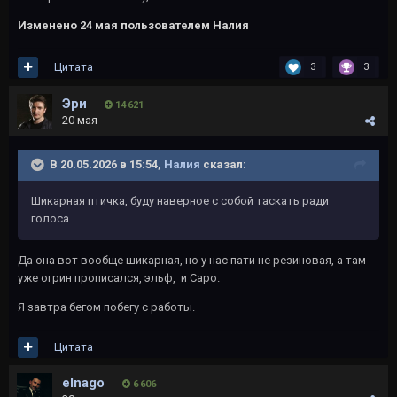
Изменено
24 мая
пользователем Налия
Цитата
3
3
Эри
14 621
20 мая
В 20.05.2026 в 15:54,
Налия
сказал:
Шикарная птичка, буду наверное с собой таскать ради
голоса
Да она вот вообще шикарная, но у нас пати не резиновая, а там
уже огрин прописался, эльф, и Саро.
Я завтра бегом побегу с работы.
Цитата
elnago
6 606