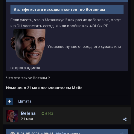
В альфе кстати находили контент по Вотаннам
Если учесть, что в Механикус 2 как раз их добавляют, могут
и в DH засветить сегодня, или вообще как 4 DLC к РТ
Уж всяко лучше очередного хумана или
второго адмеха
Что это такое Вотаны ?
Изменено
21 мая
пользователем Мейс
Цитата
Belena
6 923
21 мая
В 21.05.2026 в 09:14,
Мейс
сказал: