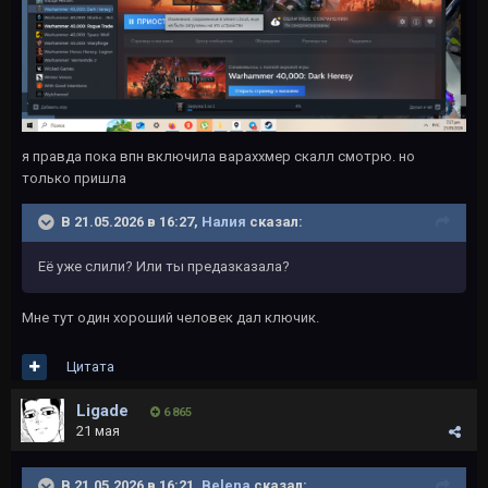
я правда пока впн включила вараххмер скалл смотрю. но
только пришла
В 21.05.2026 в 16:27,
Налия
сказал:
Её уже слили? Или ты предазказала?
Мне тут один хороший человек дал ключик.
Цитата
Ligade
6 865
21 мая
В 21.05.2026 в 16:21,
Belena
сказал: