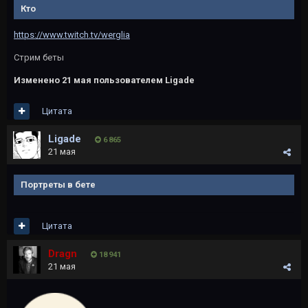
Кто
https://www.twitch.tv/werglia
Стрим беты
Изменено
21 мая
пользователем Ligade
Цитата
Ligade
6 865
21 мая
Портреты в бете
Цитата
Dragn
18 941
21 мая