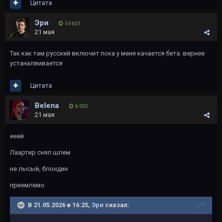
Цитата
Эри
14 621
21 мая
Так как там русский включит пока у меня качается бета. вернее
устаналвивается
Цитата
Belena
6 923
21 мая
ееей
Лаартир снял шлем
не лысый, блондин
приемлемо
В 21.05.2026 в 16:25,
Эри
сказал: