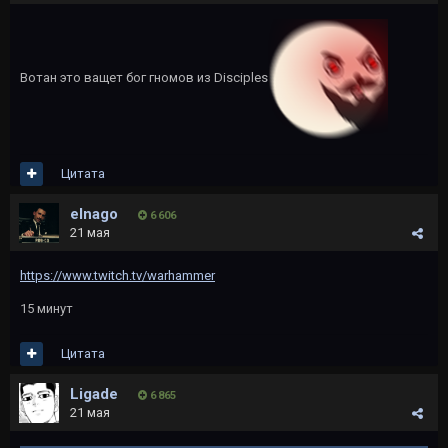
Вотан это ващет бог гномов из Disciples
Цитата
elnago
6 606
21 мая
https://www.twitch.tv/warhammer
15 минут
Цитата
Ligade
6 865
21 мая