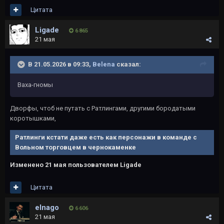
Цитата
Ligade
6 865
21 мая
В 21.05.2026 в 09:33,
Belena
сказал:
Ваха-гномы
Дворфы, чтоб не путать с Ратлингами, другими бородатыми
коротышками,
Ратлинги кстати даже есть как персонажи в команде с
Вольном торговцем в чернокаменке
Изменено
21 мая
пользователем Ligade
Цитата
elnago
6 606
21 мая