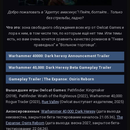
Добро пожаловать в "Адептус амасекус"! Пейте, болтайте... Только
без стрельбы, ладно?
Что это:
зона свободного обсуждения всех игр от Owlcat Games и
лора к ним, в том числе тех, по которым ещё нет тем. Или темы
есть, но вам очень хочется сравнить качество романов в "Гневе
праведных" и "Вольном торговце".
Warhammer 40000: Dark heresy Announcement Trailer
Warhammer 40,000: Dark Heresy Beta Gameplay Trailer
Gameplay Trailer | The Expanse: Osiris Reborn
Вышедшие игры Owlcat Games
: Pathfinder: Kingmaker
(2018), Pathfinder: Wrath of the Righteous (2022), Warhammer 40,000:
Rogue Trader (2023),
Rue Valley
(Owlcat выступает издателем, 2025)
Анонсированные
:
Warhammer 40,000: Dark Heresy
(дата выхода
неизвестна, закрытое бета-тестирование началось 21.05.36),
The
Expanse: Osiris Reborn
(дата выхода: весна 2027, закрытое бета-
тестирование: 22.04.26),