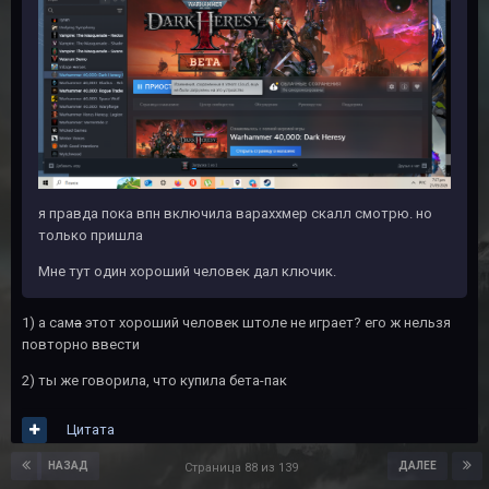
я правда пока впн включила вараххмер скалл смотрю. но
только пришла
Мне тут один хороший человек дал ключик.
1) а сам
а
этот хороший человек штоле не играет? его ж нельзя
повторно ввести
2) ты же говорила, что купила бета-пак
Цитата
НАЗАД
ДАЛЕЕ
Страница 88 из 139