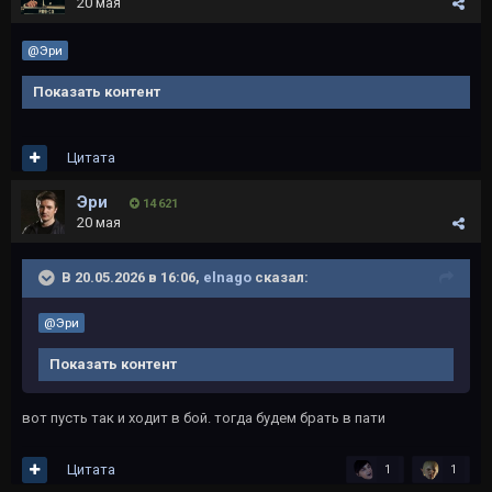
20 мая
@Эри
Показать контент
Цитата
Эри
14 621
20 мая
В 20.05.2026 в 16:06,
elnago
сказал:
@Эри
Показать контент
вот пусть так и ходит в бой. тогда будем брать в пати
Цитата
1
1