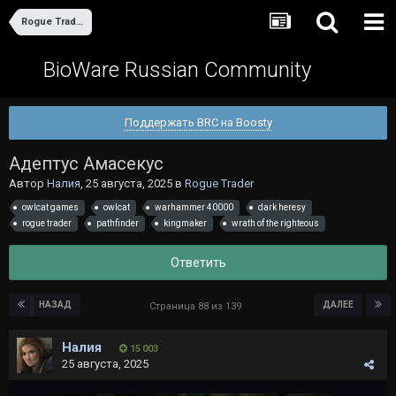
Rogue Trader
BioWare Russian Community
Поддержать BRC на Boosty
Адептус Амасекус
Автор
Налия
,
25 августа, 2025
в
Rogue Trader
owlcat games
owlcat
warhammer 40000
dark heresy
rogue trader
pathfinder
kingmaker
wrath of the righteous
Ответить
НАЗАД
ДАЛЕЕ
Страница 88 из 139
Налия
15 003
25 августа, 2025