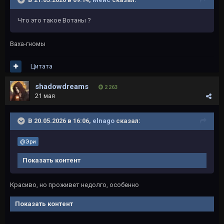
Что это такое Вотаны ?
Ваха-гномы
Цитата
shadowdreams
2 263
21 мая
В 20.05.2026 в 16:06,
elnago
сказал:
@Эри
Показать контент
Красиво, но проживет недолго, особенно
Показать контент