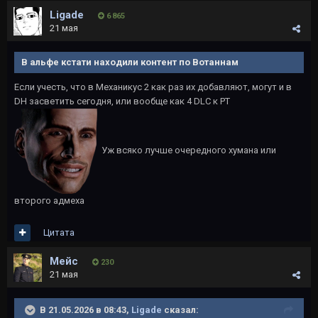
Ligade
6 865
21 мая
В альфе кстати находили контент по Вотаннам
Если учесть, что в Механикус 2 как раз их добавляют, могут и в
DH засветить сегодня, или вообще как 4 DLC к РТ
Уж всяко лучше очередного хумана или
второго адмеха
Цитата
Мейс
230
21 мая
В 21.05.2026 в 08:43,
Ligade
сказал: