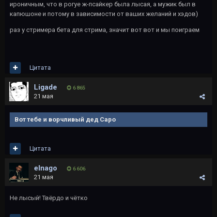
ироничным, что в рогуе ж-псайкер была лысая, а мужик был в
капюшоне и потому в зависимости от ваших желаний и хэдов)
раз у стримера бета для стрима, значит вот вот и мы поиграем
Цитата
Ligade
6 865
21 мая
Вот тебе и ворчливый дед Саро
Цитата
elnago
6 606
21 мая
Не лысый! Твёрдо и чётко