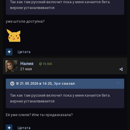
Так как там русский включит пока у меня качается бета.
вернее устаналвивается
уже штоле доступна?
Цитата
Налия
15 003
21 мая
В 21.05.2026 в 16:25,
Эри
сказал:
Так как там русский включит пока у меня качается бета.
вернее устаналвивается
Её уже слили? Или ты предазказала?
Цитата