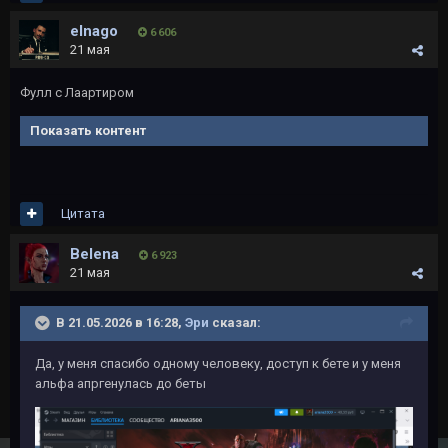
elnago
6 606
21 мая
Фулл с Лаартиром
Показать контент
Цитата
Belena
6 923
21 мая
В 21.05.2026 в 16:28,
Эри
сказал:
Да, у меня спасибо одному человеку, доступ к бете и у меня
альфа апргенулась до беты