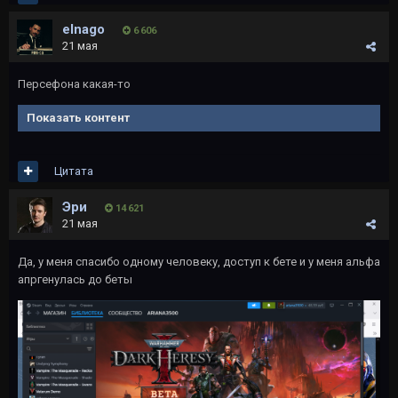
elnago
6 606
21 мая
Персефона какая-то
Показать контент
Цитата
Эри
14 621
21 мая
Да, у меня спасибо одному человеку, доступ к бете и у меня альфа
апргенулась до беты