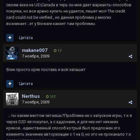
своем акке на US\Canada и терь он мне дает варианты способов
покупки, но все арвно купить не удается, пишет мол The credit
card could not be verified., но данная проблема у многих
возникает...эт у Bioware какиет там проблемы.
Цитата
makane007
17
7 ноября, 2009
блин просто кряк поставь и всё запашит
Цитата
Nerthus
137
7 ноября, 2009
...ты каким местом читаешь?Проблема не с запуском игры, т.к я
через D2D её покупал, а с аддонами, и для них нет никаких
кряков...единственный способ котрый был предложен это
изменять значение авторизации с 1 на 0, но это не проканало т.к