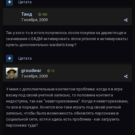
Цитата
Танд
983
7 ноября, 2009
Так у кого-то в итоге получилось после покупки на директкоде и
скачивания с ЕАДМ активировать stone prisoner и активировать/
купить-дополнительно warden's keep?
Цитата
groudwar
15
7 ноября, 2009
У меня с дополнительным контентом проблема: когда я в игре
вхожу под своей учетной записью, то половина контента
недоступна, так как "неавторизованна". Когда я неавторизованн,
то все в порядке. Хочется все-таки играть под своей учетной
записью, чтобы была возможность обновлять персонажа в
социальной сети, хотя и здесь есть проблема - как загрузить
персонажа туда?