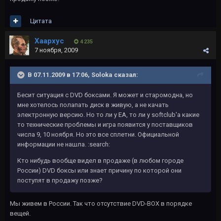
Цитата
Хаархус
4 235
7 ноября, 2009
В 07.11.2009 в 17:06, Soloka сказал:
Бесит ситуация с DVD боксами. Я может и старомодна, но
мне хотелось полапать диск в живую, а не качать
электронную версию. Но то ли у EA, то ли у softclub'а какие
то технические проблемы и игра появится у поставщиков
числа 9, 10 ноября. Но это все сплетни. Официальной
информации не нашла. :search:
Кто нибудь вообще видел в продаже (в любом городе
России) DVD боксы или знает причину по которой они
поступят в продажу позже?
Мы живем в России. Так что отсутствие DVD-BOX в порядке
вещей.