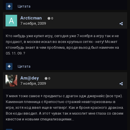
Цитата
Arcticman
0
7 ноября, 2009
Кто нибудь уже купил игру, сегодня уже 7 ноября а игру так и не
продают, в москве искал во всех крупных сетях - нету! Может
ктонибудь знает в чем проблема, вроде выход был намечен на
05. 11. 09. ?
Цитата
Am@dey
0
7 ноября, 2009
У меня тоже самое + предметы с драгон эдж джернейс (все три).
Каменная пленница с Крепостью стражей неавторизованы в
игре, хотя код ввел еще в четверг. Как и броня красного дракона.
Все коды вводил. А этот чувак так и мазолит мне глаза со своим
квестом и новыми специализациями...