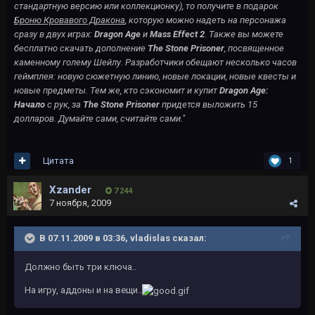
стандартную версию или коллекционку), то получите в подарок
Броню Кровавого Дракона
, которую можно надеть на персонажа
сразу в двух играх:
Dragon Age
и
Mass Effect 2
. Также вы можете
бесплатно скачать дополнение
The Stone Prisoner
, посвященное
каменному голему Шейлу. Разработчики обещают несколько часов
геймплея: новую сюжетную линию, новые локации, новые квесты и
новые предметы. Тем же, кто сэкономит и купит
Dragon Age:
Начало
с рук, за
The Stone Prisoner
придется выложить 15
долларов. Думайте сами, считайте сами."
Цитата
1
Xzander
7 244
7 ноября, 2009
В 07.11.2009 в 03:36, vladislas сказал:
Должно быть три ключа..
На игру, аддоны и на вещи..