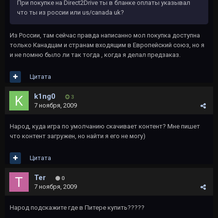
При покупке на Direct2Drive ты в бланке оплаты указывал
что ты из россии или us/canada uk?
Из России, там сейчас правда написанно мол покупка доступна
только Канадцам и странам входящим в Европейский союз, но я
и не помню было ли так тогда , когда я делал предзаказ.
Цитата
k1ng0
3
7 ноября, 2009
Народ, куда игра по умолчанию скачивает контент? Мне пишет
что контент загружен, но найти я его не могу)
Цитата
Ter
0
7 ноября, 2009
Народ подскажите где в Питере купить?????