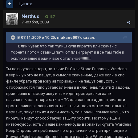
Цитата
Nerthus
137
7 ноября, 2009
В 07.11.2009 в 10:25, makane007 сказал:
Блин чувак что так тупиш купи пиратку или скачай с
торента потом ставиш патч от плэй граунт и всё там тебе и
эсклюзивные веши и всё остальное!!!!!!!!!!!
Ты не в курсе наверн, но такие DLC как Stone Prisoner и Wardens
Keep ни у кого не пашут, в смысле скаченные, даже если в сис.
файле убрать проверку авторизации, не пашут они , хоть и
отображаются типо установленны и включены, т.к эти 2 аддона,
привязаны к твоему акку и там идет проверка когда ты
начинаешь разговаривать с НПС для данного аддона, диалоги
прост начинают зацикливаться...так чт пока остается только 1
вариант, покупать их и если честно, то я очень сомневаюсь , что
пираты найдут способ такую защиту обойти. Поэтому еще и
интересуюсь, есть ли еще какиe-нибудь варианты купить Wardens
Keep.С прошлой проблемой по ограничению стран при покупке
Bioware Points я разобрался, просто на сайте EA сменил страну на