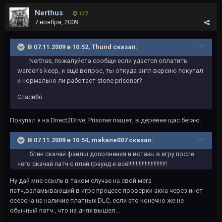
Nerthus
137
7 ноября, 2009
В 07.11.2009 в 10:52, Thund сказал:
Nerthus, пожалуйста сообщи если удастся оплатить
warden's keep, и ещё вопрос, ты откуда англ версию покупал
и нормально ли работает stone prisoner?
Спасибо
Покупал я на Direct2Drive, Prisoner пашет, в деревне щас бегаю.
В 07.11.2009 в 10:54, makane007 сказал:
блин скачай файлы дополнения и вставь в игру после
чего скачай патч с плей граунд и всё!!!!!!!!!!!!!!!!!!!!!!!!!!
Ну дай мне ссыль в таком случае на свой мега
патч,взламывающий в игре процесс проверки акка через инет
есессна на наличие платных DLC, если это конечно же не
обычный патч , что на днях вышел...