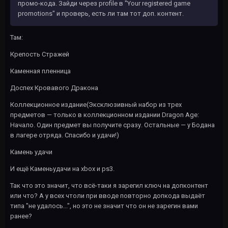
промо-кода. Зайди через profile в "Your registered game
promotions" и проверь, есть ли там тот доп. контент.
Там:
Крепость Стражей
Каменная пленница
Доспех Кровавого Дракона
Коллекционное издание(Эксклюзивный набор из трех
предметов — только в коллекционном издании Dragon Age:
Начало. Один предмет вы получите сразу. Остальные — у Бодана
в лагере отряда. Спасибо и удачи!)
Камень удачи
И ещё Каменьудачи на xbox и ps3.
Так что это значит, что всё-таки я зарегил ключ на допконтент
или что? А у всех чтоли при вводе повторно допкода выдаёт
типа "не удалось...", но это не значит что он не зарегин вами
ранее?