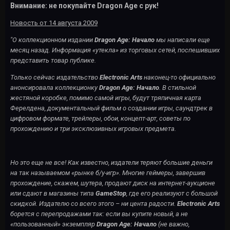
Внимание: не покупайте Dragon Age с рук!
Новость от 14 августа 2009
"О коллекционном издании
Dragon Age: Начало
мы написали еще
месяц назад. Информация «утекла» из торговых сетей, поспешивших
представить товар публике.
Только сейчас издательство
Electronic Arts
наконец-то официально
анонсировала коллекционку
Dragon Age: Начало
. В стильной
жестяной коробке, помимо самой игры, будут тряпичная карта
Ферелдена, документальный фильм о создании игры, саундтрек в
цифровом формате, трейлеры, обои, концепт-арт, советы по
прохождению и три эксклюзивных игровых предмета.
Но это еще не все! Как известно, издатели теряют большие деньги
на так называемом «рынке б/у-игр». Многие геймеры, завершив
прохождение, скажем, шутера, продают диск на интернет-аукционе
или сдают в магазины типа
GameStop
, где его реализуют с большой
скидкой. Издателю со всего этого – ни цента радости.
Electronic Arts
борется с перепродажами так: если вы купите новый, а не
«пользованный» экземпляр
Dragon Age: Начало
(не важно,