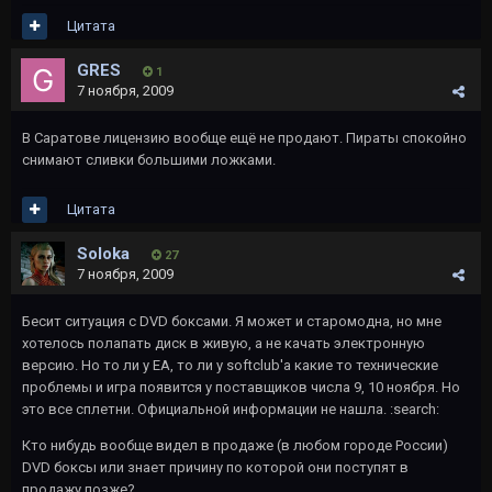
Цитата
GRES
1
7 ноября, 2009
В Саратове лицензию вообще ещё не продают. Пираты спокойно
снимают сливки большими ложками.
Цитата
Soloka
27
7 ноября, 2009
Бесит ситуация с DVD боксами. Я может и старомодна, но мне
хотелось полапать диск в живую, а не качать электронную
версию. Но то ли у EA, то ли у softclub'а какие то технические
проблемы и игра появится у поставщиков числа 9, 10 ноября. Но
это все сплетни. Официальной информации не нашла. :search:
Кто нибудь вообще видел в продаже (в любом городе России)
DVD боксы или знает причину по которой они поступят в
продажу позже?