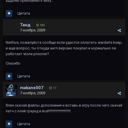
аддоны првязанны к акку...
Цитата
Танд
983
7 ноября, 2009
Nerthus, пожалуйста сообщи если удастся оплатить warden's keep,
и ещё вопрос, ты откуда англ версию покупал и нормально ли
работает stone prisoner?
Спасибо
Цитата
makane007
17
7 ноября, 2009
блин скачай файлы дополнения и вставь в игру после чего скачай
патч с плей граунд и всё!!!!!!!!!!!!!!!!!!!!!!!!!!
Цитата