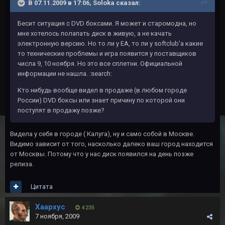
В 07.11.2009 в 17:06, Soloka сказал:
Бесит ситуация с DVD боксами. Я может и старомодна, но
мне хотелось полапать диск в живую, а не качать
электронную версию. Но то ли у EA, то ли у softclub'а какие
то технические проблемы и игра появится у поставщиков
числа 9, 10 ноября. Но это все сплетни. Официальной
информации не нашла. :search:
Кто нибудь вообще видел в продаже (в любом городе
России) DVD боксы или знает причину по которой они
поступят в продажу позже?
Видела у себя в городе ( Калуга), ну и само собой в Москве.
Видимо зависит от того, насколько далеко ваш город находится
от Москвы. Потому что у нас диск появился на день позже
релиза.
Цитата
Хаархус
4 235
7 ноября, 2009