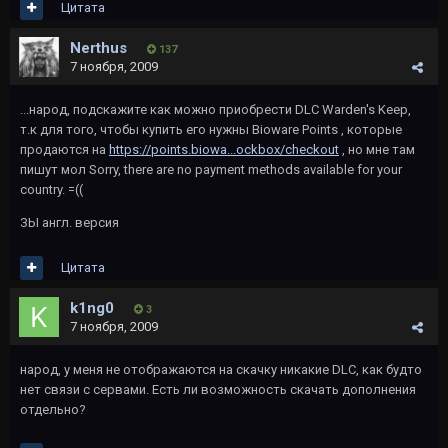
Цитата
Nerthus
137
7 ноября, 2009
...народ, подскажите как можно приобрести DLC Warden's Keep,
т.к для того, чтобы купить его нужны Bioware Points , которые
продаются на
https://points.biowa...ockbox/checkout
, но мне там
пишут мол Sorry, there are no payment methods available for your
country. =((
ЗЫ англ. версия
Цитата
k1ng0
3
7 ноября, 2009
народ, у меня не отображаются на скачку никакие DLC, как будто
нет связи с сервами. Есть ли возможность скачать дополнения
отдельно?