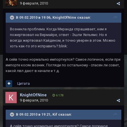
9 февраля, 2010
В 09.02.2010 в 19:06, KnightOfNine сказал:
Возникла проблема. Когда Миранда спрашивает, кем я
пожертвовал на Вермайре, ответ - Эшли Уильямс. Но я
всегда жертвовал Кайденом, и точно уверен в этом. Можно
хоть как-то это исправить?:blink:
А сейв точно нормально импортнулся? Самое логичное, если при
импорте косяк возник. Погляди по остальному - спасен ли совет,
какой лвл дают в начале и т.д.
Цитата
KnightOfNine
6 178
9 февраля, 2010
В 09.02.2010 в 19:21, Kif сказал:
А сейв точно нормально импортнулся? Самое логичное,