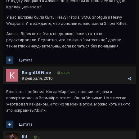
Откуда у Vanguard'a Assault Rifle, если вы не взяли ее на судне
Коллекционеров?
У вас должны были быть Heavy Pistols, SMG, Shotgun и Heavy
Weapons. Утверждаете, что дополнительно взяли Sniper Rifles.
Assault Rifles нет и быть не должно, если что-то не
редактировали. Вероятно, что-то одно "вытеснило" другое -
такие глюки неудивительны, если копаться без понимания.
Цитата
KnightOfNine
6 178
9 февраля, 2010
Возникла проблема. Когда Миранда спрашивает, кем я
пожертвовал на Вермайре, ответ - Эшли Уильямс. Но я всегда
жертвовал Кайденом, и точно уверен в этом. Можно хоть как-то
это исправить?:blink:
Цитата
Kif
5