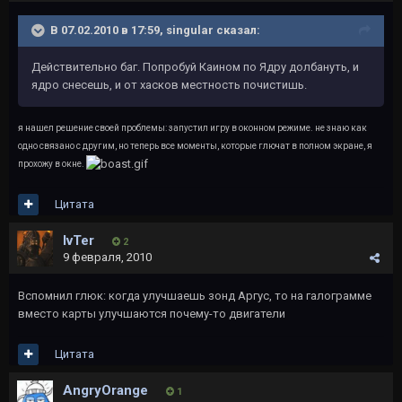
В 07.02.2010 в 17:59, singular сказал:
Действительно баг. Попробуй Каином по Ядру долбануть, и
ядро снесешь, и от хасков местность почистишь.
я нашел решение своей проблемы: запустил игру в оконном режиме. не знаю как
одно связано с другим, но теперь все моменты, которые глючат в полном экране, я
прохожу в окне.
Цитата
IvTer
2
9 февраля, 2010
Вспомнил глюк: когда улучшаешь зонд Аргус, то на галограмме
вместо карты улучшаются почему-то двигатели
Цитата
AngryOrange
1