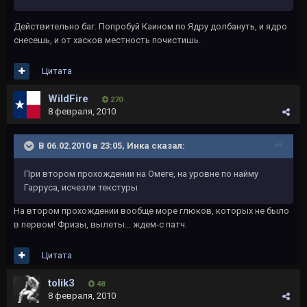
Действительно баг. Попробуй Каином по Ядру долбануть, и ядро
снесешь, и от хасков местность почистишь.
Цитата
WildFire
270
8 февраля, 2010
В 06.02.2010 в 23:05, Инка сказал:
При втором прохождении на Омеге, на уровне по найму
Гарруса, исчезли текстуры
На втором прохождении вообще море глюков, которых не было
в первом! Фризы, вылеты... ждем-с патч.
Цитата
tolik3
48
8 февраля, 2010