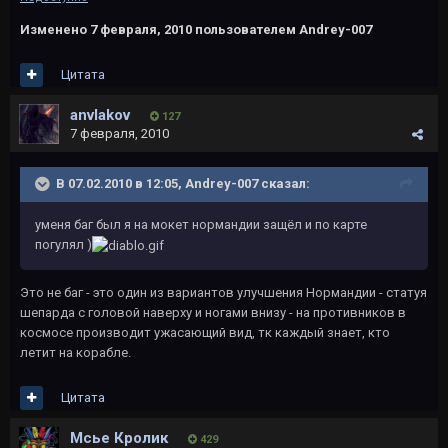
Изменено
7 февраля, 2010
пользователем Andrey-007
Цитата
anvlakov
127
7 февраля, 2010
В 07.02.2010 в 12:05, Andrey-007 сказал:
уменя баг был я на мокет нормандии защёл и по карте
погулял )
Это не баг - это один из вариантов улучшения Нормандии - статуя
шепарда с головой наверху и ногами внизу - на противников в
космосе производит ужасающий вид, тк каждый знает, кто
летит на корабле.
Цитата
Мсье Кролик
429