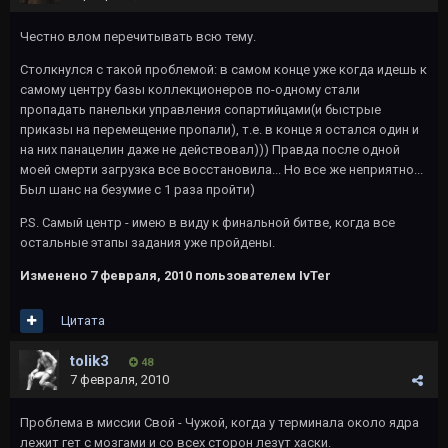
Честно влом перечитывать всю тему.
Столкнулся с такой проблемой: в самом конце уже когда идешь к
самому центру базы коллекционеров по-одному стали
пропадать панельки управления сопартийцами(и быстрые
приказы на перемещение пропали), т.е. в конце я остался один и
на них панацелин даже не действовал))) Правда после одной
моей смерти загрузка все восстановила... Но все же неприятно...
Был шанс на безумие с 1 раза пройти)
P.S. Самый центр - имею в виду к финальной битве, когда все
остальные этапы задания уже пройдены.
Изменено
7 февраля, 2010
пользователем IvTer
Цитата
tolik3
48
7 февраля, 2010
Проблема в миссии Свой - Чужой, когда у терминала около ядра
лежит гет с мозгами и со всех сторон лезут хаски.