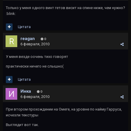
Только у меня одного винт гетов висит на спине ниже, чем нужно?
:blink:
Цитата
reagan
0
6 февраля, 2010
У меня везде оочень тихо говорят
практически ничего не слышно(
Цитата
Инка
0
6 февраля, 2010
При втором прохождении на Омеге, на уровне по найму Гарруса,
исчезли текстуры
Выглядит вот так.