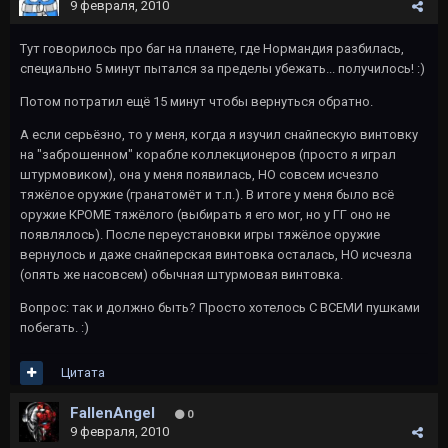
9 февраля, 2010
Тут говорилось про баг на планете, где Нормандия разбилась,
специально 5 минут пытался за пределы убежать... получилось! :)
Потом потратил ещё 15 минут чтобы вернуться обратно.
А если серьёзно, то у меня, когда я изучил снайпескую винтовку
на "заброшенном" корабле коллекционеров (просто я играл
штурмовиком), она у меня появилась, НО совсем исчезло
тяжёлое оружие (гранатомёт и т.п.). В итоге у меня было всё
оружие КРОМЕ тяжёлого (выбирать я его мог, но у ГГ оно не
появлялось). После переустановки игры тяжёлое оружие
вернулось и даже снайперская винтовка осталась, НО исчезла
(опять же насовсем) обычная штурмовая винтовка.
Вопрос: так и должно быть? Просто хотелось С ВСЕМИ пушками
побегать. :)
Цитата
FallenAngel
0
9 февраля, 2010