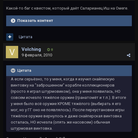
Какой-то баг с квестом, который даёт Саларианец Иш на Омеге.
Показать контент
Цитата
Volching
8
9 февраля, 2010
Цитата
А если серьёзно, то у меня, когда я изучил снайпескую
винтовку на "заброшенном" корабле коллекционеров
(просто я играл штурмовиком), она у меня появилась, НО
совсем исчезло тяжёлое оружие (гранатомёт и т.п.). В итоге
у меня было всё оружие КРОМЕ тяжёлого (выбирать я его
мог, но у ГГ оно не появлялось). После переустановки игры
тяжёлое оружие вернулось и даже снайперская винтовка
осталась, НО исчезла (опять же насовсем) обычная
штурмовая винтовка.