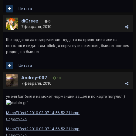
Цитата
diGreez
0
7 февраля, 2010
Шепард иногда подпрыгивает куда то на препятсвия или на
потолок и сидит там :blink:, а спрыгнуть не может, бывает совсем
редко , но бывает...
Цитата
Andrey-007
10
7 февраля, 2010
уменя баг был я на мокет нормандии защёл и по карте погулял )
MassEffect2 2010-02-07 14-56-52-21.bmp
Недоступно
MassEffect2 2010-02-07 14-56-52-21.bmp
Недоступно