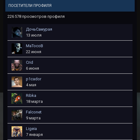
ПОСЕТИТЕЛИ ПРОФИЛЯ
226 578 просмотров профиля
ДочьСамурая
13 июля
MaTocoB
22 июня
Crid
6 июня
p1cador
4 мая
Ribka
18 марта
Falconet
9 марта
Ligeia
7 января