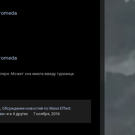
dromeda
dromeda
йлере. Может она имела ввиду турианца-
»
,
Обсуждение новостей по Mass Effect:
еи»
и и 4 других
7 ноября, 2016