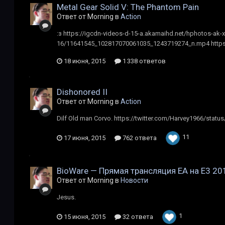
Metal Gear Solid V: The Phantom Pain
Ответ от Morning в
Action
:з https://igcdn-videos-d-15-a.akamaihd.net/hphotos-ak-x
16/11641545_102817070061035_1243719274_n.mp4 https:
18 июня, 2015
1 338 ответов
Dishonored II
Ответ от Morning в
Action
Dilf Old man Corvo. https://twitter.com/Harvey1966/sta
11
17 июня, 2015
762 ответа
BioWare — Прямая трансляция EA на Е3 20
Ответ от Morning в
Новости
Jesus.
1
15 июня, 2015
32 ответа