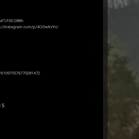
af1/t50.2886-
//instagram.com/p/4Cr3wKvYri/
tus/610975576770281472
15