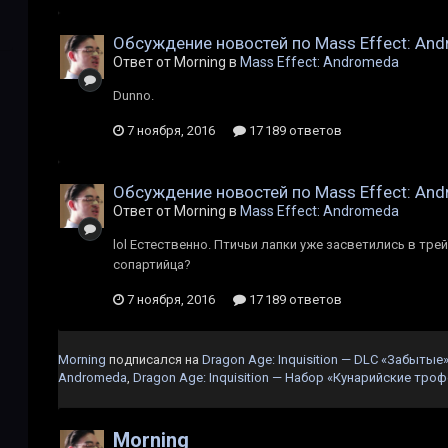
Обсуждение новостей по Mass Effect: An
Ответ от Morning в
Mass Effect: Andromeda
Dunno.
7 ноября, 2016
17 189 ответов
Обсуждение новостей по Mass Effect: An
Ответ от Morning в
Mass Effect: Andromeda
lol Естественно. Птичьи лапки уже засветились в тре
сопартийца?
7 ноября, 2016
17 189 ответов
Morning
подписался на
Dragon Age: Inquisition — DLC «Забытые
Andromeda
,
Dragon Age: Inquisition — Набор «Кунарийские троф
Morning