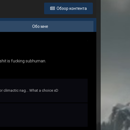
Обзор контента
Обо мне
shit is fucking subhuman.
r climactic nag... What a choice xD