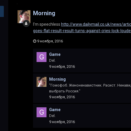
Morning
I'm speechless
http://www.dailymail.co.uk/news/arti
goes-flat-result-result-turns-against-cries-lock-loud
9 ноября, 2016
Game
Del.
9 ноября, 2016
Morning
"Гомофоб. Женоненавистник. Расист. Ненавид
выбрать Россия."
9 ноября, 2016
Game
Del.
9 ноября, 2016