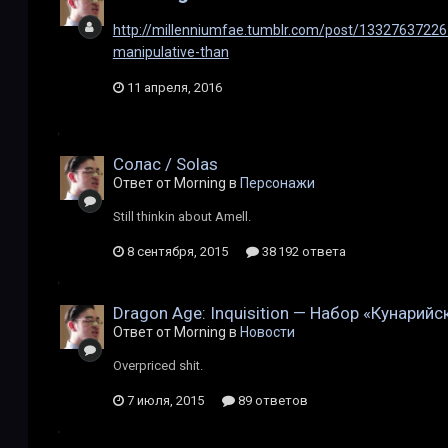
http://millenniumfae.tumblr.com/post/13327637226
manipulative-than
11 апреля, 2016
Солас / Solas
Ответ от Morning в
Персонажи
Still thinkin about Amell.
8 сентября, 2015
38 192 ответа
Dragon Age: Inquisition — Набор «Кунарий
Ответ от Morning в
Новости
Overpriced shit.
7 июля, 2015
89 ответов