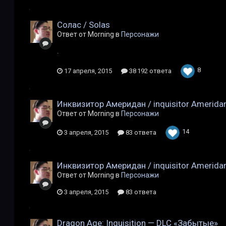
Солас / Solas
Ответ от Morning в
Персонажи
.
8
17 апреля, 2015
38 192 ответа
Инквизитор Америдан / inquisitor Amerida
Ответ от Morning в
Персонажи
14
3 апреля, 2015
83 ответа
Инквизитор Америдан / inquisitor Amerida
Ответ от Morning в
Персонажи
3 апреля, 2015
83 ответа
Dragon Age: Inquisition — DLC «Забытые»