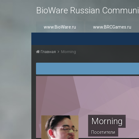
BioWare Russian Communi
www.BioWare.ru
www.BRCGames.ru
Главная
Morning
Morning
Посетители