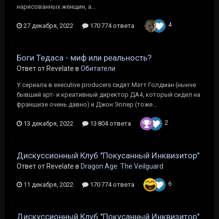
нарисованных женщин, а...
4
27 декабря, 2022
170 774 ответа
Боги Тедаса - миф или реальность?
Ответ от Revelate в
Обитатели
У сериала в executive producers сидят Мэтт Голдман (нынче
бывший арт- и креативный директор ДА4, который сидел на
франшизе очень давно) и Джон Эплер (тоже...
2
13 декабря, 2022
13 804 ответа
Дискуссионный Клуб "Покусанный Инквизитор"
Ответ от Revelate в
Dragon Age: The Veilguard
6
11 декабря, 2022
170 774 ответа
Дискуссионный Клуб "Покусанный Инквизитор"