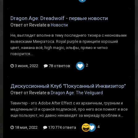
Dragon Age: Dreadwolf - первые новости
Ответ от Revelate в
Новости
Не, выглядит вполне в тему последнего тизера с неоновыми
вывесками Минратоса. Royal purple в принципе хороший
цвет, намана всё, high magic, эльфы, прямо и четко
говорится...
2
3 июня, 2022
78 ответов
Дискуссионный Клуб "Покусанный Инквизитор"
Ответ от Revelate в
Dragon Age: The Veilguard
Тевинтер - это Adobe After Effect с их архаичным, грузным и
медленным UI и сраной подпиской, про него все помнят и все
еще пользуют, но давно ненавидят за мириаду проблем и...
4
18 мая, 2022
170 774 ответа