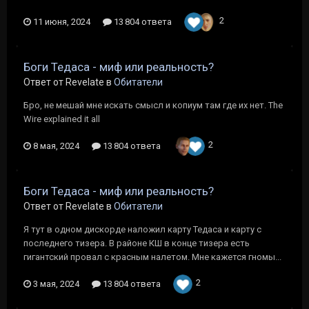
2
11 июня, 2024
13 804 ответа
Боги Тедаса - миф или реальность?
Ответ от Revelate в
Обитатели
Бро, не мешай мне искать смысл и копиум там где их нет. The
Wire explained it all
2
8 мая, 2024
13 804 ответа
Боги Тедаса - миф или реальность?
Ответ от Revelate в
Обитатели
Я тут в одном дискорде наложил карту Тедаса и карту с
последнего тизера. В районе КШ в конце тизера есть
гигантский провал с красным налетом. Мне кажется гномы...
2
3 мая, 2024
13 804 ответа