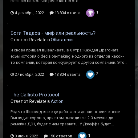
Не знаю насколько релевантно это:
1
4 декабря, 2022
13 804 ответа
Боги Тедаса - миф или реальность?
Ответ от Revelate в
Обитатели
Я снова пришел вываливать в 6 утра: Каждая Драгонага
есьм история о decision-making'e одного из отделов какой-
то компании, которая конкурирует с другой компанией. Это...
2
27 ноября, 2022
13 804 ответа
The Callisto Protocol
Ответ от Revelate в
Action
Рад что Шофелд все еще работает и делает клевые вещи.
Выглядит хорошо, при этом выходит за 2-3 месяца до
ремейка ДС1, будет с чем сравнить. У Джеффа будет...
1
3 июня, 2022
150 ответов