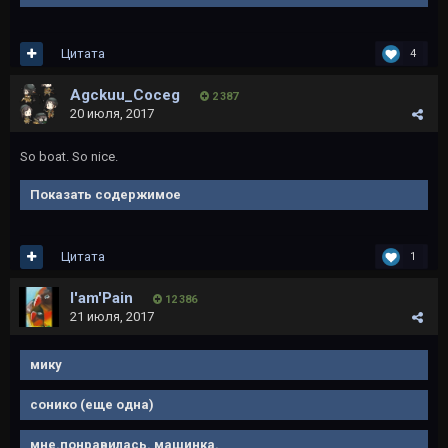
Цитата
4
Agckuu_Coceg
2 387
20 июля, 2017
So boat. So nice.
Показать содержимое
Цитата
1
I'am'Pain
12 386
21 июля, 2017
мику
сонико (еще одна)
мне.понравилась. машинка.