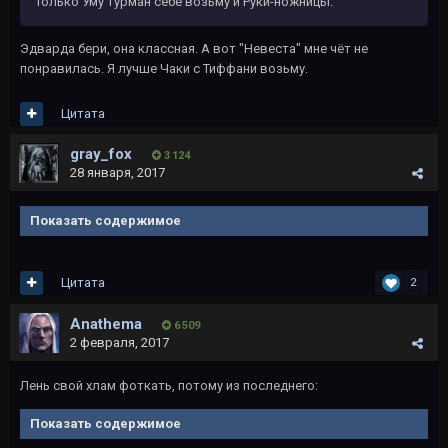
Только Уму Турман себе возьму и Руки-ножницы.
Эдварда бери, она классная. А вот "Невеста" мне чёт не
понравилась. Я лучше Чаки с Тиффани возьму.
Цитата
gray_fox
3 124
28 января, 2017
Показать содержимое
Цитата
2
Anathema
6 509
2 февраля, 2017
Лень свой хлам фоткать, потому из последнего:
Показать содержимое