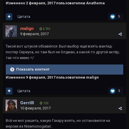
Изменено
2 февраля, 2017
пользователем Anathema
Цитата
5
malign
5 731
9 февраля, 2017
Такой вот штукой обзавёлся. Был выбор ещё взять вантед-
постер Сириуса, но там был не Олдман, а какой-то другой актёр,
так что мимо =/
Показать контент
Изменено
9 февраля, 2017
пользователем malign
Цитата
3
Gerrilll
123
10 февраля, 2017
Всё не мог решить, какую Гахару взять, но остановился на
версии из Nisemonogatari.