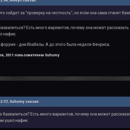
12:34, Riveyn сказал:
 это сойдет за "проверку на честность", но если она сама станет 
бахвалиться? Есть много вариантов, почему она может рассказать 
л нафик.
 форуме - дни Изабелы. А до этого была неделя Фенриса.
я, 2011
пользователем Suhumy
 12:37, Suhumy сказал:
о бахвалиться? Есть много вариантов, почему она может рассказат
ам ушел нафик.