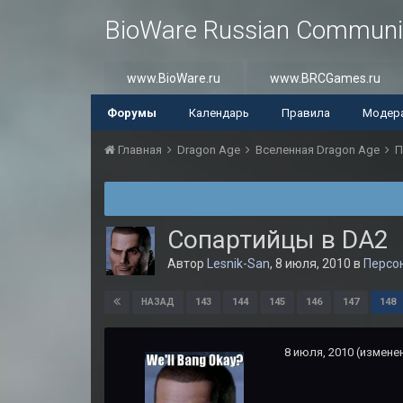
BioWare Russian Communi
www.BioWare.ru
www.BRCGames.ru
Форумы
Календарь
Правила
Модер
Главная
Dragon Age
Вселенная Dragon Age
П
Сопартийцы в DA2
Автор
Lesnik-San
,
8 июля, 2010
в
Персо
143
144
145
146
147
148
НАЗАД
8 июля, 2010
(измене