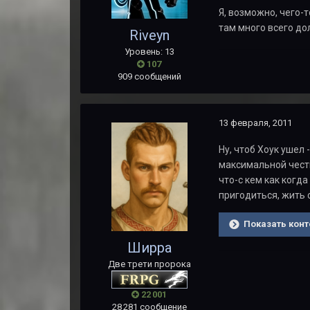
Я, возможно, чего-т
там много всего до
Riveyn
Уровень: 13
107
909 сообщений
13 февраля, 2011
Ну, чтоб Хоук ушел
максимальной честно
что-с кем как когда
пригодиться, жить 
Показать конт
Ширра
Две трети пророка
22 001
28 281 сообщение