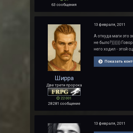
63 сообщения
13 февраля, 2011
А откуда маги это з
не было?)))))) Гово
него ходил - этой с
Показать конт
Ширра
Две трети пророка
22 001
28 281 сообщение
13 февраля, 2011