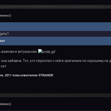
менено)
одить?
ент
 важная и актуальная.
она забавна. Тот, кто переспал с ней в оригинале по хорошему не 
 нет.
я, 2011
пользователем STRAIKER
менено)