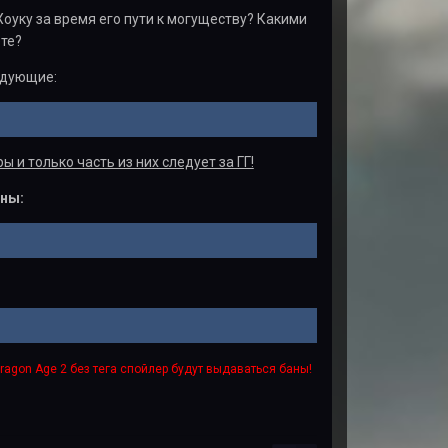
оуку за время его пути к могуществу? Какими
ете?
едующие:
и только часть из них следует за ГГ!
ны:
agon Age 2 без тега спойлер будут выдаваться баны!