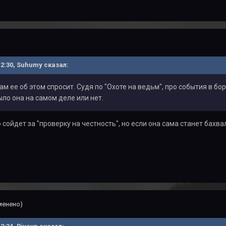
 12:30, Suhumy сказал:
ам ее об этом спросит. Судя по "Охоте на ведьм", про события в бо
ло она на самом деле или нет.
то сойдет за "проверку на честность", но если она сама станет ба
менено)