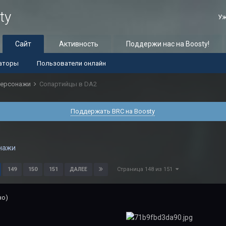
ty
Уж
Сайт
Активность
Поддержи нас на Boosty!
аторы
Пользователи онлайн
ерсонажи
Сопартийцы в DA2
Поддержать BRC на Boosty
нажи
Страница 148 из 151
149
150
151
ДАЛЕЕ
но)