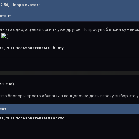
 12:50, Ширра сказал:
нтент
- это одно, а целая оргия - уже другое. Попробуй объясни суженому
я
я, 2011
пользователем Suhumy
менено)
что биовары просто обязаны в концовочке дать игроку выбор кто 
ент
я, 2011
пользователем Хаархус