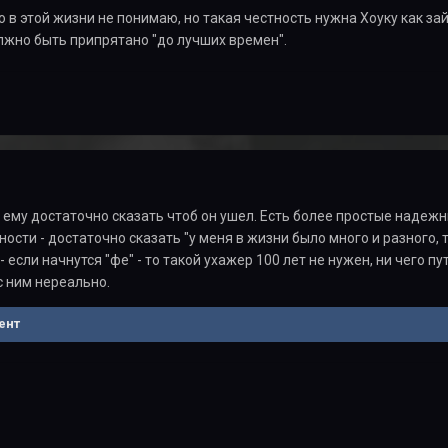
о в этой жизни не понимаю, но такая честность нужна Хоуку как за
лжно быть припрятано "до лучших времен".
 - ему достаточно сказать чтоб он ушел. Есть более простые наде
сти - достаточно сказать "у меня в жизни было много и разного, т
 - если начнутся "фе" - то такой ухажер 100 лет не нужен, ни чего п
с ним нереально.
ент