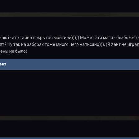
нают- это тайна покрытая мантией))))) Может эти маги - безбожно в
рят? Ну так на заборах тоже много чего написано))), (Я Хант не игра
цены не было)
ент