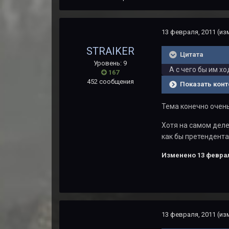
13 февраля, 2011
(из
STRAIKER
Цитата
Уровень: 9
А с чего бы им х
167
452 сообщения
Показать конт
Тема конечно очень
Хотя на самом деле 
как бы претендента
Изменено
13 феврал
13 февраля, 2011
(из