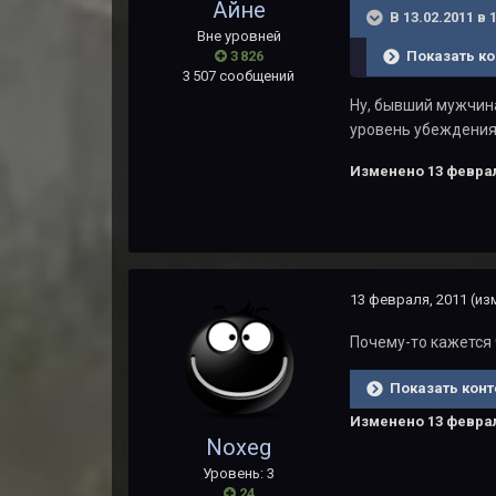
Айне
В 13.02.2011 в
Вне уровней
Показать ко
3 826
3 507 сообщений
Ну, бывший мужчина 
уровень убеждени
Изменено
13 феврал
13 февраля, 2011
(из
Почему-то кажется 
Показать конт
Изменено
13 феврал
Noxeg
Уровень: 3
24