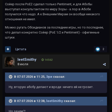
Сойер после PoE2 сделал только Pentiment, и для Абобы
выступал консультантом по миру Эоры - а лор в Абобе
получился что надо. А к Внешним Мирам он вообще никакого
отношения не имел.
Можно ругать Обсидианов за последние игры, но то последнее,
что делал конкретно Сойер (PoE 1/2 и Pentiment) - офигенные
штуки.
Цитата
2
leetSmithy
14 562
8 июля
В 07.07.2026 в 11:25,
Эри
сказал:
Ну, вторую абобу делают и вроде ничего ей не грозит.
В 07.07.2026 в 12:38,
leetSmithy
сказал:
Но зачем?!