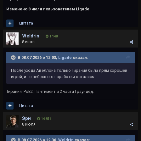
Изменено
8 июля
пользователем Ligade
Цитата
Weldrin
1 148
8 июля
В 08.07.2026 в 12:03,
Ligade
сказал:
После ухода Авеллона только Тирания была прям хорошей
игрой, и то небось его наработки остались.
Тирания, РоЕ2, Пэнтимент и 2 части Граундед.
Цитата
Эри
14 651
8 июля
В 08.07.2026 в 12:36,
Weldrin
сказал: