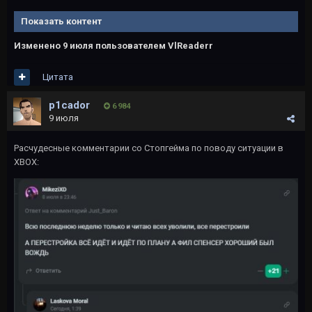
Показать контент
Изменено
9 июля
пользователем VlReaderr
Цитата
p1cador
6 984
9 июля
Расчудесные комментарии со Стопгейма по поводу ситуации в
XBOX: