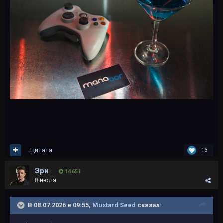
Цитата
13
Эри
14 651
8 июля
В 08.07.2026 в 09:55,
Mustard Seed
сказал: