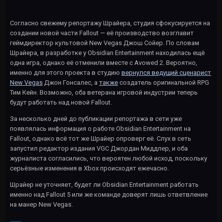
Согласно свежему репортажу Шрайера, студия сфокусируется на
создании новой части Fallout — её производство возглавит
геймдиректор культовой New Vegas Джош Сойер. По словам
Шрайера, в разработке у Obsidian Entertainment находилась ещё
одна игра, однако её отменили вместе с Avowed 2. Вероятно,
именно для этого проекта в студию
вернулся ведущий сценарист
New Vegas
Джон Гонсалес, а
также
создатель оригинальной RPG
Тим Кейн. Возможно, оба ветерана игровой индустрии теперь
будут работать над новой Fallout.
За несколько дней до публикации репортажа в сети уже
появлялась информация о работе Obsidian Entertainment на
Fallout, однако всё тот же Шрайер опроверг её. Слух в сеть
запустил редактор издания VGC Джордан Миддлер, и оба
журналиста согласились, что вероятен любой исход, поскольку
серьёзные изменения в Xbox происходят ежечасно.
Шрайер не уточняет, будет ли Obsidian Entertainment работать
именно над Fallout 5 или же команде доверят лишь ответвление
на манер New Vegas.