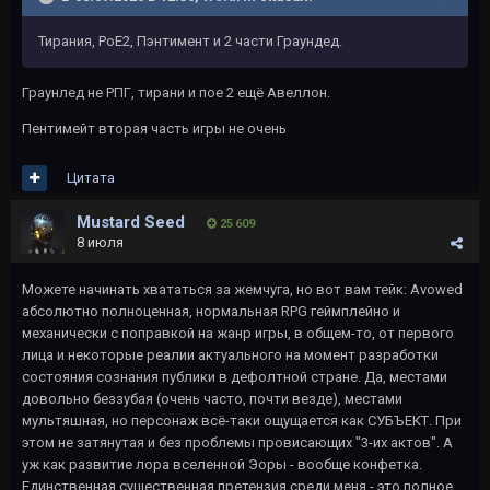
Тирания, РоЕ2, Пэнтимент и 2 части Граундед.
Граунлед не РПГ, тирани и пое 2 ещё Авеллон.
Пентимейт вторая часть игры не очень
Цитата
Mustard Seed
25 609
8 июля
Можете начинать хвататься за жемчуга, но вот вам тейк: Avowed
абсолютно полноценная, нормальная RPG геймплейно и
механически с поправкой на жанр игры, в общем-то, от первого
лица и некоторые реалии актуального на момент разработки
состояния сознания публики в дефолтной стране. Да, местами
довольно беззубая (очень часто, почти везде), местами
мультяшная, но персонаж всё-таки ощущается как СУБЪЕКТ. При
этом не затянутая и без проблемы провисающих "3-их актов". А
уж как развитие лора вселенной Эоры - вообще конфетка.
Единственная существенная претензия среди меня - это полное