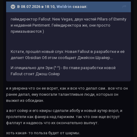
В 08.07.2026 в 18:10,
Weldrin
сказал:
геймдиректор Fallout: New Vegas, двух частей Pillars of Eternity
и недавней Pentiment. Геймдиректора же, они просто
примазываются )
Кстати, прошёл новый слух: Новая Fallout в разработке и её
делает Obsidian Об этом сообщает Джейсон Шрайер...
И специально для Эри (^ ^) - Во главе разработки новой
Fallout стоит Джош Сойер
и я уверена что он ее всрет, как и все что делал сам.. все что он
ранее делал, ему помогали талантливые люди, которых он
выжил из обсидиан.
а вот сойер и его квиры сделали абобу и новый аутер ворл, и
пролетели как фанера над парижем. так что они еще вструт
фаллаут и надеюсь что их окончательно выпнут.
хоть какая- то польза будет от шармы.