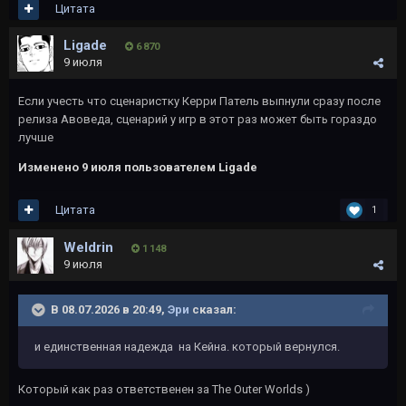
Цитата
Ligade
6 870
9 июля
Если учесть что сценаристку Керри Патель выпнули сразу после
релиза Авоведа, сценарий у игр в этот раз может быть гораздо
лучше
Изменено
9 июля
пользователем Ligade
Цитата
1
Weldrin
1 148
9 июля
В 08.07.2026 в 20:49,
Эри
сказал:
и единственная надежда на Кейна. который вернулся.
Который как раз ответственен за The Outer Worlds )