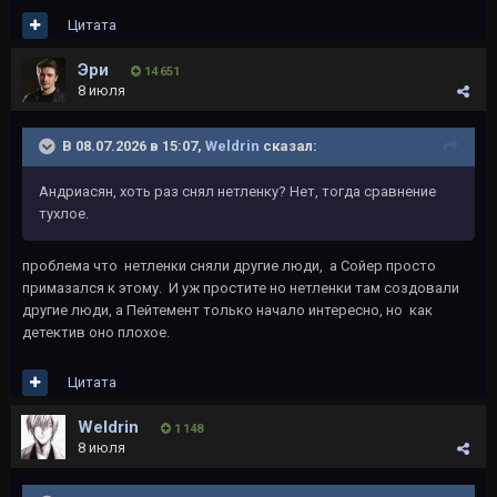
Цитата
Эри
14 651
8 июля
В 08.07.2026 в 15:07,
Weldrin
сказал:
Андриасян, хоть раз снял нетленку? Нет, тогда сравнение
тухлое.
проблема что нетленки сняли другие люди, а Сойер просто
примазался к этому. И уж простите но нетленки там создовали
другие люди, а Пейтемент только начало интересно, но как
детектив оно плохое.
Цитата
Weldrin
1 148
8 июля