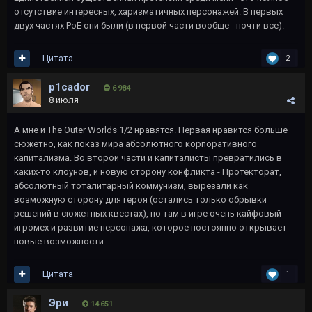
отсутствие интересных, харизматичных персонажей. В первых
двух частях PoE они были (в первой части вообще - почти все).
Цитата
2
p1cador
6 984
8 июля
А мне и The Outer Worlds 1/2 нравятся. Первая нравится больше
сюжетно, как показ мира абсолютного корпоративного
капитализма. Во второй части и капиталисты превратились в
каких-то клоунов, и новую сторону конфликта - Протекторат,
абсолютный тоталитарный коммунизм, вырезали как
возможную сторону для героя (остались только обрывки
решений в сюжетных квестах), но там в игре очень кайфовый
игромех и развитие персонажа, которое постоянно открывает
новые возможности.
Цитата
1
Эри
14 651