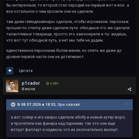
бы интересным, то второй стал пародий на первый вот и все. а
все остальное о чем просили они не сделали
там даже геймдизайнеры сделали, чтобы игромехом персонаж
прошел по стелсу даже сделали пути. обходные что же сделали
талантливые товарищи, просто это заигноирили и ты видишь,
что вот тут обходной путь, а нет мы тебе не дадим.
единственное персонажи более менее, но опять же даже до
уровня первой части они не дотягивают.
Цитата
p1cador
6 984
8 июля
В 08.07.2026 в 18:53,
Эри
сказал:
а вот сойер и его квиры сделали абобу и новый аутер ворл,
и пролетели как фанера над парижем. так что они еще
вструт фаллаут и надеюсь что их окончательно выпнут.