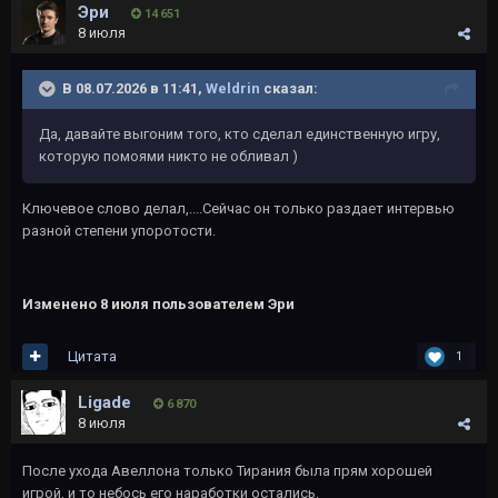
Эри
14 651
8 июля
В 08.07.2026 в 11:41,
Weldrin
сказал:
Да, давайте выгоним того, кто сделал единственную игру,
которую помоями никто не обливал )
Ключевое слово делал,....Сейчас он только раздает интервью
разной степени упоротости.
Изменено
8 июля
пользователем Эри
Цитата
1
Ligade
6 870
8 июля
После ухода Авеллона только Тирания была прям хорошей
игрой, и то небось его наработки остались.