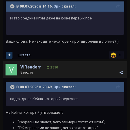
В 08.07.2026 в 14:16,
Эри
сказал:
И это средние игры даже на фоне первых пое
Ваши слова. Не находите некоторых противоречий в логике? )
Цитата
1
VlReaderr
2 310
9 июля
В 08.07.2026 в 20:49,
Эри
сказал:
надежда на Кейна. который вернулся.
На Кейна, который утверждает:
"Разрабы не знают, чего геймеры хотят от игры";
"Геймеры сами не знают, чего хотят от игры."