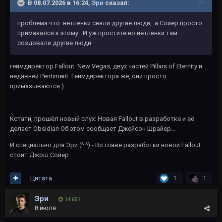
В 08.07.2026 в 16:24,
Эри
сказал:
проблема что нетленки сняли другие люди, а Сойер просто
примазался к этому. И уж простите но нетленки там
создовали другие люди
геймдиректор Fallout: New Vegas, двух частей Pillars of Eternity и
недавней Pentiment. Геймдиректора же, они просто
примазываются )
Кстати, прошёл новый слух: Новая Fallout в разработке и её
делает Obsidian Об этом сообщает Джейсон Шрайер...
И специально для Эри (^ ^) - Во главе разработки новой Fallout
стоит Джош Сойер
Цитата
1
1
Эри
14 651
8 июля