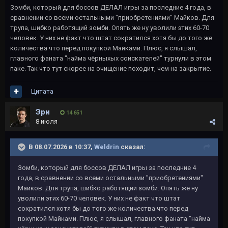
Зомби, который для боссов ДЕЛАЛ игры за последние 4 года, в
сравнении со всеми остальными "приобретениями" Майков. Для
трупа, шибко работящий зомби. Опять же ну уволили этих 60-70
человек. У них не факт что штат сократился хотя бы до того же
количества что перед покупкой Майками. Плюс, я слышал,
главного фаната "найма чёрныхых соискателей" турнули в этом
паке. Так что тут скорее на очищение походит, чем на закрытие.
Цитата
Эри
14 651
8 июля
В 08.07.2026 в 10:37,
Weldrin
сказал:
Зомби, который для боссов ДЕЛАЛ игры за последние 4
года, в сравнении со всеми остальными "приобретениями"
Майков. Для трупа, шибко работящий зомби. Опять же ну
уволили этих 60-70 человек. У них не факт что штат
сократился хотя бы до того же количества что перед
покупкой Майками. Плюс, я слышал, главного фаната "найма