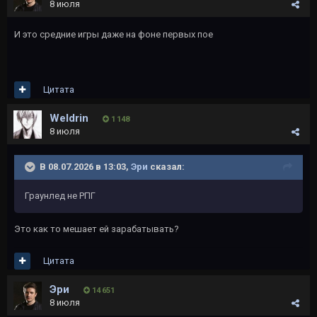
8 июля
И это средние игры даже на фоне первых пое
Цитата
Weldrin
1 148
8 июля
В 08.07.2026 в 13:03,
Эри
сказал:
Граунлед не РПГ
Это как то мешает ей зарабатывать?
Цитата
Эри
14 651
8 июля