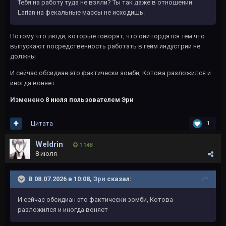
Тебя на работу туда не взяли? Ты так даже в отношении
Larian на фекальные массы не исходишь.
Потому что люди, которые говорят, что они гордятся тем что
выпускают посредственность работать в гейм индустрии не
должны
И сейчас обсидиан это фактически зомби, Котова разложился и
иногда воняет
Изменено
8 июля
пользователем Эри
Цитата
1
Weldrin
1 148
8 июля
В 08.07.2026 в 10:08,
Эри
сказал:
И сейчас обсидиан это фактически зомби, Котова
разложился и иногда воняет