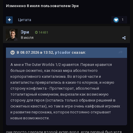
Изменено
8 июля
пользователем Эри
Цитата
1
Эри
14 651
8 июля
В 08.07.2026 в 13:52,
p1cador
сказал:
А мне и The Outer Worlds 1/2 нравятся. Первая нравится
больше сюжетно, как показ мира абсолютного
корпоративного капитализма. Во второй части и
капиталисты превратились в каких-то клоунов, и новую
сторону конфликта - Протекторат, абсолютный
тоталитарный коммунизм, вырезали как возможную
сторону для героя (остались только обрывки решений в
сюжетных квестах), но там в игре очень кайфовый игромех
и развитие персонажа, которое постоянно открывает
новые возможности.
они просто сделали второй аутер ворд если первый был хотя