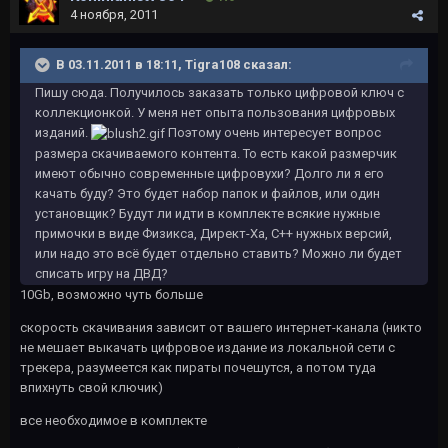
4 ноября, 2011
В 03.11.2011 в 18:11, Tigra108 сказал:
Пишу сюда. Получилось заказать только цифровой ключ с
коллекционкой. У меня нет опыта пользования цифровых
изданий.
Поэтому очень интересует вопрос
размера скачиваемого контента. То есть какой размерчик
имеют обычно современные цифровухи? Долго ли я его
качать буду? Это будет набор папок и файлов, или один
установщик? Будут ли идти в комплекте всякие нужные
примочки в виде Физикса, Директ-Ха, С++ нужных версий,
или надо это всё будет отдельно ставить? Можно ли будет
списать игру на ДВД?
10Gb, возможно чуть больше
скорость скачивания зависит от вашего интернет-канала (никто
не мешает выкачать цифровое издание из локальной сети с
трекера, разумеется как пираты почешутся, а потом туда
впихнуть свой ключик)
все необходимое в комплекте