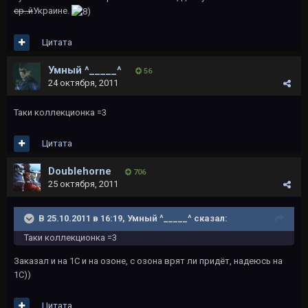
ср..й
Украине.
Цитата
Умный ^_____^
56
24 октября, 2011
Таки коллекционка =3
Цитата
Doublehorne
706
25 октября, 2011
В 25.10.2011 в 16:19, Умный ^_____^ сказал:
Таки коллекционка =3
Заказал и на 1С и на озоне, с озона врят ли придёт, надеюсь на
1С))
Цитата