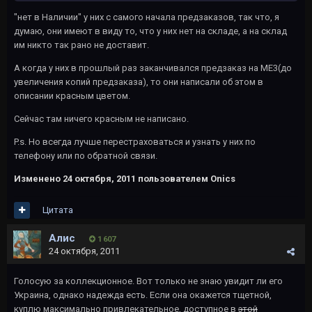
"нет в Наличии" у них с самого начала предзаказов, так что, я
думаю, они имеют в виду то, что у них нет на складе, а на склад
им никто так рано не доставит.
А когда у них в прошлый раз заканчивался предзаказ на ME3(до
увеличения копий предзаказа), то они написали об этом в
описании красным цветом.
Сейчас там ничего красным не написано.
P.s. Но всегда лучше перестраховаться и узнать у них по
телефону или по обратной связи.
Изменено
24 октября, 2011
пользователем Onics
Цитата
Алис
1 607
24 октября, 2011
Голосую за коллекционное. Вот только не знаю увидит ли его
Украина, однако надежда есть. Если она окажется тщетной,
куплю максимально привлекательное, доступное в
этой