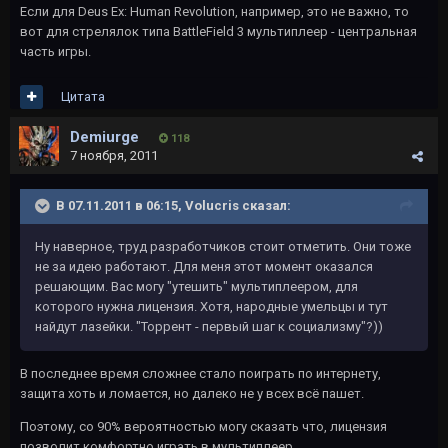
Если для Deus Ex: Human Revolution, например, это не важно, то
вот для стрелялок типа BattleField 3 мультиплеер - центральная
часть игры.
Цитата
Demiurge
118
7 ноября, 2011
В 07.11.2011 в 06:15, Volucris сказал:
Ну наверное, труд разработчиков стоит отметить. Они тоже
не за идею работают. Для меня этот момент оказался
решающим. Вас могу "утешить" мультиплеером, для
которого нужна лицензия. Хотя, народные умельцы и тут
найдут лазейки. "Торрент - первый шаг к социализму"?))
В последнее время сложнее стало поиграть по интернету,
защита хоть и ломается, но далеко не у всех всё пашет.
Поэтому, со 90% вероятностью могу сказать что, лицензия
позволит комфортно играть в мультиплеер.