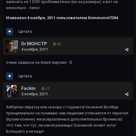
записать на 1 DVD проблематично (из-за размера), а вот на
несколько - легко
Изменено
4 ноября, 2011
пользователем Kommunist7304
Цитата
Dr.MOHCTP
20
4 ноября, 2011
очень надеюсь на steam версию :-$
Цитата
Fackin
17
5 ноября, 2011
Хе!Куплю пиратку или скачаю с торрента! Не иначе! Вообще
принципиально не понимаю чем лицензия отличается от пиратки!
(кроме конечно же всеразличных дополнительных броников)
Что там, что тут, ни какой разницы! Основной сюжет есть!
Большего и не надо!