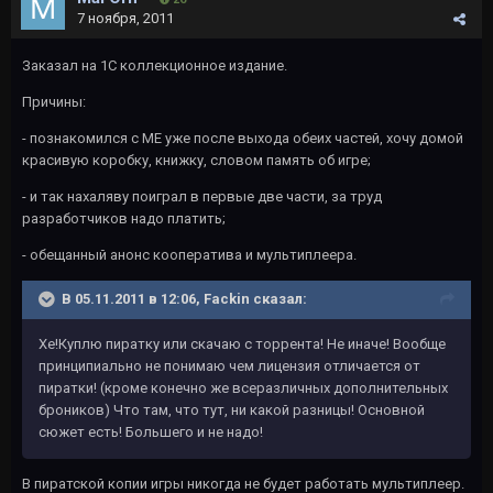
7 ноября, 2011
Заказал на 1С коллекционное издание.
Причины:
- познакомился с ME уже после выхода обеих частей, хочу домой
красивую коробку, книжку, словом память об игре;
- и так нахаляву поиграл в первые две части, за труд
разработчиков надо платить;
- обещанный анонс кооператива и мультиплеера.
В 05.11.2011 в 12:06, Fackin сказал:
Хе!Куплю пиратку или скачаю с торрента! Не иначе! Вообще
принципиально не понимаю чем лицензия отличается от
пиратки! (кроме конечно же всеразличных дополнительных
броников) Что там, что тут, ни какой разницы! Основной
сюжет есть! Большего и не надо!
В пиратской копии игры никогда не будет работать мультиплеер.