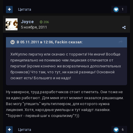
Цитата
1
Joyce
206
5 ноября, 2011
В 05.11.2011 в 12:06, Fackin сказал:
Хе!Куплю пиратку или скачаю с торрента! Не иначе! Вообще
принципиально не понимаю чем лицензия отличается от
пиратки! (кроме конечно же всеразличных дополнительных
броников) Что там, что тут, ни какой разницы! Основной
сюжет есть! Большего и не надо!
Ну наверное, труд разработчиков стоит отметить. Они тоже не
за идею работают. Для меня этот момент оказался решающим.
Вас могу "утешить" мультиплеером, для которого нужна
лицензия. Хотя, народные умельцы и тут найдут лазейки.
"Торрент - первый шаг к социализму"?))
Цитата
6