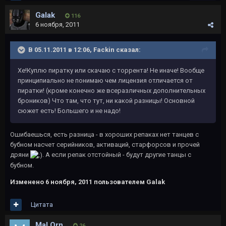
Galak
116
6 ноября, 2011
В 05.11.2011 в 12:06, Fackin сказал:
Хе!Куплю пиратку или скачаю с торрента! Не иначе! Вообще
принципиально не понимаю чем лицензия отличается от
пиратки! (кроме конечно же всеразличных дополнительных
броников) Что там, что тут, ни какой разницы! Основной
сюжет есть! Большего и не надо!
Ошибаешься, есть разница - в хороших репаках нет танцев с
бубном насчет серийников, активаций, старфорсов и прочей
дряни
. А если репак отстойный - будут другие танцы с
бубном.
Изменено
6 ноября, 2011
пользователем Galak
Цитата
Mal Orn
26