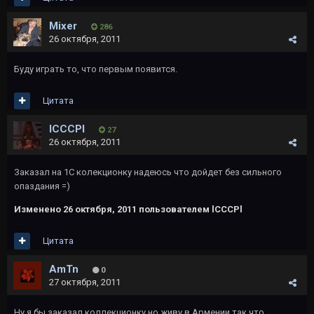
Mixer
286
26 октября, 2011
Буду играть то, что первым появится.
Цитата
lCCCPl
27
26 октября, 2011
Заказал на 1С колекционку надеюсь что дойдет без сильного
опаздания =)
Изменено
26 октября, 2011
пользователем lCCCPl
Цитата
AmTn
0
27 октября, 2011
Ну я бы заказал коллекционку но живу в Армении так что