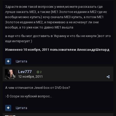
Здрасте всем такой вопросик у меня,можете рассказать где
лучше заказть МЕ3, а также (МЕ1 Золотое издание и МЕ2 где их
вообще можно купить) хочу сначала МЕ3 купить, а потом МЕ1
Золотое издание и МЕ2, и переживаю а не исчезнут ли они
вообще, а то уже как то давно МЕ1 вышла
а еще что бы мог доставить в Украину и что бы не кинули )вот это
еще интересует )
Изменено
10 ноября, 2011
пользователем АлександрШепард
Цитата
Lev777
2
12 ноября, 2011
А чем отличается Jewel-box от DVD-box?
:-$ Ссори за нубский вопрос...
Цитата