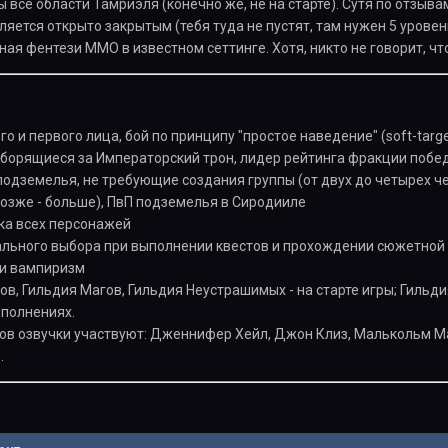
 все области Тамриэля (конечно же, не на старте). Сутя по отзыв
ляется открыто закрытым (тебя туда не пустят, там нужен 5 уровен
ная фентези ММО в известном сеттинге. Хотя, никто не говорит, что
го и первого лица, бой по принципу "простое наведение" (soft-targe
 борящиеся за Императорский трон, лидер рейтинга фракции побе
подземелья, не требующие создания группы (от двух до четырех че
 позже - больше), ПвП подземелья в Сиродииле
ка всех персонажей
льного выбора при выполнении квестов и прохождении сюжетной
 и вампиризм
в, Гильдия Магов, Гильдия Неустрашимых - на старте игры; Гильди
полнениях.
ров озвучки участвуют: Дженнифер Хейл, Джон Клиз, Малькольм Ма
.