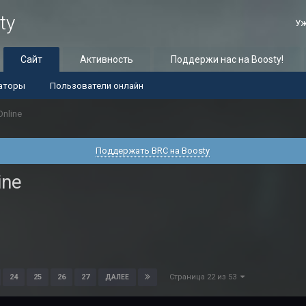
ty
Уж
Сайт
Активность
Поддержи нас на Boosty!
аторы
Пользователи онлайн
Online
Поддержать BRC на Boosty
ine
Страница 22 из 53
24
25
26
27
ДАЛЕЕ