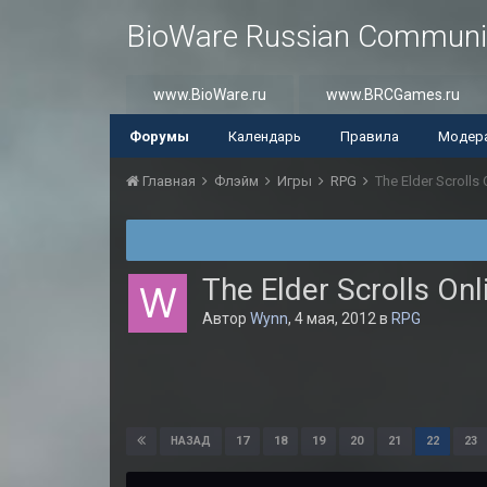
BioWare Russian Communi
www.BioWare.ru
www.BRCGames.ru
Форумы
Календарь
Правила
Модер
Главная
Флэйм
Игры
RPG
The Elder Scrolls 
The Elder Scrolls Onl
Автор
Wynn
,
4 мая, 2012
в
RPG
17
18
19
20
21
22
23
НАЗАД