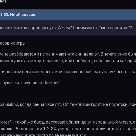
но)
03:02, ИнаЯ сказал:
 значит можно опровергнуть. А чем? Своим имхо : "мне нравится"?
асов их игры.
ем не разбираются и не понимают что они делают. Впечатление был
ись купить там картофанчика, или наоборот, спрашивали как прой
начальным негативом пытается насильно поиграть пару часов - она
 чушь, которую несет быков?
а имбой, когда сейчас все птс збт темплары горят не подетски, при
ачнее" - такой же бред. рассовые абилки дают нереальный мизер, о
жалко. А на капе эти 1-2-3% упираются в кап и получается что рас
з можно выбирать чисто по внешнему виду.