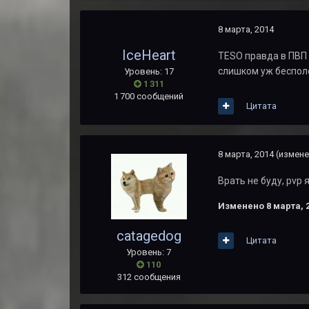
8 марта, 2014
IceHeart
TESO правда в ПВП 
слишком уж бесполе
Уровень: 17
1 311
1 700 сообщений
Цитата
8 марта, 2014
(измене
Врать не буду, pvp 
Изменено
8 марта, 
catagedog
Цитата
Уровень: 7
110
312 сообщения