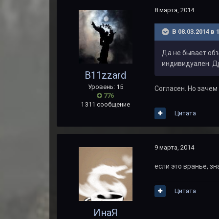
8 марта, 2014
В 08.03.2014 в 
Да не бывает об
индивидуален. Др
B11zzard
Уровень: 15
Согласен. Но зачем
776
1 311 сообщение
Цитата
9 марта, 2014
если это вранье, з
Цитата
ИнаЯ