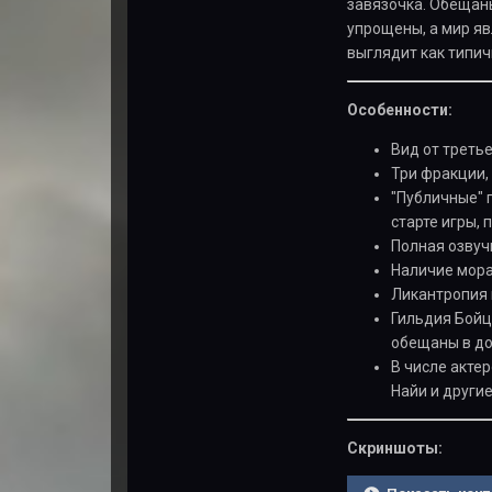
завязочка. Обещаны
упрощены, а мир яв
выглядит как типич
Особенности:
Вид от третье
Три фракции,
"Публичные" 
старте игры,
Полная озвуч
Наличие мора
Ликантропия
Гильдия Бойцо
обещаны в до
В числе акте
Найи и другие
Скриншоты: