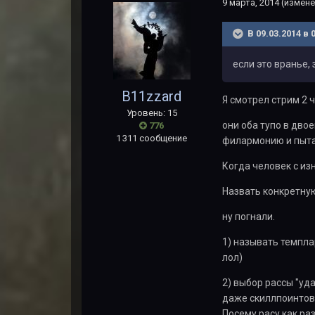
9 марта, 2014
(измене
В 09.03.2014 в 
если это вранье,
B11zzard
Я смотрел стрим 2 ч
Уровень: 15
они оба тупо в дво
776
1 311 сообщение
филармонию и пытал
Когда человек с из
Назвать конкретную
ну погнали.
1) называть темплар
лол)
2) выбор рассы "уд
даже скиллпоинтов 
Посему расу как ра