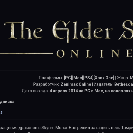
Платформы:
[PC][Mac][PS4][Xbox One]
| Жанр:
M
Разработчик:
Zenimax Online
| Издатель:
Bethesda
Дата выхода:
4 апреля 2014 на PC и Mac, на консолях
дписка
аз
вращения драконов в Skyrim Молаг Бал решил затащить весь Тамри