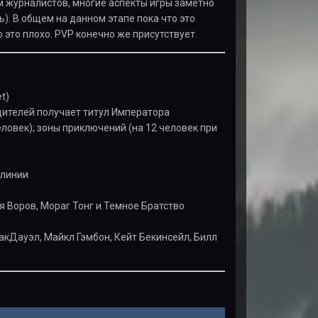
ам журналистов, многие аспекты игры заметно
ь). В общем на данном этапе пока что это
 это плохо. PVP конечно же присутствует.
t)
дителей получает титул Императора
ловек); зоны приключений (на 12 человек при
 линии
я Воров, Мораг Тонг и Темное Братство
кДауэл, Майкл Гэмбон, Кейт Бекинсейл, Билл