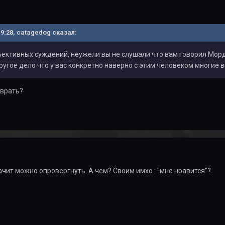
19:28, catagedog сказал:
ъективных суждений, неужели вы не слушали что вам говорил Мор
угое дело что у вас конкретно наверно с этим человеком многие 
 врать?
начит можно опровергнуть. А чем? Своим имхо : "мне нравится"?