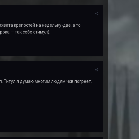
ахвата крепостей на недельку-две, а то
ока — так себе стимул).
ал. Титул я думаю многим людям чсв погреет.