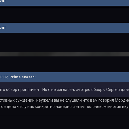
ент
ент
18:37, Primе сказал:
что обзор проплачен... Но я не согласен, смотрю обзоры Сергея дав
ктивных суждений, неужели вы не слушали что вам говорил Морди
ое дело что у вас конкретно наверно с этим человеком многие вк