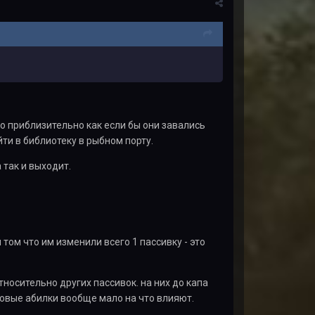
о приблизительно как если бы они завались
ти в библиотеку в рыбном порту.
 так и выходит.
 том что им изменили всего 1 пассивку - это
тносительно других пассивок. на них до капа
совые абилки вообще мало на что влияют.