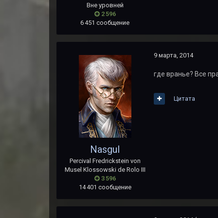
Вне уровней
2 596
6 451 сообщение
9 марта, 2014
где вранье? Все пра
Цитата
Nasgul
Percival Fredrickstein von
Musel Klossowski de Rolo III
3 596
14 401 сообщение