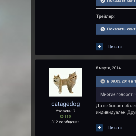
Показать конт
Трейлер:
Показать конт
Цитата
8 марта, 2014
В 08.03.2014 в 
Многие говорят, 
catagedog
Да не бывает объе
Уровень: 7
индивидуален. Друг
110
312 сообщения
Цитата