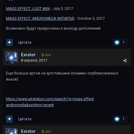
MASS EFFECT: LOST ARK
- July 3, 2017
MASS EFFECT: ANDROMEDA INITIATIVE
- October 3, 2017
Возможно будут приурочены к выходу дополнений.
Цитата
1
Existor
439
8 апреля, 2017
Еще больше артов на артстейшене (помимо опубликованных
выше)
https://www.artstation.com/search?q=mass effect
andromeda&sorting=recent
Цитата
1
Existor
439