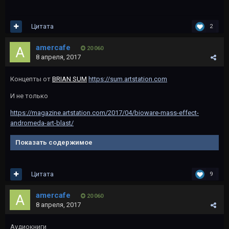
Цитата
2
amercafe
20 060
8 апреля, 2017
Концепты от
BRIAN SUM
https://sum.artstation.com
И не только
https://magazine.artstation.com/2017/04/bioware-mass-effect-
andromeda-art-blast/
Показать содержимое
Цитата
9
amercafe
20 060
8 апреля, 2017
Аудиокниги