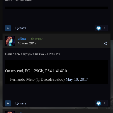
Цитата
8
altea
19 817
10 мая, 2017
Началась загрузка патча на PC и PS
Цитата
2