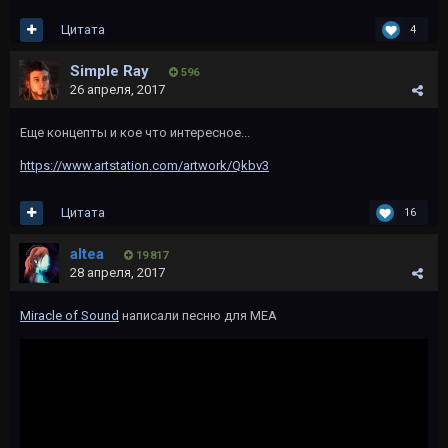
Цитата
4
Simple Ray
596
26 апреля, 2017
Еще концепты и кое что интересное...
https://www.artstation.com/artwork/Qkbv3
Цитата
16
altea
19 817
28 апреля, 2017
Miracle of Sound
написали песню для МЕА