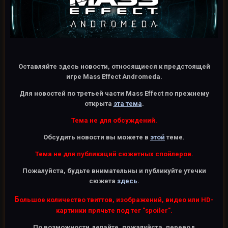
Оставляйте здесь новости, относящиеся к предстоящей
игре Mass Effect Andromeda.
Для новостей по третьей части Mass Effect по прежнему
открыта
эта тема
.
Тема не для обсуждений.
Обсудить новости вы можете в
этой
теме.
Тема не для публикаций сюжетных спойлеров.
Пожалуйста, будьте внимательны и публикуйте утечки
сюжета
здесь
.
Б
ольшое количество твиттов, изображений, видео или HD-
картинки прячьте под тег "spoiler".
По возможности делайте, пожалуйста, перевод