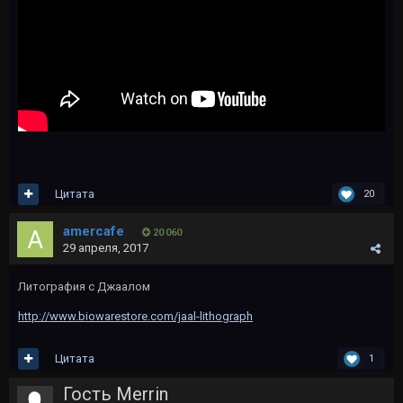
Цитата
20
amercafe
20 060
29 апреля, 2017
Литография с Джаалом
http://www.biowarestore.com/jaal-lithograph
Цитата
1
Гость Merrin