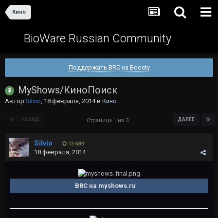
Кино
BioWare Russian Community
Поддержать BRC на Boosty
MyShows/КиноПоиск
Автор
Silvio
,
18 февраля, 2014
в
Кино
НАЗАД
ДАЛЕЕ
Страница 1 из 3
Silvio
13 689
18 февраля, 2014
BRC на myshows.ru