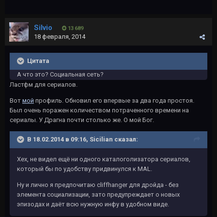
Silvio
13 689
18 февраля, 2014
Цитата
А что это? Социальная сеть?
Ластфм для сериалов.
Вот
мой
профиль. Обновил его впервые за два года простоя.
Был очень поражен количеством потраченного времени на
сериалы. У Драгна почти столько же. О мой Бог.
В 18.02.2014 в 09:16, Sicilian сказал:
Хех, не видел ещё ни одного каталоголизатора сериалов,
который бы по удобству придвинулся к MAL.
Ну и лично я предпочитаю cliffhanger для дройда - без
элемента социализации, зато предупреждает о новых
эпизодах и даёт всю нужную инфу в удобном виде.