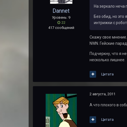
На зеркало неча 
Dannet
Без обид, но это
Уровень: 9
22
интрижки с робот
417 сообщений
Скажу свое мнение.
NWN. Гейские парад
Подчеркну, что я н
несколько лишнее.
Цитата
2 августа, 2011
А что плохого в со
Цитата