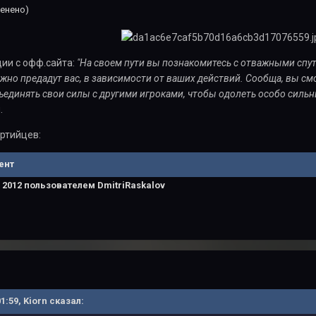
енено)
ии с офф.сайта:
"На своем пути вы познакомитесь с отважными спут
жно предадут вас, в зависимости от ваших действий. Сообща, вы см
ъединять свои силы с другими игроками, чтобы одолеть особо сильн
.
ртийцев:
ент
 2012
пользователем DmitriRaskalov
01:59, Kiorn сказал: