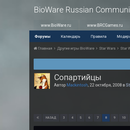
BioWare Russian Communi
www.BioWare.ru
www.BRCGames.ru
Форумы
Календарь
Правила
Модер
Главная
Другие игры BioWare
Star Wars
Star 
Сопартийцы
Автор
Mackintosh
,
22 октября, 2008
в
St
3
4
5
6
7
8
9
10
НАЗАД