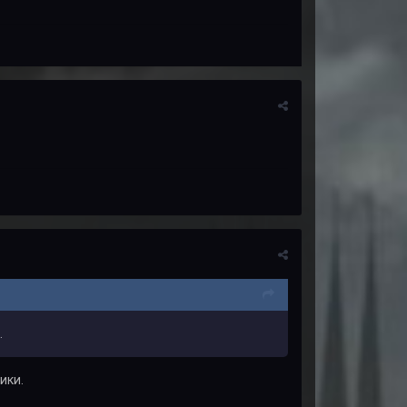
.
ики.