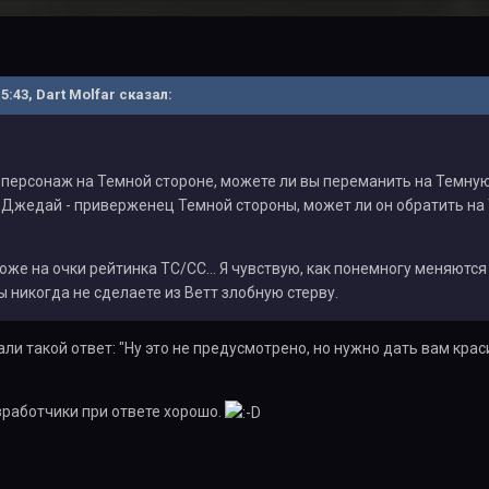
15:43, Dart Molfar сказал:
 персонаж на Темной стороне, можете ли вы переманить на Темну
 Джедай - приверженец Темной стороны, может ли он обратить на
хоже на очки рейтинка ТС/СС… Я чувствую, как понемногу меняютс
ы никогда не сделаете из Ветт злобную стерву.
али такой ответ: "Ну это не предусмотрено, но нужно дать вам кра
зработчики при ответе хорошо.