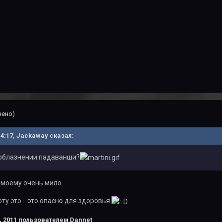
нено)
 14:17, Jackaway сказал:
соблазнении падаванши?
о моему очень мило.
оту это....это опасно для здоровья
, 2011
пользователем Dannet