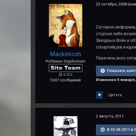
22 октября, 2008
(изм
Согласно информац
стороне либо возмо
Звездных Войн и об
сопартийцев и идеи
Mackintosh
Перечень всех сопа
Professor Gryphomarn
Показать конт
4 352
Изменено
5 января,
5 637 сообщений
Цитата
2 августа, 2011
В 02.08.2011 в 