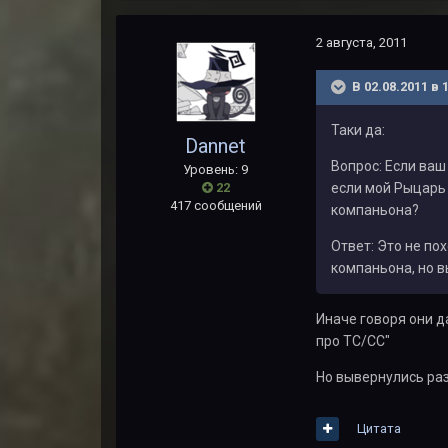
2 августа, 2011
В 02.08.2011 в 
Таки да:
Dannet
Вопрос: Если ваш
Уровень: 9
22
если мой Рыцарь
417 сообщений
компаньона?
Ответ: Это не по
компаньона, но в
Иначе говоря они д
про ТС/СС"
Но вывернулись ра
Цитата