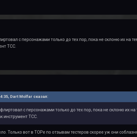
иртовал с персонажами только до тех пор, пока не склоню их на
ент ТСС.
14:35, Dart Molfar сказал:
флиртовал с персонажами только до тех пор, пока не склоню их 
к инструмент ТСС.
село. Только вот в ТОРе по отзывам тестеров скорее уж они соблаз