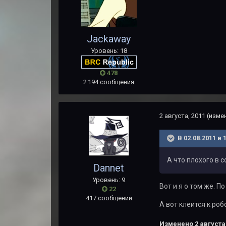
Jackaway
Уровень: 18
478
2 194 сообщения
2 августа, 2011
(изме
В 02.08.2011 в
А что плохого в 
Dannet
Уровень: 9
Вот и я о том же. П
22
417 сообщений
А вот клеится к роб
Изменено
2 августа