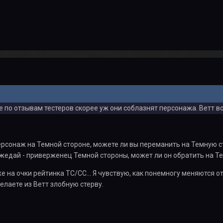
е по отзывам тестеров скорее уж они соблазнят персонажа. Ветт 
ерсонаж на Темной стороне, можете ли вы переманить на Темную 
жедай - приверженец Темной стороны, может ли он обратить на Т
же на очки рейтинка ТС/СС… Я чувствую, как понемногу меняются 
елаете из Ветт злобную стерву.