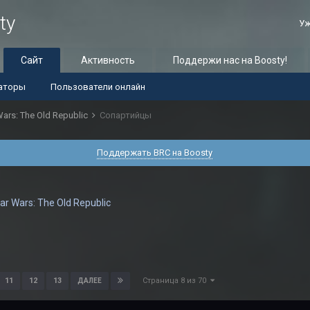
ty
Уж
Сайт
Активность
Поддержи нас на Boosty!
аторы
Пользователи онлайн
Wars: The Old Republic
Сопартийцы
Поддержать BRC на Boosty
ar Wars: The Old Republic
Страница 8 из 70
11
12
13
ДАЛЕЕ