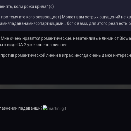
пенять, коли
рожа крива" (с)
 я про тему кто кого развращает) Может вам острых ощущений не
ами/падаванами/сопартийцами... бог с вами, для этого реал есть. 
 Мне очень нравятся романтические, незатейливые линии от Bioware
ы в виде DA 2 уже конечно лишнее.
е против романтической линии в играх, иногда очень даже интересн
блазнении падаванши?