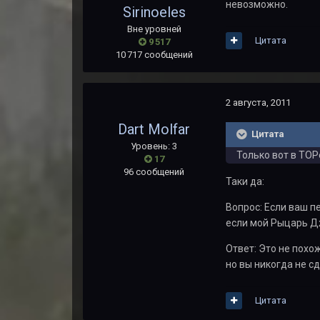
невозможно.
Sirinoeles
Вне уровней
Цитата
9 517
10 717 сообщений
2 августа, 2011
Dart Molfar
Цитата
Уровень: 3
Только вот в ТОР
17
96 сообщений
Таки да:
Вопрос: Если ваш п
если мой Рыцарь Д
Ответ: Это не похо
но вы никогда не сд
Цитата