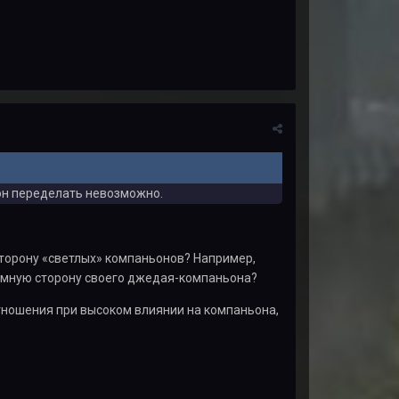
вон переделать невозможно.
сторону «светлых» компаньонов? Например,
емную сторону своего джедая-компаньона?
отношения при высоком влиянии на компаньона,