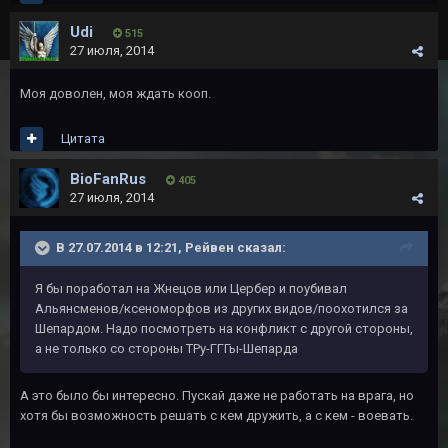
Udi
515
27 июля, 2014
Моя доволен, моя ждать кооп.
Цитата
BioFanRus
405
27 июля, 2014
В 27.07.2014 в 12:21, Рейвeн сказал:
Я бы поработал на Жнецов или Цербер и поубивал
Альянсменов/ксеноморфов из других видов/поохотился за
Шепардом. Надо посмотреть на конфликт с другой стороны,
а не только со стороны ТРу-ГГГы-Шепарда
А это было бы интересно. Пускай даже не работать на врага, но
хотя бы возможность решать с кем дружить, а с кем - воевать.