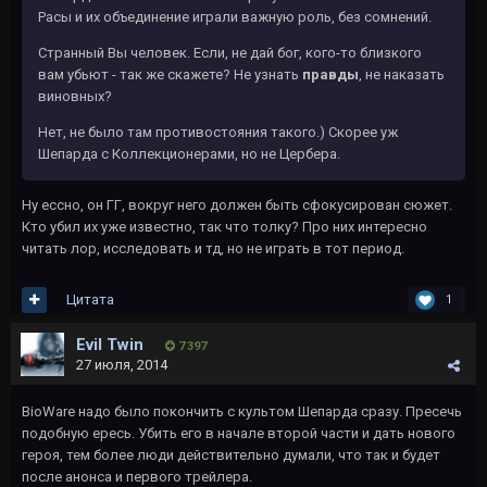
Расы и их объединение играли важную роль, без сомнений.
Странный Вы человек. Если, не дай бог, кого-то близкого
вам убьют - так же скажете? Не узнать
правды
, не наказать
виновных?
Нет, не было там противостояния такого.) Скорее уж
Шепарда с Коллекционерами, но не Цербера.
Ну ессно, он ГГ, вокруг него должен быть сфокусирован сюжет.
Кто убил их уже известно, так что толку? Про них интересно
читать лор, исследовать и тд, но не играть в тот период.
Цитата
1
Evil Twin
7 397
27 июля, 2014
BioWare надо было покончить с культом Шепарда сразу. Пресечь
подобную ересь. Убить его в начале второй части и дать нового
героя, тем более люди действительно думали, что так и будет
после анонса и первого трейлера.