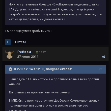
Но кто тут виноват больше - БиоВаре или, подгонявшая их
ЕА? Другая ли сейчас ситуация? Надеюсь, что да (сроки
разработки новой игры довольно не малы, учитывая то, что
нет ни даты релиза, ни даже анонса)...
ЕА вообще умеет гробить игры..
Цитата
Рейвeн
1 297
27 июля, 2014
В 27.07.2014 в 12:03, Shugnar сказал:
Шепард был ГГ, но история о противостояние всех протви
жнецов.
Да плевать на протеан, они уничтожены
В МЕ2 было противостояние Цербера и Коллекционеров, и
полноценная история этого, и игрок не знал чем это
закончится