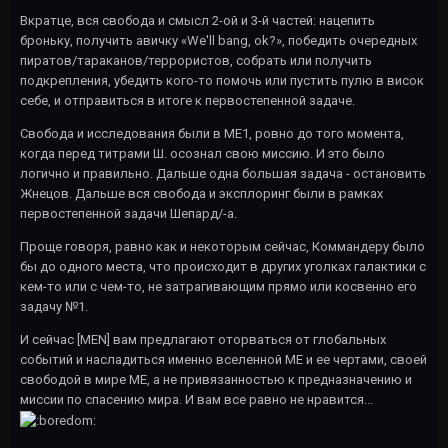
Вкратце, вся свобода и смысл 2-ой и 3-й частей: нацепить
броньку, получить авичку «We'll bang, ok?», победить очередных
пиратов/тараканов/террористов, собрать или получить
подкрепления, убедить кого-то помочь или пустить пулю в висок
себе, и отправиться в итоге к первостепенной задаче.
Свобода и исследования были в МЕ1, ровно до того момента,
когда перед титрами Ш. осознал свою миссию. И это было
логично и правильно. Дальше одна большая задача - остановить
Жнецов. Дальше вся свобода и эксплоринг были в рамках
первостепенной задачи Шепард/-а.
Проще говоря, равно как и некоторым сейчас, Коммандеру было
бы до одного места, что происходит в других уголках галактики с
кем-то или с чем-то, не затрагивающим прямо или косвенно его
задачу №1.
И сейчас [MEN] вам предлагают оторваться от глобальных
событий и насладиться именно вселенной МЕ и ее чертами, своей
свободой в мире МЕ, а не привязанностью к предназначению и
миссии по спасению мира. И вам все равно не нравится...