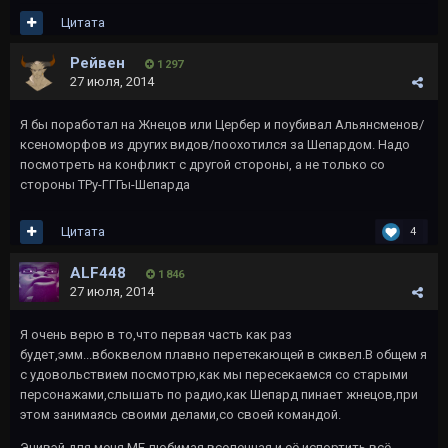
Цитата
Рейвeн
1 297
27 июля, 2014
Я бы поработал на Жнецов или Цербер и поубивал Альянсменов/
ксеноморфов из других видов/поохотился за Шепардом. Надо
посмотреть на конфликт с другой стороны, а не только со
стороны ТРу-ГГГы-Шепарда
Цитата
4
ALF448
1 846
27 июля, 2014
Я очень верю в то,что первая часть как раз
будет,эмм...вбоквелом плавно перетекающей в сиквел.В общем я
с удовольствием посмотрю,как мы пересекаемся со старыми
персонажами,слышать по радио,как Шепард пинает жнецов,при
этом занимаясь своими делами,со своей командой.
Энивэй для меня МЕ любимая вселенная,и её испортить всё