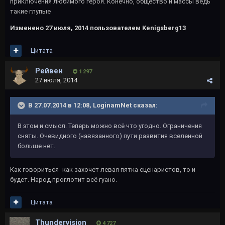
приключения любимого героя. Конечно, общество и массы ведь
такие глупые
Изменено
27 июля, 2014
пользователем Kenigsberg13
Цитата
Рейвeн
1 297
27 июля, 2014
В 27.07.2014 в 12:08, LoginamNet сказал:
В этом и смысл. Теперь можно всё что угодно. Ограничения
сняты. Очевидного (навязанного) пути развития вселенной
больше нет.
Как говориться -как захочет левая пятка сценаристов, то и
будет. Народ проглотит всё гуано.
Цитата
Thundervision
4 727