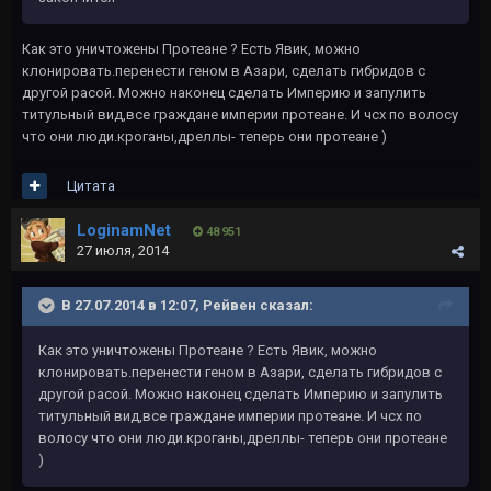
Как это уничтожены Протеане ? Есть Явик, можно
клонировать.перенести геном в Азари, сделать гибридов с
другой расой. Можно наконец сделать Империю и запулить
титульный вид,все граждане империи протеане. И чсх по волосу
что они люди.кроганы,дреллы- теперь они протеане )
Цитата
LoginamNet
48 951
27 июля, 2014
В 27.07.2014 в 12:07, Рейвeн сказал:
Как это уничтожены Протеане ? Есть Явик, можно
клонировать.перенести геном в Азари, сделать гибридов с
другой расой. Можно наконец сделать Империю и запулить
титульный вид,все граждане империи протеане. И чсх по
волосу что они люди.кроганы,дреллы- теперь они протеане
)