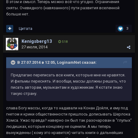
В этом и смысл. Теперь можно всё что угодно. Ограничения
сняты. Очевидного (навязанного) пути развития вселенной
больше нет.
Цитата
3
Kenigsberg13
518
27 июля, 2014
В 27.07.2014 в 12:05, LoginamNet сказал:
Предлагаю переписать все книги, которые мне не нравятся.
И фильмы переснять. И вообще, массы должны решать, что
писать авторам, музыкантам и художникам. Я кстати знаю
такую страну.
слава Богу массы, когда то надавали на Конан Дойля, и ему под
гнетом и крики общественности пришлось дописывать Шерлока
Хомса. Ужас правда? наверно он был так разочарован в "глупых"
людишках, которые концовку не оценили. А мы теперь
вынужденны ( кому это нравится) читать книги о дальнейших