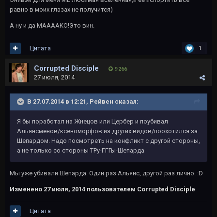
равно в моих глазах не получится)
А ну и да МААААКО!Это вин.
Цитата
1
Corrupted Disciple
9 266
27 июля, 2014
В 27.07.2014 в 12:21, Рейвeн сказал:
Я бы поработал на Жнецов или Цербер и поубивал
Альянсменов/ксеноморфов из других видов/поохотился за
Шепардом. Надо посмотреть на конфликт с другой стороны,
а не только со стороны ТРу-ГГГы-Шепарда
Мы уже убивали Шепарда. Один раз Альянс, другой раз лично. :D
Изменено
27 июля, 2014
пользователем Corrupted Disciple
Цитата