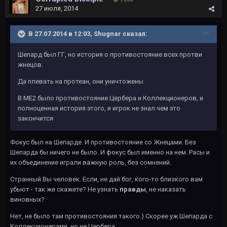
27 июля, 2014
В 27.07.2014 в 12:03, Shugnar сказал:
Шепард был ГГ, но история о противостояние всех протви
жнецов.
Да плевать на протеан, они уничтожены
В МЕ2 было противостояние Цербера и Коллекционеров, и
полноценная история этого, и игрок не знал чем это
закончится
Фокус был на Шепарде. И противостояние со Жнецами. Без
Шепарда бы ничего не было. И фокус был именно на нем. Расы и
их объединение играли важную роль, без сомнений.
Странный Вы человек. Если, не дай бог, кого-то близкого вам
убьют - так же скажете? Не узнать
правды
, не наказать
виновных?
Нет, не было там противостояния такого.) Скорее уж Шепарда с
Коллекционерами, но не Цербера.