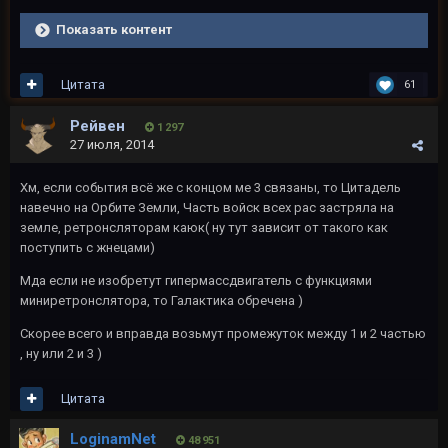
Показать контент
Цитата
61
Рейвeн
1 297
27 июля, 2014
Хм, если события всё же с концом ме 3 связаны, то Цитадель
навечно на Орбите Земли, Часть войск всех рас застряла на
земле, ретронсляторам каюк( ну тут зависит от такого как
поступить с жнецами)
Мда если не изобретут гипермассдвигатель с функциями
миниретронслятора, то Галактика обречена )
Скорее всего и вправда возьмут промежуток между 1 и 2 частью
, ну или 2 и 3 )
Цитата
LoginamNet
48 951