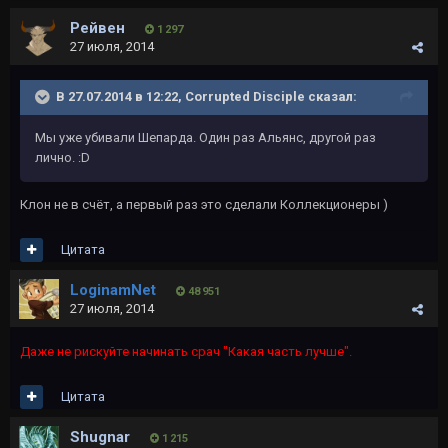
Рейвeн
1 297
27 июля, 2014
В 27.07.2014 в 12:22, Corrupted Disciple сказал:
Мы уже убивали Шепарда. Один раз Альянс, другой раз
лично. :D
Клон не в счёт, а первый раз это сделали Коллекционеры )
Цитата
LoginamNet
48 951
27 июля, 2014
Даже не рискуйте начинать срач "Какая часть лучше".
Цитата
Shugnar
1 215