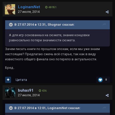
LoginamNet
48 951
27 июля, 2014
В 27.07.2014 в 12:31, Shugnar сказал:
А для игр основанных на сюжете, знание концовки
равносильно потери значимости сюжета.
Зачем писать книги по прошлом эпохам, если мы уже знаем
настоящее? Предлагаю сжечь всё старье, так как в виду
известного общего финала оно потеряло в актуальности.
Бред..
Цитата
8
buhas91
436
27 июля, 2014
В 27.07.2014 в 12:01, LoginamNet сказал: