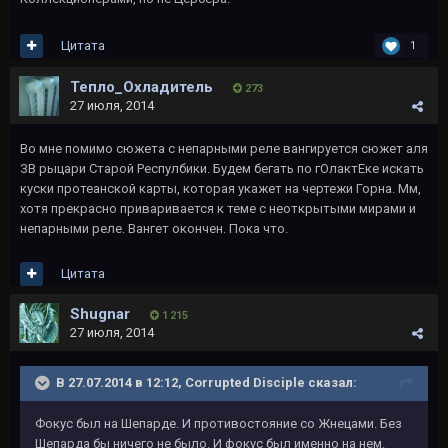
Цитата
1
Тепло_Охладитель
273
27 июля, 2014
Во мне помимо сюжета с непарными реле вангируется сюжет аля
ЗВ рыцари Старой Респулбики. Будем бегать по гОлактЕке искать
куски протеанской карты, которая укажет на чертежи Горна. Мм,
хотя прекрасно приваривается к теме с неоткрытыми мирами и
непарными реле. Вангет окончен. Пока что.
Цитата
Shugnar
1 215
27 июля, 2014
В 27.07.2014 в 12:12, Corrupted Disciple сказал:
Фокус был на Шепарде. И противостояние со Жнецами. Без
Шепарда бы ничего не было. И фокус был именно на нем.