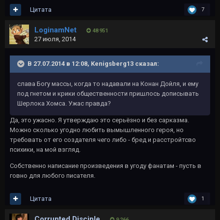
Цитата
7
LoginamNet
48 951
27 июля, 2014
В 27.07.2014 в 12:08, Kenigsberg13 сказал:
слава Богу массы, когда то надавали на Конан Дойля, и ему
под гнетом и крики общественности пришлось дописывать
Шерлока Хомса. Ужас правда?
Да, это ужасно. Я утверждаю это серьёзно и без сарказма.
Можно сколько угодно любить вымышленного героя, но
требовать от его создателя чего либо - бред и расстройтсво
психики, на мой взгляд.
Собственно написание произведения в угоду фанатам - пусть в
говно для любого писателя.
Цитата
1
Corrupted Disciple
9 266