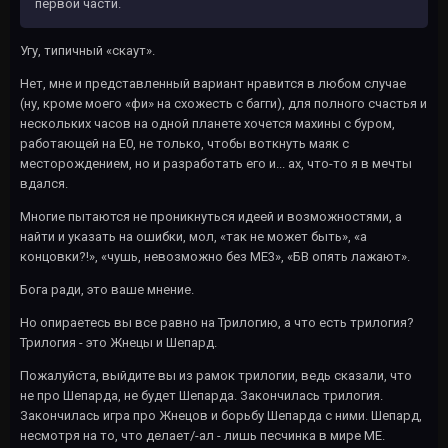
первой части.
Угу, типичный «скаут».
Нет, мне и представленный вариант нравится в любом случае
(ну, кроме моего «фи» на схожесть с багги), для полного счастья и
нескольких часов на одной планете хочется махины с буром,
работающей на E0, не только, чтобы воткнуть маяк с
месторождением, но и разработать его и... ах, что-то я в мечты
вдался.
Многие пытаются не проникнуться идеей и возможностями, а
найти и указать на ошибки, мол, «так не может быть», «а
концовки?!», «чушь, невозможно без МЕ3», «БВ опять лажают».
Бога ради, это ваше мнение.
Но опираетесь вы все равно на Трилогию, а что есть трилогия?
Трилогия - это Жнецы и Шепард.
Пожалуйста, выйдите вы из рамок трилогии, ведь сказали, что
не про Шепарда, не будет Шепарда. Закончилась трилогия.
Закончилась игра про Жнецов и борьбу Шепарда с ними. Шепард,
несмотря на то, что делает/-ал - лишь песчинка в мире МЕ.