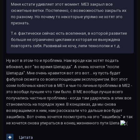
Меня кстати удивляет этот момент. МЕ3 закрыл все
сюжетные ветки. Постепенно, с возможностью закрыть их
по разному. Но почему то некоторые упрямо не хотят это
признать.
Т.е. фактически сейчас есть вселенная, в которой развитие
больше не ограничено циклами и которая не вынуждена
повторять себя. Развивай не хочу, лепи технологии и т.д.
Ну вот в этом-то и проблема. Нам вроде как хотят подать
вбоквел, вот "во время Шепарда". А очень хочется "после
Шепарда". Мне очень нравится вот это вот... ну пусть будет
фабулой сюжета со всепоглощающим эксплорингом. Вот этот
сонм побочных квестов в МЕ1 и чьи-то личные проблемы в МЕ2 -
это вообще лучшее что там было. В МЕ вообще лучше всего
получались частные проблемы - когда там ударялись в эпик все
становилось на порядок хуже. В концовках, да мы снова
возвращаемся к ним, нам рассказали что дальше все будет
зашибись. Вот очень хочется посмотреть на это "зашибись" и так
не хочется снова упираться в конец жизненного пути Шепа
Цитата