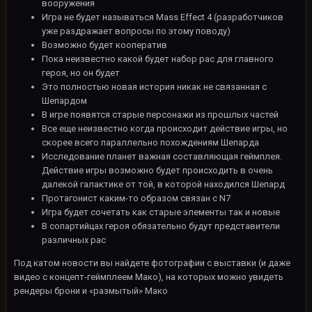
вооружения
Игра не будет называться Mass Effect 4 (разработчиков
уже раздражает вопросы по этому поводу)
Возможно будет кооператив
Пока неизвестно какой будет набор рас для главного
героя, но он будет
Это полностью новая история никак не связанная с
Шепардом
В игре появятся старые персонажи из прошлых частей
Все еще неизвестно когда происходит действие игры, но
скорее всего параллельно похождениям Шепарда
Исследование планет важная составляющая геймплея.
Действие игры возможно будет происходить в очень
далекой галактике от той, в которой находился Шепард
Протагонист каким-то образом связан с N7
Игра будет сочетать как старые элементы так и новые
В сопартийцах героя обязательно будут представители
различных рас
Под катом новости вы найдете фотографии с выставки (и даже
видео с концепт-геймплеем Мако), на которых можно увидеть
рендеры брони и «размытый» Мако