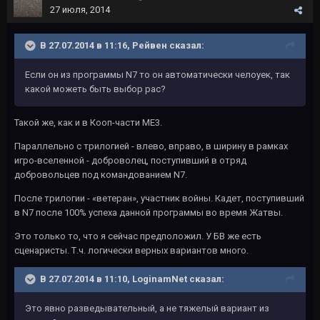
27 июля, 2014
В 27.07.2014 в 11:16, Рейвeн сказал:
Если он из программы N7 то он автоматически челоуек, так
какой можеть быть выбор рас?
Такой же, как и в Кооп-части МЕ3.
Параллельно с трилогией - влево, вправо, в ширину в рамках
игро-вселенной - доброволец, поступивший в отряд
добровольцев под командованием N7.
После трилогии - «ветеран», участник войны. Кадет, поступивший
в N7 после 100% успеха данной программы во время Жатвы.
Это только то, что я сейчас предположил. У БВ же есть
сценаристы. Т.ч. логически верных вариантов много.
В 27.07.2014 в 11:10, LoginamNet сказал:
Это явно разведывательный, а не тяжелый вариант из